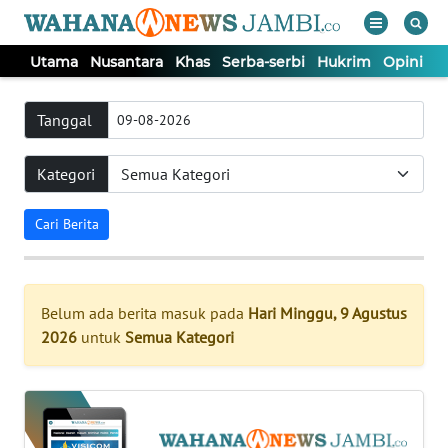
Utama
Nusantara
Khas
Serba-serbi
Hukrim
Opini
P
WAHANA
Tutup
TV
Tanggal
Kategori
UTAMA
Cari Berita
NUSANTARA
KHAS
Belum ada berita masuk pada
Hari Minggu, 9 Agustus
2026
untuk
Semua Kategori
SERBA-
SERBI
HUKRIM