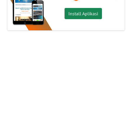
OPINI
Install Aplikasi
PERISTIWA
Informasi
INDEKS
BERITA
KONTAK
KAMI
INFO
IKLAN
TENTANG
KAMI