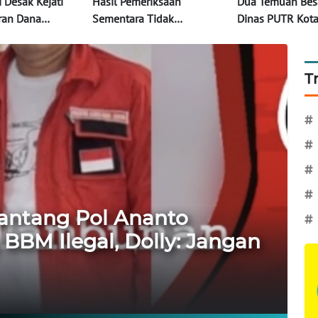
 Desak Kejati
Hasil Pemeriksaan
Dua Temuan Besa
iran Dana
Sementara Tidak
Dinas PUTR Kota
silitas
Menemukan Keterlibatan
Kelebihan Pemb
nan Kebun
Anggota TNI dalam
Proyek Capai Rp6
sa Dusun
Dugaan Penganiayaan di
T
 PT RAAL
Wilayah Telanaipura
#
#
#
#
antang Pol Ananto
#
BBM Ilegal, Dolly: Jangan