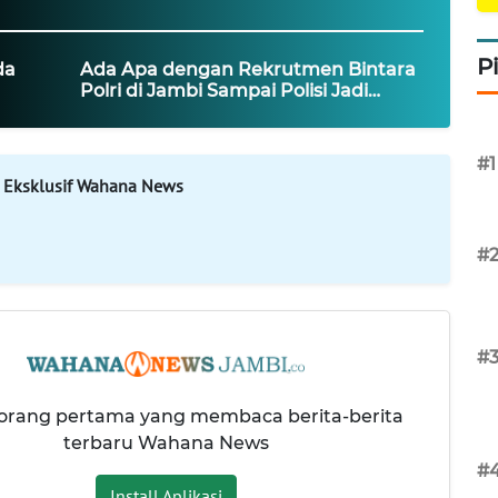
P
da
Ada Apa dengan Rekrutmen Bintara
Polri di Jambi Sampai Polisi Jadi
ya Isu
Korban Penipuan ?
#1
 Eksklusif Wahana News
#
#
 orang pertama yang membaca berita-berita
terbaru Wahana News
#
Install Aplikasi