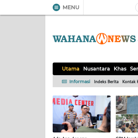
MENU
WAHANA
Tutup
TV
UTAMA
NUSANTARA
Utama
Nusantara
Khas
Ser
KHAS
Informasi
Indeks Berita
Kontak 
SERBA-
SERBI
HUKRIM