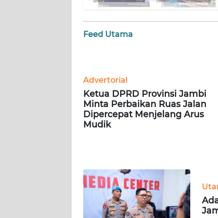
BARAT
WN
Feed Utama
RIAU
WN
SERAMBI
Advertorial
Ketua DPRD Provinsi Jambi
WN
Minta Perbaikan Ruas Jalan
JAMBI
Dipercepat Menjelang Arus
Mudik
WN
SULTRA
WN
NTB
Ut
Ada
Jam
WN