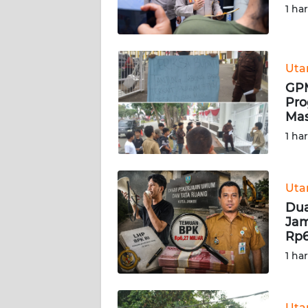
SULTENG
1 ha
WN
SULBAR
Ut
GPM
WN
Pro
BABEL
Mas
1 ha
WN
SUMBAR
Ut
WN
Dua
SUMSEL
Jam
Rp6
WN
1 ha
BENGKULU
WN
Ut