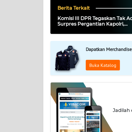
PEDOMAN
MEDIA
Berita Terkait
SIBER
Komisi III DPR Tegaskan Tak A
Surpres Pergantian Kapolri,
REDAKSI
Masyarakat Diminta Tak Perca
KARIR
Dapatkan Merchandise
DISCLAIMER
Buka Katalog
Wahana
News
Regional
WN
SUMUT
Jadilah
WN
JAKARTA