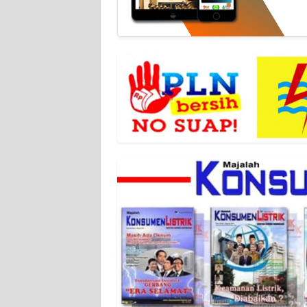
WN
JABAR
WN
BANTEN
WN
NTT
WN
KEPRI
WN
PAPUA
WN
PAPUA