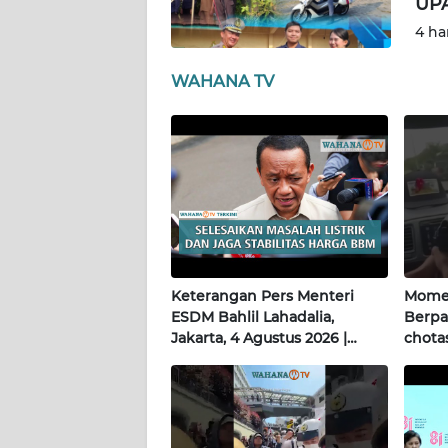
UP
4 ha
WN
KALTENG
WAHANA TV
WN
KALTARA
WN
KALSEL
WN
KALTIM
Keterangan Pers Menteri
Momen
ESDM Bahlil Lahadalia,
Berpa
Jakarta, 4 Agustus 2026 |
chotas
WN
Wahana Terkini
SULSEL
WN
GORONTALO