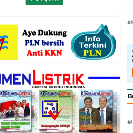
#
B
#1