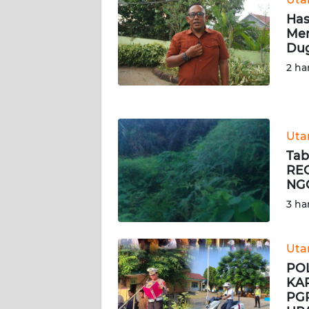
LAMPUNG
Has
Men
WN
Dug
JATENG
2 ha
WN
NUSANTARA
Ut
WN
Tab
JOGJA
REG
NGO
WN
3 ha
JATIM
WN
Ut
BALI
PO
KA
WN
PGR
KALBAR