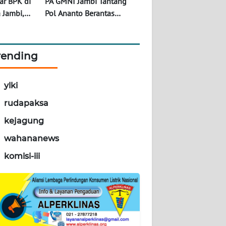
r BPK di
PA GMNI Jambi Tantang
 Jambi,
Pol Ananto Berantas
ayaran
Gudang BBM Ilegal, Dolly:
,27 Miliar
Jangan Pura-Pura Buta !
rending
ylki
rudapaksa
kejagung
wahananews
komisi-iii