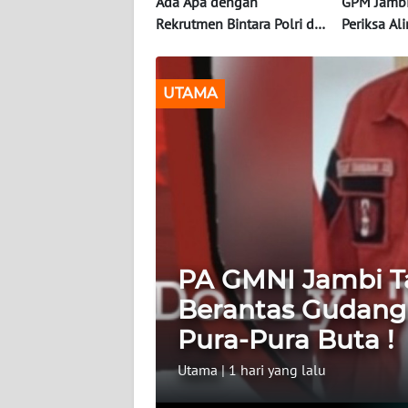
OPINI
Ada Apa dengan
GPM Jambi
Rekrutmen Bintara Polri di
Periksa Al
Jambi Sampai Polisi Jadi
Program Fa
PERISTIWA
Korban Penipuan ?
Pembangu
Masyarakat De
UTAMA
Informasi
Mudo dan
INDEKS
BERITA
KONTAK
KAMI
PA GMNI Jambi T
INFO
IKLAN
Berantas Gudang 
Pura-Pura Buta !
TENTANG
KAMI
Utama
|
1 hari yang lalu