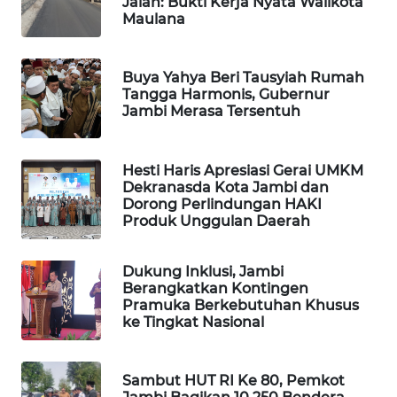
Jalan: Bukti Kerja Nyata Walikota
MASYARAKAT
Maulana
KELISTRIKAN
Buya Yahya Beri Tausyiah Rumah
WALINKI
Tangga Harmonis, Gubernur
ID
Jambi Merasa Tersentuh
MAWAKA
ID
Hesti Haris Apresiasi Gerai UMKM
Dekranasda Kota Jambi dan
Dorong Perlindungan HAKI
MARTABAT
Produk Unggulan Daerah
NET
Dukung Inklusi, Jambi
PLN
Berangkatkan Kontingen
WATCH
Pramuka Berkebutuhan Khusus
ke Tingkat Nasional
MKLI
Sambut HUT RI Ke 80, Pemkot
LPKKI