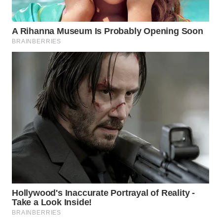
WN
NIAS
WN
LANGKAT
WN
TAPANULI
SELATAN
WN
TANJUNG
LESUNG
WN
KARO
WN