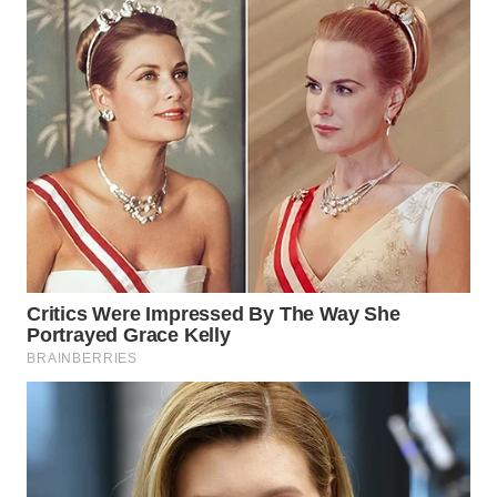
WN
KARAWANG
WN
BEKASI
WN
BOGOR
WN
DEPOK
WN
TAPANULI
UTARA
WN
SAMOSIR