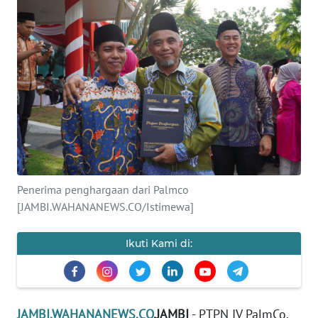
OPINI
PERISTIWA
Informasi
INDEKS
BERITA
KONTAK
Penerima penghargaan dari Palmco
KAMI
[JAMBI.WAHANANEWS.CO/Istimewa]
INFO
Ikuti Kami di:
IKLAN
TENTANG
KAMI
JAMBI.WAHANANEWS.CO
,JAMBI
- PTPN IV PalmCo,