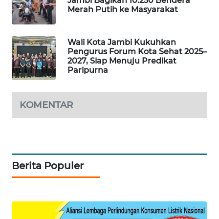
Jambi Bagikan 10.250 Bendera
Merah Putih ke Masyarakat
LKKI
Wali Kota Jambi Kukuhkan
KOPEKLIN
Pengurus Forum Kota Sehat 2025–
2027, Siap Menuju Predikat
Paripurna
PORTAL
KONSUMEN
KOMENTAR
FORWAMKI
ALPERKLINAS
FORJASIDA
Berita Populer
TAMBANG
NEWS