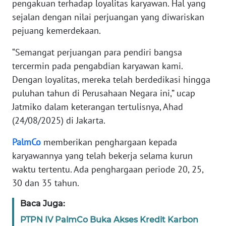
WN
pengakuan terhadap loyalitas karyawan. Hal yang
JAKARTA
sejalan dengan nilai perjuangan yang diwariskan
pejuang kemerdekaan.
WN
JABAR
“Semangat perjuangan para pendiri bangsa
tercermin pada pengabdian karyawan kami.
WN
Dengan loyalitas, mereka telah berdedikasi hingga
BANTEN
puluhan tahun di Perusahaan Negara ini,” ucap
Jatmiko dalam keterangan tertulisnya, Ahad
WN
(24/08/2025) di Jakarta.
NTT
PalmCo
memberikan penghargaan kepada
WN
karyawannya yang telah bekerja selama kurun
KEPRI
waktu tertentu. Ada penghargaan periode 20, 25,
30 dan 35 tahun.
WN
PAPUA
Baca Juga:
PTPN IV PalmCo Buka Akses Kredit Karbon
WN