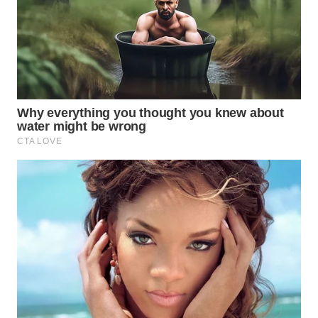
WN
GORONTALO
WN
SULUT
WN
MALUKU
WN
MALUT
WN
DAIRI
WN
DANAU
TOBA