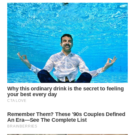
SIMALUNGUN
WN
LABUHANBATU
WN
TAPANULI
TENGAH
WN DELI
SERDANG
WN
TEBING
TINGGI
WN
PAKPAK