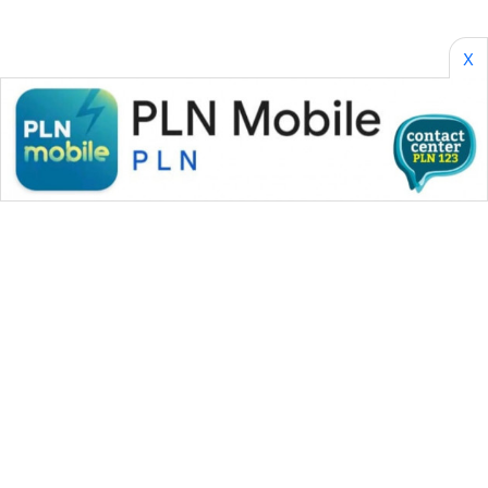
X
WAHANA MEDIA GROUP
|
|
|
WAHANA NEWS co
WAHANA TANI
WAHANA ADVOKAT