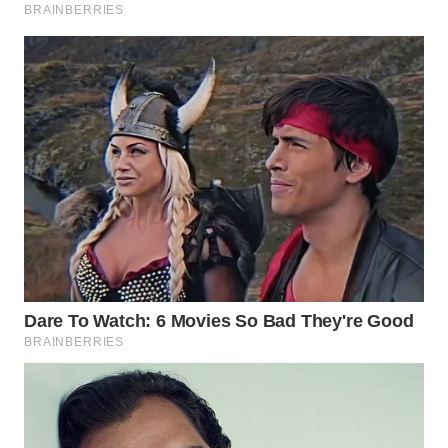
SUKABUMI
WN
PURWAKARTA
WN
PRIANGAN
TIMUR
WN
SEMARANG
WN
SOLO
WN
BOROBUDUR