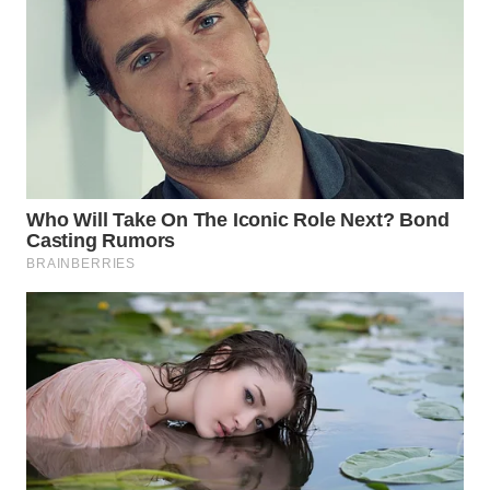
WN
MADURA
WN
SURABAYA
WN
NATUNA
WN
BINTAN
WN
MANDALIKA
WN
LIKUPANG