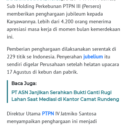
Sub Holding Perkebunan PTPN III (Persero)
PEDOMAN
memberikan penghargaan jubileum kepada
MEDIA
Karyawannya. Lebih dari 4.200 orang menerima
SIBER
apresiasi masa kerja di momen bulan kemerdekaan
REDAKSI
ini.
Pemberian penghargaan dilaksanakan serentak di
KARIR
229 titik se Indonesia. Penyerahan
jubelium
itu
sendiri digelar Perusahaan setelah helatan upacara
DISCLAIMER
17 Agustus di kebun dan pabrik.
Wahana
Baca Juga:
News
Regional
PT ASN Janjikan Serahkan Bukti Ganti Rugi
Lahan Saat Mediasi di Kantor Camat Rundeng
WN
SUMUT
Direktur Utama
PTPN
IV Jatmiko Santosa
menyampaikan penghargaan ini menjadi