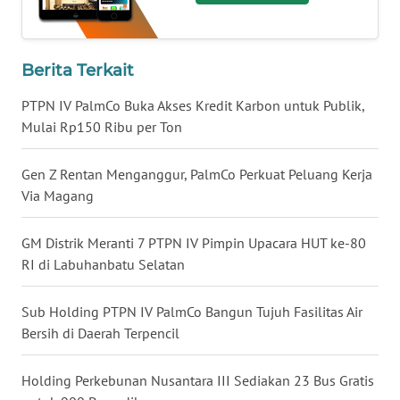
WN
LAMPUNG
Berita Terkait
WN
JATENG
PTPN IV PalmCo Buka Akses Kredit Karbon untuk Publik,
Mulai Rp150 Ribu per Ton
WN
NUSANTARA
Gen Z Rentan Menganggur, PalmCo Perkuat Peluang Kerja
Via Magang
WN
JOGJA
GM Distrik Meranti 7 PTPN IV Pimpin Upacara HUT ke-80
RI di Labuhanbatu Selatan
WN
JATIM
Sub Holding PTPN IV PalmCo Bangun Tujuh Fasilitas Air
Bersih di Daerah Terpencil
WN
BALI
Holding Perkebunan Nusantara III Sediakan 23 Bus Gratis