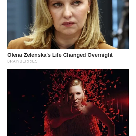
WN
PADANG
LAWAS
WN
SUMEDANG
WN
CIANJUR
WN
KEPULAUAN
SERIBU
WN
TANGERANG