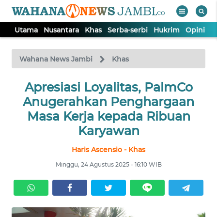
Utama
Nusantara
Khas
Serba-serbi
Hukrim
Opini
P
WAHANA
Tutup
TV
Wahana News Jambi
Khas
UTAMA
Apresiasi Loyalitas, PalmCo
Anugerahkan Penghargaan
NUSANTARA
Masa Kerja kepada Ribuan
Karyawan
KHAS
Haris Ascensio - Khas
Minggu, 24 Agustus 2025 - 16:10 WIB
SERBA-
SERBI
HUKRIM