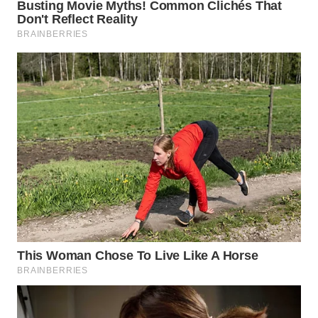
WAHANA
INFRASTRUKTUR
WAHANA
KONSUMEN
WAHANA
LISTRIK
WAHANA
TRAVEL
WAHANA
TV
WAHANANEWS
ID