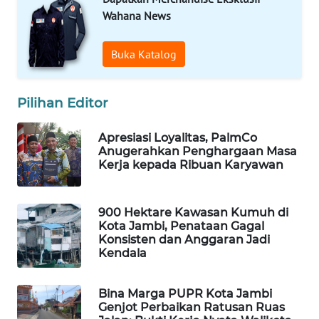
WAHANA
Wahana News
OTOMOTIF
Buka Katalog
WAHANA
HEALTH
Pilihan Editor
WAHANA
DESA
Apresiasi Loyalitas, PalmCo
WISATA
Anugerahkan Penghargaan Masa
Kerja kepada Ribuan Karyawan
LAPAK
WAHANA
900 Hektare Kawasan Kumuh di
Kota Jambi, Penataan Gagal
Wahana
Konsisten dan Anggaran Jadi
Network
Kendala
KONSUMEN
Bina Marga PUPR Kota Jambi
LISTRIK
Genjot Perbaikan Ratusan Ruas