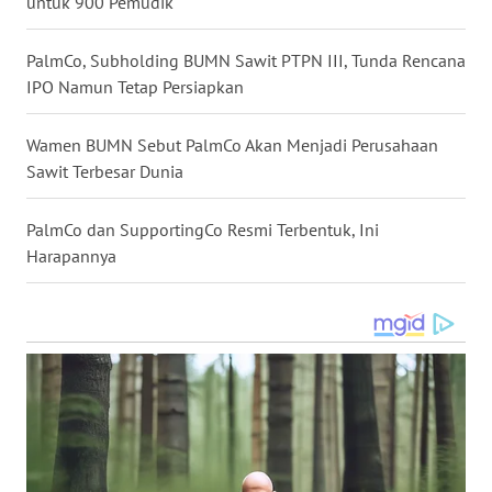
untuk 900 Pemudik
WN
KALBAR
PalmCo, Subholding BUMN Sawit PTPN III, Tunda Rencana
IPO Namun Tetap Persiapkan
WN
KALTENG
⁠⁠⁠⁠⁠⁠Wamen BUMN Sebut PalmCo Akan Menjadi Perusahaan
WN
Sawit Terbesar Dunia
KALTARA
PalmCo dan SupportingCo Resmi Terbentuk, Ini
WN
Harapannya
KALSEL
WN
KALTIM
WN
SULSEL