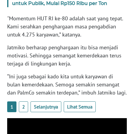
untuk Publik, Mulai Rp150 Ribu per Ton
PAPUA
BARAT
"Momentum HUT RI ke-80 adalah saat yang tepat.
Kami serahkan penghargaan masa pengabdian
WN
RIAU
untuk 4.275 karyawan,” katanya.
Jatmiko berharap penghargaan itu bisa menjadi
WN
motivasi. Sehingga semangat kemerdekaan terus
SERAMBI
terjaga di lingkungan kerja.
WN
“Ini juga sebagai kado kita untuk karyawan di
JAMBI
bulan kemerdekaan. Semoga semakin semangat
dan PalmCo semakin terdepan,” imbuh Jatmiko lagi.
WN
SULTRA
1
2
Selanjutnya
Lihat Semua
WN
NTB