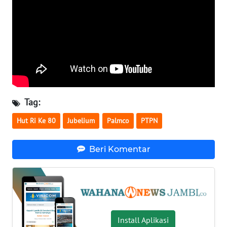
WN
SULTENG
WN
SULBAR
WN
BABEL
Tag:
WN
Hut Ri Ke 80
Jubelium
Palmco
PTPN
SUMBAR
Beri Komentar
WN
SUMSEL
WN
BENGKULU
Install Aplikasi