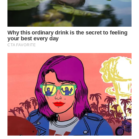
WN
LABUANBAJO
WN
BORNEO
Wahana
Media
Group
WAHANA
NEWS
WAHANA
TANI
WAHANA
ADVOKAT