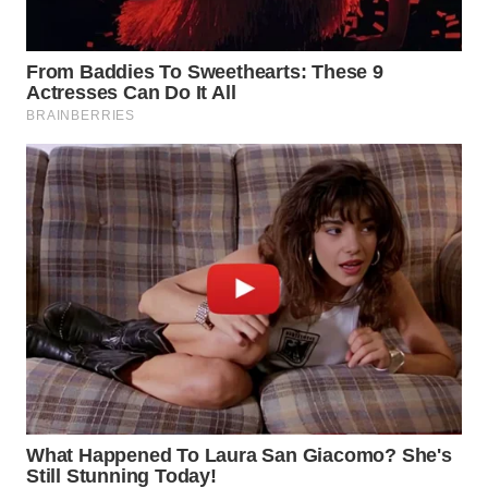
WN
BINJAI
WN
CIREBON
WN
INDRAMAYU
WN
KUNINGAN
WN
MAJALENGKA
WN
SUBANG
WN