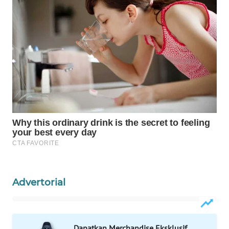
WAHANANEWS
CO ID
WAHANANEWS
NET
WAHANA
SPORT
WAHANA
UMKM
WAHANA
SELEB
Advertorial
WAHANA
PERSONA
Dapatkan Merchandise Eksklusif