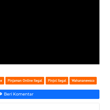
ne
Pinjaman Online Ilegal
Pinjol Ilegal
Wahananewsco
Beri Komentar