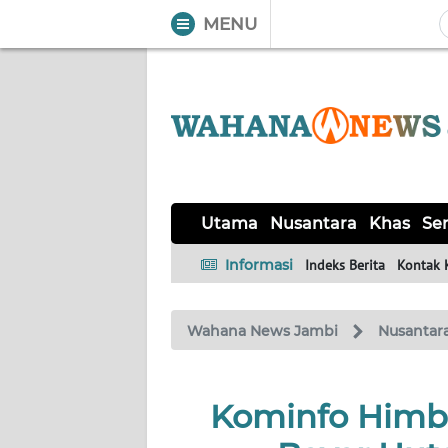
MENU
WAHANA
Tutup
TV
UTAMA
NUSANTARA
Utama
Nusantara
Khas
Ser
KHAS
Informasi
Indeks Berita
Kontak 
SERBA-
Wahana News Jambi
Nusantar
SERBI
HUKRIM
Kominfo Himba