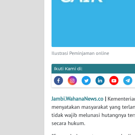
PEDOMAN
MEDIA
SIBER
REDAKSI
KARIR
Ilustrasi Peminjaman online
DISCLAIMER
Ikuti Kami di:
Wahana
News
Regional
Jambi.WahanaNews.co
|
Kementeria
WN
menyatakan masyarakat yang terlan
SUMUT
tidak wajib melunasi hutangnya ter
secara hukum.
WN
JAKARTA