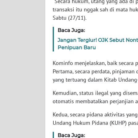
"Secara hukum, utang yang ada di p
transaksi itu nggak sah di mata hu
WN
Sabtu (27/11).
JABAR
Baca Juga:
WN
Jangan Tergiur! OJK Sebut Nont
BANTEN
Penipuan Baru
WN
Kominfo menjelaskan, baik secara pe
NTT
Pertama, secara perdata, pinjaman d
yang tertuang dalam Kitab Undang-
WN
KEPRI
Kemudian, status ilegal yang disem
otomatis membatalkan perjanjian a
WN
PAPUA
Kedua, secara pidana aktivitas yan
Undang Hukum Pidana (KUHP) pasal
WN
PAPUA
Baca Juga: