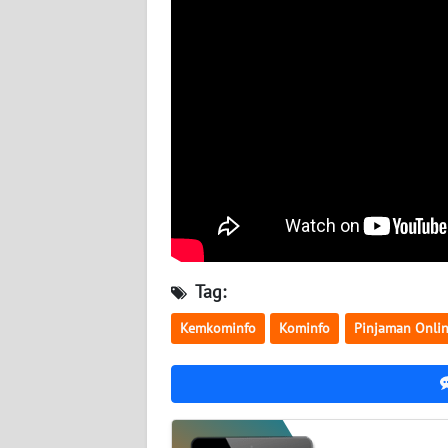
SULTENG
WN
SULBAR
WN
BABEL
WN
SUMBAR
WN
Tag:
SUMSEL
Kemkominfo
Kominfo
Pinjaman Onli
WN
BENGKULU
WN