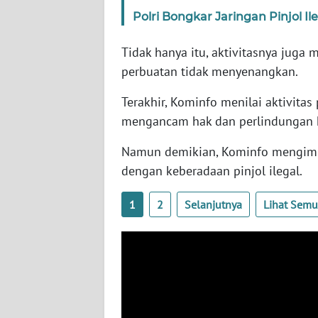
BARAT
Polri Bongkar Jaringan Pinjol 
WN
Tidak hanya itu, aktivitasnya jug
RIAU
perbuatan tidak menyenangkan.
WN
Terakhir, Kominfo menilai aktivitas
SERAMBI
mengancam hak dan perlindungan
Namun demikian, Kominfo mengimba
WN
JAMBI
dengan keberadaan pinjol ilegal.
WN
1
2
Selanjutnya
Lihat Sem
SULTRA
WN
NTB
WN