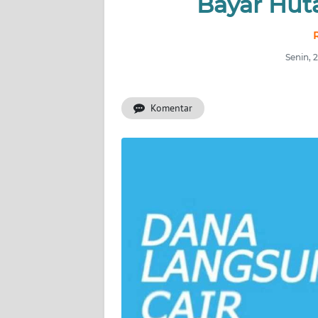
Bayar Huta
OPINI
PERISTIWA
Senin, 
Informasi
Komentar
INDEKS
BERITA
KONTAK
KAMI
INFO
IKLAN
TENTANG
KAMI