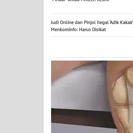
WN
KALTENG
Judi Online dan Pinjol Ilegal ‘Adik Kakak’
Menkominfo: Harus Disikat
WN
KALTARA
WN
KALSEL
WN
KALTIM
WN
SULSEL
WN
GORONTALO