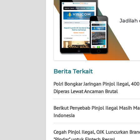
LAMPUNG
WN
Jadilah
JATENG
WN
NUSANTARA
WN
JOGJA
Berita Terkait
Polri Bongkar Jaringan Pinjol Ilegal, 40
WN
Diperas Lewat Ancaman Brutal
JATIM
Berikut Penyebab Pinjol Ilegal Masih Ma
WN
Indonesia
BALI
Cegah Pinjol Ilegal, OJK Luncurkan Bran
WN
"Pindar" untuk Fintech Resmi
KALBAR