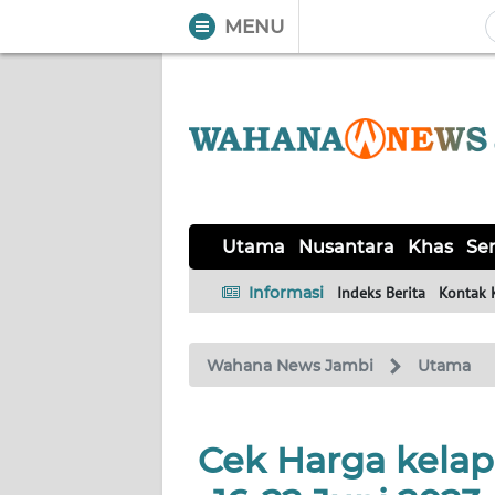
MENU
WAHANA
Tutup
TV
UTAMA
NUSANTARA
Utama
Nusantara
Khas
Ser
KHAS
Informasi
Indeks Berita
Kontak 
SERBA-
Wahana News Jambi
Utama
SERBI
HUKRIM
Cek Harga kelap