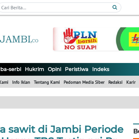
ba-serbi
Hukrim
Opini
Peristiwa
Indeks
Kami
Info Iklan
Tentang Kami
Pedoman Media Siber
Redaksi
Karir
a sawit di Jambi Periode
B