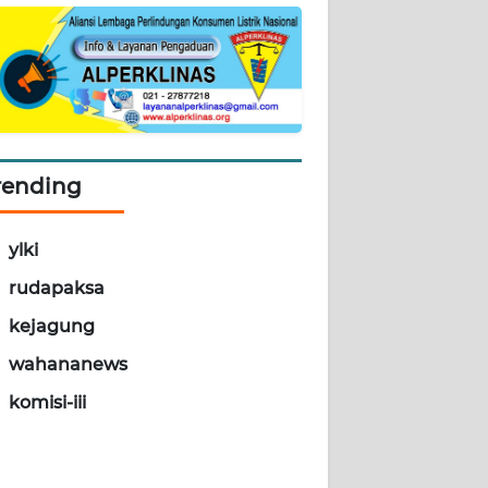
rending
ylki
rudapaksa
kejagung
wahananews
komisi-iii