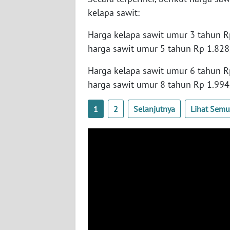
SULTENG
kelapa sawit:
WN
Harga kelapa sawit umur 3 tahun Rp
SULBAR
harga sawit umur 5 tahun Rp 1.828
WN
Harga kelapa sawit umur 6 tahun Rp
BABEL
harga sawit umur 8 tahun Rp 1.994
WN
1
2
Selanjutnya
Lihat Sem
SUMBAR
WN
SUMSEL
WN
BENGKULU
WN