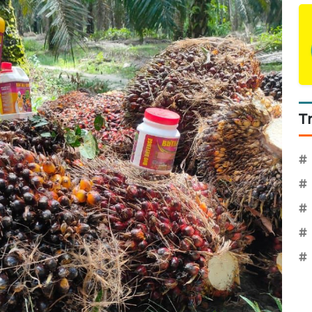
T
#
#
#
#
#