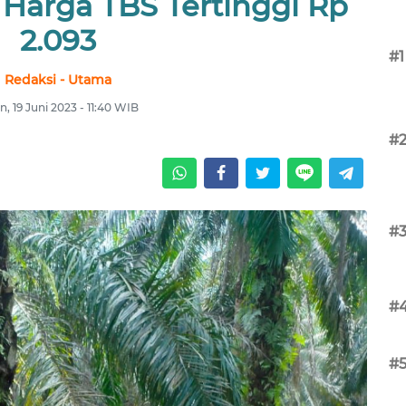
, Harga TBS Tertinggi Rp
2.093
#1
Redaksi - Utama
n, 19 Juni 2023 - 11:40 WIB
#
#
#
#