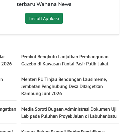
terbaru Wahana News
Install Aplikasi
iar
Pemkot Bengkulu Lanjutkan Pembangunan
h 2026
Gazebo di Kawasan Pantai Pasir Putih-Jakat
an
Menteri PU Tinjau Bendungan Lausimeme,
Jembatan Penghubung Desa Ditargetkan
Rampung Juni 2026
Ingatkan
Media Soroti Dugaan Administrasi Dokumen Uji
Lab pada Puluhan Proyek Jalan di Labuhanbatu
Tangani
Karena Belum Panggil Bobby Penyidiknya