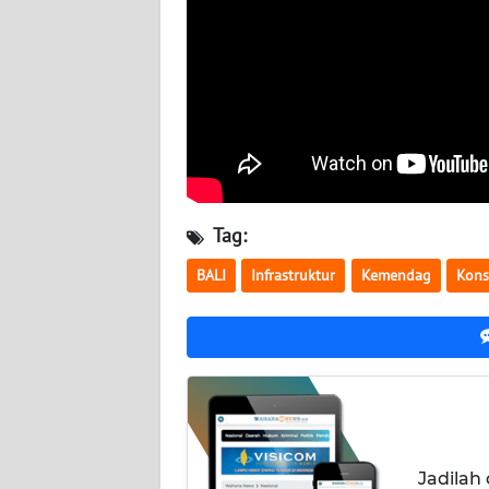
LAMPUNG
WN
JATENG
WN
NUSANTARA
WN
Tag:
JOGJA
BALI
Infrastruktur
Kemendag
Kons
WN
JATIM
WN
BALI
WN
Jadilah
KALBAR