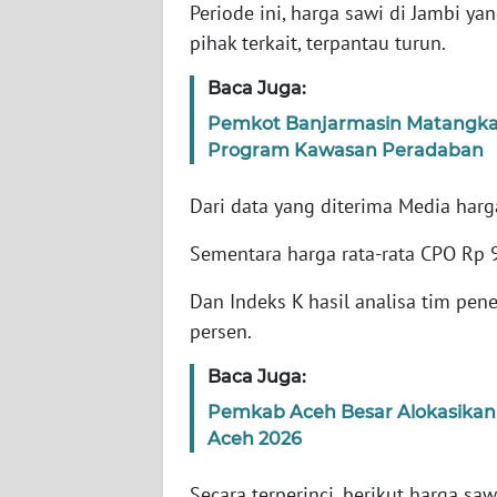
Periode ini, harga sawi di Jambi y
BARAT
pihak terkait, terpantau turun.
WN
Baca Juga:
RIAU
Pemkot Banjarmasin Matangkan
Program Kawasan Peradaban
WN
SERAMBI
Dari data yang diterima Media harga
WN
Sementara harga rata-rata CPO Rp 9.
JAMBI
Dan Indeks K hasil analisa tim pen
WN
persen.
SULTRA
Baca Juga:
WN
Pemkab Aceh Besar Alokasikan R
NTB
Aceh 2026
WN
Secara terperinci, berikut harga s