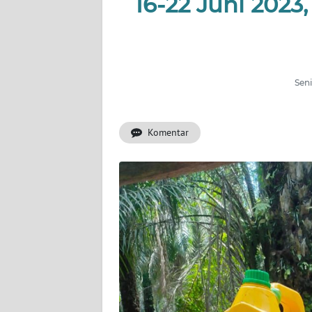
16-22 Juni 2023
OPINI
PERISTIWA
Informasi
Seni
INDEKS
BERITA
Komentar
KONTAK
KAMI
INFO
IKLAN
TENTANG
KAMI