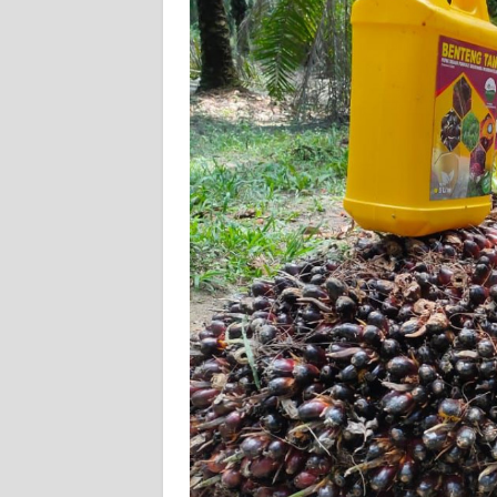
PEDOMAN
MEDIA
SIBER
REDAKSI
KARIR
DISCLAIMER
Wahana
News
Regional
WN
SUMUT
WN
JAKARTA