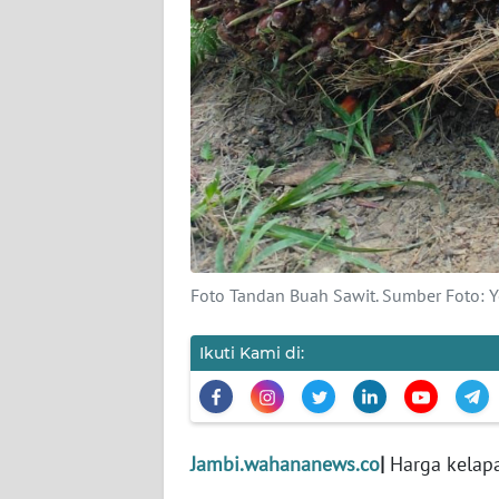
WN
JABAR
WN
BANTEN
WN
NTT
Foto Tandan Buah Sawit. Sumber Foto: 
WN
KEPRI
Ikuti Kami di:
WN
PAPUA
Jambi.wahananews.co
|
Harga kelapa
WN
PAPUA