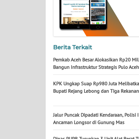
WN
KALTENG
WN
KALTARA
Berita Terkait
Pemkab Aceh Besar Alokasikan Rp20 Mil
WN
Bangun Infrastruktur Strategis Pulo Ace
KALSEL
KPK Ungkap Suap Rp980 Juta Melibatk
WN
Bupati Rejang Lebong dan Tiga Rekanan
KALTIM
WN
SULSEL
Jalur Puncak Dipadati Kendaraan, Polisi 
Ancaman Longsor di Gunung Mas
WN
GORONTALO
Dinas PUPR Turunkan 3 Unit Alat Berat 