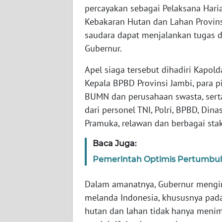
BARAT
percayakan sebagai Pelaksana Har
Kebakaran Hutan dan Lahan Provins
WN
saudara dapat menjalankan tugas d
RIAU
Gubernur.
WN
Apel siaga tersebut dihadiri Kapold
SERAMBI
Kepala BPBD Provinsi Jambi, para 
BUMN dan perusahaan swasta, serta 
WN
dari personel TNI, Polri, BPBD, Di
JAMBI
Pramuka, relawan dan berbagai st
WN
Baca Juga:
SULTRA
Pemerintah Optimis Pertumbu
WN
Dalam amanatnya, Gubernur mengin
NTB
melanda Indonesia, khususnya pad
hutan dan lahan tidak hanya meni
WN