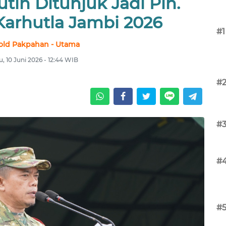
tih Ditunjuk Jadi Plh.
Karhutla Jambi 2026
#1
old Pakpahan - Utama
, 10 Juni 2026 - 12:44 WIB
#
#
#
#