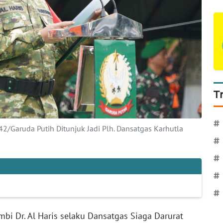
T
#
2/Garuda Putih Ditunjuk Jadi Plh. Dansatgas Karhutla
#
#
#
#
mbi Dr. Al Haris selaku Dansatgas Siaga Darurat