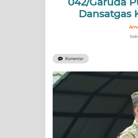
042/Garuda Pu
OPINI
Dansatgas 
PERISTIWA
Arn
Informasi
Rabu
INDEKS
BERITA
Komentar
KONTAK
KAMI
INFO
IKLAN
TENTANG
KAMI