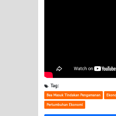
LAMPUNG
WN
JATENG
WN
NUSANTARA
WN
JOGJA
WN
JATIM
Tag:
WN
Bea Masuk Tindakan Pengamanan
Ekon
BALI
Pertumbuhan Ekonomi
WN
KALBAR