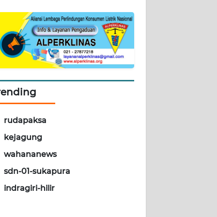
rending
rudapaksa
kejagung
wahananews
sdn-01-sukapura
indragiri-hilir