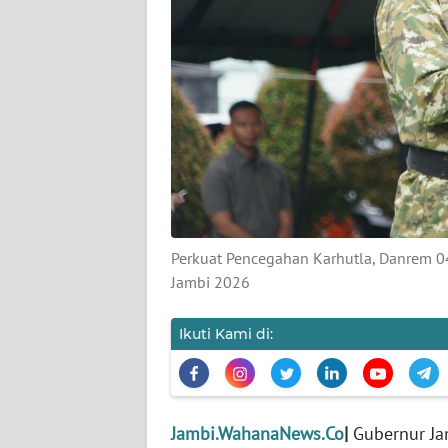
PEDOMAN
MEDIA
SIBER
REDAKSI
KARIR
DISCLAIMER
Wahana
Perkuat Pencegahan Karhutla, Danrem 04
News
Jambi 2026
Regional
Ikuti Kami di:
WN
SUMUT
WN
Jambi.WahanaNews.Co
|
Gubernur Ja
JAKARTA