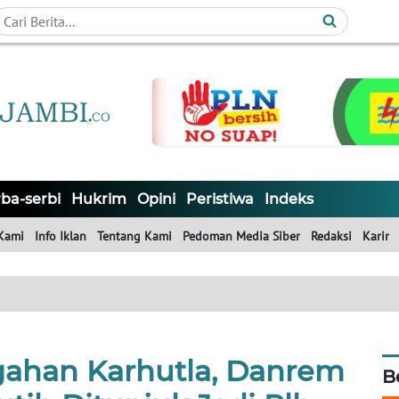
ba-serbi
Hukrim
Opini
Peristiwa
Indeks
Kami
Info Iklan
Tentang Kami
Pedoman Media Siber
Redaksi
Karir
ahan Karhutla, Danrem
B