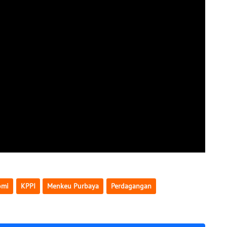
omi
KPPI
Menkeu Purbaya
Perdagangan