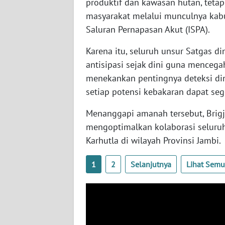
produktif dan kawasan hutan, teta
SULTENG
masyarakat melalui munculnya kab
Saluran Pernapasan Akut (ISPA).
WN
SULBAR
Karena itu, seluruh unsur Satgas 
antisipasi sejak dini guna menceg
WN
menekankan pentingnya deteksi dini,
BABEL
setiap potensi kebakaran dapat seg
WN
Menanggapi amanah tersebut, Bri
SUMBAR
mengoptimalkan kolaborasi selur
Karhutla di wilayah Provinsi Jambi.
WN
SUMSEL
1
2
Selanjutnya
Lihat Sem
WN
BENGKULU
WN