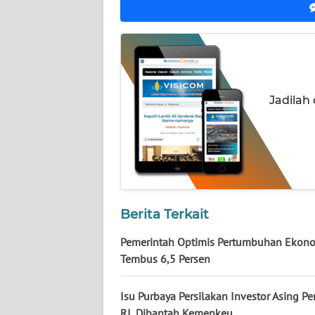
WN
KALTENG
WN
Jadilah
KALTARA
WN
KALSEL
WN
KALTIM
Berita Terkait
Pemerintah Optimis Pertumbuhan Ekon
WN
Tembus 6,5 Persen
SULSEL
Isu Purbaya Persilakan Investor Asing Per
WN
GORONTALO
RI, Dibantah Kemenkeu