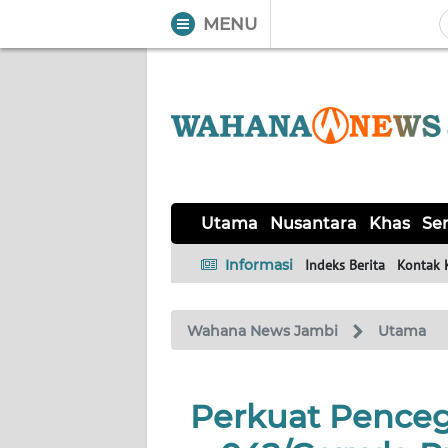
MENU
WAHANA
Tutup
TV
UTAMA
NUSANTARA
Utama
Nusantara
Khas
Ser
KHAS
Informasi
Indeks Berita
Kontak 
SERBA-
Wahana News Jambi
Utama
SERBI
HUKRIM
Perkuat Penceg