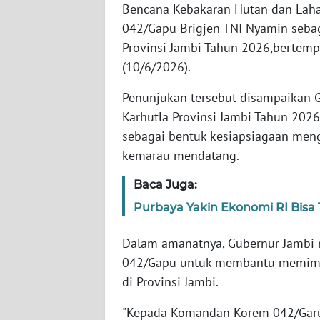
Bencana Kebakaran Hutan dan Laha
042/Gapu Brigjen TNI Nyamin sebag
WN
Provinsi Jambi Tahun 2026,bertem
JABAR
(10/6/2026).
WN
Penunjukan tersebut disampaikan G
BANTEN
Karhutla Provinsi Jambi Tahun 2026 
sebagai bentuk kesiapsiagaan men
WN
NTT
kemarau mendatang.
Baca Juga:
WN
KEPRI
Purbaya Yakin Ekonomi RI Bisa 
Dalam amanatnya, Gubernur Jambi
WN
PAPUA
042/Gapu untuk membantu memimpi
di Provinsi Jambi.
WN
"Kepada Komandan Korem 042/Garuda 
PAPUA