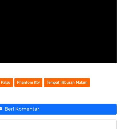
 Palsu
Phantom Ktv
Tempat Hiburan Malam
Beri Komentar