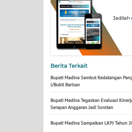
LAMPUNG
WN
Jadilah
JATENG
WN
NUSANTARA
WN
Berita Terkait
JOGJA
Bupati Madina Sambut Kedatangan Pa
WN
I/Bukit Barisan
JATIM
Bupati Madina Tegaskan Evaluasi Kinerj
WN
Serapan Anggaran Jadi Sorotan
BALI
Bupati Madina Sampaikan LKPJ Tahun 
WN
KALBAR