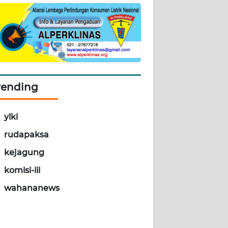
rending
ylki
rudapaksa
kejagung
komisi-iii
wahananews