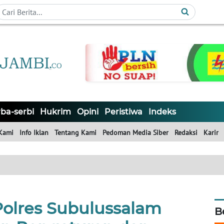
ba-serbi
Hukrim
Opini
Peristiwa
Indeks
Kami
Info Iklan
Tentang Kami
Pedoman Media Siber
Redaksi
Karir
Polres Subulussalam
B