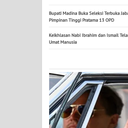
Bupati Madina Buka Seleksi Terbuka Jab
WN
Pimpinan Tinggi Pratama 13 OPD
KALTENG
Keikhlasan Nabi Ibrahim dan Ismail Tel
WN
Umat Manusia
KALTARA
WN
KALSEL
WN
KALTIM
WN
SULSEL
WN
GORONTALO