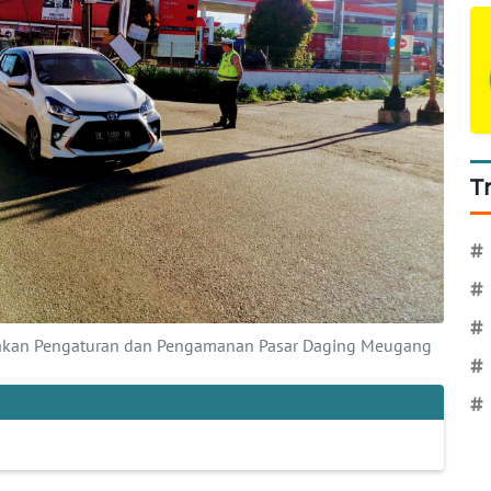
T
#
#
#
nakan Pengaturan dan Pengamanan Pasar Daging Meugang
#
#