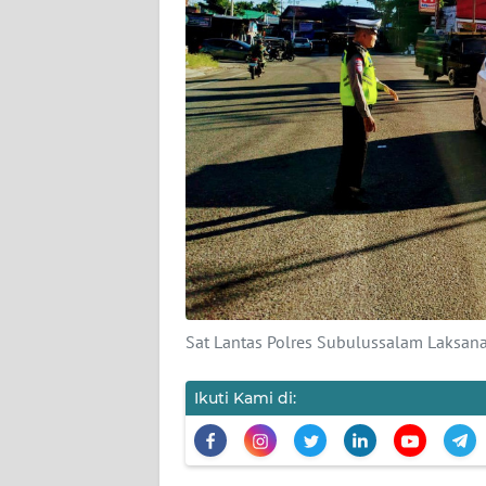
PEDOMAN
MEDIA
SIBER
REDAKSI
KARIR
DISCLAIMER
Wahana
News
Regional
Sat Lantas Polres Subulussalam Laksa
WN
SUMUT
Ikuti Kami di:
WN
JAKARTA