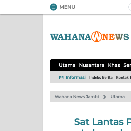
MENU
WAHANA
Tutup
TV
UTAMA
NUSANTARA
Utama
Nusantara
Khas
Ser
KHAS
Informasi
Indeks Berita
Kontak 
SERBA-
Wahana News Jambi
Utama
SERBI
HUKRIM
Sat Lantas 