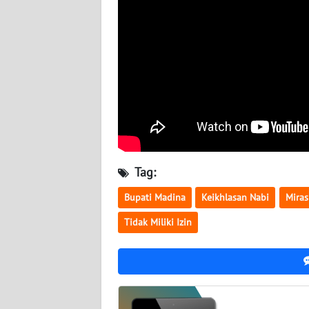
SULTENG
WN
SULBAR
WN
BABEL
WN
SUMBAR
Tag:
WN
Bupati Madina
Keikhlasan Nabi
Miras
SUMSEL
Tidak Miliki Izin
WN
BENGKULU
WN