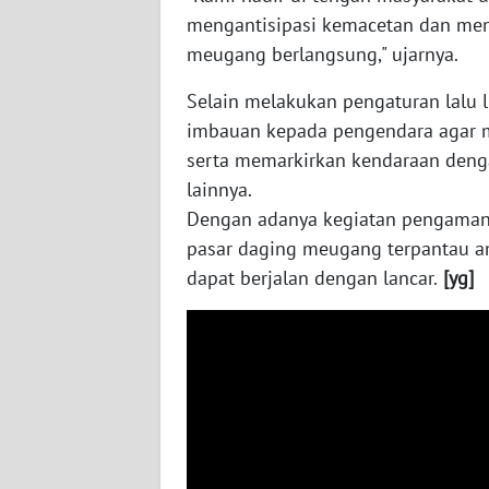
BARAT
mengantisipasi kemacetan dan men
meugang berlangsung," ujarnya.
WN
RIAU
‎Selain melakukan pengaturan lalu 
imbauan kepada pengendara agar m
WN
serta memarkirkan kendaraan deng
SERAMBI
lainnya.
Dengan adanya kegiatan pengamanan
WN
pasar daging meugang terpantau ama
JAMBI
dapat berjalan dengan lancar.
[yg]
WN
SULTRA
WN
NTB
WN