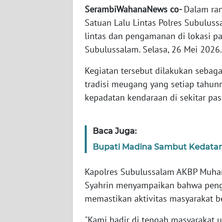
SerambiWahanaNews co- ‎
Dalam ran
Satuan Lalu Lintas Polres Subulus
WN
JABAR
lintas dan pengamanan di lokasi p
Subulussalam. Selasa, 26 Mei 2026.
WN
‎Kegiatan tersebut dilakukan seba
BANTEN
tradisi meugang yang setiap tahun
WN
kepadatan kendaraan di sekitar pas
NTT
Baca Juga:
WN
KEPRI
Bupati Madina Sambut Kedatan
WN
Kapolres Subulussalam AKBP Muhamm
PAPUA
Syahrin menyampaikan bahwa peng
memastikan aktivitas masyarakat ber
WN
PAPUA
‎"Kami hadir di tengah masyarakat