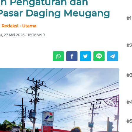
n Pengaturan dan
asar Daging Meugang
#1
Redaksi - Utama
, 27 Mei 2026 - 18:36 WIB
#
#
#
#