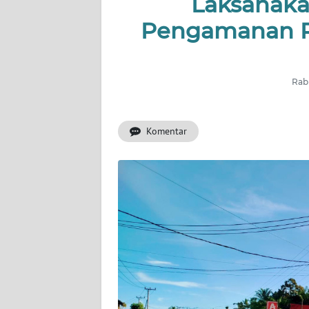
Laksanaka
OPINI
Pengamanan P
PERISTIWA
Informasi
Rabu
INDEKS
BERITA
Komentar
KONTAK
KAMI
INFO
IKLAN
TENTANG
KAMI