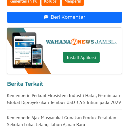
Kementerian Pu
Korupsi
Menperin
WN
LAMPUNG
Beri Komentar
WN
JATENG
WN
NUSANTARA
Install Aplikasi
WN
JOGJA
Berita Terkait
WN
JATIM
Kemenperin Perkuat Ekosistem Industri Halal, Permintaan
Global Diproyeksikan Tembus USD 3,56 Triliun pada 2029
WN
BALI
Kemenperin Ajak Masyarakat Gunakan Produk Peralatan
Sekolah Lokal Jelang Tahun Ajaran Baru