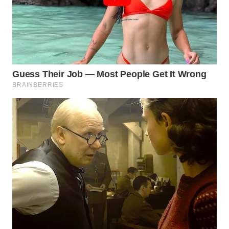
WN
KARAWANG
WN
BEKASI
WN
BOGOR
WN
DEPOK
WN
TAPANULI
UTARA
WN
SAMOSIR