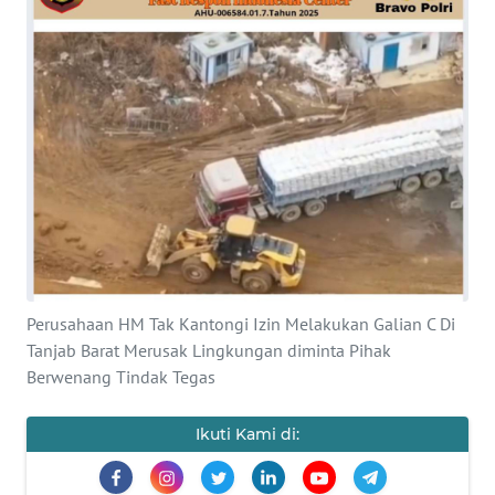
OPINI
PERISTIWA
Informasi
INDEKS
BERITA
KONTAK
KAMI
Perusahaan HM Tak Kantongi Izin Melakukan Galian C Di
Tanjab Barat Merusak Lingkungan diminta Pihak
INFO
Berwenang Tindak Tegas
IKLAN
Ikuti Kami di:
TENTANG
KAMI