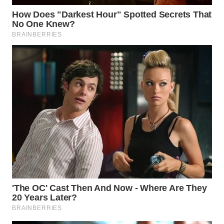
WN
PADANG
LAWAS
WN
SUMEDANG
WN
CIANJUR
WN
KEPULAUAN
SERIBU
WN
TANGERANG