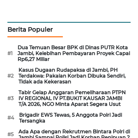
LKKI
Berita Populer
KOPEKLIN
PORTAL
Dua Temuan Besar BPK di Dinas PUTR Kota
#1
Jambi, Kelebihan Pembayaran Proyek Capai
KONSUMEN
Rp6,27 Miliar
Kasus Dugaan Rudapaksa di Jambi, PH
FORWAMKI
#2
Terdakwa: Pakaian Korban Dibuka Sendiri,
Tidak ada Kekerasan
ALPERKLINAS
Tabir Gelap Anggaran Pemeliharaan PTPN
#3
IV REGIONAL IV PT.BUKIT KAUSAR JAMBI
FORJASIDA
T/A 2026, NGO Minta Aparat Segera Usut
Brigadir EWS Tewas, 5 Anggota Polri Jadi
#4
TAMBANG
Tersangka
NEWS
Ada Apa dengan Rekrutmen Bintara Polri di
#5
Jambi Sampai Polisi Jadi Korban Penipuan ?