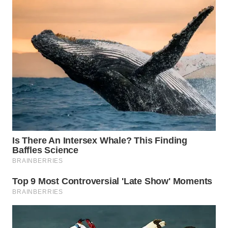
WN
NIAS
WN
LANGKAT
WN
TAPANULI
SELATAN
WN
TANJUNG
LESUNG
WN
KARO
WN