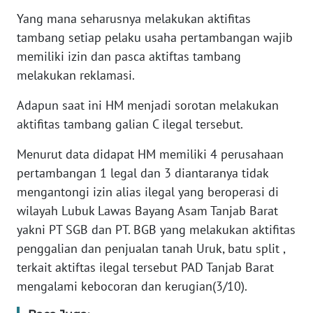
WN
JAKARTA
Yang mana seharusnya melakukan aktifitas
tambang setiap pelaku usaha pertambangan wajib
WN
memiliki izin dan pasca aktiftas tambang
JABAR
melakukan reklamasi.
Adapun saat ini HM menjadi sorotan melakukan
WN
BANTEN
aktifitas tambang galian C ilegal tersebut.
Menurut data didapat HM memiliki 4 perusahaan
WN
NTT
pertambangan 1 legal dan 3 diantaranya tidak
mengantongi izin alias ilegal yang beroperasi di
WN
wilayah Lubuk Lawas Bayang Asam Tanjab Barat
KEPRI
yakni PT SGB dan PT. BGB yang melakukan aktifitas
penggalian dan penjualan tanah Uruk, batu split ,
WN
terkait aktiftas ilegal tersebut PAD Tanjab Barat
PAPUA
mengalami kebocoran dan kerugian(3/10).
WN