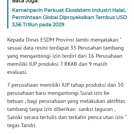
Baca Juga:
PAPUA
Kemenperin Perkuat Ekosistem Industri Halal,
BARAT
Permintaan Global Diproyeksikan Tembus USD
3,56 Triliun pada 2029
WN
RIAU
Kepada Dinas ESDM Provinsi Jambi menyatakan "
sesuai data resmi terdapat 33 Perusahan tambang
WN
yang mengantongi izin terdiri dari 16 Perusahaan
SERAMBI
memiliki IUP produksi 7 RKAB dan 9 masih
evaluasi.
WN
JAMBI
7 perusahaan memiliki IUP tahap produksi dan 10
perusahaan baru mengantongi Surat izin be
WN
betuan , bagi perusahaan yang melakukan aktifitas
SULTRA
tambang tanpa izin diberikan sanksi teguran ,
WN
Sanski secara tertulis dan terkahir penca utan izin "
NTB
tegas Tandri.