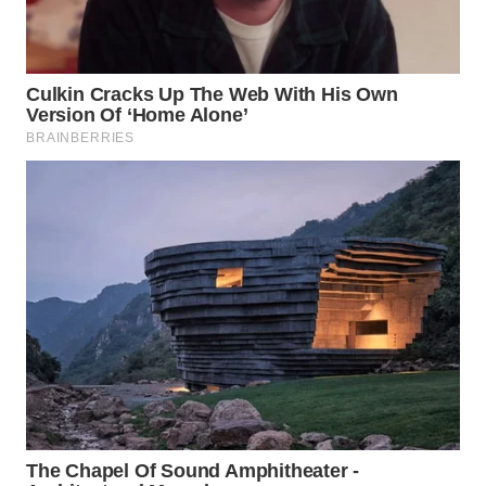
WN
MADURA
WN
SURABAYA
WN
NATUNA
WN
BINTAN
WN
MANDALIKA
WN
LIKUPANG