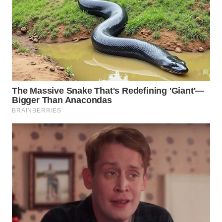
SUKABUMI
WN
PURWAKARTA
WN
PRIANGAN
TIMUR
WN
SEMARANG
WN
SOLO
WN
BOROBUDUR