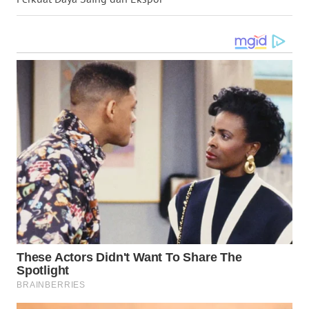
WN
GORONTALO
WN
SULUT
WN
MALUKU
WN
MALUT
WN
DAIRI
WN
DANAU
TOBA