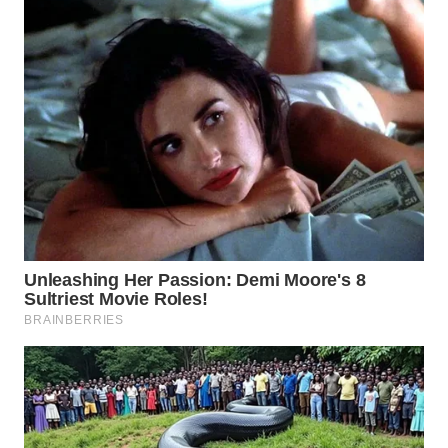
WN
BINJAI
WN
CIREBON
WN
INDRAMAYU
WN
KUNINGAN
WN
MAJALENGKA
WN
SUBANG
WN