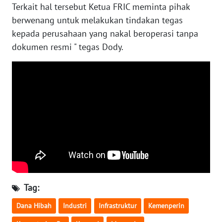
Terkait hal tersebut Ketua FRIC meminta pihak
WN
SULTENG
berwenang untuk melakukan tindakan tegas
kepada perusahaan yang nakal beroperasi tanpa
WN
dokumen resmi " tegas Dody.
SULBAR
WN
BABEL
WN
SUMBAR
WN
SUMSEL
Tag:
WN
BENGKULU
Dana Hibah
Industri
Infrastruktur
Kemenperin