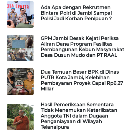
WAHANA
Ada Apa dengan Rekrutmen
OTOMOTIF
Bintara Polri di Jambi Sampai
Polisi Jadi Korban Penipuan ?
WAHANA
HEALTH
GPM Jambi Desak Kejati Periksa
Aliran Dana Program Fasilitas
WAHANA
Pembangunan Kebun Masyarakat
DESA
Desa Dusun Mudo dan PT RAAL
WISATA
Dua Temuan Besar BPK di Dinas
LAPAK
PUTR Kota Jambi, Kelebihan
WAHANA
Pembayaran Proyek Capai Rp6,27
Miliar
Wahana
Network
Hasil Pemeriksaan Sementara
Tidak Menemukan Keterlibatan
Anggota TNI dalam Dugaan
KONSUMEN
Penganiayaan di Wilayah
LISTRIK
Telanaipura