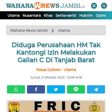
Utama
Nusantara
Khas
Serba-serbi
Hukrim
Opini
P
WAHANA
Tutup
TV
Wahana News Jambi
Utama
UTAMA
Diduga Perusahaan HM Tak
Kantongi Izin Melakukan
NUSANTARA
Galian C Di Tanjab Barat
Yosua Gultom - Utama
KHAS
Jumat, 3 Oktober 2025 - 12:06 WIB
SERBA-
SERBI
HUKRIM