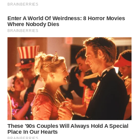
WAHANA
INFRASTRUKTUR
WAHANA
KONSUMEN
WAHANA
LISTRIK
WAHANA
TRAVEL
WAHANA
TV
WAHANANEWS
ID