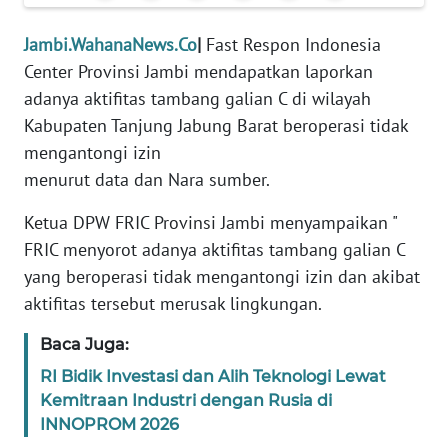
PEDOMAN
Jambi.WahanaNews.Co
|
Fast Respon Indonesia
MEDIA
Center Provinsi Jambi mendapatkan laporkan
SIBER
adanya aktifitas tambang galian C di wilayah
Kabupaten Tanjung Jabung Barat beroperasi tidak
REDAKSI
mengantongi izin
menurut data dan Nara sumber.
KARIR
Ketua DPW FRIC Provinsi Jambi menyampaikan "
DISCLAIMER
FRIC menyorot adanya aktifitas tambang galian C
yang beroperasi tidak mengantongi izin dan akibat
Wahana
aktifitas tersebut merusak lingkungan.
News
Regional
Baca Juga:
WN
RI Bidik Investasi dan Alih Teknologi Lewat
SUMUT
Kemitraan Industri dengan Rusia di
INNOPROM 2026