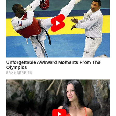
SIMALUNGUN
WN
LABUHANBATU
WN
TAPANULI
TENGAH
WN DELI
SERDANG
WN
TEBING
TINGGI
WN
PAKPAK