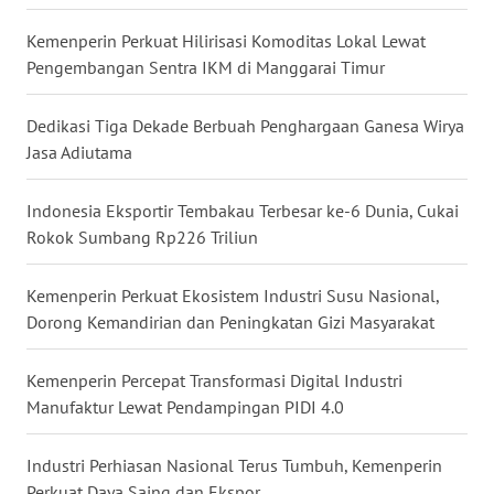
WN
KALBAR
Kemenperin Perkuat Hilirisasi Komoditas Lokal Lewat
Pengembangan Sentra IKM di Manggarai Timur
WN
KALTENG
Dedikasi Tiga Dekade Berbuah Penghargaan Ganesa Wirya
Jasa Adiutama
WN
KALTARA
Indonesia Eksportir Tembakau Terbesar ke-6 Dunia, Cukai
Rokok Sumbang Rp226 Triliun
WN
KALSEL
Kemenperin Perkuat Ekosistem Industri Susu Nasional,
Dorong Kemandirian dan Peningkatan Gizi Masyarakat
WN
KALTIM
Kemenperin Percepat Transformasi Digital Industri
Manufaktur Lewat Pendampingan PIDI 4.0
WN
SULSEL
Industri Perhiasan Nasional Terus Tumbuh, Kemenperin
Perkuat Daya Saing dan Ekspor