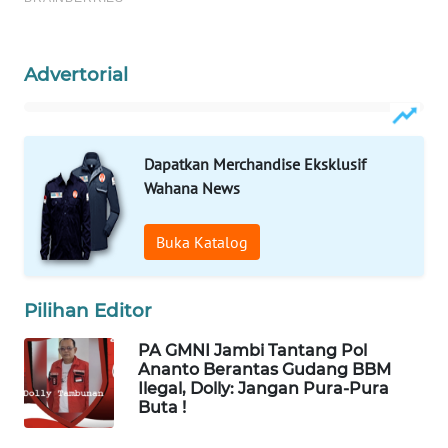
WAHANANEWS
CO ID
Advertorial
WAHANANEWS
NET
WAHANA
Dapatkan Merchandise Eksklusif
SPORT
Wahana News
WAHANA
Buka Katalog
UMKM
WAHANA
Pilihan Editor
SELEB
PA GMNI Jambi Tantang Pol
Ananto Berantas Gudang BBM
WAHANA
Ilegal, Dolly: Jangan Pura-Pura
PERSONA
Buta !