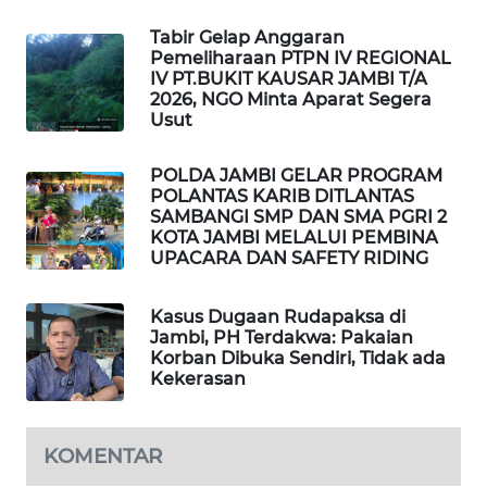
MASYARAKAT
Tabir Gelap Anggaran
KELISTRIKAN
Pemeliharaan PTPN IV REGIONAL
IV PT.BUKIT KAUSAR JAMBI T/A
2026, NGO Minta Aparat Segera
WALINKI
Usut
ID
POLDA JAMBI GELAR PROGRAM
MAWAKA
POLANTAS KARIB DITLANTAS
ID
SAMBANGI SMP DAN SMA PGRI 2
KOTA JAMBI MELALUI PEMBINA
UPACARA DAN SAFETY RIDING
MARTABAT
NET
Kasus Dugaan Rudapaksa di
Jambi, PH Terdakwa: Pakaian
PLN
Korban Dibuka Sendiri, Tidak ada
WATCH
Kekerasan
MKLI
KOMENTAR
LPKKI