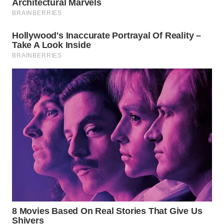
WN
LABUANBAJO
WN
BORNEO
Wahana
Media
Group
WAHANA
NEWS
WAHANA
TANI
WAHANA
ADVOKAT