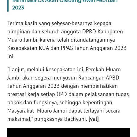
Minahasa Cs Akan Disidang Awal Februari
WN
2023
SULTENG
Terima kasih yang sebesar-besarnya kepada
WN
pimpinan dan seluruh anggota DPRD Kabupaten
SULBAR
Muaro Jambi, karena telah ditandatanganinya
Kesepakatan KUA dan PPAS Tahun Anggaran 2023
WN
ini.
BABEL
"Lanjut, melalui kesepakatan ini, Pemkab Muaro
WN
Jambi akan segera menyusun Rancangan APBD
SUMBAR
Tahun Anggaran 2023 dengan memperhatikan
prestasi kerja setiap OPD dalam pelaksanaan tugas
WN
SUMSEL
pokok dan fungsinya, sehingga kepentingan
Masyarakat Muaro Jambi dapat terlayani secara
WN
maksimal," pungkasnya Bachyuni.
[val]
BENGKULU