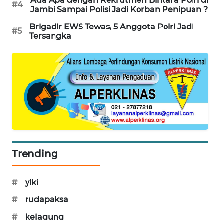
Ada Apa dengan Rekrutmen Bintara Polri di
#4
NEWS
Jambi Sampai Polisi Jadi Korban Penipuan ?
Brigadir EWS Tewas, 5 Anggota Polri Jadi
#5
KRT
Tersangka
NEWS
KARING
NEWS
JURNAL
MARITIM
HUMBANG
Trending
NEWS
GARONGGANG
#
ylki
NEWS
#
rudapaksa
#
kejagung
FISUELRI