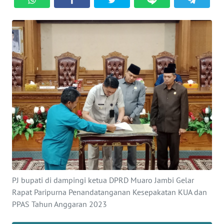
OPINI
PERISTIWA
Informasi
INDEKS
BERITA
KONTAK
KAMI
INFO
IKLAN
PJ bupati di dampingi ketua DPRD Muaro Jambi Gelar
Rapat Paripurna Penandatanganan Kesepakatan KUA dan
TENTANG
PPAS Tahun Anggaran 2023
KAMI