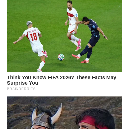
WAHANA
INFRASTRUKTUR
WAHANA
KONSUMEN
WAHANA
LISTRIK
WAHANA
TRAVEL
WAHANA
TV
WAHANANEWS
ID