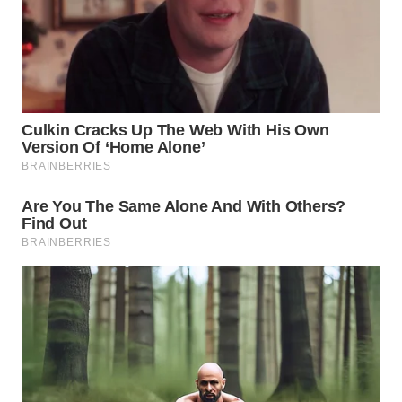
SUKABUMI
WN
PURWAKARTA
WN
PRIANGAN
TIMUR
WN
SEMARANG
WN
SOLO
WN
BOROBUDUR