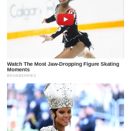
WN
NIAS
WN
LANGKAT
WN
TAPANULI
SELATAN
WN
TANJUNG
LESUNG
WN
KARO
WN