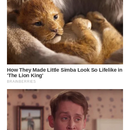
WN
BINJAI
WN
CIREBON
WN
INDRAMAYU
WN
KUNINGAN
WN
MAJALENGKA
WN
SUBANG
WN