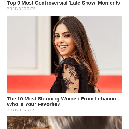
WN
PADANG
LAWAS
WN
SUMEDANG
WN
CIANJUR
WN
KEPULAUAN
SERIBU
WN
TANGERANG