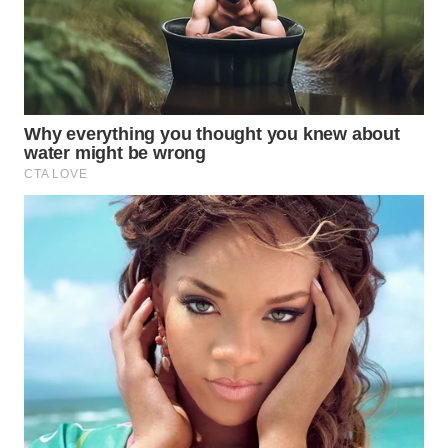
WN
MADURA
WN
SURABAYA
WN
NATUNA
WN
BINTAN
WN
MANDALIKA
WN
LIKUPANG