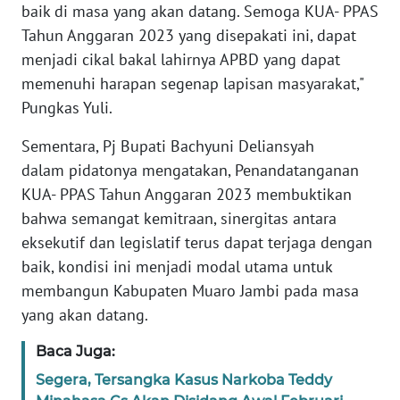
baik di masa yang akan datang. Semoga KUA- PPAS
PAPUA
Tahun Anggaran 2023 yang disepakati ini, dapat
BARAT
menjadi cikal bakal lahirnya APBD yang dapat
memenuhi harapan segenap lapisan masyarakat,"
WN
RIAU
Pungkas Yuli.
Sementara, Pj Bupati Bachyuni Deliansyah
WN
SERAMBI
dalam pidatonya mengatakan, Penandatanganan
KUA- PPAS Tahun Anggaran 2023 membuktikan
WN
bahwa semangat kemitraan, sinergitas antara
JAMBI
eksekutif dan legislatif terus dapat terjaga dengan
baik, kondisi ini menjadi modal utama untuk
WN
membangun Kabupaten Muaro Jambi pada masa
SULTRA
yang akan datang.
WN
Baca Juga:
NTB
Segera, Tersangka Kasus Narkoba Teddy