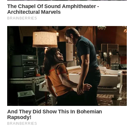
WN
KARAWANG
WN
BEKASI
WN
BOGOR
WN
DEPOK
WN
TAPANULI
UTARA
WN
SAMOSIR