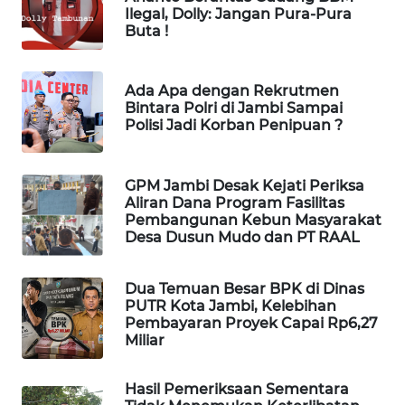
Ilegal, Dolly: Jangan Pura-Pura
MASYARAKAT
Buta !
KELISTRIKAN
WALINKI
Ada Apa dengan Rekrutmen
ID
Bintara Polri di Jambi Sampai
Polisi Jadi Korban Penipuan ?
MAWAKA
ID
GPM Jambi Desak Kejati Periksa
Aliran Dana Program Fasilitas
MARTABAT
Pembangunan Kebun Masyarakat
Desa Dusun Mudo dan PT RAAL
NET
PLN
Dua Temuan Besar BPK di Dinas
WATCH
PUTR Kota Jambi, Kelebihan
Pembayaran Proyek Capai Rp6,27
Miliar
MKLI
Hasil Pemeriksaan Sementara
LPKKI