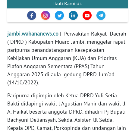
Ikuti Kami di:
PEDOMAN
MEDIA
SIBER
jambi.wahananews.co
| Perwakilan Rakyat Daerah
REDAKSI
( DPRD ) Kabupaten Muaro Jambi, menggelar rapat
paripurna penandatanganan kesepakatan
KARIR
Kebijakan Umum Anggaran (KUA) dan Prioritas
Plafon Anggaran Sementara (PPAS) Tahun
DISCLAIMER
Anggaran 2023 di aula gedung DPRD. Jum'ad
(14/10/2022).
Wahana
News
Paripurna dipimpin oleh Ketua DPRD Yuli Setia
Regional
Bakti didapingi wakil l Agustian Mahir dan wakil ll
A. Haikal beserta anggota DPRD, dihadiri Pj Bupati
WN
Bachyuni Deliansyah, Sekda, Asisten lll Setda,
SUMUT
Kepala OPD, Camat, Porkopinda dan undangan lain