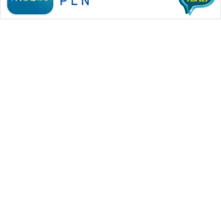
WAHANA MEDIA GROUP
|
|
|
WAHANA NEWS co
WAHANA TANI
WAHANA ADVOKAT
|
|
WAHANA INFRASTRUKTUR
WAHANA KONSUMEN
|
|
|
WAHANA LISTRIK
WAHANA TRAVEL
WAHANA TV
|
|
|
WAHANANEWS id
WAHANANEWS CO ID
WAHANANEWS NET
|
|
|
WAHANA SPORT ID
Wahana UMKM
Wahana Seleb
|
|
|
Wahana Persona
Wahana Otomotif
Wahana Health
|
Wahana Desa Wisata
Lapak Wahana