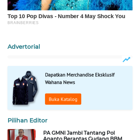
WAHANA
OTOMOTIF
WAHANA
HEALTH
Advertorial
WAHANA
DESA
WISATA
Dapatkan Merchandise Eksklusif
LAPAK
Wahana News
WAHANA
Buka Katalog
Wahana
Network
Pilihan Editor
KONSUMEN
LISTRIK
PA GMNI Jambi Tantang Pol
Ananto Berantas Gudang BBM