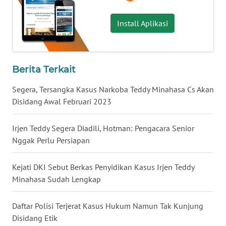
WN
KALBAR
Install Aplikasi
WN
KALTENG
Berita Terkait
WN
KALTARA
Segera, Tersangka Kasus Narkoba Teddy Minahasa Cs Akan
Disidang Awal Februari 2023
WN
KALSEL
Irjen Teddy Segera Diadili, Hotman: Pengacara Senior
Nggak Perlu Persiapan
WN
KALTIM
Kejati DKI Sebut Berkas Penyidikan Kasus Irjen Teddy
Minahasa Sudah Lengkap
WN
SULSEL
Daftar Polisi Terjerat Kasus Hukum Namun Tak Kunjung
Disidang Etik