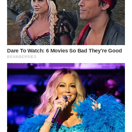
WAHANANEWS
CO ID
WAHANANEWS
NET
WAHANA
SPORT
WAHANA
UMKM
WAHANA
SELEB
WAHANA
PERSONA