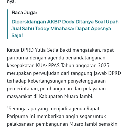
WN
nya.
JAKARTA
Baca Juga:
WN
Dipersidangan AKBP Dody Ditanya Soal Upah
JABAR
Jual Sabu Teddy Minahasa: Dapat Apesnya
Saja!
WN
BANTEN
Ketua DPRD Yulia Setia Bakti mengatakan, rapat
paripurna dengan agenda penandatanganan
WN
kesepakatan KUA- PPAS Tahun anggaran 2023
NTT
merupakan perwujudan dari tanggung jawab DPRD
terhadap keberlangsungan penyelenggaraan
WN
pemerintahan, pembangunan dan pelayanan
KEPRI
masyarakat di Kabupaten Muaro Jambi.
WN
"Semoga apa yang menjadi agenda Rapat
PAPUA
Paripurna ini memberikan angin segar untuk
pelaksanaan pembangunan Muaro Jambi semakin
WN