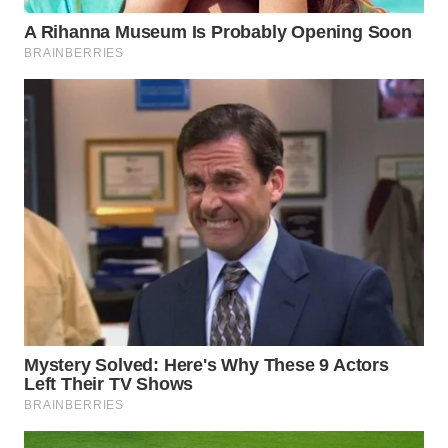
WN
LABUANBAJO
WN
BORNEO
Wahana
Media
Group
WAHANA
NEWS
WAHANA
TANI
WAHANA
ADVOKAT