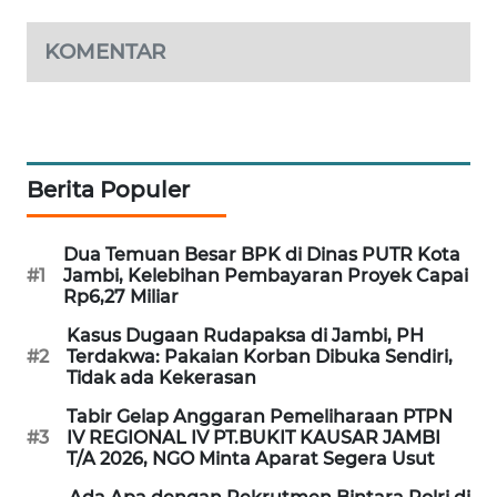
SITUNGIR
NEWS
KOMENTAR
SIDIKALANG
NEWS
SIBARAGAS
Berita Populer
NEWS
Dua Temuan Besar BPK di Dinas PUTR Kota
METRO
#1
Jambi, Kelebihan Pembayaran Proyek Capai
SIANTAR
Rp6,27 Miliar
NEWS
Kasus Dugaan Rudapaksa di Jambi, PH
#2
Terdakwa: Pakaian Korban Dibuka Sendiri,
METRO
Tidak ada Kekerasan
MEDAN
NEWS
Tabir Gelap Anggaran Pemeliharaan PTPN
#3
IV REGIONAL IV PT.BUKIT KAUSAR JAMBI
T/A 2026, NGO Minta Aparat Segera Usut
METRO
JAKARTA