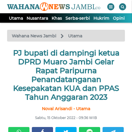
Utama
Nusantara
Khas
Serba-serbi
Hukrim
Opini
P
WAHANA
Tutup
TV
Wahana News Jambi
Utama
UTAMA
PJ bupati di dampingi ketua
DPRD Muaro Jambi Gelar
NUSANTARA
Rapat Paripurna
Penandatanganan
KHAS
Kesepakatan KUA dan PPAS
Tahun Anggaran 2023
SERBA-
SERBI
Noval Arisandi - Utama
Sabtu, 15 Oktober 2022 - 09:36 WIB
HUKRIM