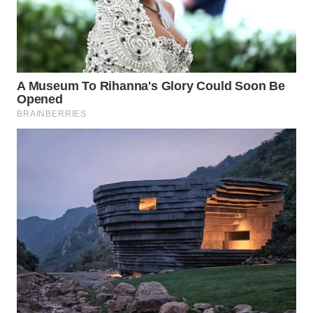
SIMALUNGUN
WN
LABUHANBATU
WN
TAPANULI
TENGAH
WN DELI
SERDANG
WN
TEBING
TINGGI
WN
PAKPAK