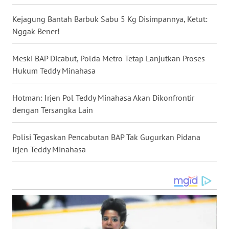
WN
GORONTALO
Kejagung Bantah Barbuk Sabu 5 Kg Disimpannya, Ketut:
Nggak Bener!
WN
SULUT
Meski BAP Dicabut, Polda Metro Tetap Lanjutkan Proses
Hukum Teddy Minahasa
WN
MALUKU
Hotman: Irjen Pol Teddy Minahasa Akan Dikonfrontir
dengan Tersangka Lain
WN
MALUT
Polisi Tegaskan Pencabutan BAP Tak Gugurkan Pidana
Irjen Teddy Minahasa
WN
DAIRI
WN
DANAU
TOBA