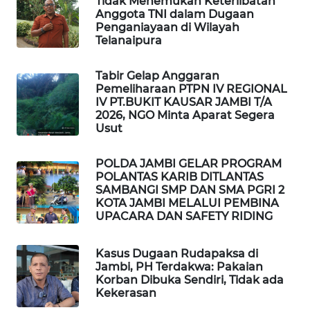
Tidak Menemukan Keterlibatan
Anggota TNI dalam Dugaan
Penganiayaan di Wilayah
LKKI
Telanaipura
KOPEKLIN
Tabir Gelap Anggaran
Pemeliharaan PTPN IV REGIONAL
IV PT.BUKIT KAUSAR JAMBI T/A
PORTAL
2026, NGO Minta Aparat Segera
KONSUMEN
Usut
FORWAMKI
POLDA JAMBI GELAR PROGRAM
POLANTAS KARIB DITLANTAS
SAMBANGI SMP DAN SMA PGRI 2
ALPERKLINAS
KOTA JAMBI MELALUI PEMBINA
UPACARA DAN SAFETY RIDING
FORJASIDA
Kasus Dugaan Rudapaksa di
Jambi, PH Terdakwa: Pakaian
TAMBANG
Korban Dibuka Sendiri, Tidak ada
NEWS
Kekerasan