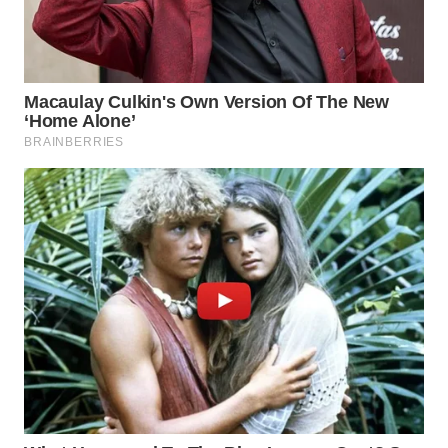
WN
LABUANBAJO
WN
BORNEO
Wahana
Media
Group
WAHANA
NEWS
WAHANA
TANI
WAHANA
ADVOKAT