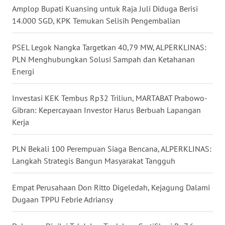
WN
Amplop Bupati Kuansing untuk Raja Juli Diduga Berisi
GORONTALO
14.000 SGD, KPK Temukan Selisih Pengembalian
WN
PSEL Legok Nangka Targetkan 40,79 MW, ALPERKLINAS:
SULUT
PLN Menghubungkan Solusi Sampah dan Ketahanan
Energi
WN
MALUKU
Investasi KEK Tembus Rp32 Triliun, MARTABAT Prabowo-
Gibran: Kepercayaan Investor Harus Berbuah Lapangan
WN
Kerja
MALUT
PLN Bekali 100 Perempuan Siaga Bencana, ALPERKLINAS:
WN
DAIRI
Langkah Strategis Bangun Masyarakat Tangguh
WN
Empat Perusahaan Don Ritto Digeledah, Kejagung Dalami
DANAU
Dugaan TPPU Febrie Adriansy
TOBA