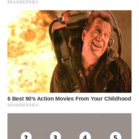
SUKABUMI
WN
PURWAKARTA
WN
PRIANGAN
TIMUR
WN
SEMARANG
WN
SOLO
WN
BOROBUDUR