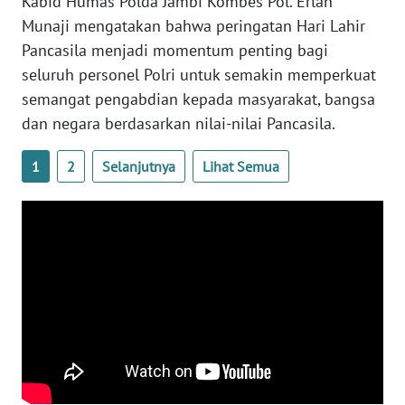
Kabid Humas Polda Jambi Kombes Pol. Erlan
WN
Munaji mengatakan bahwa peringatan Hari Lahir
LAMPUNG
Pancasila menjadi momentum penting bagi
seluruh personel Polri untuk semakin memperkuat
WN
JATENG
semangat pengabdian kepada masyarakat, bangsa
dan negara berdasarkan nilai-nilai Pancasila.
WN
NUSANTARA
1
2
Selanjutnya
Lihat Semua
WN
JOGJA
WN
JATIM
WN
BALI