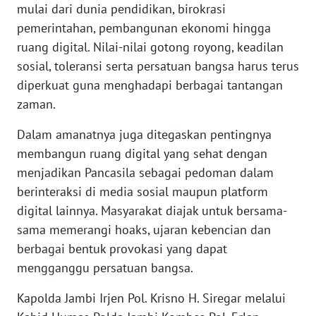
mulai dari dunia pendidikan, birokrasi
WN
SULTENG
pemerintahan, pembangunan ekonomi hingga
ruang digital. Nilai-nilai gotong royong, keadilan
WN
sosial, toleransi serta persatuan bangsa harus terus
SULBAR
diperkuat guna menghadapi berbagai tantangan
zaman.
WN
BABEL
Dalam amanatnya juga ditegaskan pentingnya
membangun ruang digital yang sehat dengan
WN
menjadikan Pancasila sebagai pedoman dalam
SUMBAR
berinteraksi di media sosial maupun platform
digital lainnya. Masyarakat diajak untuk bersama-
WN
sama memerangi hoaks, ujaran kebencian dan
SUMSEL
berbagai bentuk provokasi yang dapat
mengganggu persatuan bangsa.
WN
BENGKULU
Kapolda Jambi Irjen Pol. Krisno H. Siregar melalui