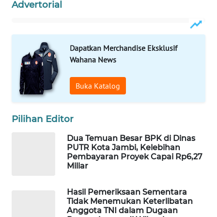
WAHANA
Advertorial
OTOMOTIF
WAHANA
Dapatkan Merchandise Eksklusif
HEALTH
Wahana News
WAHANA
DESA
Buka Katalog
WISATA
Pilihan Editor
LAPAK
WAHANA
Dua Temuan Besar BPK di Dinas
PUTR Kota Jambi, Kelebihan
Wahana
Pembayaran Proyek Capai Rp6,27
Network
Miliar
KONSUMEN
Hasil Pemeriksaan Sementara
LISTRIK
Tidak Menemukan Keterlibatan
Anggota TNI dalam Dugaan