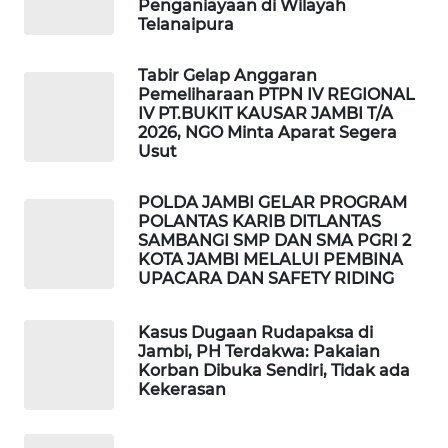
Penganiayaan di Wilayah
MASYARAKAT
Telanaipura
KELISTRIKAN
Tabir Gelap Anggaran
WALINKI
Pemeliharaan PTPN IV REGIONAL
IV PT.BUKIT KAUSAR JAMBI T/A
ID
2026, NGO Minta Aparat Segera
Usut
MAWAKA
ID
POLDA JAMBI GELAR PROGRAM
POLANTAS KARIB DITLANTAS
SAMBANGI SMP DAN SMA PGRI 2
MARTABAT
KOTA JAMBI MELALUI PEMBINA
NET
UPACARA DAN SAFETY RIDING
PLN
Kasus Dugaan Rudapaksa di
WATCH
Jambi, PH Terdakwa: Pakaian
Korban Dibuka Sendiri, Tidak ada
Kekerasan
MKLI
LPKKI