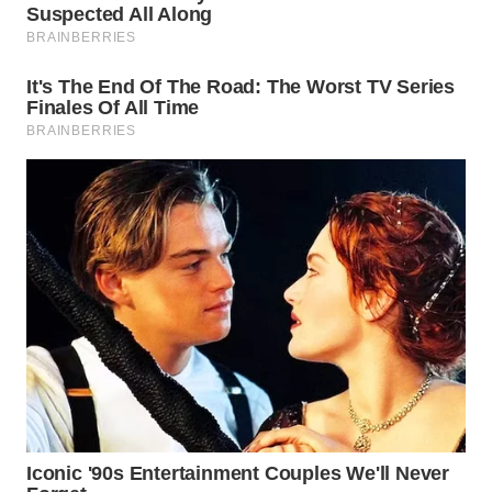
WN
PADANG
LAWAS
WN
SUMEDANG
WN
CIANJUR
WN
KEPULAUAN
SERIBU
WN
TANGERANG