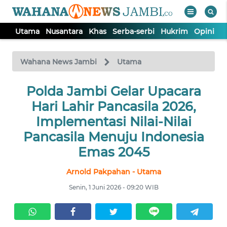
Utama
Nusantara
Khas
Serba-serbi
Hukrim
Opini
P
WAHANA
Tutup
TV
Wahana News Jambi
Utama
UTAMA
Polda Jambi Gelar Upacara
Hari Lahir Pancasila 2026,
NUSANTARA
Implementasi Nilai-Nilai
Pancasila Menuju Indonesia
KHAS
Emas 2045
Arnold Pakpahan - Utama
SERBA-
SERBI
Senin, 1 Juni 2026 - 09:20 WIB
HUKRIM