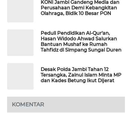
KONI Jambi Gandeng Media dan
Perusahaan Demi Kebangkitan
Olahraga, Bidik 10 Besar PON
LKKI
KOPEKLIN
Peduli Pendidikan Al-Qur'an,
Hasan Widodo Ahwad Salurkan
Bantuan Mushaf ke Rumah
PORTAL
Tahfidz di Simpang Sungai Duren
KONSUMEN
FORWAMKI
Desak Polda Jambi Tahan 12
Tersangka, Zainul Islam Minta MP
dan Kades Betung Ikut Dijerat
ALPERKLINAS
FORJASIDA
KOMENTAR
TAMBANG
NEWS