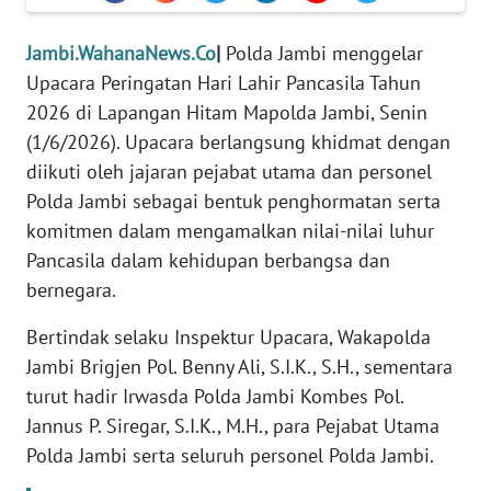
PEDOMAN
Jambi.WahanaNews.Co
|
Polda Jambi menggelar
MEDIA
Upacara Peringatan Hari Lahir Pancasila Tahun
SIBER
2026 di Lapangan Hitam Mapolda Jambi, Senin
(1/6/2026). Upacara berlangsung khidmat dengan
REDAKSI
diikuti oleh jajaran pejabat utama dan personel
KARIR
Polda Jambi sebagai bentuk penghormatan serta
komitmen dalam mengamalkan nilai-nilai luhur
DISCLAIMER
Pancasila dalam kehidupan berbangsa dan
bernegara.
Wahana
News
Bertindak selaku Inspektur Upacara, Wakapolda
Regional
Jambi Brigjen Pol. Benny Ali, S.I.K., S.H., sementara
turut hadir Irwasda Polda Jambi Kombes Pol.
WN
Jannus P. Siregar, S.I.K., M.H., para Pejabat Utama
SUMUT
Polda Jambi serta seluruh personel Polda Jambi.