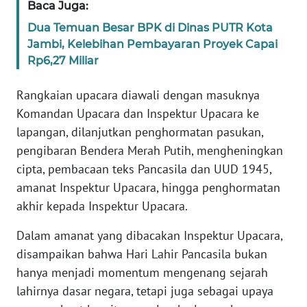
WN
Baca Juga:
JAKARTA
Dua Temuan Besar BPK di Dinas PUTR Kota
Jambi, Kelebihan Pembayaran Proyek Capai
WN
Rp6,27 Miliar
JABAR
Rangkaian upacara diawali dengan masuknya
WN
Komandan Upacara dan Inspektur Upacara ke
BANTEN
lapangan, dilanjutkan penghormatan pasukan,
pengibaran Bendera Merah Putih, mengheningkan
WN
cipta, pembacaan teks Pancasila dan UUD 1945,
NTT
amanat Inspektur Upacara, hingga penghormatan
WN
akhir kepada Inspektur Upacara.
KEPRI
Dalam amanat yang dibacakan Inspektur Upacara,
disampaikan bahwa Hari Lahir Pancasila bukan
WN
PAPUA
hanya menjadi momentum mengenang sejarah
lahirnya dasar negara, tetapi juga sebagai upaya
WN