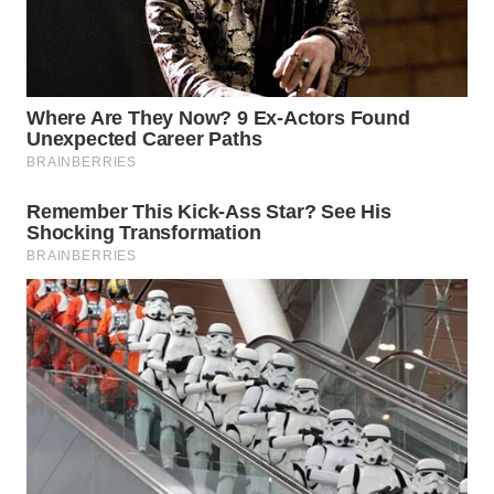
SIMALUNGUN
WN
LABUHANBATU
WN
TAPANULI
TENGAH
WN DELI
SERDANG
WN
TEBING
TINGGI
WN
PAKPAK