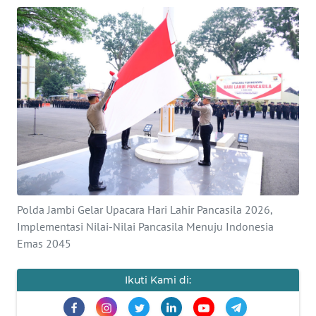
OPINI
PERISTIWA
Informasi
INDEKS
BERITA
KONTAK
KAMI
Polda Jambi Gelar Upacara Hari Lahir Pancasila 2026,
Implementasi Nilai-Nilai Pancasila Menuju Indonesia
INFO
Emas 2045
IKLAN
Ikuti Kami di:
TENTANG
KAMI