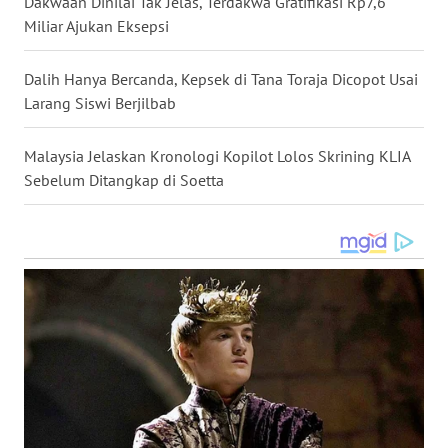
Dakwaan Dinilai Tak Jelas, Terdakwa Gratifikasi Rp7,6
WN
Miliar Ajukan Eksepsi
NIAS
Dalih Hanya Bercanda, Kepsek di Tana Toraja Dicopot Usai
WN
Larang Siswi Berjilbab
LANGKAT
Malaysia Jelaskan Kronologi Kopilot Lolos Skrining KLIA
WN
Sebelum Ditangkap di Soetta
TAPANULI
SELATAN
WN
TANJUNG
LESUNG
WN
KARO
WN