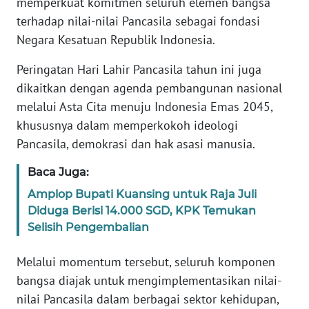
memperkuat komitmen seluruh elemen bangsa
PAPUA
terhadap nilai-nilai Pancasila sebagai fondasi
BARAT
Negara Kesatuan Republik Indonesia.
WN
Peringatan Hari Lahir Pancasila tahun ini juga
RIAU
dikaitkan dengan agenda pembangunan nasional
melalui Asta Cita menuju Indonesia Emas 2045,
WN
khususnya dalam memperkokoh ideologi
SERAMBI
Pancasila, demokrasi dan hak asasi manusia.
WN
Baca Juga:
JAMBI
Amplop Bupati Kuansing untuk Raja Juli
Diduga Berisi 14.000 SGD, KPK Temukan
WN
Selisih Pengembalian
SULTRA
Melalui momentum tersebut, seluruh komponen
WN
bangsa diajak untuk mengimplementasikan nilai-
NTB
nilai Pancasila dalam berbagai sektor kehidupan,