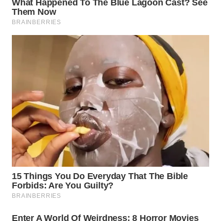
WAHANA
INFRASTRUKTUR
WAHANA
KONSUMEN
WAHANA
LISTRIK
WAHANA
TRAVEL
WAHANA
TV
WAHANANEWS
ID