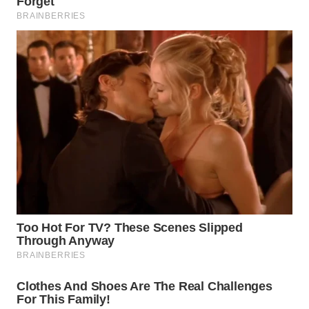
WN
BINJAI
WN
CIREBON
WN
INDRAMAYU
WN
KUNINGAN
WN
MAJALENGKA
WN
SUBANG
WN