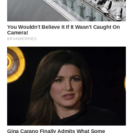
WN
KARAWANG
WN
BEKASI
WN
BOGOR
WN
DEPOK
WN
TAPANULI
UTARA
WN
SAMOSIR