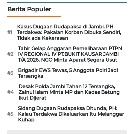
SITUNGIR
Berita Populer
NEWS
SIDIKALANG
Kasus Dugaan Rudapaksa di Jambi, PH
NEWS
#1
Terdakwa: Pakaian Korban Dibuka Sendiri,
Tidak ada Kekerasan
SIBARAGAS
Tabir Gelap Anggaran Pemeliharaan PTPN
#2
IV REGIONAL IV PT.BUKIT KAUSAR JAMBI
NEWS
T/A 2026, NGO Minta Aparat Segera Usut
METRO
Brigadir EWS Tewas, 5 Anggota Polri Jadi
#3
Tersangka
SIANTAR
NEWS
Desak Polda Jambi Tahan 12 Tersangka,
#4
Zainul Islam Minta MP dan Kades Betung
Ikut Dijerat
METRO
MEDAN
Sidang Dugaan Rudapaksa Ditunda, PH:
NEWS
#5
Kalau Terdakwa Dikeluarkan Itu Melanggar
Kuhap
METRO
JAKARTA