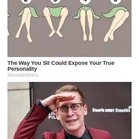
WN
MADURA
WN
SURABAYA
WN
NATUNA
WN
BINTAN
WN
MANDALIKA
WN
LIKUPANG