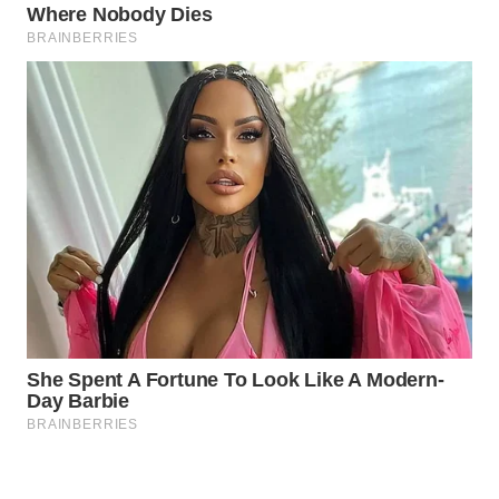
WAHANANEWS
CO ID
WAHANANEWS
NET
WAHANA
SPORT
WAHANA
UMKM
WAHANA
SELEB
WAHANA
PERSONA