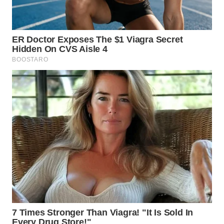
WN
NIAS
WN
LANGKAT
WN
TAPANULI
SELATAN
WN
TANJUNG
LESUNG
WN
KARO
WN