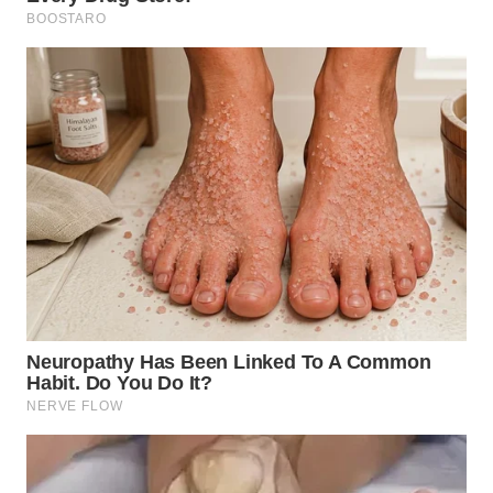
SIMALUNGUN
WN
LABUHANBATU
WN
TAPANULI
TENGAH
WN DELI
SERDANG
WN
TEBING
TINGGI
WN
PAKPAK