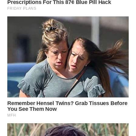
WN
MADURA
WN
SURABAYA
WN
NATUNA
WN
BINTAN
WN
MANDALIKA
WN
LIKUPANG