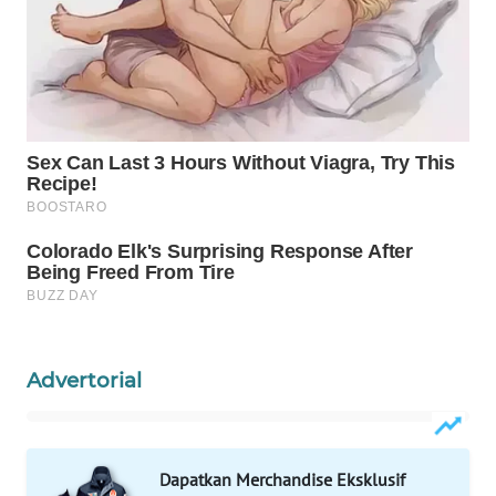
WAHANA
INFRASTRUKTUR
WAHANA
KONSUMEN
WAHANA
LISTRIK
WAHANA
TRAVEL
WAHANA
TV
Advertorial
WAHANANEWS
ID
Dapatkan Merchandise Eksklusif