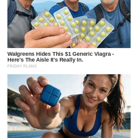
WN
GORONTALO
WN
SULUT
WN
MALUKU
WN
MALUT
WN
DAIRI
WN
DANAU
TOBA