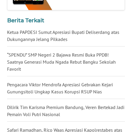
WN
LAMPUNG
Berita Terkait
WN
JATENG
Ketua PAPDESI Sumut Apresiasi Bupati Deliserdang atas
Dukungannya Jelang Pilkades
WN
NUSANTARA
“SPENDU” SMP Negeri 2 Bajawa Resmi Buka PPDB!
Saatnya Generasi Muda Ngada Rebut Bangku Sekolah
WN
Favorit
JOGJA
Pengacara Viktor Mendrofa Apresiasi Gebrakan Kejari
WN
Gunungsitoli Ungkap Kasus Korupsi RSUP Nias
JATIM
Dilirik Tim Karisma Premium Bandung, Veren Bertekad Jadi
WN
Pemain Voli Putri Nasional
BALI
Safari Ramadhan, Rico Waas Apresiasi Kapolrestabes atas