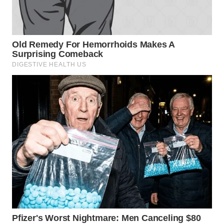
SUKABUMI
WN
PURWAKARTA
WN
PRIANGAN
TIMUR
WN
SEMARANG
WN
SOLO
WN
BOROBUDUR