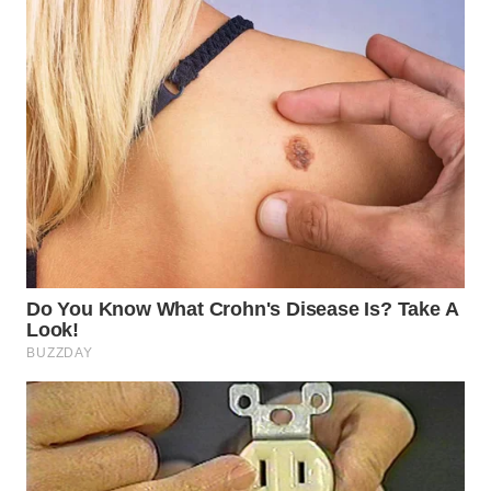
WN
PADANG
LAWAS
WN
SUMEDANG
WN
CIANJUR
WN
KEPULAUAN
SERIBU
WN
TANGERANG