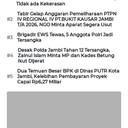
Tidak ada Kekerasan
LKKI
Tabir Gelap Anggaran Pemeliharaan PTPN
#2
IV REGIONAL IV PT.BUKIT KAUSAR JAMBI
T/A 2026, NGO Minta Aparat Segera Usut
KOPEKLIN
Brigadir EWS Tewas, 5 Anggota Polri Jadi
#3
Tersangka
PORTAL
KONSUMEN
Desak Polda Jambi Tahan 12 Tersangka,
#4
Zainul Islam Minta MP dan Kades Betung
Ikut Dijerat
FORWAMKI
Dua Temuan Besar BPK di Dinas PUTR Kota
#5
Jambi, Kelebihan Pembayaran Proyek
ALPERKLINAS
Capai Rp6,27 Miliar
FORJASIDA
TAMBANG
NEWS