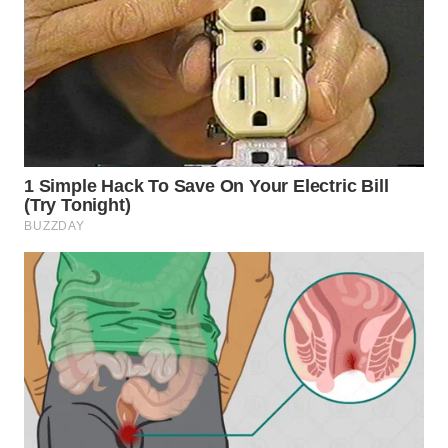
WN
BINJAI
WN
CIREBON
WN
INDRAMAYU
WN
KUNINGAN
WN
MAJALENGKA
WN
SUBANG
WN