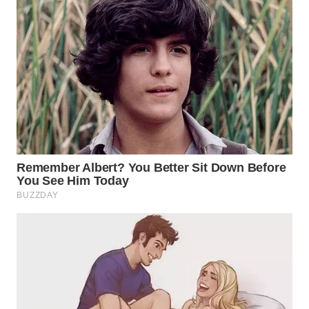
WN
LABUANBAJO
WN
BORNEO
Wahana
Media
Group
WAHANA
NEWS
WAHANA
TANI
WAHANA
ADVOKAT