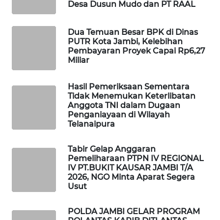
WAHANA
Desa Dusun Mudo dan PT RAAL
OTOMOTIF
Dua Temuan Besar BPK di Dinas
WAHANA
PUTR Kota Jambi, Kelebihan
HEALTH
Pembayaran Proyek Capai Rp6,27
Miliar
WAHANA
DESA
Hasil Pemeriksaan Sementara
Tidak Menemukan Keterlibatan
WISATA
Anggota TNI dalam Dugaan
Penganiayaan di Wilayah
LAPAK
Telanaipura
WAHANA
Tabir Gelap Anggaran
Wahana
Pemeliharaan PTPN IV REGIONAL
Network
IV PT.BUKIT KAUSAR JAMBI T/A
2026, NGO Minta Aparat Segera
Usut
KONSUMEN
LISTRIK
POLDA JAMBI GELAR PROGRAM