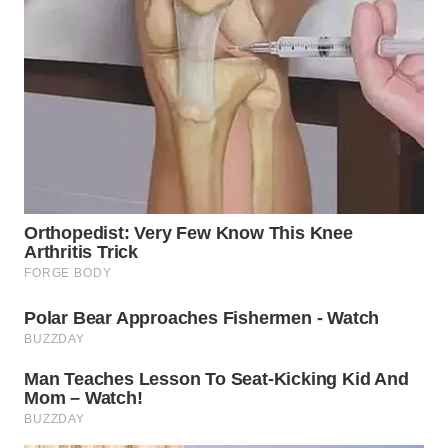
WN
KARAWANG
WN
BEKASI
WN
BOGOR
WN
DEPOK
WN
TAPANULI
UTARA
WN
SAMOSIR