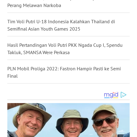
WN
Perang Melawan Narkoba
KALBAR
Tim Voli Putri U-18 Indonesia Kalahkan Thailand di
WN
Semifinal Asian Youth Games 2025
KALTENG
Hasil Pertandingan Voli Putri PKK Ngada Cup I, Spendu
WN
Takluk, SMANSA Were Perkasa
KALTARA
PLN Mobil Proliga 2022: Fastron Hampir Pasti ke Semi
WN
Final
KALSEL
WN
KALTIM
WN
SULSEL