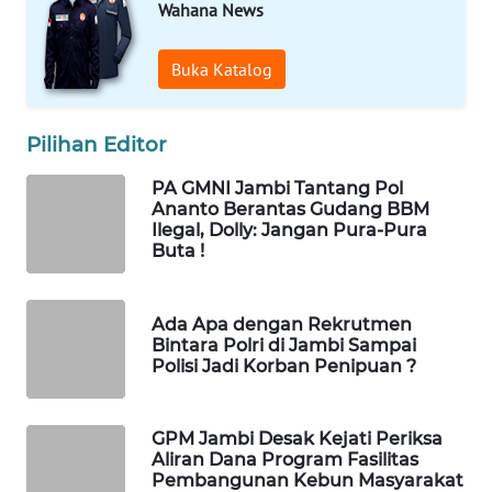
Wahana News
WAHANANEWS
CO ID
Buka Katalog
WAHANANEWS
NET
Pilihan Editor
WAHANA
PA GMNI Jambi Tantang Pol
SPORT
Ananto Berantas Gudang BBM
Ilegal, Dolly: Jangan Pura-Pura
Buta !
WAHANA
UMKM
Ada Apa dengan Rekrutmen
WAHANA
Bintara Polri di Jambi Sampai
SELEB
Polisi Jadi Korban Penipuan ?
WAHANA
GPM Jambi Desak Kejati Periksa
PERSONA
Aliran Dana Program Fasilitas
Pembangunan Kebun Masyarakat