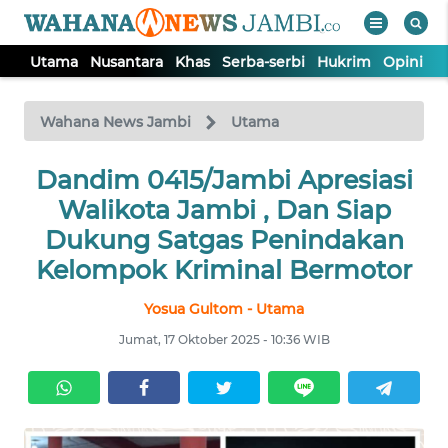
Utama
Nusantara
Khas
Serba-serbi
Hukrim
Opini
P
WAHANA
Tutup
TV
Wahana News Jambi
Utama
UTAMA
Dandim 0415/Jambi Apresiasi
Walikota Jambi , Dan Siap
NUSANTARA
Dukung Satgas Penindakan
Kelompok Kriminal Bermotor
KHAS
Yosua Gultom - Utama
Jumat, 17 Oktober 2025 - 10:36 WIB
SERBA-
SERBI
HUKRIM