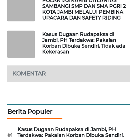
POLANTAS KARIB DITLANTAS
MASYARAKAT
SAMBANGI SMP DAN SMA PGRI 2
KOTA JAMBI MELALUI PEMBINA
KELISTRIKAN
UPACARA DAN SAFETY RIDING
WALINKI
Kasus Dugaan Rudapaksa di
ID
Jambi, PH Terdakwa: Pakaian
Korban Dibuka Sendiri, Tidak ada
MAWAKA
Kekerasan
ID
KOMENTAR
MARTABAT
NET
PLN
WATCH
Berita Populer
MKLI
Kasus Dugaan Rudapaksa di Jambi, PH
LPKKI
#1
Terdakwa: Pakaian Korban Dibuka Sendiri,