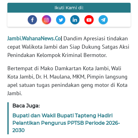
Ikuti Kami di:
PEDOMAN
MEDIA
SIBER
Jambi.WahanaNews.Co
|
Dandim Apresiasi tindakan
REDAKSI
cepat Walikota Jambi dan Siap Dukung Satgas Aksi
Penindakan Kelompok Kriminal Bermotor.
KARIR
Bertempat di Mako Damkartan Kota Jambi, Wali
DISCLAIMER
Kota Jambi, Dr. H. Maulana, MKM, Pimpin langsung
apel satuan tugas penindakan geng motor di Kota
Wahana
Jambi.
News
Regional
Baca Juga:
WN
Bupati dan Wakil Bupati Tapteng Hadiri
SUMUT
Pelantikan Pengurus PPTSB Periode 2026-
2030