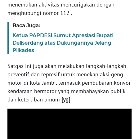
menemukan aktivitas mencurigakan dengan
PAPUA
BARAT
menghubungi nomor 112 .
Baca Juga:
WN
RIAU
Ketua PAPDESI Sumut Apresiasi Bupati
Deliserdang atas Dukungannya Jelang
Pilkades
WN
SERAMBI
Satgas ini juga akan melakukan langkah-langkah
preventif dan represif untuk menekan aksi geng
WN
JAMBI
motor di Kota Jambi, termasuk pembubaran konvoi
kendaraan bermotor yang membahayakan publik
WN
dan ketertiban umum
[yg]
SULTRA
WN
NTB