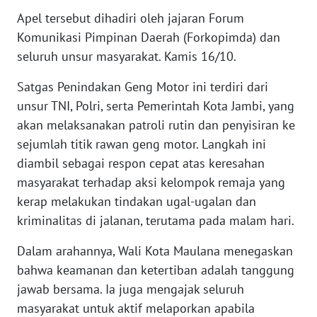
WN
JAKARTA
Apel tersebut dihadiri oleh jajaran Forum
Komunikasi Pimpinan Daerah (Forkopimda) dan
WN
seluruh unsur masyarakat. Kamis 16/10.
JABAR
Satgas Penindakan Geng Motor ini terdiri dari
unsur TNI, Polri, serta Pemerintah Kota Jambi, yang
WN
BANTEN
akan melaksanakan patroli rutin dan penyisiran ke
sejumlah titik rawan geng motor. Langkah ini
WN
diambil sebagai respon cepat atas keresahan
NTT
masyarakat terhadap aksi kelompok remaja yang
kerap melakukan tindakan ugal-ugalan dan
WN
kriminalitas di jalanan, terutama pada malam hari.
KEPRI
Dalam arahannya, Wali Kota Maulana menegaskan
WN
bahwa keamanan dan ketertiban adalah tanggung
PAPUA
jawab bersama. Ia juga mengajak seluruh
masyarakat untuk aktif melaporkan apabila
WN