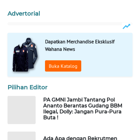
WAHANANEWS
CO ID
Advertorial
WAHANANEWS
NET
Dapatkan Merchandise Eksklusif
Wahana News
WAHANA
SPORT
Buka Katalog
WAHANA
UMKM
Pilihan Editor
WAHANA
PA GMNI Jambi Tantang Pol
SELEB
Ananto Berantas Gudang BBM
Ilegal, Dolly: Jangan Pura-Pura
Buta !
WAHANA
PERSONA
Ada Apa dengan Rekrutmen