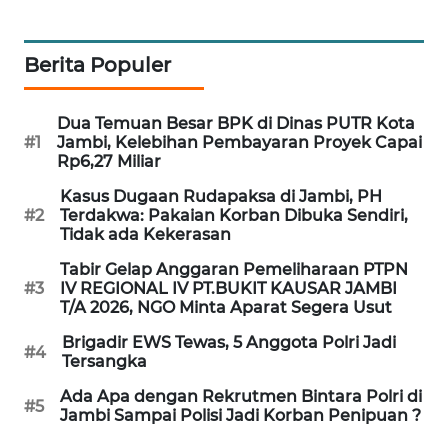
LKKI
Berita Populer
KOPEKLIN
Dua Temuan Besar BPK di Dinas PUTR Kota
#1
Jambi, Kelebihan Pembayaran Proyek Capai
PORTAL
Rp6,27 Miliar
KONSUMEN
Kasus Dugaan Rudapaksa di Jambi, PH
#2
Terdakwa: Pakaian Korban Dibuka Sendiri,
FORWAMKI
Tidak ada Kekerasan
Tabir Gelap Anggaran Pemeliharaan PTPN
ALPERKLINAS
#3
IV REGIONAL IV PT.BUKIT KAUSAR JAMBI
T/A 2026, NGO Minta Aparat Segera Usut
FORJASIDA
Brigadir EWS Tewas, 5 Anggota Polri Jadi
#4
Tersangka
TAMBANG
Ada Apa dengan Rekrutmen Bintara Polri di
#5
NEWS
Jambi Sampai Polisi Jadi Korban Penipuan ?