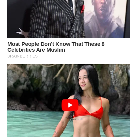
WN
LABUANBAJO
WN
BORNEO
Wahana
Media
Group
WAHANA
NEWS
WAHANA
TANI
WAHANA
ADVOKAT