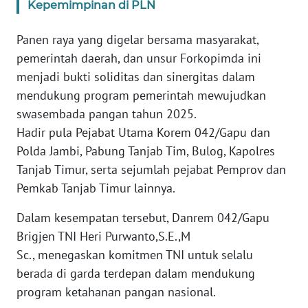
WN
Kepemimpinan di PLN
JAKARTA
Panen raya yang digelar bersama masyarakat,
WN
pemerintah daerah, dan unsur Forkopimda ini
JABAR
menjadi bukti soliditas dan sinergitas dalam
mendukung program pemerintah mewujudkan
WN
swasembada pangan tahun 2025.
BANTEN
Hadir pula Pejabat Utama Korem 042/Gapu dan
Polda Jambi, Pabung Tanjab Tim, Bulog, Kapolres
WN
NTT
Tanjab Timur, serta sejumlah pejabat Pemprov dan
Pemkab Tanjab Timur lainnya.
WN
Dalam kesempatan tersebut, Danrem 042/Gapu
KEPRI
Brigjen TNI Heri Purwanto,S.E.,M
Sc., menegaskan komitmen TNI untuk selalu
WN
PAPUA
berada di garda terdepan dalam mendukung
program ketahanan pangan nasional.
WN