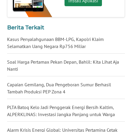
Install Aplikasi
WN
KALBAR
WN
Berita Terkait
KALTENG
Kasus Penyalahgunaan BBM-LPG, Kapolri Klaim
WN
Selamatkan Uang Negara Rp756 Miliar
KALTARA
Soal Harga Pertamax Pekan Depan, Bahlil: Kita Lihat Aja
WN
Nanti
KALSEL
Capaian Gemilang, Dua Pengeboran Sumur Berhasil
WN
Tambah Produksi PEP Zona 4
KALTIM
PLTA Batoq Kelo Jadi Penggerak Energi Bersih Kaltim,
WN
ALPERKLINAS: Investasi Jangka Panjang untuk Warga
SULSEL
Alarm Krisis Energi Global: Universitas Pertamina Cetak