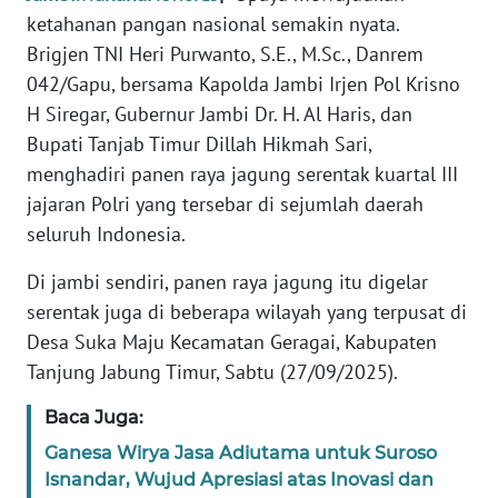
ketahanan pangan nasional semakin nyata.
PEDOMAN
Brigjen TNI Heri Purwanto, S.E., M.Sc., Danrem
MEDIA
042/Gapu, bersama Kapolda Jambi Irjen Pol Krisno
SIBER
H Siregar, Gubernur Jambi Dr. H. Al Haris, dan
REDAKSI
Bupati Tanjab Timur Dillah Hikmah Sari,
menghadiri panen raya jagung serentak kuartal III
KARIR
jajaran Polri yang tersebar di sejumlah daerah
seluruh Indonesia.
DISCLAIMER
Di jambi sendiri, panen raya jagung itu digelar
serentak juga di beberapa wilayah yang terpusat di
Wahana
News
Desa Suka Maju Kecamatan Geragai, Kabupaten
Regional
Tanjung Jabung Timur, Sabtu (27/09/2025).
WN
Baca Juga:
SUMUT
Ganesa Wirya Jasa Adiutama untuk Suroso
Isnandar, Wujud Apresiasi atas Inovasi dan