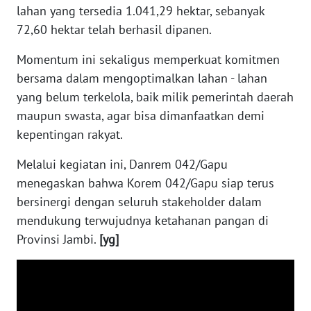
lahan yang tersedia 1.041,29 hektar, sebanyak
WN
SULTENG
72,60 hektar telah berhasil dipanen.
Momentum ini sekaligus memperkuat komitmen
WN
SULBAR
bersama dalam mengoptimalkan lahan - lahan
yang belum terkelola, baik milik pemerintah daerah
WN
maupun swasta, agar bisa dimanfaatkan demi
BABEL
kepentingan rakyat.
Melalui kegiatan ini, Danrem 042/Gapu
WN
SUMBAR
menegaskan bahwa Korem 042/Gapu siap terus
bersinergi dengan seluruh stakeholder dalam
WN
mendukung terwujudnya ketahanan pangan di
SUMSEL
Provinsi Jambi.
[yg]
WN
BENGKULU