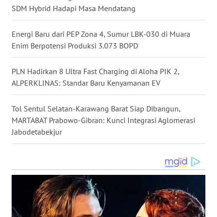
WN
SDM Hybrid Hadapi Masa Mendatang
GORONTALO
Energi Baru dari PEP Zona 4, Sumur LBK-030 di Muara
WN
Enim Berpotensi Produksi 3.073 BOPD
SULUT
PLN Hadirkan 8 Ultra Fast Charging di Aloha PIK 2,
WN
ALPERKLINAS: Standar Baru Kenyamanan EV
MALUKU
Tol Sentul Selatan-Karawang Barat Siap Dibangun,
WN
MALUT
MARTABAT Prabowo-Gibran: Kunci Integrasi Aglomerasi
Jabodetabekjur
WN
DAIRI
WN
DANAU
TOBA