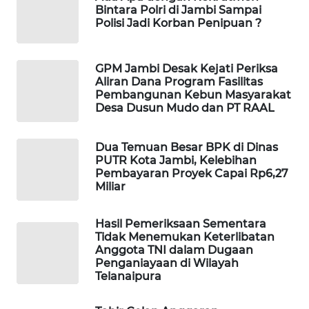
WAHANA
Bintara Polri di Jambi Sampai
OTOMOTIF
Polisi Jadi Korban Penipuan ?
WAHANA
GPM Jambi Desak Kejati Periksa
HEALTH
Aliran Dana Program Fasilitas
Pembangunan Kebun Masyarakat
WAHANA
Desa Dusun Mudo dan PT RAAL
DESA
WISATA
Dua Temuan Besar BPK di Dinas
PUTR Kota Jambi, Kelebihan
LAPAK
Pembayaran Proyek Capai Rp6,27
WAHANA
Miliar
Wahana
Hasil Pemeriksaan Sementara
Network
Tidak Menemukan Keterlibatan
Anggota TNI dalam Dugaan
Penganiayaan di Wilayah
KONSUMEN
Telanaipura
LISTRIK