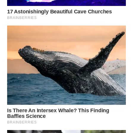
WN
BINJAI
WN
CIREBON
WN
INDRAMAYU
WN
KUNINGAN
WN
MAJALENGKA
WN
SUBANG
WN