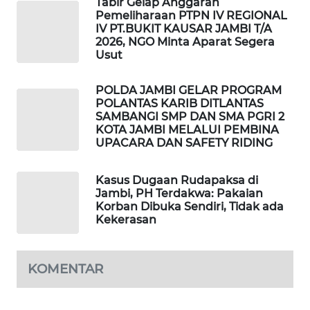
Tabir Gelap Anggaran
MASYARAKAT
Pemeliharaan PTPN IV REGIONAL
KELISTRIKAN
IV PT.BUKIT KAUSAR JAMBI T/A
2026, NGO Minta Aparat Segera
Usut
WALINKI
ID
POLDA JAMBI GELAR PROGRAM
POLANTAS KARIB DITLANTAS
MAWAKA
SAMBANGI SMP DAN SMA PGRI 2
KOTA JAMBI MELALUI PEMBINA
ID
UPACARA DAN SAFETY RIDING
MARTABAT
Kasus Dugaan Rudapaksa di
NET
Jambi, PH Terdakwa: Pakaian
Korban Dibuka Sendiri, Tidak ada
PLN
Kekerasan
WATCH
KOMENTAR
MKLI
LPKKI