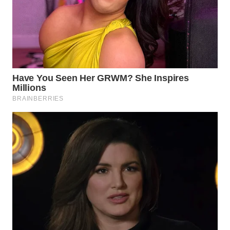
WN
KARAWANG
WN
BEKASI
WN
BOGOR
WN
DEPOK
WN
TAPANULI
UTARA
WN
SAMOSIR