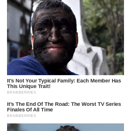
SUKABUMI
WN
PURWAKARTA
WN
PRIANGAN
TIMUR
WN
SEMARANG
WN
SOLO
WN
BOROBUDUR