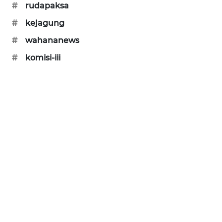
#
rudapaksa
NEWS
#
kejagung
KRT
#
wahananews
NEWS
#
komisi-iii
KARING
NEWS
JURNAL
MARITIM
HUMBANG
NEWS
GARONGGANG
NEWS
FISUELRI