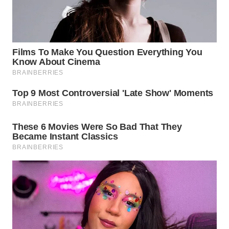
SIMALUNGUN
WN
LABUHANBATU
WN
TAPANULI
TENGAH
WN DELI
SERDANG
WN
TEBING
TINGGI
WN
PAKPAK