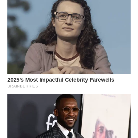
WN
MADURA
WN
SURABAYA
WN
NATUNA
WN
BINTAN
WN
MANDALIKA
WN
LIKUPANG