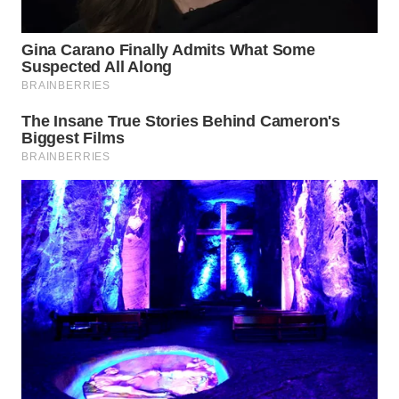
WN
PADANG
LAWAS
WN
SUMEDANG
WN
CIANJUR
WN
KEPULAUAN
SERIBU
WN
TANGERANG