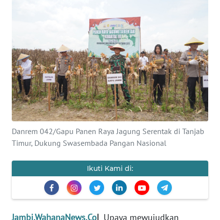
OPINI
PERISTIWA
Informasi
INDEKS
BERITA
KONTAK
Danrem 042/Gapu Panen Raya Jagung Serentak di Tanjab
KAMI
Timur, Dukung Swasembada Pangan Nasional
INFO
Ikuti Kami di:
IKLAN
TENTANG
KAMI
Jambi.WahanaNews.Co
|
Upaya mewujudkan