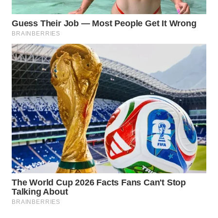
WAHANA
INFRASTRUKTUR
WAHANA
KONSUMEN
WAHANA
LISTRIK
WAHANA
TRAVEL
WAHANA
TV
WAHANANEWS
ID