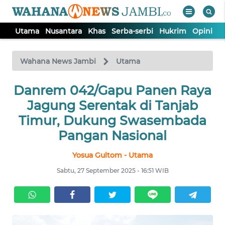
Utama
Nusantara
Khas
Serba-serbi
Hukrim
Opini
P
WAHANA
Tutup
TV
Wahana News Jambi
Utama
Danrem 042/Gapu Panen Raya
UTAMA
Jagung Serentak di Tanjab
NUSANTARA
Timur, Dukung Swasembada
Pangan Nasional
KHAS
Yosua Gultom - Utama
Sabtu, 27 September 2025 - 16:51 WIB
SERBA-
SERBI
HUKRIM