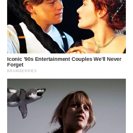
WN
NIAS
WN
LANGKAT
WN
TAPANULI
SELATAN
WN
TANJUNG
LESUNG
WN
KARO
WN