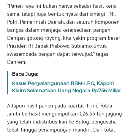
"Panen raya ini bukan hanya sekadar hasil kerja
PAPUA
BARAT
sama, tetapi juga bentuk nyata dari sinergi TNI,
Polri, Pemerintah Daerah, dan seluruh komponen
WN
bangsa dalam menjaga ketersediaan pangan.
RIAU
Dengan gotong royong, kita yakin program besar
Presiden RI Bapak Prabowo Subianto untuk
WN
swasembada pangan dapat terwujud,” tegas
SERAMBI
Danrem.
WN
Baca Juga:
JAMBI
Kasus Penyalahgunaan BBM-LPG, Kapolri
Klaim Selamatkan Uang Negara Rp756 Miliar
WN
SULTRA
Adapun hasil panen pada kuartal III ini, Polda
Jambi berhasil mengumpulkan 126,55 ton jagung
WN
yang telah didistribusikan ke Bulog, pengusaha
NTB
lokal, hingga penampungan mandiri. Dari total