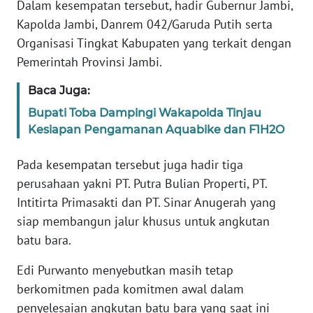
WN
Dalam kesempatan tersebut, hadir Gubernur Jambi,
JAKARTA
Kapolda Jambi, Danrem 042/Garuda Putih serta
Organisasi Tingkat Kabupaten yang terkait dengan
WN
Pemerintah Provinsi Jambi.
JABAR
Baca Juga:
WN
Bupati Toba Dampingi Wakapolda Tinjau
BANTEN
Kesiapan Pengamanan Aquabike dan F1H2O
WN
Pada kesempatan tersebut juga hadir tiga
NTT
perusahaan yakni PT. Putra Bulian Properti, PT.
Intitirta Primasakti dan PT. Sinar Anugerah yang
WN
siap membangun jalur khusus untuk angkutan
KEPRI
batu bara.
WN
Edi Purwanto menyebutkan masih tetap
PAPUA
berkomitmen pada komitmen awal dalam
penyelesaian angkutan batu bara yang saat ini
WN