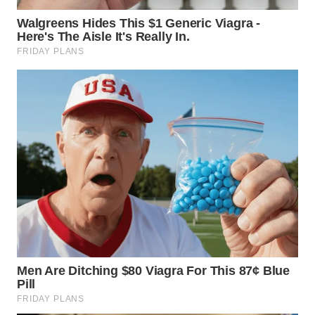
WN
GORONTALO
WN
SULUT
WN
MALUKU
WN
MALUT
WN
DAIRI
WN
DANAU
TOBA