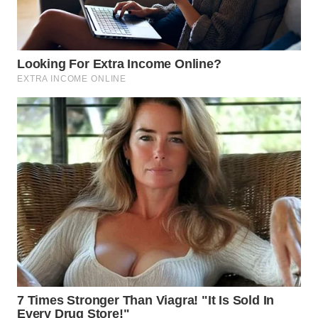
WN
KARAWANG
WN
BEKASI
WN
BOGOR
WN
DEPOK
WN
TAPANULI
UTARA
WN
SAMOSIR