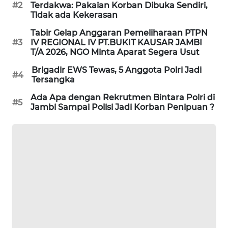
#2
Terdakwa: Pakaian Korban Dibuka Sendiri,
SITUNGIR
Tidak ada Kekerasan
NEWS
Tabir Gelap Anggaran Pemeliharaan PTPN
#3
IV REGIONAL IV PT.BUKIT KAUSAR JAMBI
SIDIKALANG
T/A 2026, NGO Minta Aparat Segera Usut
NEWS
Brigadir EWS Tewas, 5 Anggota Polri Jadi
#4
Tersangka
SIBARAGAS
NEWS
Ada Apa dengan Rekrutmen Bintara Polri di
#5
Jambi Sampai Polisi Jadi Korban Penipuan ?
METRO
SIANTAR
NEWS
METRO
MEDAN
NEWS
METRO
JAKARTA