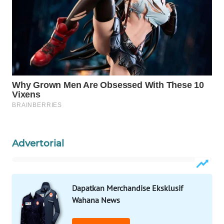
WAHANANEWS
CO ID
WAHANANEWS
NET
WAHANA
SPORT
WAHANA
UMKM
Advertorial
WAHANA
SELEB
Dapatkan Merchandise Eksklusif
WAHANA
Wahana News
PERSONA