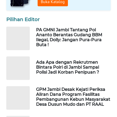
Buka Katalog
WAHANA
OTOMOTIF
Pilihan Editor
WAHANA
HEALTH
PA GMNI Jambi Tantang Pol
Ananto Berantas Gudang BBM
Ilegal, Dolly: Jangan Pura-Pura
WAHANA
Buta !
DESA
WISATA
Ada Apa dengan Rekrutmen
LAPAK
Bintara Polri di Jambi Sampai
WAHANA
Polisi Jadi Korban Penipuan ?
Wahana
Network
GPM Jambi Desak Kejati Periksa
Aliran Dana Program Fasilitas
Pembangunan Kebun Masyarakat
KONSUMEN
Desa Dusun Mudo dan PT RAAL
LISTRIK