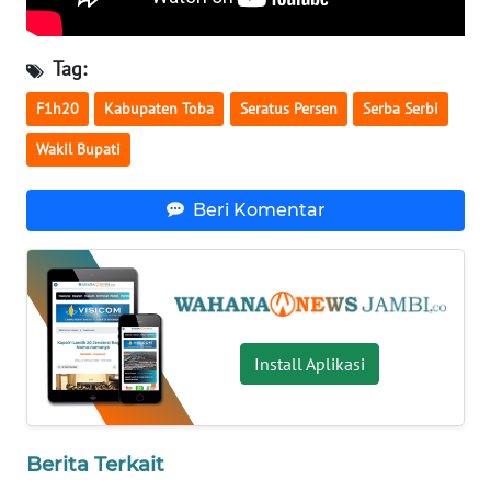
WN
SULTENG
Tag:
WN
F1h20
Kabupaten Toba
Seratus Persen
Serba Serbi
SULBAR
Wakil Bupati
WN
BABEL
Beri Komentar
WN
SUMBAR
WN
Install Aplikasi
SUMSEL
WN
BENGKULU
Berita Terkait