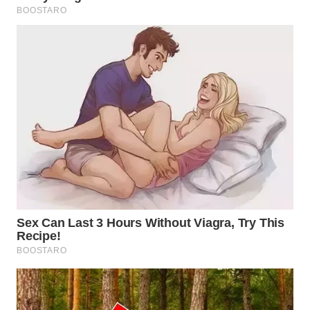
WN
PADANG
LAWAS
WN
SUMEDANG
WN
CIANJUR
WN
KEPULAUAN
SERIBU
WN
TANGERANG