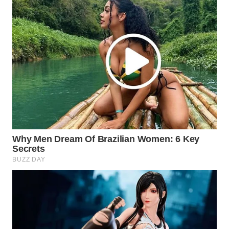
WAHANA
INFRASTRUKTUR
WAHANA
KONSUMEN
WAHANA
LISTRIK
WAHANA
TRAVEL
WAHANA
TV
WAHANANEWS
ID