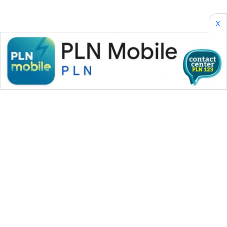
X
WAHANA MEDIA GROUP
|
|
|
WAHANA NEWS co
WAHANA TANI
WAHANA ADVOKAT