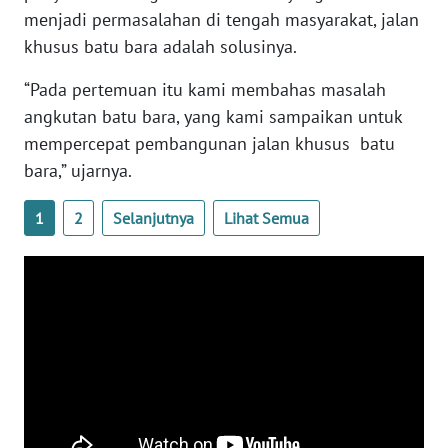
menjadi permasalahan di tengah masyarakat, jalan
PAPUA
BARAT
khusus batu bara adalah solusinya.
“Pada pertemuan itu kami membahas masalah
WN
RIAU
angkutan batu bara, yang kami sampaikan untuk
mempercepat pembangunan jalan khusus batu
WN
bara,” ujarnya.
SERAMBI
1
2
Selanjutnya
Lihat Semua
WN
JAMBI
WN
SULTRA
WN
NTB