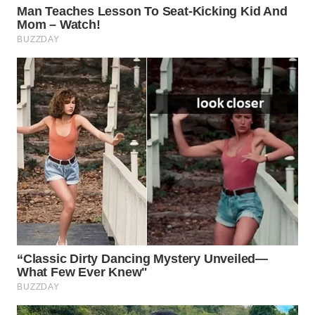
WN
LABUANBAJO
WN
BORNEO
Wahana
Media
Group
WAHANA
NEWS
WAHANA
TANI
WAHANA
ADVOKAT