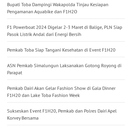
WN
Bupati Toba Dampingi Wakapolda Tinjau Kesiapan
LAMPUNG
Pengamanan Aquabike dan F1H2O
WN
F1 Powerboat 2024 Digelar 2-3 Maret di Balige, PLN Siap
JATENG
Pasok Listrik Andal dari Energi Bersih
WN
Pemkab Toba Siap Tangani Kesehatan di Event F1H20
NUSANTARA
ASN Pemkab Simalungun Laksanakan Gotong Royong di
WN
Parapat
JOGJA
Pemkab Dairi Akan Gelar Fashion Show di Gala Dinner
WN
F1H20 dan Lake Toba Fashion Week
JATIM
Sukseskan Event F1H20, Pemkab dan Polres Dairi Apel
WN
Korvey Bersama
BALI