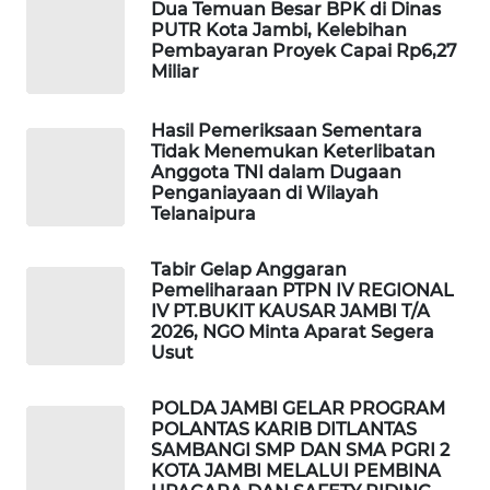
Dua Temuan Besar BPK di Dinas
MASYARAKAT
PUTR Kota Jambi, Kelebihan
KELISTRIKAN
Pembayaran Proyek Capai Rp6,27
Miliar
WALINKI
ID
Hasil Pemeriksaan Sementara
Tidak Menemukan Keterlibatan
Anggota TNI dalam Dugaan
MAWAKA
Penganiayaan di Wilayah
ID
Telanaipura
MARTABAT
Tabir Gelap Anggaran
NET
Pemeliharaan PTPN IV REGIONAL
IV PT.BUKIT KAUSAR JAMBI T/A
2026, NGO Minta Aparat Segera
PLN
Usut
WATCH
POLDA JAMBI GELAR PROGRAM
MKLI
POLANTAS KARIB DITLANTAS
SAMBANGI SMP DAN SMA PGRI 2
KOTA JAMBI MELALUI PEMBINA
LPKKI