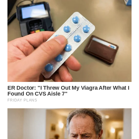
WN
NIAS
WN
LANGKAT
WN
TAPANULI
SELATAN
WN
TANJUNG
LESUNG
WN
KARO
WN