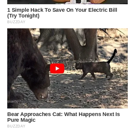
WN
MADURA
WN
SURABAYA
WN
NATUNA
WN
BINTAN
WN
MANDALIKA
WN
LIKUPANG