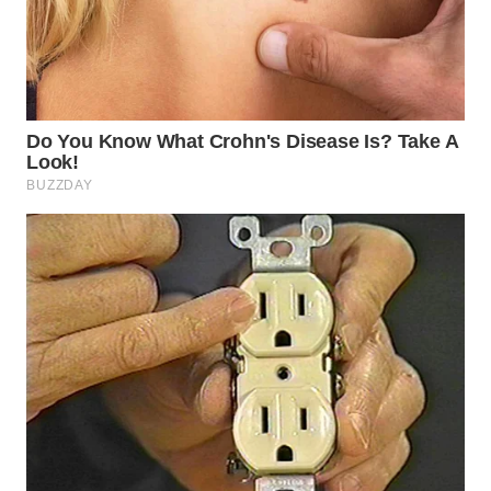
SUKABUMI
WN
PURWAKARTA
WN
PRIANGAN
TIMUR
WN
SEMARANG
WN
SOLO
WN
BOROBUDUR