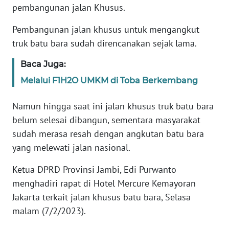
pembangunan jalan Khusus.
PEDOMAN
MEDIA
Pembangunan jalan khusus untuk mengangkut
SIBER
truk batu bara sudah direncanakan sejak lama.
Baca Juga:
REDAKSI
Melalui F1H2O UMKM di Toba Berkembang
KARIR
Namun hingga saat ini jalan khusus truk batu bara
belum selesai dibangun, sementara masyarakat
DISCLAIMER
sudah merasa resah dengan angkutan batu bara
Wahana
yang melewati jalan nasional.
News
Regional
Ketua DPRD Provinsi Jambi, Edi Purwanto
menghadiri rapat di Hotel Mercure Kemayoran
WN
Jakarta terkait jalan khusus batu bara, Selasa
SUMUT
malam (7/2/2023).