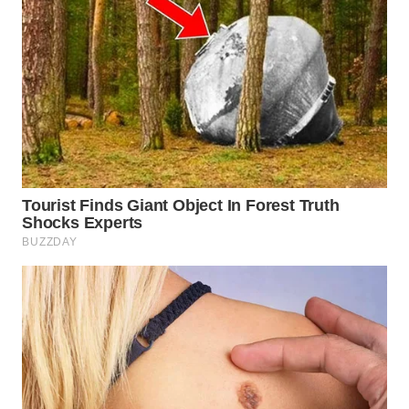
WN
BINJAI
WN
CIREBON
WN
INDRAMAYU
WN
KUNINGAN
WN
MAJALENGKA
WN
SUBANG
WN