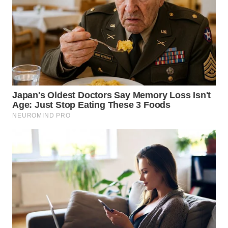
SIMALUNGUN
WN
LABUHANBATU
WN
TAPANULI
TENGAH
WN DELI
SERDANG
WN
TEBING
TINGGI
WN
PAKPAK