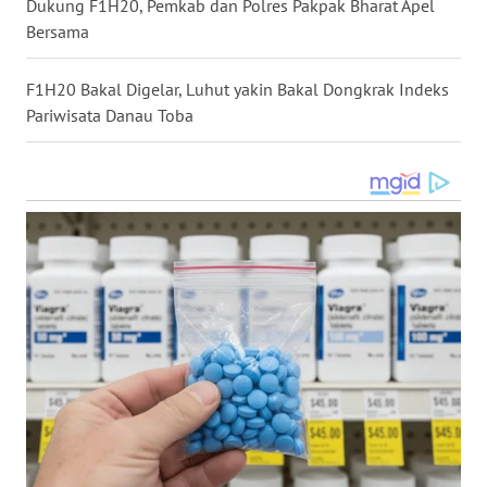
Dukung F1H20, Pemkab dan Polres Pakpak Bharat Apel
WN
KALBAR
Bersama
WN
F1H20 Bakal Digelar, Luhut yakin Bakal Dongkrak Indeks
KALTENG
Pariwisata Danau Toba
WN
KALTARA
WN
KALSEL
WN
KALTIM
WN
SULSEL