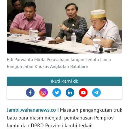
OPINI
PERISTIWA
Informasi
INDEKS
BERITA
Edi Purwanto Minta Perusahaan Jangan Terlalu Lama
Bangun Jalan Khusus Angkutan Batubara
KONTAK
KAMI
Ikuti Kami di:
INFO
IKLAN
Jambi.wahananews.co
|
Masalah pengangkutan truk
TENTANG
batu bara masih menjadi pembahasan Pemprov
KAMI
Jambi dan DPRD Provinsi Jambi terkait