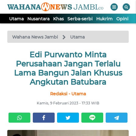
Utama
Nusantara
Khas
Serba-serbi
Hukrim
Opini
P
WAHANA
Tutup
TV
Wahana News Jambi
Utama
UTAMA
Edi Purwanto Minta
Perusahaan Jangan Terlalu
NUSANTARA
Lama Bangun Jalan Khusus
Angkutan Batubara
KHAS
Redaksi - Utama
Kamis, 9 Februari 2023 - 17:33 WIB
SERBA-
SERBI
HUKRIM