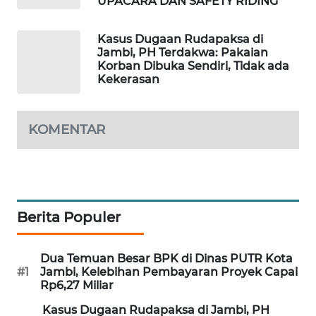
UPACARA DAN SAFETY RIDING
LKKI
Kasus Dugaan Rudapaksa di
Jambi, PH Terdakwa: Pakaian
Korban Dibuka Sendiri, Tidak ada
KOPEKLIN
Kekerasan
PORTAL
KONSUMEN
KOMENTAR
FORWAMKI
ALPERKLINAS
Berita Populer
FORJASIDA
Dua Temuan Besar BPK di Dinas PUTR Kota
#1
Jambi, Kelebihan Pembayaran Proyek Capai
TAMBANG
Rp6,27 Miliar
NEWS
Kasus Dugaan Rudapaksa di Jambi, PH