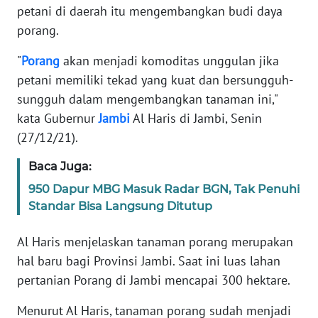
petani di daerah itu mengembangkan budi daya
PEDOMAN
porang.
MEDIA
SIBER
"
Porang
akan menjadi komoditas unggulan jika
petani memiliki tekad yang kuat dan bersungguh-
REDAKSI
sungguh dalam mengembangkan tanaman ini,"
kata Gubernur
Jambi
Al Haris di Jambi, Senin
KARIR
(27/12/21).
DISCLAIMER
Baca Juga:
950 Dapur MBG Masuk Radar BGN, Tak Penuhi
Wahana
Standar Bisa Langsung Ditutup
News
Regional
Al Haris menjelaskan tanaman porang merupakan
hal baru bagi Provinsi Jambi. Saat ini luas lahan
WN
pertanian Porang di Jambi mencapai 300 hektare.
SUMUT
Menurut Al Haris, tanaman porang sudah menjadi