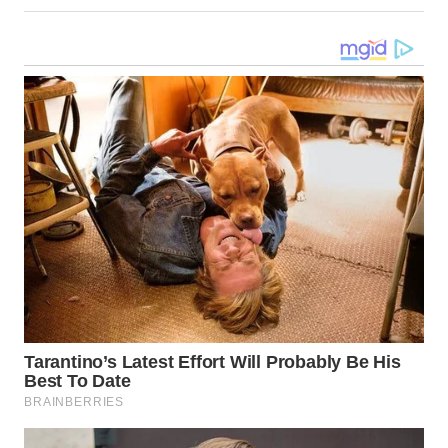
WN
GORONTALO
WN
SULUT
WN
MALUKU
WN
MALUT
WN
DAIRI
WN
DANAU
TOBA