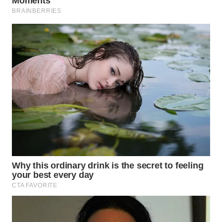
WAHANA
INFRASTRUKTUR
WAHANA
KONSUMEN
WAHANA
LISTRIK
WAHANA
TRAVEL
WAHANA
TV
WAHANANEWS
ID