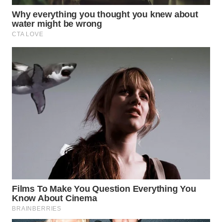
WN
MADURA
WN
SURABAYA
WN
NATUNA
WN
BINTAN
WN
MANDALIKA
WN
LIKUPANG