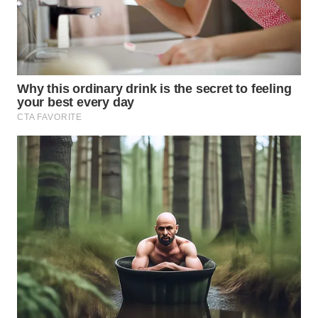
SUKABUMI
WN
PURWAKARTA
WN
PRIANGAN
TIMUR
WN
SEMARANG
WN
SOLO
WN
BOROBUDUR