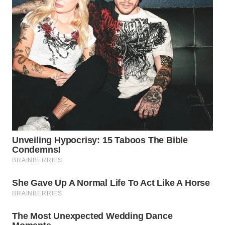
WN
LABUANBAJO
WN
BORNEO
Wahana
Media
Group
WAHANA
NEWS
WAHANA
TANI
WAHANA
ADVOKAT