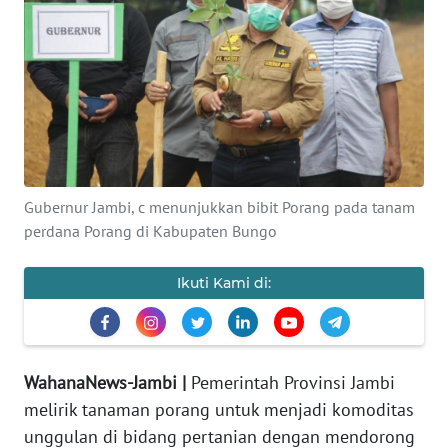
OPINI
PERISTIWA
Informasi
INDEKS
BERITA
Gubernur Jambi, c menunjukkan bibit Porang pada tanam
perdana Porang di Kabupaten Bungo
KONTAK
KAMI
Ikuti Kami di:
INFO
IKLAN
WahanaNews-Jambi |
Pemerintah Provinsi Jambi
TENTANG
melirik tanaman porang untuk menjadi komoditas
KAMI
unggulan di bidang pertanian dengan mendorong