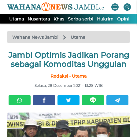
Utama
Nusantara
Khas
Serba-serbi
Hukrim
Opini
P
WAHANA
Tutup
TV
Wahana News Jambi
Utama
Jambi Optimis Jadikan Porang
UTAMA
sebagai Komoditas Unggulan
NUSANTARA
Redaksi - Utama
Selasa, 28 Desember 2021 - 13:28 WIB
KHAS
SERBA-
SERBI
HUKRIM