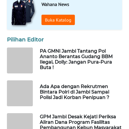
WAHANA
Wahana News
OTOMOTIF
Buka Katalog
WAHANA
HEALTH
Pilihan Editor
WAHANA
DESA
PA GMNI Jambi Tantang Pol
Ananto Berantas Gudang BBM
WISATA
Ilegal, Dolly: Jangan Pura-Pura
Buta !
LAPAK
WAHANA
Ada Apa dengan Rekrutmen
Bintara Polri di Jambi Sampai
Wahana
Polisi Jadi Korban Penipuan ?
Network
KONSUMEN
GPM Jambi Desak Kejati Periksa
LISTRIK
Aliran Dana Program Fasilitas
Pembangunan Kebun Masyarakat