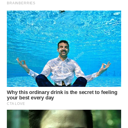
WN
PADANG
LAWAS
WN
SUMEDANG
WN
CIANJUR
WN
KEPULAUAN
SERIBU
WN
TANGERANG