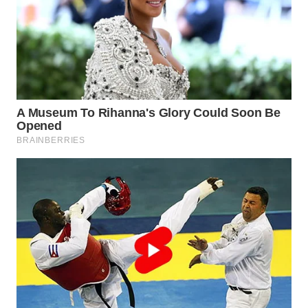
SIMALUNGUN
WN
LABUHANBATU
WN
TAPANULI
TENGAH
WN DELI
SERDANG
WN
TEBING
TINGGI
WN
PAKPAK