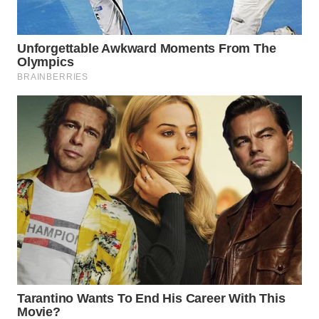
WN
KARAWANG
WN
BEKASI
WN
BOGOR
WN
DEPOK
WN
TAPANULI
UTARA
WN
SAMOSIR