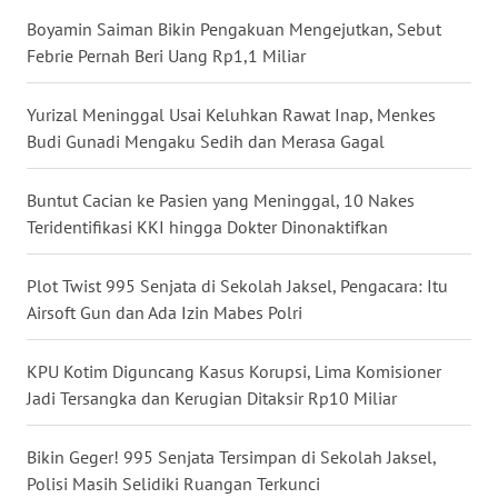
WN
Boyamin Saiman Bikin Pengakuan Mengejutkan, Sebut
KALBAR
Febrie Pernah Beri Uang Rp1,1 Miliar
WN
KALTENG
Yurizal Meninggal Usai Keluhkan Rawat Inap, Menkes
Budi Gunadi Mengaku Sedih dan Merasa Gagal
WN
KALTARA
Buntut Cacian ke Pasien yang Meninggal, 10 Nakes
Teridentifikasi KKI hingga Dokter Dinonaktifkan
WN
KALSEL
Plot Twist 995 Senjata di Sekolah Jaksel, Pengacara: Itu
Airsoft Gun dan Ada Izin Mabes Polri
WN
KALTIM
KPU Kotim Diguncang Kasus Korupsi, Lima Komisioner
Jadi Tersangka dan Kerugian Ditaksir Rp10 Miliar
WN
SULSEL
Bikin Geger! 995 Senjata Tersimpan di Sekolah Jaksel,
Polisi Masih Selidiki Ruangan Terkunci