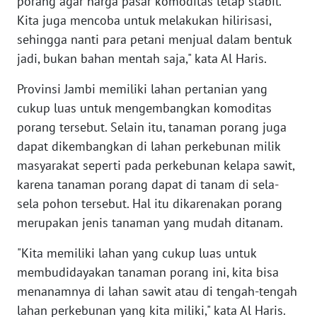
porang agar harga pasar komoditas tetap stabil.
PAPUA
Kita juga mencoba untuk melakukan hilirisasi,
BARAT
sehingga nanti para petani menjual dalam bentuk
jadi, bukan bahan mentah saja," kata Al Haris.
WN
RIAU
Provinsi Jambi memiliki lahan pertanian yang
cukup luas untuk mengembangkan komoditas
WN
porang tersebut. Selain itu, tanaman porang juga
SERAMBI
dapat dikembangkan di lahan perkebunan milik
masyarakat seperti pada perkebunan kelapa sawit,
WN
karena tanaman porang dapat di tanam di sela-
JAMBI
sela pohon tersebut. Hal itu dikarenakan porang
merupakan jenis tanaman yang mudah ditanam.
WN
SULTRA
"Kita memiliki lahan yang cukup luas untuk
membudidayakan tanaman porang ini, kita bisa
WN
NTB
menanamnya di lahan sawit atau di tengah-tengah
lahan perkebunan yang kita miliki," kata Al Haris.