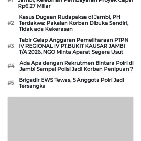
#1
Jambi, Kelebihan Pembayaran Proyek Capai
SITUNGIR
Rp6,27 Miliar
NEWS
Kasus Dugaan Rudapaksa di Jambi, PH
#2
Terdakwa: Pakaian Korban Dibuka Sendiri,
SIDIKALANG
Tidak ada Kekerasan
NEWS
Tabir Gelap Anggaran Pemeliharaan PTPN
#3
IV REGIONAL IV PT.BUKIT KAUSAR JAMBI
SIBARAGAS
T/A 2026, NGO Minta Aparat Segera Usut
NEWS
Ada Apa dengan Rekrutmen Bintara Polri di
#4
Jambi Sampai Polisi Jadi Korban Penipuan ?
METRO
Brigadir EWS Tewas, 5 Anggota Polri Jadi
SIANTAR
#5
Tersangka
NEWS
METRO
MEDAN
NEWS
METRO
JAKARTA