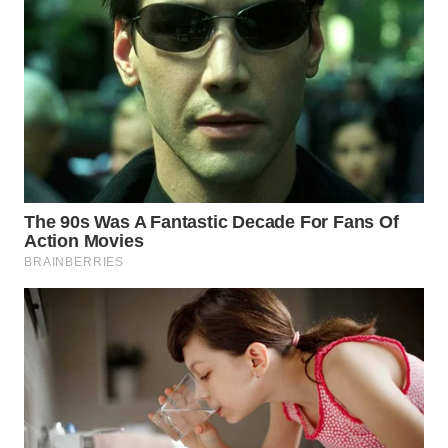
WN
BINJAI
WN
CIREBON
WN
INDRAMAYU
WN
KUNINGAN
WN
MAJALENGKA
WN
SUBANG
WN