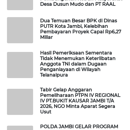
Desa Dusun Mudo dan PT RAAL
MASYARAKAT
KELISTRIKAN
Dua Temuan Besar BPK di Dinas
PUTR Kota Jambi, Kelebihan
WALINKI
Pembayaran Proyek Capai Rp6,27
ID
Miliar
MAWAKA
Hasil Pemeriksaan Sementara
ID
Tidak Menemukan Keterlibatan
Anggota TNI dalam Dugaan
Penganiayaan di Wilayah
MARTABAT
Telanaipura
NET
Tabir Gelap Anggaran
PLN
Pemeliharaan PTPN IV REGIONAL
WATCH
IV PT.BUKIT KAUSAR JAMBI T/A
2026, NGO Minta Aparat Segera
Usut
MKLI
POLDA JAMBI GELAR PROGRAM
LPKKI