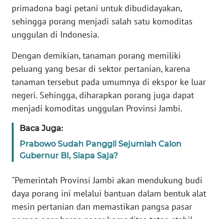
WN
primadona bagi petani untuk dibudidayakan,
JAKARTA
sehingga porang menjadi salah satu komoditas
unggulan di Indonesia.
WN
JABAR
Dengan demikian, tanaman porang memiliki
peluang yang besar di sektor pertanian, karena
WN
tanaman tersebut pada umumnya di ekspor ke luar
BANTEN
negeri. Sehingga, diharapkan porang juga dapat
menjadi komoditas unggulan Provinsi Jambi.
WN
NTT
Baca Juga:
Prabowo Sudah Panggil Sejumlah Calon
WN
KEPRI
Gubernur BI, Siapa Saja?
"Pemerintah Provinsi Jambi akan mendukung budi
WN
PAPUA
daya porang ini melalui bantuan dalam bentuk alat
mesin pertanian dan memastikan pangsa pasar
WN