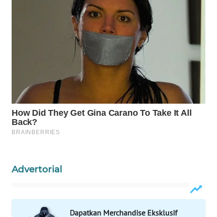
WAHANANEWS
CO ID
WAHANANEWS
NET
WAHANA
SPORT
WAHANA
UMKM
WAHANA
SELEB
Advertorial
WAHANA
PERSONA
Dapatkan Merchandise Eksklusif