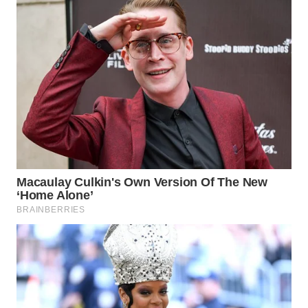
WN
NIAS
WN
LANGKAT
WN
TAPANULI
SELATAN
WN
TANJUNG
LESUNG
WN
KARO
WN