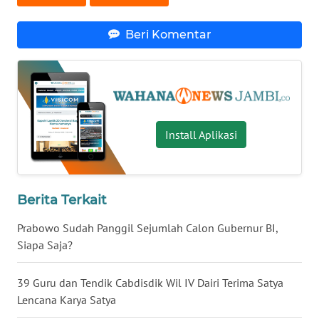
WN
LAMPUNG
Beri Komentar
WN
JATENG
WN
NUSANTARA
Install Aplikasi
WN
JOGJA
Berita Terkait
WN
Prabowo Sudah Panggil Sejumlah Calon Gubernur BI,
JATIM
Siapa Saja?
WN
39 Guru dan Tendik Cabdisdik Wil IV Dairi Terima Satya
BALI
Lencana Karya Satya