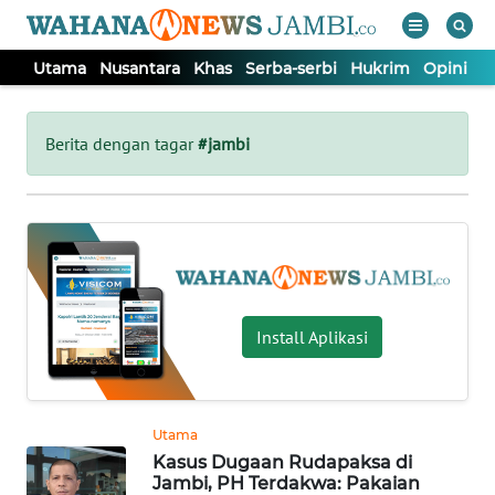
Utama
Nusantara
Khas
Serba-serbi
Hukrim
Opini
P
WAHANA
Tutup
TV
Berita dengan tagar
#jambi
UTAMA
NUSANTARA
KHAS
Install Aplikasi
SERBA-
SERBI
Utama
Kasus Dugaan Rudapaksa di
HUKRIM
Jambi, PH Terdakwa: Pakaian