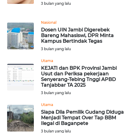
3 bulan yang lalu
PEDOMAN
MEDIA
SIBER
Nasional
Dosen UIN Jambi Digerebek
Bareng Mahasiswi, DPR Minta
REDAKSI
Kampus Bertindak Tegas
3 bulan yang lalu
KARIR
Utama
KEJATI dan BPK Provinsi Jambi
DISCLAIMER
Usut dan Periksa pekerjaan
Senyerang-Tebing Tnggi APBD
Wahana
Tanjabbar TA 2025
News
3 bulan yang lalu
Regional
Utama
WN
Siapa Dila Pemilik Gudang Diduga
Menjadi Tempat Over Tap BBM
SUMUT
Ilegal di Baganpete
3 bulan yang lalu