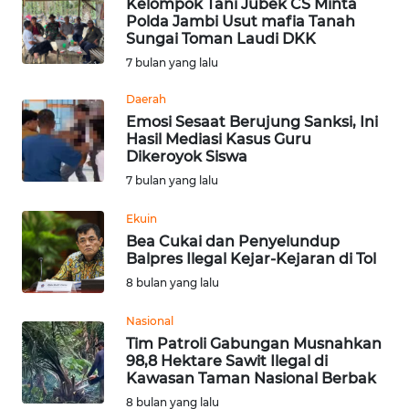
Kelompok Tani Jubek CS Minta
WN
Polda Jambi Usut mafia Tanah
LAMPUNG
Sungai Toman Laudi DKK
7 bulan yang lalu
WN
JATENG
Daerah
Emosi Sesaat Berujung Sanksi, Ini
Hasil Mediasi Kasus Guru
WN
Dikeroyok Siswa
NUSANTARA
7 bulan yang lalu
WN
Ekuin
JOGJA
Bea Cukai dan Penyelundup
Balpres Ilegal Kejar-Kejaran di Tol
WN
8 bulan yang lalu
JATIM
Nasional
Tim Patroli Gabungan Musnahkan
WN
98,8 Hektare Sawit Ilegal di
BALI
Kawasan Taman Nasional Berbak
8 bulan yang lalu