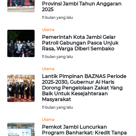
Provinsi Jambi Tahun Anggaran
WN
2025
KARAWANG
11 bulan yang lalu
WN
Utama
BEKASI
Pemerintah Kota Jambi Gelar
Patroli Gabungan Pasca Unjuk
Rasa, Warga Diberi Sembako
WN
11 bulan yang lalu
BOGOR
Utama
WN
Lantik Pimpinan BAZNAS Periode
DEPOK
2025-2030, Gubernur Al Haris
Dorong Pengelolaan Zakat Yang
Baik Untuk Kesejahteraan
WN
Masyarakat
TAPANULI
11 bulan yang lalu
UTARA
Utama
WN
Pemkot Jambi Luncurkan
SAMOSIR
Program Banharkat: Kredit Tanpa