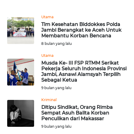
WN
KALBAR
Utama
WN
Tim Kesehatan Biddokkes Polda
Jambi Berangkat ke Aceh Untuk
KALTENG
Membantu Korban Bencana
8 bulan yang lalu
WN
KALTARA
Utama
Musda Ke- III FSP RTMM Serikat
WN
Pekerja Seluruh Indonesia Provinsi
Jambi, Asnawi Alamsyah Terpilih
KALSEL
Sebagai Ketua
9 bulan yang lalu
WN
KALTIM
Kriminal
Ditipu Sindikat, Orang Rimba
WN
Sempat Asuh Balita Korban
Penculikan dari Makassar
SULSEL
9 bulan yang lalu