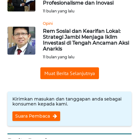
WN
Profesionalisme dan Inovasi
BINJAI
11 bulan yang lalu
WN
Opini
CIREBON
Rem Sosial dan Kearifan Lokal:
Strategi Jambi Menjaga Iklim
Investasi di Tengah Ancaman Aksi
WN
Anarkis
INDRAMAYU
11 bulan yang lalu
WN
Muat Berita Selanjutnya
KUNINGAN
WN
Kirimkan masukan dan tanggapan anda sebagai
MAJALENGKA
konsumen kepada kami.
WN
Suara Pembaca
SUBANG
WN