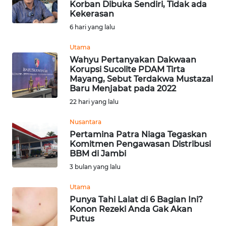
Korban Dibuka Sendiri, Tidak ada
Kekerasan
OPINI
6 hari yang lalu
PERISTIWA
Utama
Wahyu Pertanyakan Dakwaan
Korupsi Sucolite PDAM Tirta
Informasi
Mayang, Sebut Terdakwa Mustazal
Baru Menjabat pada 2022
INDEKS
22 hari yang lalu
BERITA
Nusantara
KONTAK
Pertamina Patra Niaga Tegaskan
KAMI
Komitmen Pengawasan Distribusi
BBM di Jambi
3 bulan yang lalu
INFO
IKLAN
Utama
Punya Tahi Lalat di 6 Bagian Ini?
TENTANG
Konon Rezeki Anda Gak Akan
KAMI
Putus