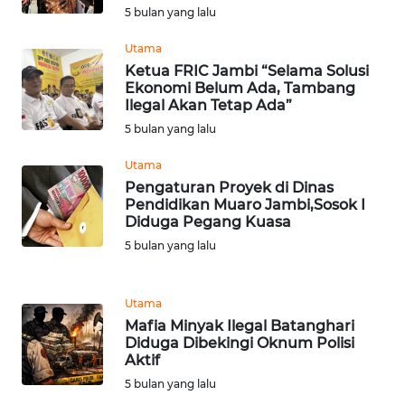
5 bulan yang lalu
PAPUA
BARAT
Utama
Ketua FRIC Jambi “Selama Solusi
WN
Ekonomi Belum Ada, Tambang
RIAU
Ilegal Akan Tetap Ada”
5 bulan yang lalu
WN
Utama
SERAMBI
Pengaturan Proyek di Dinas
Pendidikan Muaro Jambi,Sosok I
WN
Diduga Pegang Kuasa
JAMBI
5 bulan yang lalu
WN
SULTRA
Utama
Mafia Minyak Ilegal Batanghari
Diduga Dibekingi Oknum Polisi
WN
Aktif
NTB
5 bulan yang lalu