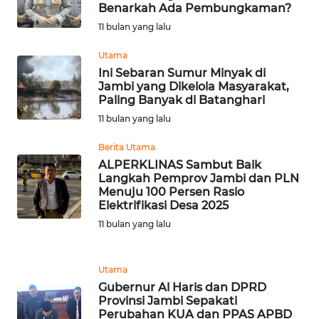
SIMALUNGUN
Benarkah Ada Pembungkaman?
11 bulan yang lalu
WN
LABUHANBATU
Utama
Ini Sebaran Sumur Minyak di
Jambi yang Dikelola Masyarakat,
WN
Paling Banyak di Batanghari
TAPANULI
11 bulan yang lalu
TENGAH
Berita Utama
WN DELI
ALPERKLINAS Sambut Baik
SERDANG
Langkah Pemprov Jambi dan PLN
Menuju 100 Persen Rasio
Elektrifikasi Desa 2025
WN
11 bulan yang lalu
TEBING
TINGGI
Utama
WN
Gubernur Al Haris dan DPRD
PAKPAK
Provinsi Jambi Sepakati
Perubahan KUA dan PPAS APBD