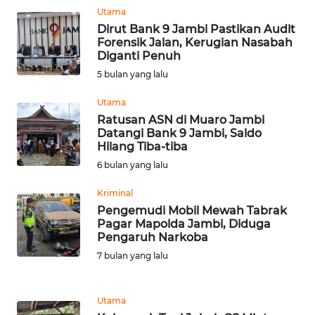
WN
Utama
SULTENG
Dirut Bank 9 Jambi Pastikan Audit
Forensik Jalan, Kerugian Nasabah
Diganti Penuh
WN
5 bulan yang lalu
SULBAR
Utama
WN
Ratusan ASN di Muaro Jambi
BABEL
Datangi Bank 9 Jambi, Saldo
Hilang Tiba-tiba
6 bulan yang lalu
WN
SUMBAR
Kriminal
Pengemudi Mobil Mewah Tabrak
WN
Pagar Mapolda Jambi, Diduga
SUMSEL
Pengaruh Narkoba
7 bulan yang lalu
WN
BENGKULU
Utama