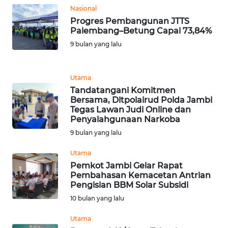
WN
Nasional
GORONTALO
Progres Pembangunan JTTS
Palembang–Betung Capai 73,84%
WN
9 bulan yang lalu
SULUT
WN
Utama
MALUKU
Tandatangani Komitmen
Bersama, Ditpolairud Polda Jambi
Tegas Lawan Judi Online dan
WN
Penyalahgunaan Narkoba
MALUT
9 bulan yang lalu
WN
Utama
DAIRI
Pemkot Jambi Gelar Rapat
Pembahasan Kemacetan Antrian
Pengisian BBM Solar Subsidi
WN
10 bulan yang lalu
DANAU
TOBA
Utama