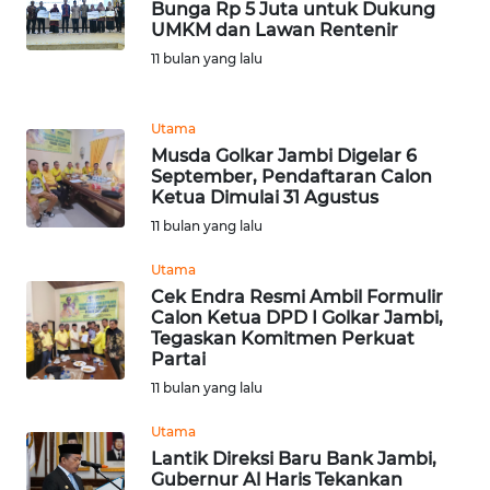
Bunga Rp 5 Juta untuk Dukung
UMKM dan Lawan Rentenir
WN
11 bulan yang lalu
PADANG
LAWAS
Utama
WN
Musda Golkar Jambi Digelar 6
SUMEDANG
September, Pendaftaran Calon
Ketua Dimulai 31 Agustus
WN
11 bulan yang lalu
CIANJUR
Utama
Cek Endra Resmi Ambil Formulir
WN
Calon Ketua DPD I Golkar Jambi,
KEPULAUAN
Tegaskan Komitmen Perkuat
SERIBU
Partai
11 bulan yang lalu
WN
Utama
TANGERANG
Lantik Direksi Baru Bank Jambi,
Gubernur Al Haris Tekankan