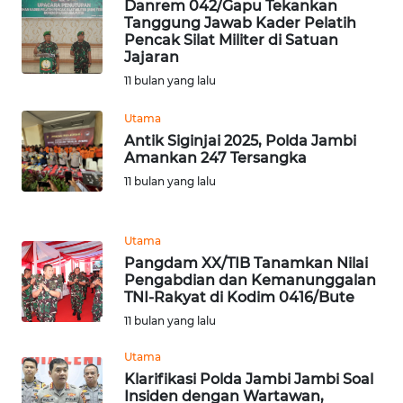
Danrem 042/Gapu Tekankan
WN
Tanggung Jawab Kader Pelatih
NIAS
Pencak Silat Militer di Satuan
Jajaran
11 bulan yang lalu
WN
LANGKAT
Utama
Antik Siginjai 2025, Polda Jambi
WN
Amankan 247 Tersangka
TAPANULI
11 bulan yang lalu
SELATAN
WN
Utama
TANJUNG
Pangdam XX/TIB Tanamkan Nilai
LESUNG
Pengabdian dan Kemanunggalan
TNI-Rakyat di Kodim 0416/Bute
WN
11 bulan yang lalu
KARO
Utama
Klarifikasi Polda Jambi Jambi Soal
WN
Insiden dengan Wartawan,