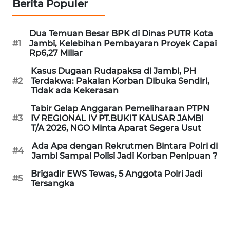
Berita Populer
SUKABUMI
Dua Temuan Besar BPK di Dinas PUTR Kota
WN
#1
Jambi, Kelebihan Pembayaran Proyek Capai
PURWAKARTA
Rp6,27 Miliar
Kasus Dugaan Rudapaksa di Jambi, PH
WN
#2
Terdakwa: Pakaian Korban Dibuka Sendiri,
PRIANGAN
Tidak ada Kekerasan
TIMUR
Tabir Gelap Anggaran Pemeliharaan PTPN
#3
IV REGIONAL IV PT.BUKIT KAUSAR JAMBI
WN
T/A 2026, NGO Minta Aparat Segera Usut
SEMARANG
Ada Apa dengan Rekrutmen Bintara Polri di
#4
Jambi Sampai Polisi Jadi Korban Penipuan ?
WN
SOLO
Brigadir EWS Tewas, 5 Anggota Polri Jadi
#5
Tersangka
WN
BOROBUDUR