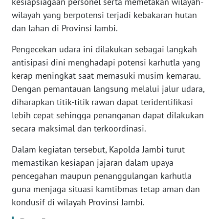
kesiapsiagaan personel serta memetakan wilayah-
WN
JAKARTA
wilayah yang berpotensi terjadi kebakaran hutan
dan lahan di Provinsi Jambi.
WN
JABAR
Pengecekan udara ini dilakukan sebagai langkah
antisipasi dini menghadapi potensi karhutla yang
WN
kerap meningkat saat memasuki musim kemarau.
BANTEN
Dengan pemantauan langsung melalui jalur udara,
diharapkan titik-titik rawan dapat teridentifikasi
WN
lebih cepat sehingga penanganan dapat dilakukan
NTT
secara maksimal dan terkoordinasi.
WN
Dalam kegiatan tersebut, Kapolda Jambi turut
KEPRI
memastikan kesiapan jajaran dalam upaya
pencegahan maupun penanggulangan karhutla
WN
guna menjaga situasi kamtibmas tetap aman dan
PAPUA
kondusif di wilayah Provinsi Jambi.
WN