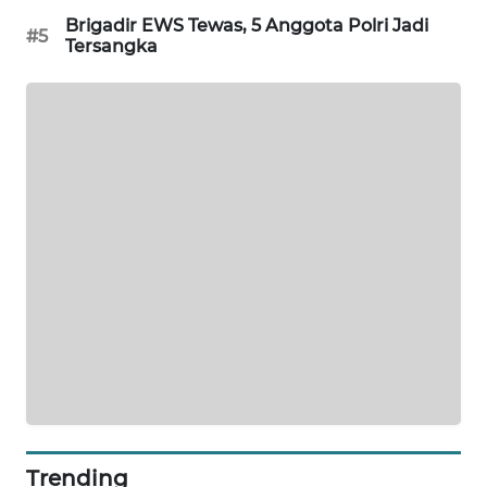
Brigadir EWS Tewas, 5 Anggota Polri Jadi
#5
Tersangka
LKKI
KOPEKLIN
PORTAL
KONSUMEN
FORWAMKI
ALPERKLINAS
FORJASIDA
TAMBANG
NEWS
Trending