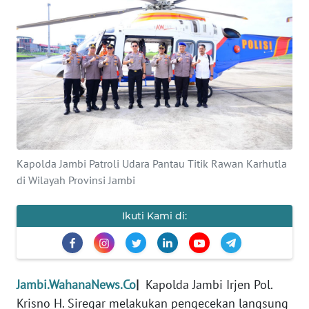
OPINI
PERISTIWA
Informasi
INDEKS
BERITA
Kapolda Jambi Patroli Udara Pantau Titik Rawan Karhutla
KONTAK
di Wilayah Provinsi Jambi
KAMI
Ikuti Kami di:
INFO
IKLAN
TENTANG
Jambi.WahanaNews.Co
|
Kapolda Jambi Irjen Pol.
KAMI
Krisno H. Siregar melakukan pengecekan langsung