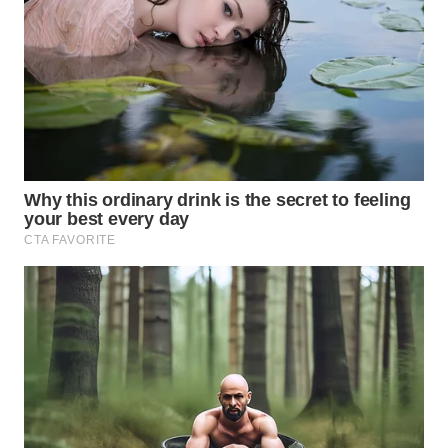
WN
MADURA
WN
SURABAYA
WN
NATUNA
WN
BINTAN
WN
MANDALIKA
WN
LIKUPANG