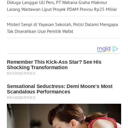
WN
Diduga Langgar UU Pers, PT Wahana Graha Makmur
GORONTALO
Larang Wartawan Liput Proyek PDAM Provsu Rp25 Miliar
WN
Misteri Senpi di Yayasan Sekolah, Polisi Dalami Mengapa
SULUT
Tak Diserahkan Usai Pemilik Wafat
WN
MALUKU
WN
MALUT
WN
DAIRI
WN
DANAU
TOBA