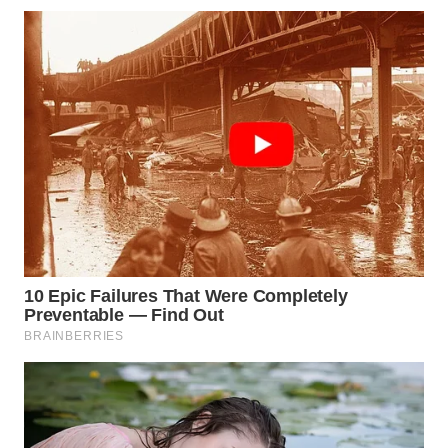
SUKABUMI
WN
PURWAKARTA
WN
PRIANGAN
TIMUR
WN
SEMARANG
WN
SOLO
WN
BOROBUDUR