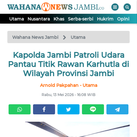
Utama
Nusantara
Khas
Serba-serbi
Hukrim
Opini
P
WAHANA
Tutup
TV
Wahana News Jambi
Utama
UTAMA
Kapolda Jambi Patroli Udara
Pantau Titik Rawan Karhutla di
NUSANTARA
Wilayah Provinsi Jambi
Arnold Pakpahan - Utama
KHAS
Rabu, 13 Mei 2026 - 16:08 WIB
SERBA-
SERBI
HUKRIM