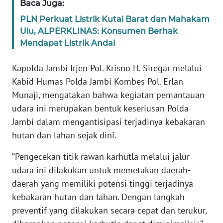
Baca Juga:
PAPUA
PLN Perkuat Listrik Kutai Barat dan Mahakam
BARAT
Ulu, ALPERKLINAS: Konsumen Berhak
Mendapat Listrik Andal
WN
RIAU
Kapolda Jambi Irjen Pol. Krisno H. Siregar melalui
Kabid Humas Polda Jambi Kombes Pol. Erlan
WN
SERAMBI
Munaji, mengatakan bahwa kegiatan pemantauan
udara ini merupakan bentuk keseriusan Polda
WN
Jambi dalam mengantisipasi terjadinya kebakaran
JAMBI
hutan dan lahan sejak dini.
“Pengecekan titik rawan karhutla melalui jalur
WN
SULTRA
udara ini dilakukan untuk memetakan daerah-
daerah yang memiliki potensi tinggi terjadinya
WN
kebakaran hutan dan lahan. Dengan langkah
NTB
preventif yang dilakukan secara cepat dan terukur,