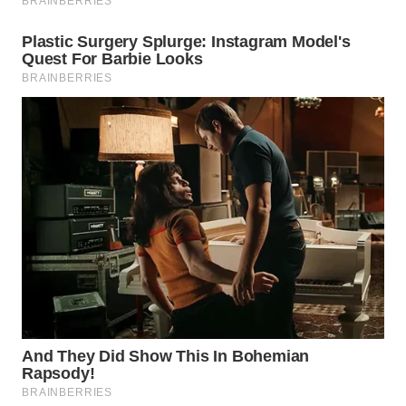
WN
BINJAI
WN
CIREBON
WN
INDRAMAYU
WN
KUNINGAN
WN
MAJALENGKA
WN
SUBANG
WN