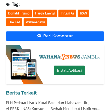
WN
Tag:
LAMPUNG
Donald Trump
Harga Energi
Inflasi As
IRAN
WN
The Fed
Wahananews
JATENG
Beri Komentar
WN
NUSANTARA
WN
JOGJA
Install Aplikasi
WN
JATIM
Berita Terkait
WN
BALI
PLN Perkuat Listrik Kutai Barat dan Mahakam Ulu,
ALPERKLINAS: Konsumen Berhak Mendapat Listrik Andal