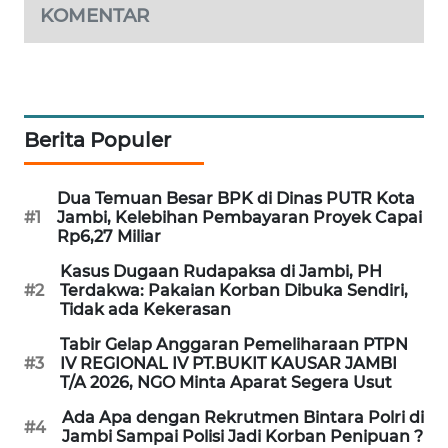
KOMENTAR
MASYARAKAT
KELISTRIKAN
WALINKI
ID
Berita Populer
MAWAKA
ID
Dua Temuan Besar BPK di Dinas PUTR Kota
#1
Jambi, Kelebihan Pembayaran Proyek Capai
Rp6,27 Miliar
MARTABAT
NET
Kasus Dugaan Rudapaksa di Jambi, PH
#2
Terdakwa: Pakaian Korban Dibuka Sendiri,
Tidak ada Kekerasan
PLN
WATCH
Tabir Gelap Anggaran Pemeliharaan PTPN
#3
IV REGIONAL IV PT.BUKIT KAUSAR JAMBI
T/A 2026, NGO Minta Aparat Segera Usut
MKLI
Ada Apa dengan Rekrutmen Bintara Polri di
#4
Jambi Sampai Polisi Jadi Korban Penipuan ?
LPKKI