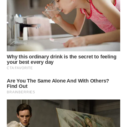
WN
NIAS
WN
LANGKAT
WN
TAPANULI
SELATAN
WN
TANJUNG
LESUNG
WN
KARO
WN