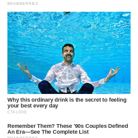
WN
PADANG
LAWAS
WN
SUMEDANG
WN
CIANJUR
WN
KEPULAUAN
SERIBU
WN
TANGERANG