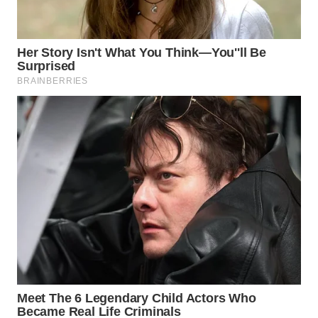
WN
KARAWANG
WN
BEKASI
WN
BOGOR
WN
DEPOK
WN
TAPANULI
UTARA
WN
SAMOSIR