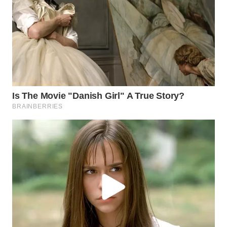
SIMALUNGUN
WN
LABUHANBATU
WN
TAPANULI
TENGAH
WN DELI
SERDANG
WN
TEBING
TINGGI
WN
PAKPAK