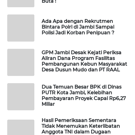
Buta !
WAHANANEWS
CO ID
Ada Apa dengan Rekrutmen
WAHANANEWS
Bintara Polri di Jambi Sampai
NET
Polisi Jadi Korban Penipuan ?
WAHANA
GPM Jambi Desak Kejati Periksa
SPORT
Aliran Dana Program Fasilitas
Pembangunan Kebun Masyarakat
Desa Dusun Mudo dan PT RAAL
WAHANA
UMKM
Dua Temuan Besar BPK di Dinas
WAHANA
PUTR Kota Jambi, Kelebihan
Pembayaran Proyek Capai Rp6,27
SELEB
Miliar
WAHANA
Hasil Pemeriksaan Sementara
PERSONA
Tidak Menemukan Keterlibatan
Anggota TNI dalam Dugaan