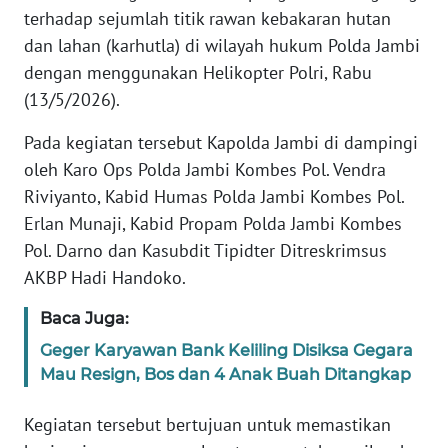
terhadap sejumlah titik rawan kebakaran hutan
PEDOMAN
dan lahan (karhutla) di wilayah hukum Polda Jambi
MEDIA
dengan menggunakan Helikopter Polri, Rabu
SIBER
(13/5/2026).
REDAKSI
Pada kegiatan tersebut Kapolda Jambi di dampingi
oleh Karo Ops Polda Jambi Kombes Pol. Vendra
KARIR
Riviyanto, Kabid Humas Polda Jambi Kombes Pol.
Erlan Munaji, Kabid Propam Polda Jambi Kombes
DISCLAIMER
Pol. Darno dan Kasubdit Tipidter Ditreskrimsus
AKBP Hadi Handoko.
Wahana
News
Baca Juga:
Regional
Geger Karyawan Bank Keliling Disiksa Gegara
Mau Resign, Bos dan 4 Anak Buah Ditangkap
WN
SUMUT
Kegiatan tersebut bertujuan untuk memastikan