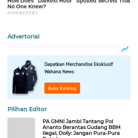
WAHANA
INFRASTRUKTUR
WAHANA
KONSUMEN
Advertorial
WAHANA
LISTRIK
Dapatkan Merchandise Eksklusif
Wahana News
WAHANA
TRAVEL
Buka Katalog
WAHANA
TV
Pilihan Editor
WAHANANEWS
PA GMNI Jambi Tantang Pol
ID
Ananto Berantas Gudang BBM
Ilegal, Dolly: Jangan Pura-Pura