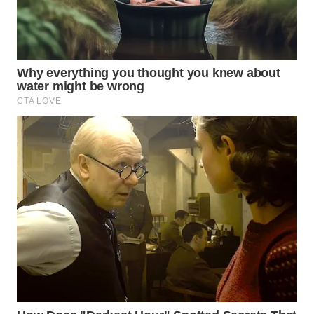
WN
LABUANBAJO
WN
BORNEO
Wahana
Media
Group
WAHANA
NEWS
WAHANA
TANI
WAHANA
ADVOKAT