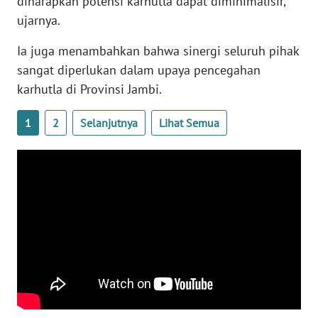
diharapkan potensi karhutla dapat diminimalisir,”
WN
ujarnya.
SULTENG
Ia juga menambahkan bahwa sinergi seluruh pihak
WN
sangat diperlukan dalam upaya pencegahan
SULBAR
karhutla di Provinsi Jambi.
WN
1
2
Selanjutnya
Lihat Semua
BABEL
WN
SUMBAR
WN
SUMSEL
WN
BENGKULU