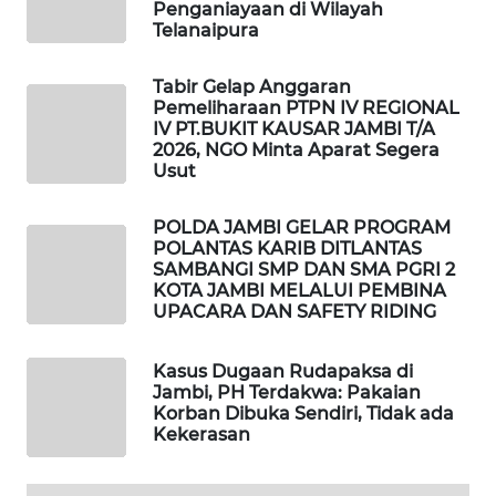
WAHANA
Penganiayaan di Wilayah
OTOMOTIF
Telanaipura
Tabir Gelap Anggaran
WAHANA
Pemeliharaan PTPN IV REGIONAL
HEALTH
IV PT.BUKIT KAUSAR JAMBI T/A
2026, NGO Minta Aparat Segera
WAHANA
Usut
DESA
WISATA
POLDA JAMBI GELAR PROGRAM
POLANTAS KARIB DITLANTAS
SAMBANGI SMP DAN SMA PGRI 2
LAPAK
KOTA JAMBI MELALUI PEMBINA
WAHANA
UPACARA DAN SAFETY RIDING
Wahana
Kasus Dugaan Rudapaksa di
Network
Jambi, PH Terdakwa: Pakaian
Korban Dibuka Sendiri, Tidak ada
Kekerasan
KONSUMEN
LISTRIK