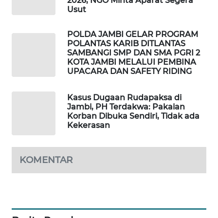
2026, NGO Minta Aparat Segera
MASYARAKAT
Usut
KELISTRIKAN
POLDA JAMBI GELAR PROGRAM
POLANTAS KARIB DITLANTAS
WALINKI
SAMBANGI SMP DAN SMA PGRI 2
ID
KOTA JAMBI MELALUI PEMBINA
UPACARA DAN SAFETY RIDING
MAWAKA
ID
Kasus Dugaan Rudapaksa di
Jambi, PH Terdakwa: Pakaian
Korban Dibuka Sendiri, Tidak ada
MARTABAT
Kekerasan
NET
PLN
KOMENTAR
WATCH
MKLI
LPKKI