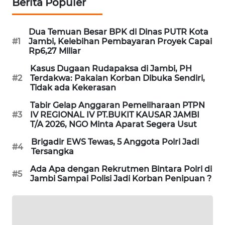
Berita Populer
LKKI
Dua Temuan Besar BPK di Dinas PUTR Kota
#1
Jambi, Kelebihan Pembayaran Proyek Capai
KOPEKLIN
Rp6,27 Miliar
Kasus Dugaan Rudapaksa di Jambi, PH
PORTAL
#2
Terdakwa: Pakaian Korban Dibuka Sendiri,
KONSUMEN
Tidak ada Kekerasan
Tabir Gelap Anggaran Pemeliharaan PTPN
FORWAMKI
#3
IV REGIONAL IV PT.BUKIT KAUSAR JAMBI
T/A 2026, NGO Minta Aparat Segera Usut
ALPERKLINAS
Brigadir EWS Tewas, 5 Anggota Polri Jadi
#4
Tersangka
FORJASIDA
Ada Apa dengan Rekrutmen Bintara Polri di
#5
Jambi Sampai Polisi Jadi Korban Penipuan ?
TAMBANG
NEWS