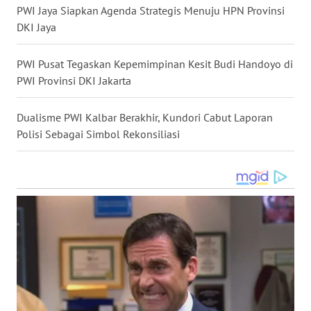
WN
PWI Jaya Siapkan Agenda Strategis Menuju HPN Provinsi
GORONTALO
DKI Jaya
WN
PWI Pusat Tegaskan Kepemimpinan Kesit Budi Handoyo di
SULUT
PWI Provinsi DKI Jakarta
WN
Dualisme PWI Kalbar Berakhir, Kundori Cabut Laporan
MALUKU
Polisi Sebagai Simbol Rekonsiliasi
WN
MALUT
WN
DAIRI
WN
DANAU
TOBA