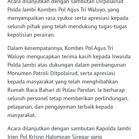
WN
Acara dilanjutkan dengan sambutan Dirpolairud
JAKARTA
Polda Jambi Kombes Pol Agus Tri Waluyo, yang
menyampaikan rasa syukur serta apresiasi kepada
WN
seluruh pihak yang telah mendukung tugas-tugas
JABAR
kepolisian perairan.
WN
Dalam kesempatannya, Kombes Pol Agus Tri
BANTEN
Waluyo mengucapkan terima kasih kepada Irwasda
Polda Jambi atas dukungan dalam pembangunan
WN
Monumen Patroli Ditpolairud, serta apresiasi
NTT
kepada masyarakat yang telah menghibahkan
Rumah Baca Bahari di Pulau Pandan. Ia berharap
WN
seluruh personel tetap memberikan perlindungan,
KEPRI
pelayanan, dan pengayoman terbaik kepada
masyarakat.
WN
PAPUA
Acara dilanjutkan dengan sambutan Kapolda Jambi
Irjen Pol Krisno Halomoan Siregar yang
WN