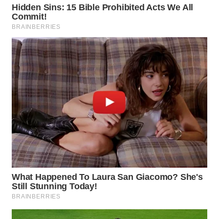
WN
MADURA
WN
SURABAYA
WN
NATUNA
WN
BINTAN
WN
MANDALIKA
WN
LIKUPANG