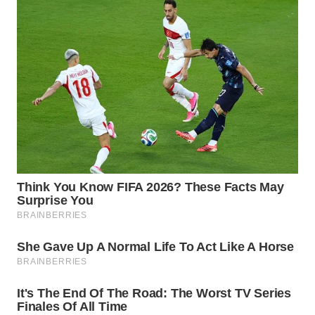
WN
LABUANBAJO
WN
BORNEO
Wahana
Media
Group
WAHANA
NEWS
WAHANA
TANI
WAHANA
ADVOKAT