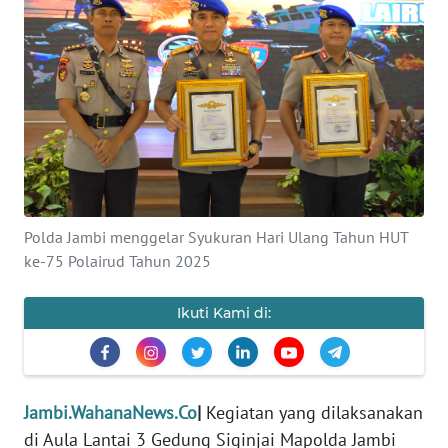
OPINI
PERISTIWA
Informasi
INDEKS
BERITA
Polda Jambi menggelar Syukuran Hari Ulang Tahun HUT
KONTAK
ke-75 Polairud Tahun 2025
KAMI
Ikuti Kami di:
INFO
IKLAN
TENTANG
Jambi.WahanaNews.Co
|
Kegiatan yang dilaksanakan
KAMI
di Aula Lantai 3 Gedung Siginjai Mapolda Jambi