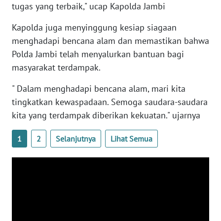
tugas yang terbaik," ucap Kapolda Jambi
WN
SULTENG
Kapolda juga menyinggung kesiap siagaan
menghadapi bencana alam dan memastikan bahwa
WN
Polda Jambi telah menyalurkan bantuan bagi
SULBAR
masyarakat terdampak.
WN
" Dalam menghadapi bencana alam, mari kita
BABEL
tingkatkan kewaspadaan. Semoga saudara-saudara
kita yang terdampak diberikan kekuatan." ujarnya
WN
SUMBAR
1
2
Selanjutnya
Lihat Semua
WN
SUMSEL
WN
BENGKULU