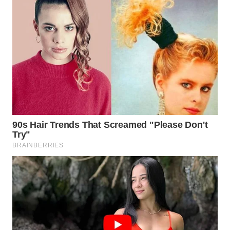
WN
PADANG
LAWAS
WN
SUMEDANG
WN
CIANJUR
WN
KEPULAUAN
SERIBU
WN
TANGERANG