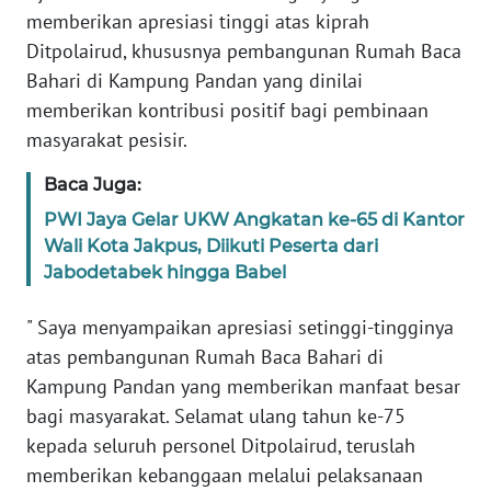
memberikan apresiasi tinggi atas kiprah
PAPUA
BARAT
Ditpolairud, khususnya pembangunan Rumah Baca
Bahari di Kampung Pandan yang dinilai
WN
memberikan kontribusi positif bagi pembinaan
RIAU
masyarakat pesisir.
WN
Baca Juga:
SERAMBI
PWI Jaya Gelar UKW Angkatan ke-65 di Kantor
Wali Kota Jakpus, Diikuti Peserta dari
WN
Jabodetabek hingga Babel
JAMBI
" Saya menyampaikan apresiasi setinggi-tingginya
WN
atas pembangunan Rumah Baca Bahari di
SULTRA
Kampung Pandan yang memberikan manfaat besar
bagi masyarakat. Selamat ulang tahun ke-75
WN
kepada seluruh personel Ditpolairud, teruslah
NTB
memberikan kebanggaan melalui pelaksanaan