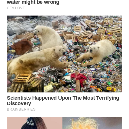
WN
KARAWANG
WN
BEKASI
WN
BOGOR
WN
DEPOK
WN
TAPANULI
UTARA
WN
SAMOSIR