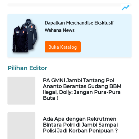
WAHANANEWS
CO ID
Dapatkan Merchandise Eksklusif
WAHANANEWS
Wahana News
NET
Buka Katalog
WAHANA
SPORT
Pilihan Editor
WAHANA
UMKM
PA GMNI Jambi Tantang Pol
Ananto Berantas Gudang BBM
Ilegal, Dolly: Jangan Pura-Pura
WAHANA
Buta !
SELEB
WAHANA
Ada Apa dengan Rekrutmen
PERSONA
Bintara Polri di Jambi Sampai
Polisi Jadi Korban Penipuan ?