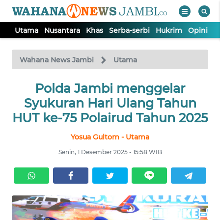
Utama
Nusantara
Khas
Serba-serbi
Hukrim
Opini
P
WAHANA
Tutup
TV
Wahana News Jambi
Utama
UTAMA
Polda Jambi menggelar
Syukuran Hari Ulang Tahun
NUSANTARA
HUT ke-75 Polairud Tahun 2025
Yosua Gultom - Utama
KHAS
Senin, 1 Desember 2025 - 15:58 WIB
SERBA-
SERBI
HUKRIM