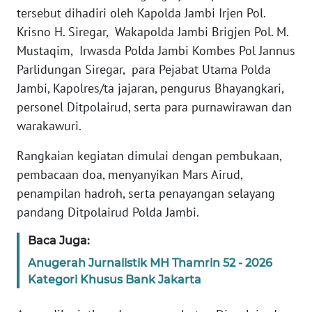
tersebut dihadiri oleh Kapolda Jambi Irjen Pol.
PEDOMAN
Krisno H. Siregar, Wakapolda Jambi Brigjen Pol. M.
MEDIA
Mustaqim, Irwasda Polda Jambi Kombes Pol Jannus
SIBER
Parlidungan Siregar, para Pejabat Utama Polda
Jambi, Kapolres/ta jajaran, pengurus Bhayangkari,
REDAKSI
personel Ditpolairud, serta para purnawirawan dan
warakawuri.
KARIR
Rangkaian kegiatan dimulai dengan pembukaan,
DISCLAIMER
pembacaan doa, menyanyikan Mars Airud,
penampilan hadroh, serta penayangan selayang
Wahana
pandang Ditpolairud Polda Jambi.
News
Regional
Baca Juga:
WN
Anugerah Jurnalistik MH Thamrin 52 - 2026
SUMUT
Kategori Khusus Bank Jakarta