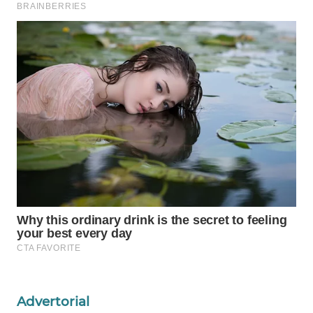
WAHANA
INFRASTRUKTUR
WAHANA
KONSUMEN
WAHANA
LISTRIK
WAHANA
TRAVEL
WAHANA
TV
WAHANANEWS
ID
Advertorial