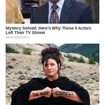
WN
NIAS
WN
LANGKAT
WN
TAPANULI
SELATAN
WN
TANJUNG
LESUNG
WN
KARO
WN