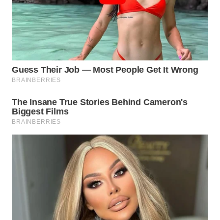
WN
BINJAI
WN
CIREBON
WN
INDRAMAYU
WN
KUNINGAN
WN
MAJALENGKA
WN
SUBANG
WN