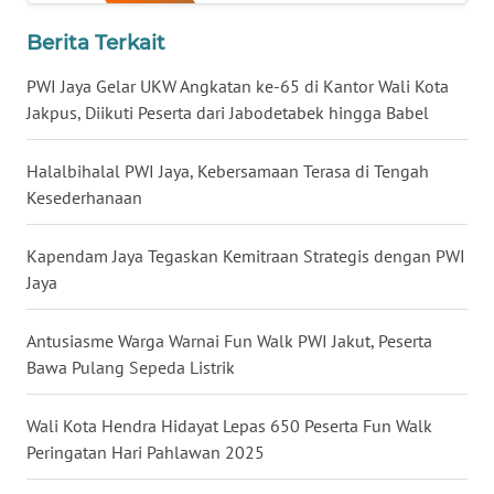
WN
KALBAR
Berita Terkait
PWI Jaya Gelar UKW Angkatan ke-65 di Kantor Wali Kota
WN
KALTENG
Jakpus, Diikuti Peserta dari Jabodetabek hingga Babel
WN
Halalbihalal PWI Jaya, Kebersamaan Terasa di Tengah
KALTARA
Kesederhanaan
WN
Kapendam Jaya Tegaskan Kemitraan Strategis dengan PWI
KALSEL
Jaya
WN
Antusiasme Warga Warnai Fun Walk PWI Jakut, Peserta
KALTIM
Bawa Pulang Sepeda Listrik
WN
Wali Kota Hendra Hidayat Lepas 650 Peserta Fun Walk
SULSEL
Peringatan Hari Pahlawan 2025