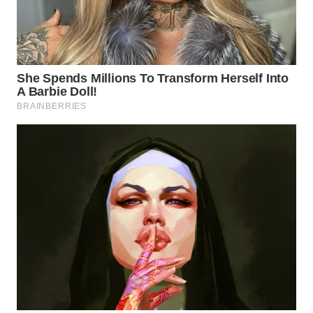
SUKABUMI
WN
PURWAKARTA
WN
PRIANGAN
TIMUR
WN
SEMARANG
WN
SOLO
WN
BOROBUDUR