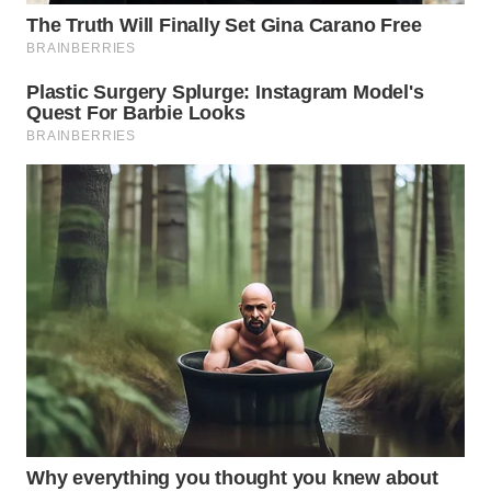
SIMALUNGUN
WN
LABUHANBATU
WN
TAPANULI
TENGAH
WN DELI
SERDANG
WN
TEBING
TINGGI
WN
PAKPAK