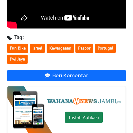
WN
LAMPUNG
WN
JATENG
Tag:
WN
Fun Bike
Israel
Kewargaaan
Paspor
Portugal
NUSANTARA
Pwi Jaya
WN
JOGJA
Beri Komentar
WN
JATIM
WN
Install Aplikasi
BALI