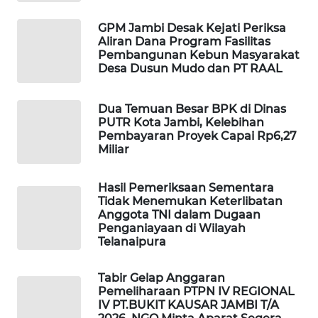
WAHANA
OTOMOTIF
GPM Jambi Desak Kejati Periksa
Aliran Dana Program Fasilitas
Pembangunan Kebun Masyarakat
WAHANA
Desa Dusun Mudo dan PT RAAL
HEALTH
Dua Temuan Besar BPK di Dinas
WAHANA
PUTR Kota Jambi, Kelebihan
DESA
Pembayaran Proyek Capai Rp6,27
WISATA
Miliar
LAPAK
Hasil Pemeriksaan Sementara
WAHANA
Tidak Menemukan Keterlibatan
Anggota TNI dalam Dugaan
Wahana
Penganiayaan di Wilayah
Network
Telanaipura
Tabir Gelap Anggaran
KONSUMEN
Pemeliharaan PTPN IV REGIONAL
LISTRIK
IV PT.BUKIT KAUSAR JAMBI T/A