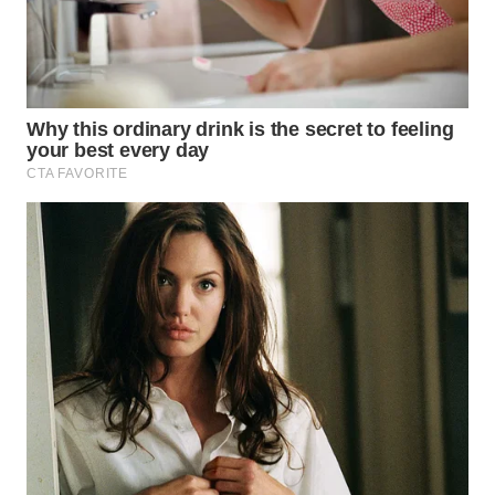
WN
LABUANBAJO
WN
BORNEO
Wahana
Media
Group
WAHANA
NEWS
WAHANA
TANI
WAHANA
ADVOKAT