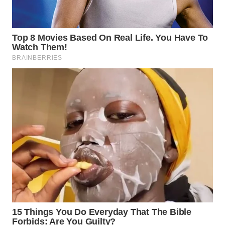
WN
NIAS
WN
LANGKAT
WN
TAPANULI
SELATAN
WN
TANJUNG
LESUNG
WN
KARO
WN