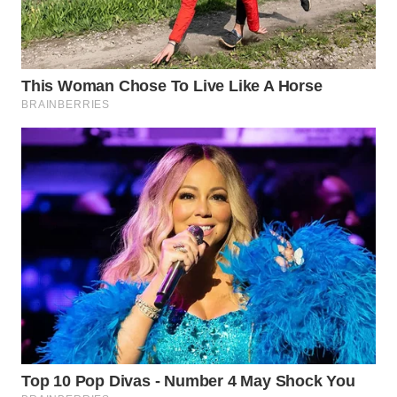
WN
BINJAI
WN
CIREBON
WN
INDRAMAYU
WN
KUNINGAN
WN
MAJALENGKA
WN
SUBANG
WN