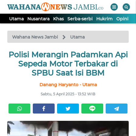
Utama
Nusantara
Khas
Serba-serbi
Hukrim
Opini
P
WAHANA
Tutup
TV
Wahana News Jambi
Utama
Polisi Merangin Padamkan Api
UTAMA
Sepeda Motor Terbakar di
NUSANTARA
SPBU Saat Isi BBM
Danang Haryanto - Utama
KHAS
Sabtu, 5 April 2025 - 13:52 WIB
SERBA-
SERBI
HUKRIM