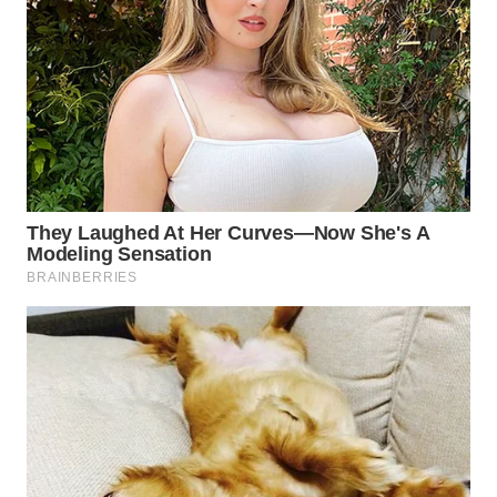
WN
KARAWANG
WN
BEKASI
WN
BOGOR
WN
DEPOK
WN
TAPANULI
UTARA
WN
SAMOSIR