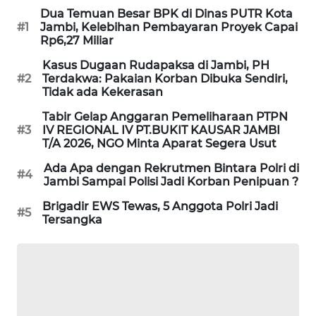
SITUNGIR
Dua Temuan Besar BPK di Dinas PUTR Kota
NEWS
#1
Jambi, Kelebihan Pembayaran Proyek Capai
Rp6,27 Miliar
SIDIKALANG
Kasus Dugaan Rudapaksa di Jambi, PH
NEWS
#2
Terdakwa: Pakaian Korban Dibuka Sendiri,
Tidak ada Kekerasan
SIBARAGAS
Tabir Gelap Anggaran Pemeliharaan PTPN
NEWS
#3
IV REGIONAL IV PT.BUKIT KAUSAR JAMBI
T/A 2026, NGO Minta Aparat Segera Usut
METRO
Ada Apa dengan Rekrutmen Bintara Polri di
#4
SIANTAR
Jambi Sampai Polisi Jadi Korban Penipuan ?
NEWS
Brigadir EWS Tewas, 5 Anggota Polri Jadi
#5
Tersangka
METRO
MEDAN
NEWS
METRO
JAKARTA