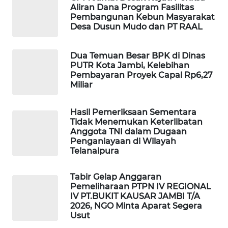
Aliran Dana Program Fasilitas
MASYARAKAT
Pembangunan Kebun Masyarakat
KELISTRIKAN
Desa Dusun Mudo dan PT RAAL
WALINKI
Dua Temuan Besar BPK di Dinas
ID
PUTR Kota Jambi, Kelebihan
Pembayaran Proyek Capai Rp6,27
Miliar
MAWAKA
ID
Hasil Pemeriksaan Sementara
Tidak Menemukan Keterlibatan
MARTABAT
Anggota TNI dalam Dugaan
NET
Penganiayaan di Wilayah
Telanaipura
PLN
WATCH
Tabir Gelap Anggaran
Pemeliharaan PTPN IV REGIONAL
IV PT.BUKIT KAUSAR JAMBI T/A
MKLI
2026, NGO Minta Aparat Segera
Usut
LPKKI