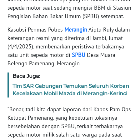
sepeda motor saat sedang mengisi BBM di Stasiun
PEDOMAN
Pengisian Bahan Bakar Umum (SPBU) setempat.
MEDIA
SIBER
Kasubsi Penmas Polres
Merangin
Aiptu Ruly dalam
keterangan resmi yang diterima di Jambi, Jumat
REDAKSI
(4/4/2025), membenarkan peristiwa terbakarnya
satu unit sepeda motor di
SPBU
Desa Muara
KARIR
Belengo Pamenang, Merangin.
DISCLAIMER
Baca Juga:
Tim SAR Gabungan Temukan Seluruh Korban
Wahana
Kecelakaan Mobil Mazda di Merangin-Kerinci
News
Regional
“Benar, tadi kita dapat laporan dari Kapos Pam Ops
Ketupat Pamenang, yang kebetulan lokasinya
WN
SUMUT
bersebelahan dengan SPBU, terkait terbakarnya
sepeda motor milik salah satu warga pada saat