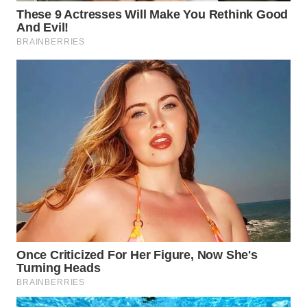
WAHANA
INFRASTRUKTUR
WAHANA
KONSUMEN
WAHANA
LISTRIK
WAHANA
TRAVEL
WAHANA
TV
WAHANANEWS
ID