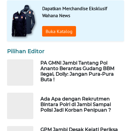
WAHANA
OTOMOTIF
Dapatkan Merchandise Eksklusif
Wahana News
WAHANA
HEALTH
Buka Katalog
WAHANA
Pilihan Editor
DESA
WISATA
PA GMNI Jambi Tantang Pol
Ananto Berantas Gudang BBM
LAPAK
Ilegal, Dolly: Jangan Pura-Pura
WAHANA
Buta !
Wahana
Ada Apa dengan Rekrutmen
Network
Bintara Polri di Jambi Sampai
Polisi Jadi Korban Penipuan ?
KONSUMEN
LISTRIK
GPM Jambi Desak Kejati Periksa