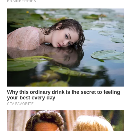
SUKABUMI
WN
PURWAKARTA
WN
PRIANGAN
TIMUR
WN
SEMARANG
WN
SOLO
WN
BOROBUDUR