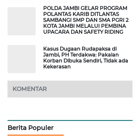
POLDA JAMBI GELAR PROGRAM
POLANTAS KARIB DITLANTAS
LKKI
SAMBANGI SMP DAN SMA PGRI 2
KOTA JAMBI MELALUI PEMBINA
KOPEKLIN
UPACARA DAN SAFETY RIDING
PORTAL
Kasus Dugaan Rudapaksa di
KONSUMEN
Jambi, PH Terdakwa: Pakaian
Korban Dibuka Sendiri, Tidak ada
Kekerasan
FORWAMKI
ALPERKLINAS
KOMENTAR
FORJASIDA
TAMBANG
Berita Populer
NEWS