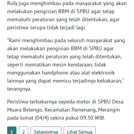
Ruly juga menghimbau pada masyarakat yang akan
PAPUA
melakukan pengisian BBM di SPBU agar tetap
BARAT
mematuhi peraturan yang telah ditentukan, agar
peristiwa serupa tidak terjadi lagi.
WN
RIAU
“Kami menghimbau pada seluruh masyarakat yang
akan melakukan pengisian BBM di SPBU agar
WN
tetap mematuhi peraturan yang telah ditentukan,
SERAMBI
seperti mematikan mesin kendaraan, tidak
WN
menggunakan handphone atau alat elektronik
JAMBI
lainnya yang dapat memicu terjadinya kebakaran,"
terangnya.
WN
SULTRA
Peristiwa terbakarnya sepeda motor di SPBU Desa
Muara Belengo, Kecamatan Pamenang, Merangin
WN
pada Jumat (04/4) sekira pukul 09.30 WIB.
NTB
1
2
Selanjutnya
Lihat Semua