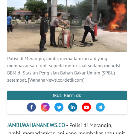
OPINI
PERISTIWA
Informasi
INDEKS
Polisi di Merangin, Jambi, memadamkan api yang
BERITA
membakar satu unit sepeda motor saat sedang mengisi
BBM di Stasiun Pengisian Bahan Bakar Umum (SPBU)
KONTAK
setempat. [WahanaNews.co/detikcom]
KAMI
Ikuti Kami di:
INFO
IKLAN
TENTANG
JAMBI.WAHANANEWS.CO
-
Polisi di Merangin,
KAMI
Jambi, memadamkan api yang membakar satu unit