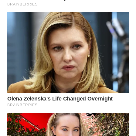
SIMALUNGUN
WN
LABUHANBATU
WN
TAPANULI
TENGAH
WN DELI
SERDANG
WN
TEBING
TINGGI
WN
PAKPAK