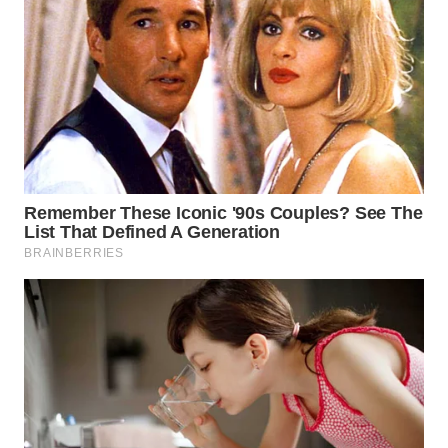
WN
MADURA
WN
SURABAYA
WN
NATUNA
WN
BINTAN
WN
MANDALIKA
WN
LIKUPANG