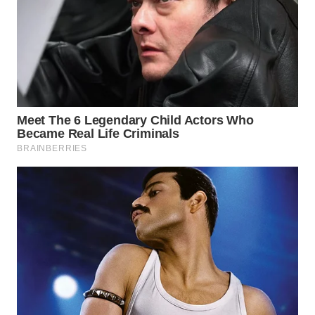
WN
GORONTALO
WN
SULUT
WN
MALUKU
WN
MALUT
WN
DAIRI
WN
DANAU
TOBA