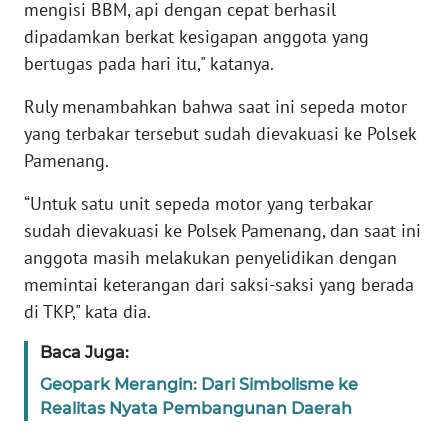
WN
mengisi BBM, api dengan cepat berhasil
JAKARTA
dipadamkan berkat kesigapan anggota yang
bertugas pada hari itu," katanya.
WN
JABAR
Ruly menambahkan bahwa saat ini sepeda motor
yang terbakar tersebut sudah dievakuasi ke Polsek
WN
Pamenang.
BANTEN
“Untuk satu unit sepeda motor yang terbakar
WN
sudah dievakuasi ke Polsek Pamenang, dan saat ini
NTT
anggota masih melakukan penyelidikan dengan
memintai keterangan dari saksi-saksi yang berada
WN
di TKP," kata dia.
KEPRI
Baca Juga:
WN
Geopark Merangin: Dari Simbolisme ke
PAPUA
Realitas Nyata Pembangunan Daerah
WN