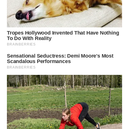
WN
PADANG
LAWAS
WN
SUMEDANG
WN
CIANJUR
WN
KEPULAUAN
SERIBU
WN
TANGERANG