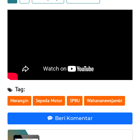
WN
SULTENG
WN
SULBAR
WN
BABEL
WN
SUMBAR
Tag:
WN
Merangin
Sepeda Motor
SPBU
Wahananewsjambi
SUMSEL
Beri Komentar
WN
BENGKULU