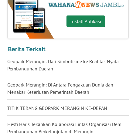
WN
LAMPUNG
Install Aplikasi
WN
JATENG
WN
Berita Terkait
NUSANTARA
Geopark Merangin: Dari Simbolisme ke Realitas Nyata
Pembangunan Daerah
WN
JOGJA
Geopark Merangin: Di Antara Pengakuan Dunia dan
Menakar Keseriusan Pemerintah Daerah
WN
JATIM
TITIK TERANG GEOPARK MERANGIN KE-DEPAN
WN
BALI
Hesti Haris Tekankan Kolaborasi Lintas Organisasi Demi
Pembangunan Berkelanjutan di Merangin