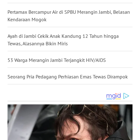
WN
KALBAR
Pertamax Bercampur Air di SPBU Merangin Jambi, Belasan
Kendaraan Mogok
WN
KALTENG
Ayah di Jambi Cekik Anak Kandung 12 Tahun hingga
Tewas, Alasannya Bikin Miris
WN
KALTARA
53 Warga Merangin Jambi Terjangkit HIV/AIDS
WN
Seorang Pria Pedagang Perhiasan Emas Tewas Dirampok
KALSEL
WN
KALTIM
WN
SULSEL