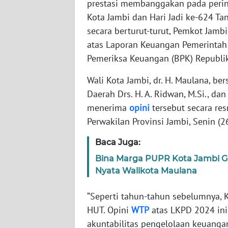
prestasi membanggakan pada perin
Kota Jambi dan Hari Jadi ke-624 Ta
WN
secara berturut-turut, Pemkot Jam
JABAR
atas Laporan Keuangan Pemerintah
Pemeriksa Keuangan (BPK) Republik
WN
BANTEN
Wali Kota Jambi, dr. H. Maulana, be
Daerah Drs. H. A. Ridwan, M.Si., da
WN
menerima
opini
tersebut secara res
NTT
Perwakilan Provinsi Jambi, Senin (2
WN
Baca Juga:
KEPRI
Bina Marga PUPR Kota Jambi Ge
Nyata Walikota Maulana
WN
PAPUA
“Seperti tahun-tahun sebelumnya,
HUT. Opini
WTP
atas LKPD 2024 ini
WN
akuntabilitas pengelolaan keuangan
PAPUA