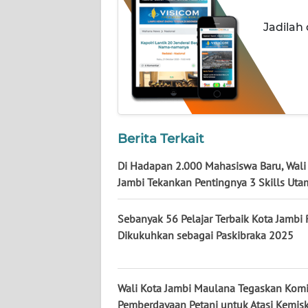
Jadilah
WN
KALTENG
WN
KALTARA
Berita Terkait
WN
KALSEL
Di Hadapan 2.000 Mahasiswa Baru, Wali
Jambi Tekankan Pentingnya 3 Skills Uta
WN
KALTIM
Sebanyak 56 Pelajar Terbaik Kota Jambi
Dikukuhkan sebagai Paskibraka 2025
WN
SULSEL
Wali Kota Jambi Maulana Tegaskan Kom
WN
Pemberdayaan Petani untuk Atasi Kemis
GORONTALO