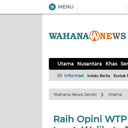
MENU
WAHANA
Tutup
TV
UTAMA
NUSANTARA
Utama
Nusantara
Khas
Ser
KHAS
Informasi
Indeks Berita
Kontak 
SERBA-
Wahana News Jambi
Utama
SERBI
HUKRIM
Raih Opini WTP 