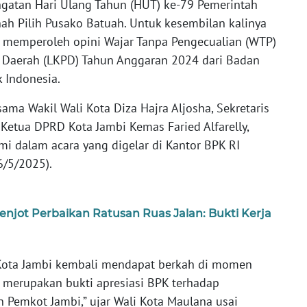
gatan Hari Ulang Tahun (HUT) ke-79 Pemerintah
nah Pilih Pusako Batuah. Untuk kesembilan kalinya
bi memperoleh opini Wajar Tanpa Pengecualian (WTP)
 Daerah (LKPD) Tahun Anggaran 2024 dari Badan
 Indonesia.
rsama Wakil Wali Kota Diza Hajra Aljosha, Sekretaris
n Ketua DPRD Kota Jambi Kemas Faried Alfarelly,
mi dalam acara yang digelar di Kantor BPK RI
6/5/2025).
njot Perbaikan Ratusan Ruas Jalan: Bukti Kerja
 Kota Jambi kembali mendapat berkah di momen
 merupakan bukti apresiasi BPK terhadap
 Pemkot Jambi,” ujar Wali Kota Maulana usai