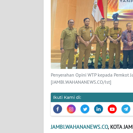
PEDOMAN
MEDIA
SIBER
REDAKSI
KARIR
DISCLAIMER
Penyerahan Opini WTP kepada Pemkot Ja
Wahana
News
[JAMBI.WAHANANEWS.CO/Ist]
Regional
Ikuti Kami di:
WN
SUMUT
WN
JAMBI.WAHANANEWS.CO
, KOTA JAM
JAKARTA