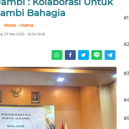
Jambi : Kolaborasi Untuk
Jambi Bahagia
#1
Mona - Utama
sa, 27 Mei 2025 - 10:34 WIB
#
#
#
#