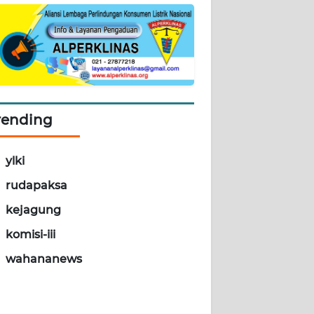
rending
ylki
rudapaksa
kejagung
komisi-iii
wahananews