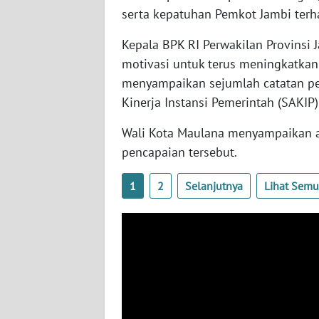
SULTENG
serta kepatuhan Pemkot Jambi terha
WN
Kepala BPK RI Perwakilan Provinsi 
SULBAR
motivasi untuk terus meningkatkan 
menyampaikan sejumlah catatan pen
WN
Kinerja Instansi Pemerintah (SAKIP
BABEL
Wali Kota Maulana menyampaikan ap
WN
pencapaian tersebut.
SUMBAR
1
2
Selanjutnya
Lihat Sem
WN
SUMSEL
WN
BENGKULU
WN