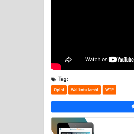
LAMPUNG
WN
JATENG
WN
NUSANTARA
WN
JOGJA
Tag:
WN
JATIM
Opini
Walikota Jambi
WTP
WN
BALI
WN
KALBAR