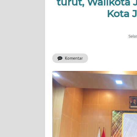
turut, Walikota 
OPINI
Kota 
PERISTIWA
Informasi
Sela
INDEKS
BERITA
Komentar
KONTAK
KAMI
INFO
IKLAN
TENTANG
KAMI