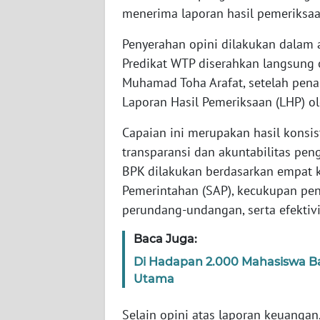
BARAT
menerima laporan hasil pemeriksaan
Penyerahan opini dilakukan dalam a
WN
RIAU
Predikat WTP diserahkan langsung o
Muhamad Toha Arafat, setelah pena
WN
Laporan Hasil Pemeriksaan (LHP) ol
SERAMBI
Capaian ini merupakan hasil konsi
transparansi dan akuntabilitas pe
WN
JAMBI
BPK dilakukan berdasarkan empat kr
Pemerintahan (SAP), kecukupan pe
WN
perundang-undangan, serta efektivi
SULTRA
Baca Juga:
WN
Di Hadapan 2.000 Mahasiswa Bar
NTB
Utama
WN
Selain opini atas laporan keuanga