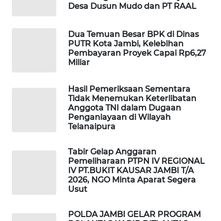
WAHANA
Desa Dusun Mudo dan PT RAAL
OTOMOTIF
Dua Temuan Besar BPK di Dinas
WAHANA
PUTR Kota Jambi, Kelebihan
HEALTH
Pembayaran Proyek Capai Rp6,27
Miliar
WAHANA
DESA
Hasil Pemeriksaan Sementara
WISATA
Tidak Menemukan Keterlibatan
Anggota TNI dalam Dugaan
Penganiayaan di Wilayah
LAPAK
Telanaipura
WAHANA
Tabir Gelap Anggaran
Wahana
Pemeliharaan PTPN IV REGIONAL
Network
IV PT.BUKIT KAUSAR JAMBI T/A
2026, NGO Minta Aparat Segera
Usut
KONSUMEN
LISTRIK
POLDA JAMBI GELAR PROGRAM