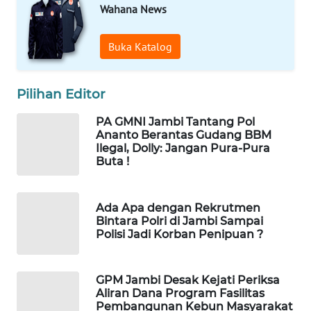
WAHANANEWS
Wahana News
CO ID
Buka Katalog
WAHANANEWS
NET
Pilihan Editor
WAHANA
PA GMNI Jambi Tantang Pol
SPORT
Ananto Berantas Gudang BBM
Ilegal, Dolly: Jangan Pura-Pura
WAHANA
Buta !
UMKM
Ada Apa dengan Rekrutmen
WAHANA
Bintara Polri di Jambi Sampai
SELEB
Polisi Jadi Korban Penipuan ?
WAHANA
PERSONA
GPM Jambi Desak Kejati Periksa
Aliran Dana Program Fasilitas
Pembangunan Kebun Masyarakat