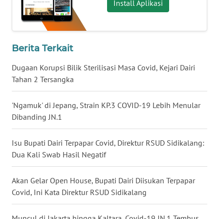
Install Aplikasi
WN
LAMPUNG
WN
Berita Terkait
JATENG
Dugaan Korupsi Bilik Sterilisasi Masa Covid, Kejari Dairi
WN
Tahan 2 Tersangka
NUSANTARA
'Ngamuk' di Jepang, Strain KP.3 COVID-19 Lebih Menular
WN
Dibanding JN.1
JOGJA
Isu Bupati Dairi Terpapar Covid, Direktur RSUD Sidikalang:
WN
Dua Kali Swab Hasil Negatif
JATIM
Akan Gelar Open House, Bupati Dairi Diisukan Terpapar
WN
Covid, Ini Kata Direktur RSUD Sidikalang
BALI
Muncul di Jakarta hingga Kaltara, Covid-19 JN.1 Tembus