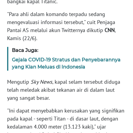
bangkai kapal Titanic.
PEDOMAN
"Para ahli dalam komando terpadu sedang
MEDIA
mengevaluasi informasi tersebut," cuit Penjaga
SIBER
Pantai AS melalui akun Twitternya dikutip
CNN
,
Kamis (22/6).
REDAKSI
Baca Juga:
KARIR
Gejala COVID-19 Stratus dan Penyebarannya
yang Kian Meluas di Indonesia
DISCLAIMER
Mengutip
Sky News
, kapal selam tersebut diduga
Wahana
telah meledak akibat tekanan air di dalam laut
News
Regional
yang sangat besar.
"Ini dapat menyebabkan kerusakan yang signifikan
WN
SUMUT
pada kapal - seperti Titan - di dasar laut, dengan
kedalaman 4.000 meter (13.123 kaki)," ujar