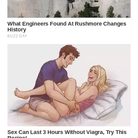
WN
MADURA
WN
SURABAYA
WN
NATUNA
WN
BINTAN
WN
MANDALIKA
WN
LIKUPANG