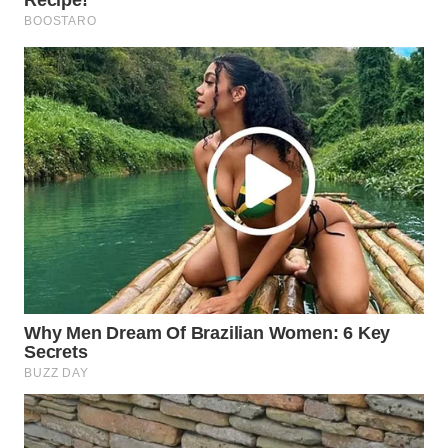
WN
LABUANBAJO
WN
BORNEO
Wahana
Media
Group
WAHANA
NEWS
WAHANA
TANI
WAHANA
ADVOKAT