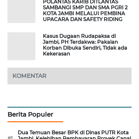
POLANTAS KARIB DITLANTAS
MASYARAKAT
SAMBANGI SMP DAN SMA PGRI 2
KELISTRIKAN
KOTA JAMBI MELALUI PEMBINA
UPACARA DAN SAFETY RIDING
WALINKI
ID
Kasus Dugaan Rudapaksa di
Jambi, PH Terdakwa: Pakaian
Korban Dibuka Sendiri, Tidak ada
MAWAKA
Kekerasan
ID
MARTABAT
KOMENTAR
NET
PLN
WATCH
Berita Populer
MKLI
Dua Temuan Besar BPK di Dinas PUTR Kota
LPKKI
#1
Jambi, Kelebihan Pembayaran Proyek Capai