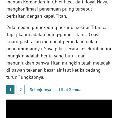
mantan Komandan-in-Chief Fleet dari Royal Navy,
PAPUA
mengkonfimasi penemuan puing tersebut
BARAT
berkaitan dengan kapal Titan.
WN
"Ada medan puing-puing besar di sekitar Titanic.
RIAU
Tapi jika ini adalah puing-puing Titanic, Coast
Guard pasti akan membuat perbedaan dalam
WN
pengumumannya. Saya pikir secara keseluruhan ini
SERAMBI
mungkin adalah berita yang buruk dan
menunjukkan bahwa Titan mungkin telah meledak
WN
JAMBI
di bawah tekanan besar air laut ketika sedang
turun," ungkapnya.
WN
SULTRA
1
2
Selanjutnya
Lihat Semua
WN
NTB