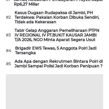
Rp6,27 Miliar
LKKI
Kasus Dugaan Rudapaksa di Jambi, PH
#2
Terdakwa: Pakaian Korban Dibuka Sendiri,
Tidak ada Kekerasan
KOPEKLIN
Tabir Gelap Anggaran Pemeliharaan PTPN
#3
IV REGIONAL IV PT.BUKIT KAUSAR JAMBI
PORTAL
T/A 2026, NGO Minta Aparat Segera Usut
KONSUMEN
Brigadir EWS Tewas, 5 Anggota Polri Jadi
#4
Tersangka
FORWAMKI
Ada Apa dengan Rekrutmen Bintara Polri di
#5
Jambi Sampai Polisi Jadi Korban Penipuan ?
ALPERKLINAS
FORJASIDA
TAMBANG
NEWS