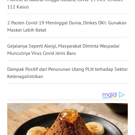
WN
112 Kasus
KALBAR
2 Pasien Covid-19 Meninggal Dunia, Dinkes DKI: Gunakan
WN
Masker Lebih Ketat
KALTENG
Gejalanya Seperti Alergi, Masyarakat Diminta Waspadai
WN
Munculnya Virus Covid Jenis Baru
KALTARA
Dampak Positif dari Penurunan Utang PLN terhadap Sektor
WN
KALSEL
Ketenagalistrikan
WN
KALTIM
WN
SULSEL