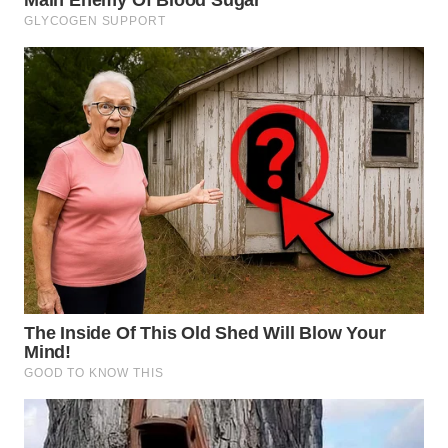
SIMALUNGUN
WN
LABUHANBATU
WN
TAPANULI
TENGAH
WN DELI
SERDANG
WN
TEBING
TINGGI
WN
PAKPAK