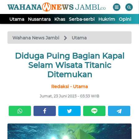
Utama
Nusantara
Khas
Serba-serbi
Hukrim
Opini
P
WAHANA
Tutup
TV
Wahana News Jambi
Utama
UTAMA
Diduga Puing Bagian Kapal
Selam Wisata Titanic
NUSANTARA
Ditemukan
Redaksi - Utama
KHAS
Jumat, 23 Juni 2023 - 03:33 WIB
SERBA-
SERBI
HUKRIM