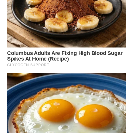
WN
GORONTALO
WN
SULUT
WN
MALUKU
WN
MALUT
WN
DAIRI
WN
DANAU
TOBA