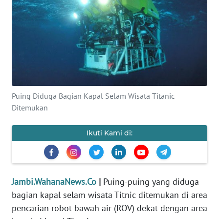
OPINI
PERISTIWA
Informasi
INDEKS
Puing Diduga Bagian Kapal Selam Wisata Titanic
BERITA
Ditemukan
KONTAK
Ikuti Kami di:
KAMI
INFO
IKLAN
Jambi.WahanaNews.Co
|
Puing-puing yang diduga
bagian kapal selam wisata Titnic ditemukan di area
TENTANG
pencarian robot bawah air (ROV) dekat dengan area
KAMI