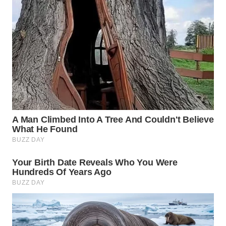
WN
KARAWANG
WN
BEKASI
WN
BOGOR
WN
DEPOK
WN
TAPANULI
UTARA
WN
SAMOSIR