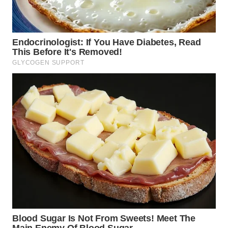
WN
NIAS
WN
LANGKAT
WN
TAPANULI
SELATAN
WN
TANJUNG
LESUNG
WN
KARO
WN