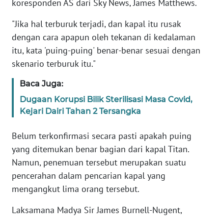
WN
koresponden AS dari Sky News, James Matthews.
JAKARTA
"Jika hal terburuk terjadi, dan kapal itu rusak
dengan cara apapun oleh tekanan di kedalaman
WN
JABAR
itu, kata 'puing-puing' benar-benar sesuai dengan
skenario terburuk itu."
WN
BANTEN
Baca Juga:
Dugaan Korupsi Bilik Sterilisasi Masa Covid,
WN
Kejari Dairi Tahan 2 Tersangka
NTT
Belum terkonfirmasi secara pasti apakah puing
WN
yang ditemukan benar bagian dari kapal Titan.
KEPRI
Namun, penemuan tersebut merupakan suatu
pencerahan dalam pencarian kapal yang
WN
mengangkut lima orang tersebut.
PAPUA
Laksamana Madya Sir James Burnell-Nugent,
WN