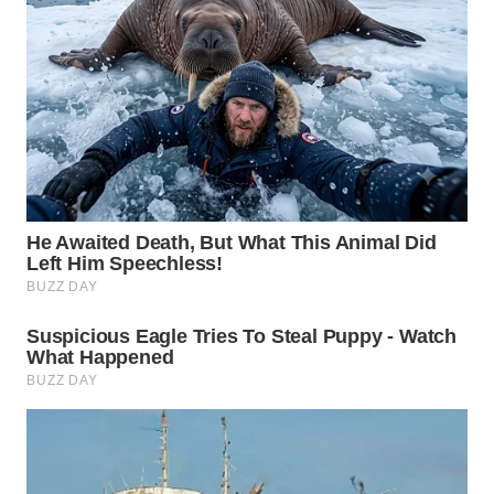
WN
PADANG
LAWAS
WN
SUMEDANG
WN
CIANJUR
WN
KEPULAUAN
SERIBU
WN
TANGERANG