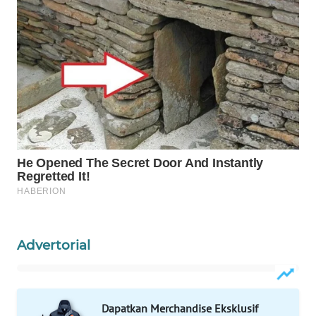
WAHANA
INFRASTRUKTUR
WAHANA
KONSUMEN
WAHANA
LISTRIK
WAHANA
TRAVEL
WAHANA
TV
Advertorial
WAHANANEWS
ID
Dapatkan Merchandise Eksklusif