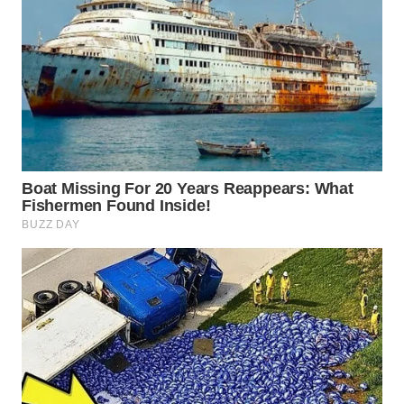
WN
BINJAI
WN
CIREBON
WN
INDRAMAYU
WN
KUNINGAN
WN
MAJALENGKA
WN
SUBANG
WN