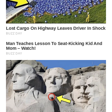
SUKABUMI
WN
PURWAKARTA
WN
PRIANGAN
TIMUR
WN
SEMARANG
WN
SOLO
WN
BOROBUDUR