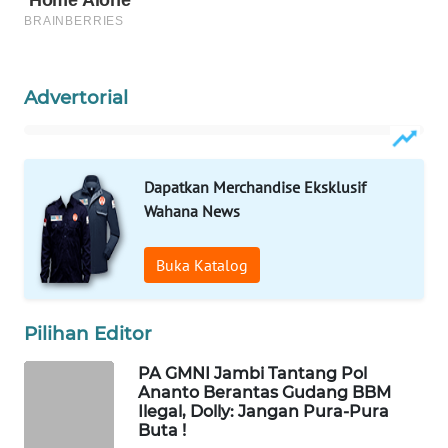
WAHANA
OTOMOTIF
WAHANA
Advertorial
HEALTH
WAHANA
DESA
Dapatkan Merchandise Eksklusif
WISATA
Wahana News
LAPAK
Buka Katalog
WAHANA
Wahana
Pilihan Editor
Network
PA GMNI Jambi Tantang Pol
Ananto Berantas Gudang BBM
KONSUMEN
Ilegal, Dolly: Jangan Pura-Pura
LISTRIK
Buta !