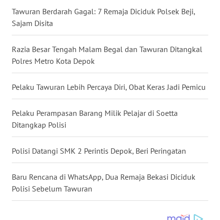
WN
Tawuran Berdarah Gagal: 7 Remaja Diciduk Polsek Beji,
KALBAR
Sajam Disita
WN
Razia Besar Tengah Malam Begal dan Tawuran Ditangkal
KALTENG
Polres Metro Kota Depok
WN
KALTARA
Pelaku Tawuran Lebih Percaya Diri, Obat Keras Jadi Pemicu
WN
Pelaku Perampasan Barang Milik Pelajar di Soetta
KALSEL
Ditangkap Polisi
WN
Polisi Datangi SMK 2 Perintis Depok, Beri Peringatan
KALTIM
Baru Rencana di WhatsApp, Dua Remaja Bekasi Diciduk
WN
Polisi Sebelum Tawuran
SULSEL