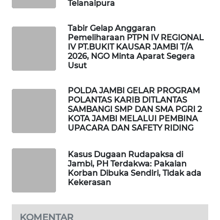
Telanaipura
LKKI
Tabir Gelap Anggaran
Pemeliharaan PTPN IV REGIONAL
IV PT.BUKIT KAUSAR JAMBI T/A
KOPEKLIN
2026, NGO Minta Aparat Segera
Usut
PORTAL
KONSUMEN
POLDA JAMBI GELAR PROGRAM
POLANTAS KARIB DITLANTAS
SAMBANGI SMP DAN SMA PGRI 2
FORWAMKI
KOTA JAMBI MELALUI PEMBINA
UPACARA DAN SAFETY RIDING
ALPERKLINAS
Kasus Dugaan Rudapaksa di
Jambi, PH Terdakwa: Pakaian
FORJASIDA
Korban Dibuka Sendiri, Tidak ada
Kekerasan
TAMBANG
NEWS
KOMENTAR