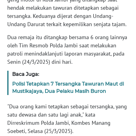
hendak melakukan tawuran ditetapkan sebagai
PEDOMAN
tersangka. Keduanya dijerat dengan Undang-
MEDIA
SIBER
Undang Darurat terkait kepemilikan senjata tajam.
Dua remaja itu ditangkap bersama 6 orang lainnya
REDAKSI
oleh Tim Resmob Polda Jambi saat melakukan
patroli menindaklanjuti laporan masyarakat, pada
KARIR
Senin (24/3/2025) dini hari.
DISCLAIMER
Baca Juga:
Polisi Tetapkan 7 Tersangka Tawuran Maut di
Wahana
Mustikajaya, Dua Pelaku Masih Buron
News
Regional
"Dua orang kami tetapkan sebagai tersangka, yang
satu dewasa dan satu lagi anak," kata
WN
SUMUT
Dirreskrimum Polda Jambi, Kombes Manang
Soebeti, Selasa (25/3/2025).