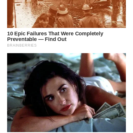
SIMALUNGUN
WN
LABUHANBATU
WN
TAPANULI
TENGAH
WN DELI
SERDANG
WN
TEBING
TINGGI
WN
PAKPAK