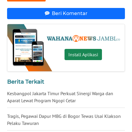
WN
LAMPUNG
Beri Komentar
WN
JATENG
WN
NUSANTARA
Install Aplikasi
WN
JOGJA
Berita Terkait
WN
Kesbangpol Jakarta Timur Perkuat Sinergi Warga dan
JATIM
Aparat Lewat Program Ngopi Cetar
WN
Tragis, Pegawai Dapur MBG di Bogor Tewas Usai Klakson
BALI
Pelaku Tawuran