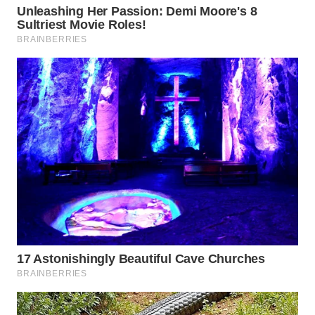
WN
KARAWANG
WN
BEKASI
WN
BOGOR
WN
DEPOK
WN
TAPANULI
UTARA
WN
SAMOSIR