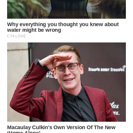
WAHANANEWS
CO ID
WAHANANEWS
NET
WAHANA
SPORT
WAHANA
UMKM
WAHANA
SELEB
WAHANA
PERSONA