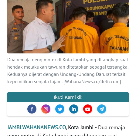
OPINI
PERISTIWA
Informasi
INDEKS
Dua remaja geng motor di Kota Jambi yang ditangkap saat
BERITA
hendak melakukan tawuran ditetapkan sebagai tersangka.
Keduanya dijerat dengan Undang-Undang Darurat terkait
KONTAK
kepemilikan senjata tajam. [WahanaNews.co/detikcom]
KAMI
Ikuti Kami di:
INFO
IKLAN
TENTANG
JAMBI.WAHANANEWS.CO
, Kota Jambi -
Dua remaja
KAMI
geng motor di Kota Jambi yang ditangkap saat