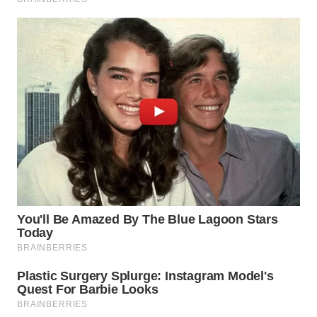
WN
MADURA
WN
SURABAYA
WN
NATUNA
WN
BINTAN
WN
MANDALIKA
WN
LIKUPANG