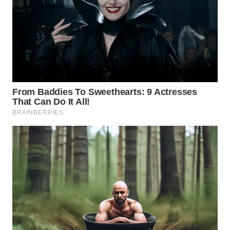
WAHANA
INFRASTRUKTUR
WAHANA
KONSUMEN
WAHANA
LISTRIK
WAHANA
TRAVEL
WAHANA
TV
WAHANANEWS
ID