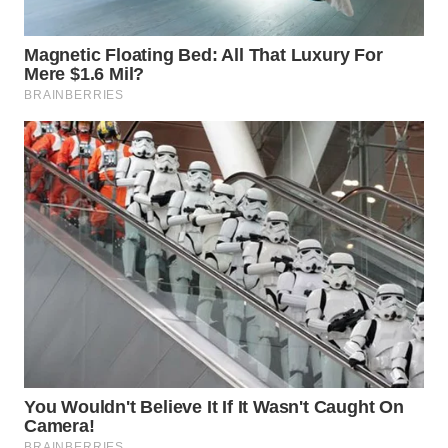
SUKABUMI
WN
PURWAKARTA
WN
PRIANGAN
TIMUR
WN
SEMARANG
WN
SOLO
WN
BOROBUDUR