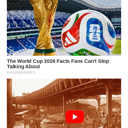
WN
NIAS
WN
LANGKAT
WN
TAPANULI
SELATAN
WN
TANJUNG
LESUNG
WN
KARO
WN