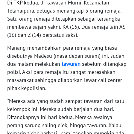
Di TKP kedua, di kawasan Murni, Kecamatan
PAPUA
Telanaipura, petugas menangkap 3 orang remaja.
BARAT
Satu orang remaja ditetapkan sebagai tersangka
membawa sajam yakni, KA (15). Dua remaja lain AS
WN
RIAU
(16) dan Z (14) berstatus saksi.
Manang menambahkan para remaja yang biasa
WN
disebutnya Madesu (masa depan suram) ini, sudah
SERAMBI
dua malam melakukan
tawuran
sebelum ditangkap
polisi. Aksi para remaja itu sangat meresahkan
WN
JAMBI
masyarakat sehingga dilaporkan lewat call center
pihak kepolisian.
WN
"Mereka ada yang sudah sempat tawuran dari satu
SULTRA
kelompok ini. Mereka sudah berjalan dua hari.
WN
Ditangkapnya ini hari kedua. Mereka awalnya
NTB
perang sarung saling ejek, hingga tawuran. Kalau
kemarin tidak berhasil kami tangkap mungkin ada