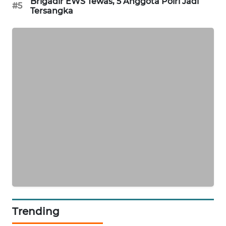
Brigadir EWS Tewas, 5 Anggota Polri Jadi
#5
NEWS
Tersangka
KRT
NEWS
KARING
NEWS
JURNAL
MARITIM
HUMBANG
NEWS
GARONGGANG
NEWS
Trending
FISUELRI