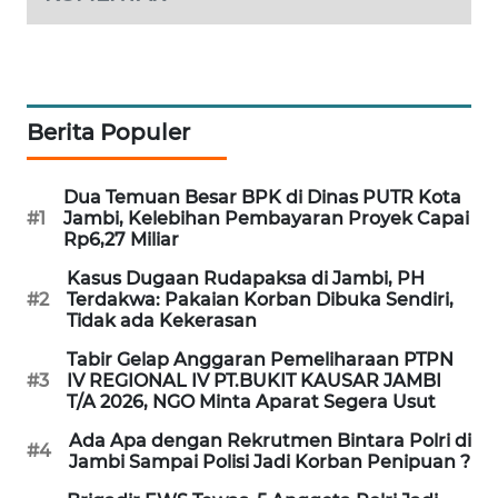
SITUNGIR
NEWS
SIDIKALANG
NEWS
Berita Populer
SIBARAGAS
Dua Temuan Besar BPK di Dinas PUTR Kota
NEWS
#1
Jambi, Kelebihan Pembayaran Proyek Capai
Rp6,27 Miliar
METRO
Kasus Dugaan Rudapaksa di Jambi, PH
SIANTAR
#2
Terdakwa: Pakaian Korban Dibuka Sendiri,
NEWS
Tidak ada Kekerasan
Tabir Gelap Anggaran Pemeliharaan PTPN
METRO
#3
IV REGIONAL IV PT.BUKIT KAUSAR JAMBI
MEDAN
T/A 2026, NGO Minta Aparat Segera Usut
NEWS
Ada Apa dengan Rekrutmen Bintara Polri di
#4
Jambi Sampai Polisi Jadi Korban Penipuan ?
METRO
JAKARTA