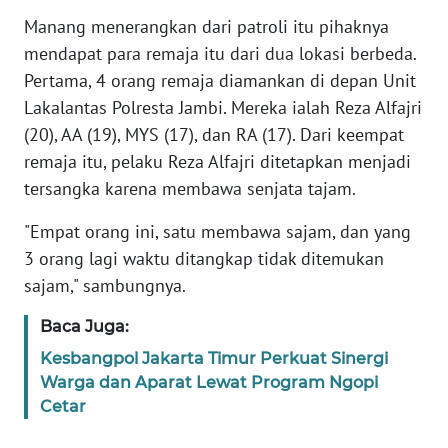
WN
JAKARTA
Manang menerangkan dari patroli itu pihaknya
mendapat para remaja itu dari dua lokasi berbeda.
WN
Pertama, 4 orang remaja diamankan di depan Unit
JABAR
Lakalantas Polresta Jambi. Mereka ialah Reza Alfajri
(20), AA (19), MYS (17), dan RA (17). Dari keempat
WN
remaja itu, pelaku Reza Alfajri ditetapkan menjadi
BANTEN
tersangka karena membawa senjata tajam.
WN
"Empat orang ini, satu membawa sajam, dan yang
NTT
3 orang lagi waktu ditangkap tidak ditemukan
sajam," sambungnya.
WN
KEPRI
Baca Juga:
Kesbangpol Jakarta Timur Perkuat Sinergi
WN
Warga dan Aparat Lewat Program Ngopi
PAPUA
Cetar
WN