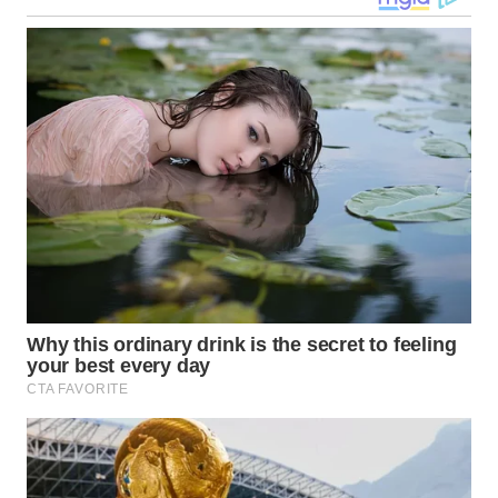
WN
GORONTALO
WN
SULUT
WN
MALUKU
WN
MALUT
WN
DAIRI
WN
DANAU
TOBA