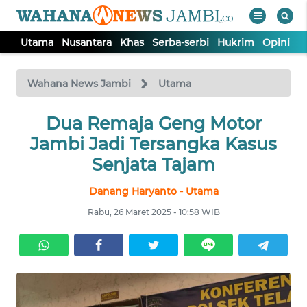
Utama
Nusantara
Khas
Serba-serbi
Hukrim
Opini
P
WAHANA
Tutup
TV
Wahana News Jambi
Utama
UTAMA
Dua Remaja Geng Motor
Jambi Jadi Tersangka Kasus
NUSANTARA
Senjata Tajam
Danang Haryanto - Utama
KHAS
Rabu, 26 Maret 2025 - 10:58 WIB
SERBA-
SERBI
HUKRIM