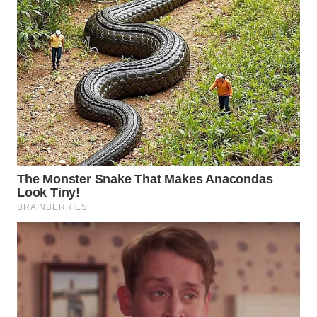
WN
PADANG
LAWAS
WN
SUMEDANG
WN
CIANJUR
WN
KEPULAUAN
SERIBU
WN
TANGERANG