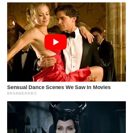
WN
LABUANBAJO
WN
BORNEO
Wahana
Media
Group
WAHANA
NEWS
WAHANA
TANI
WAHANA
ADVOKAT