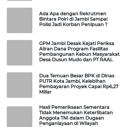
MASYARAKAT
KELISTRIKAN
Ada Apa dengan Rekrutmen
Bintara Polri di Jambi Sampai
Polisi Jadi Korban Penipuan ?
WALINKI
ID
GPM Jambi Desak Kejati Periksa
MAWAKA
Aliran Dana Program Fasilitas
ID
Pembangunan Kebun Masyarakat
Desa Dusun Mudo dan PT RAAL
MARTABAT
NET
Dua Temuan Besar BPK di Dinas
PUTR Kota Jambi, Kelebihan
Pembayaran Proyek Capai Rp6,27
PLN
Miliar
WATCH
Hasil Pemeriksaan Sementara
MKLI
Tidak Menemukan Keterlibatan
Anggota TNI dalam Dugaan
Penganiayaan di Wilayah
LPKKI