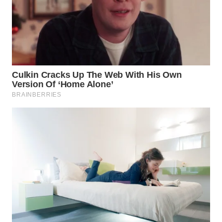
WN
BINJAI
WN
CIREBON
WN
INDRAMAYU
WN
KUNINGAN
WN
MAJALENGKA
WN
SUBANG
WN