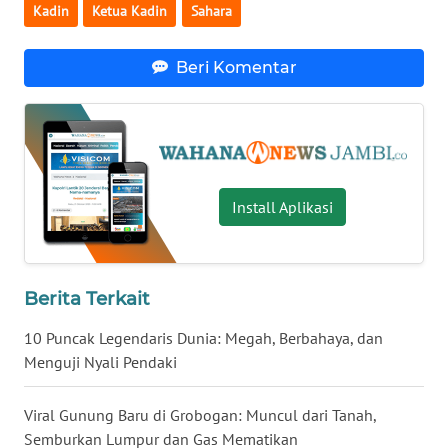
WN
Kadin
Ketua Kadin
Sahara
GORONTALO
Beri Komentar
WN
SULUT
WN
MALUKU
Install Aplikasi
WN
MALUT
Berita Terkait
WN
DAIRI
10 Puncak Legendaris Dunia: Megah, Berbahaya, dan
Menguji Nyali Pendaki
WN
DANAU
TOBA
Viral Gunung Baru di Grobogan: Muncul dari Tanah,
Semburkan Lumpur dan Gas Mematikan