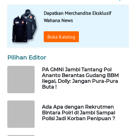
Dapatkan Merchandise Eksklusif
LKKI
Wahana News
KOPEKLIN
Buka Katalog
PORTAL
KONSUMEN
Pilihan Editor
FORWAMKI
PA GMNI Jambi Tantang Pol
Ananto Berantas Gudang BBM
Ilegal, Dolly: Jangan Pura-Pura
ALPERKLINAS
Buta !
FORJASIDA
Ada Apa dengan Rekrutmen
Bintara Polri di Jambi Sampai
TAMBANG
Polisi Jadi Korban Penipuan ?
NEWS