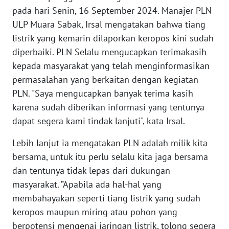
WN
pada hari Senin, 16 September 2024. Manajer PLN
SULTENG
ULP Muara Sabak, Irsal mengatakan bahwa tiang
listrik yang kemarin dilaporkan keropos kini sudah
WN
diperbaiki. PLN Selalu mengucapkan terimakasih
SULBAR
kepada masyarakat yang telah menginformasikan
permasalahan yang berkaitan dengan kegiatan
WN
PLN. "Saya mengucapkan banyak terima kasih
BABEL
karena sudah diberikan informasi yang tentunya
dapat segera kami tindak lanjuti", kata Irsal.
WN
SUMBAR
Lebih lanjut ia mengatakan PLN adalah milik kita
bersama, untuk itu perlu selalu kita jaga bersama
WN
SUMSEL
dan tentunya tidak lepas dari dukungan
masyarakat. ”Apabila ada hal-hal yang
WN
membahayakan seperti tiang listrik yang sudah
BENGKULU
keropos maupun miring atau pohon yang
berpotensi mengenai jaringan listrik, tolong segera