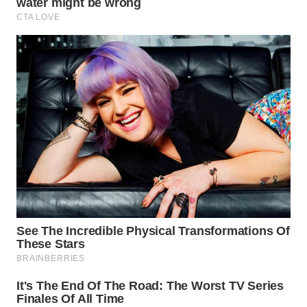
WN
KARAWANG
WN
BEKASI
WN
BOGOR
WN
DEPOK
WN
TAPANULI
UTARA
WN
SAMOSIR