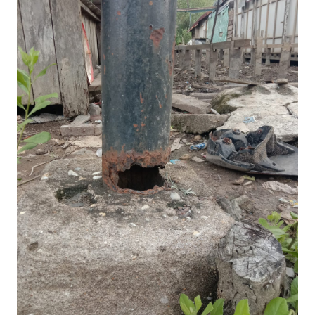
OPINI
PERISTIWA
Informasi
INDEKS
BERITA
KONTAK
KAMI
INFO
IKLAN
TENTANG
KAMI