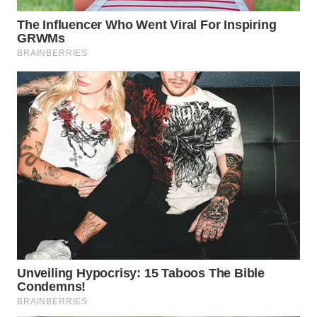
WAHANA
OTOMOTIF
WAHANA
HEALTH
WAHANA
DESA
WISATA
LAPAK
WAHANA
Wahana
Network
KONSUMEN
LISTRIK