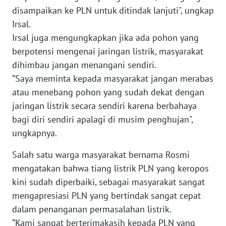
WN
disampaikan ke PLN untuk ditindak lanjuti", ungkap
LAMPUNG
Irsal.
Irsal juga mengungkapkan jika ada pohon yang
WN
berpotensi mengenai jaringan listrik, masyarakat
JATENG
dihimbau jangan menangani sendiri.
”Saya meminta kepada masyarakat jangan merabas
WN
NUSANTARA
atau menebang pohon yang sudah dekat dengan
jaringan listrik secara sendiri karena berbahaya
WN
bagi diri sendiri apalagi di musim penghujan",
JOGJA
ungkapnya.
Salah satu warga masyarakat bernama Rosmi
WN
JATIM
mengatakan bahwa tiang listrik PLN yang keropos
kini sudah diperbaiki, sebagai masyarakat sangat
WN
mengapresiasi PLN yang bertindak sangat cepat
BALI
dalam penanganan permasalahan listrik.
”Kami sangat berterimakasih kepada PLN yang