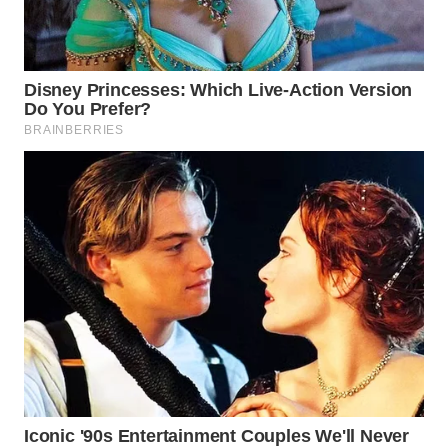
SUKABUMI
WN
PURWAKARTA
WN
PRIANGAN
TIMUR
WN
SEMARANG
WN
SOLO
WN
BOROBUDUR