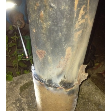
WN
JAKARTA
WN
JABAR
WN
BANTEN
WN
NTT
WN
KEPRI
WN
PAPUA
WN