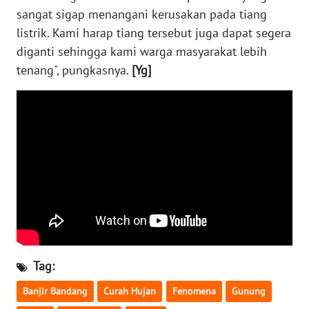
WN
sangat sigap menangani kerusakan pada tiang
KALBAR
listrik. Kami harap tiang tersebut juga dapat segera
diganti sehingga kami warga masyarakat lebih
WN
tenang", pungkasnya.
[Yg]
KALTENG
WN
KALTARA
WN
KALSEL
WN
KALTIM
WN
Tag:
SULSEL
Banjir Bandang
Curah Hujan
Fenomena
Gunung