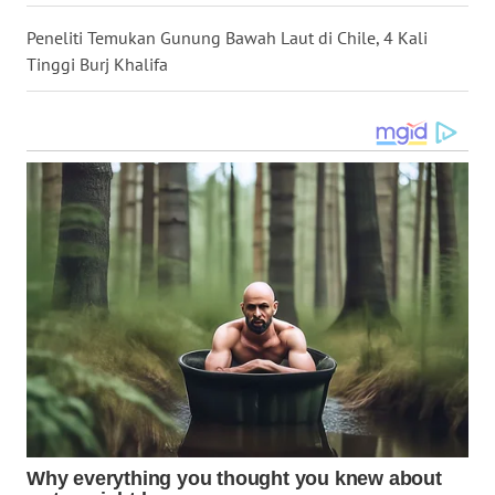
SIMALUNGUN
Peneliti Temukan Gunung Bawah Laut di Chile, 4 Kali
WN
Tinggi Burj Khalifa
LABUHANBATU
WN
TAPANULI
TENGAH
WN DELI
SERDANG
WN
TEBING
TINGGI
WN
PAKPAK