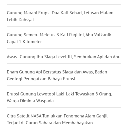
WN
NIAS
Gunung Marapi Erupsi Dua Kali Sehari, Letusan Malam
Lebih Dahsyat
WN
LANGKAT
Gunung Semeru Meletus 3 Kali Pagi Ini, Abu Vulkanik
Capai 1 Kilometer
WN
TAPANULI
Awas! Gunung Ibu Siaga Level III, Semburkan Api dan Abu
SELATAN
Enam Gunung Api Berstatus Siaga dan Awas, Badan
WN
Geologi Peringatkan Bahaya Erupsi
TANJUNG
LESUNG
Erupsi Gunung Lewotobi Laki-Laki Tewaskan 8 Orang,
Warga Diminta Waspada
WN
KARO
Citra Satelit NASA Tunjukkan Fenomena Alam Ganjil
Terjadi di Gurun Sahara dan Membahayakan
WN