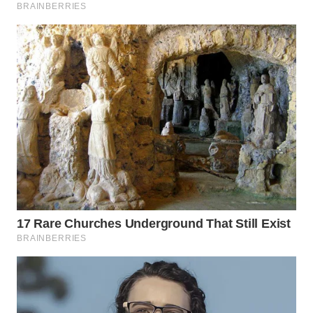
WN
PADANG
LAWAS
WN
SUMEDANG
WN
CIANJUR
WN
KEPULAUAN
SERIBU
WN
TANGERANG