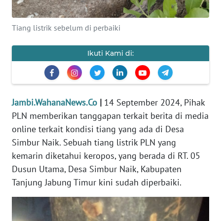
PEDOMAN
MEDIA
Tiang listrik sebelum di perbaiki
SIBER
Ikuti Kami di:
REDAKSI
KARIR
Jambi.WahanaNews.Co
|
14 September 2024, Pihak
PLN memberikan tanggapan terkait berita di media
DISCLAIMER
online terkait kondisi tiang yang ada di Desa
Wahana
Simbur Naik. Sebuah tiang listrik PLN yang
News
kemarin diketahui keropos, yang berada di RT. 05
Regional
Dusun Utama, Desa Simbur Naik, Kabupaten
Tanjung Jabung Timur kini sudah diperbaiki.
WN
SUMUT