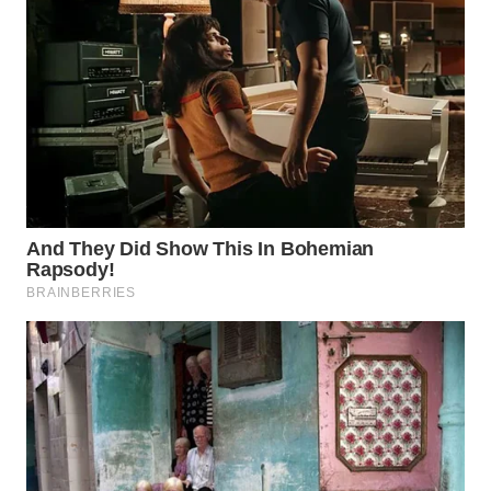
WAHANA
INFRASTRUKTUR
WAHANA
KONSUMEN
WAHANA
LISTRIK
WAHANA
TRAVEL
WAHANA
TV
WAHANANEWS
ID