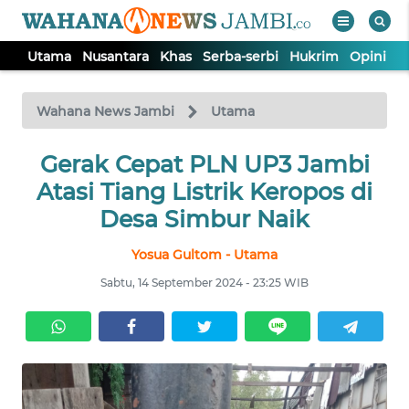
Utama
Nusantara
Khas
Serba-serbi
Hukrim
Opini
P
WAHANA
Tutup
TV
Wahana News Jambi
Utama
UTAMA
Gerak Cepat PLN UP3 Jambi
Atasi Tiang Listrik Keropos di
NUSANTARA
Desa Simbur Naik
Yosua Gultom - Utama
KHAS
Sabtu, 14 September 2024 - 23:25 WIB
SERBA-
SERBI
HUKRIM