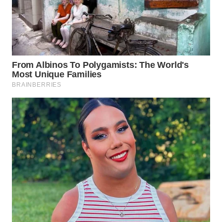
WAHANANEWS
CO ID
WAHANANEWS
NET
WAHANA
SPORT
WAHANA
UMKM
WAHANA
SELEB
WAHANA
PERSONA