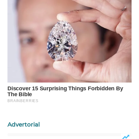
MASYARAKAT
KELISTRIKAN
WALINKI
ID
MAWAKA
ID
MARTABAT
NET
PLN
WATCH
MKLI
Advertorial
LPKKI