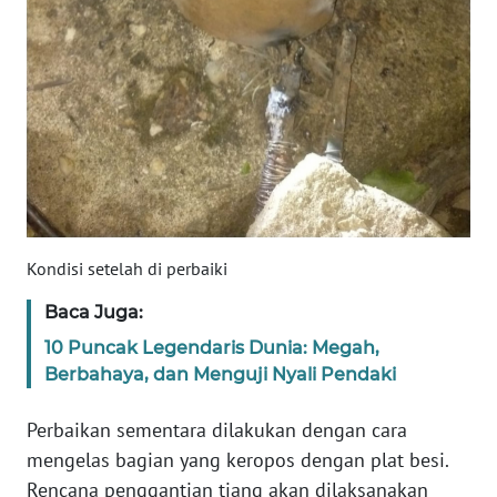
PAPUA
BARAT
WN
RIAU
WN
SERAMBI
WN
Kondisi setelah di perbaiki
JAMBI
Baca Juga:
10 Puncak Legendaris Dunia: Megah,
WN
SULTRA
Berbahaya, dan Menguji Nyali Pendaki
Perbaikan sementara dilakukan dengan cara
WN
NTB
mengelas bagian yang keropos dengan plat besi.
Rencana penggantian tiang akan dilaksanakan