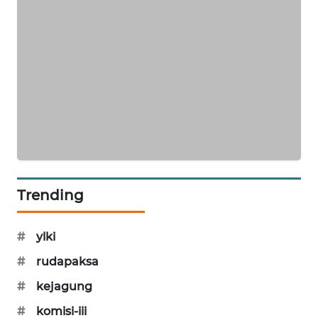
ID
PERAPKI
NEWS
SONYA
ASA
NEWS
Trending
#
ylki
#
rudapaksa
#
kejagung
#
komisi-iii