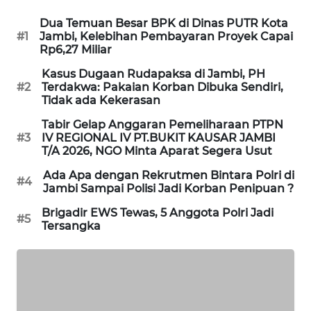
ID
Dua Temuan Besar BPK di Dinas PUTR Kota
#1
Jambi, Kelebihan Pembayaran Proyek Capai
ENERGI
Rp6,27 Miliar
NEWS
Kasus Dugaan Rudapaksa di Jambi, PH
#2
Terdakwa: Pakaian Korban Dibuka Sendiri,
CILEUNGSI
Tidak ada Kekerasan
NEWS
Tabir Gelap Anggaran Pemeliharaan PTPN
#3
IV REGIONAL IV PT.BUKIT KAUSAR JAMBI
BERKAT
T/A 2026, NGO Minta Aparat Segera Usut
NEWS
Ada Apa dengan Rekrutmen Bintara Polri di
#4
Jambi Sampai Polisi Jadi Korban Penipuan ?
BERAMPU
Brigadir EWS Tewas, 5 Anggota Polri Jadi
NEWS
#5
Tersangka
ANUGERAH
NEWS
AKHLAK