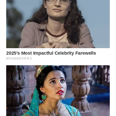
WN
BINJAI
WN
CIREBON
WN
INDRAMAYU
WN
KUNINGAN
WN
MAJALENGKA
WN
SUBANG
WN