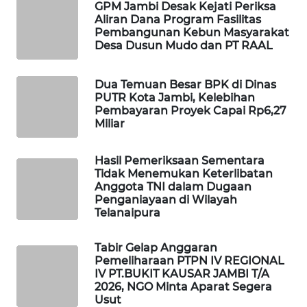
GPM Jambi Desak Kejati Periksa
SITUNGIR
Aliran Dana Program Fasilitas
NEWS
Pembangunan Kebun Masyarakat
Desa Dusun Mudo dan PT RAAL
SIDIKALANG
NEWS
Dua Temuan Besar BPK di Dinas
PUTR Kota Jambi, Kelebihan
SIBARAGAS
Pembayaran Proyek Capai Rp6,27
Miliar
NEWS
Hasil Pemeriksaan Sementara
METRO
Tidak Menemukan Keterlibatan
SIANTAR
Anggota TNI dalam Dugaan
NEWS
Penganiayaan di Wilayah
Telanaipura
METRO
MEDAN
Tabir Gelap Anggaran
NEWS
Pemeliharaan PTPN IV REGIONAL
IV PT.BUKIT KAUSAR JAMBI T/A
2026, NGO Minta Aparat Segera
METRO
Usut
JAKARTA