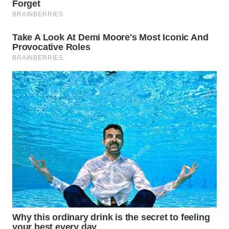
WN
MADURA
WN
SURABAYA
WN
NATUNA
WN
BINTAN
WN
MANDALIKA
WN
LIKUPANG