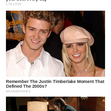
WN
LABUANBAJO
WN
BORNEO
Wahana
Media
Group
WAHANA
NEWS
WAHANA
TANI
WAHANA
ADVOKAT