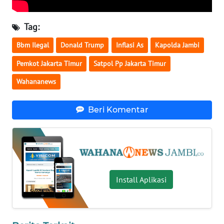
WN
LAMPUNG
Tag:
WN
Bbm Ilegal
Donald Trump
Inflasi As
Kapolda Jambi
JATENG
Pemkot Jakarta Timur
Satpol Pp Jakarta Timur
WN
Wahananews
NUSANTARA
Beri Komentar
WN
JOGJA
WN
JATIM
Install Aplikasi
WN
BALI