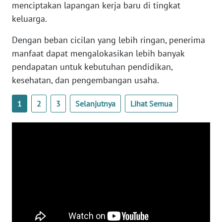
menciptakan lapangan kerja baru di tingkat
WN
keluarga.
SULTENG
Dengan beban cicilan yang lebih ringan, penerima
WN
manfaat dapat mengalokasikan lebih banyak
SULBAR
pendapatan untuk kebutuhan pendidikan,
kesehatan, dan pengembangan usaha.
WN
BABEL
1
2
3
Selanjutnya
Lihat Semua
WN
SUMBAR
WN
SUMSEL
WN
BENGKULU