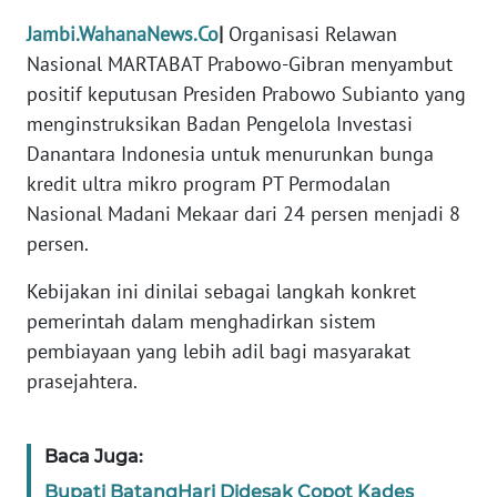
Jambi.WahanaNews.Co
|
Organisasi Relawan
PEDOMAN
MEDIA
Nasional MARTABAT Prabowo-Gibran menyambut
SIBER
positif keputusan Presiden Prabowo Subianto yang
menginstruksikan Badan Pengelola Investasi
REDAKSI
Danantara Indonesia untuk menurunkan bunga
kredit ultra mikro program PT Permodalan
KARIR
Nasional Madani Mekaar dari 24 persen menjadi 8
persen.
DISCLAIMER
Kebijakan ini dinilai sebagai langkah konkret
Wahana
pemerintah dalam menghadirkan sistem
News
pembiayaan yang lebih adil bagi masyarakat
Regional
prasejahtera.
WN
SUMUT
Baca Juga:
Bupati BatangHari Didesak Copot Kades