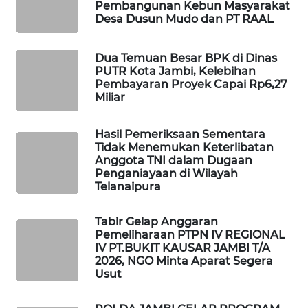
Pembangunan Kebun Masyarakat
Desa Dusun Mudo dan PT RAAL
LKKI
Dua Temuan Besar BPK di Dinas
KOPEKLIN
PUTR Kota Jambi, Kelebihan
Pembayaran Proyek Capai Rp6,27
Miliar
PORTAL
KONSUMEN
Hasil Pemeriksaan Sementara
Tidak Menemukan Keterlibatan
FORWAMKI
Anggota TNI dalam Dugaan
Penganiayaan di Wilayah
Telanaipura
ALPERKLINAS
Tabir Gelap Anggaran
FORJASIDA
Pemeliharaan PTPN IV REGIONAL
IV PT.BUKIT KAUSAR JAMBI T/A
2026, NGO Minta Aparat Segera
TAMBANG
Usut
NEWS