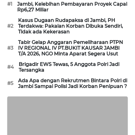
#1
Jambi, Kelebihan Pembayaran Proyek Capai
NEWS
Rp6,27 Miliar
Kasus Dugaan Rudapaksa di Jambi, PH
KRT
#2
Terdakwa: Pakaian Korban Dibuka Sendiri,
NEWS
Tidak ada Kekerasan
Tabir Gelap Anggaran Pemeliharaan PTPN
KARING
#3
IV REGIONAL IV PT.BUKIT KAUSAR JAMBI
NEWS
T/A 2026, NGO Minta Aparat Segera Usut
Brigadir EWS Tewas, 5 Anggota Polri Jadi
JURNAL
#4
Tersangka
MARITIM
Ada Apa dengan Rekrutmen Bintara Polri di
#5
Jambi Sampai Polisi Jadi Korban Penipuan ?
HUMBANG
NEWS
GARONGGANG
NEWS
FISUELRI