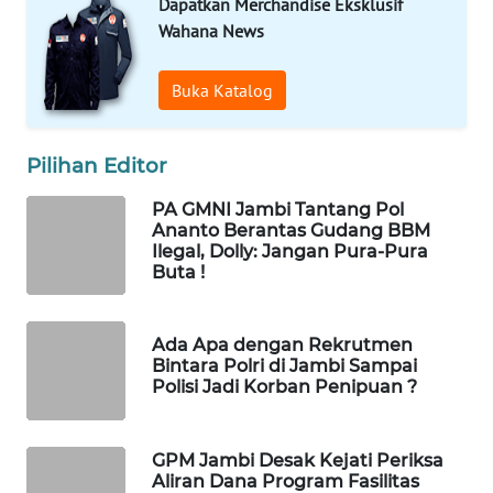
Dapatkan Merchandise Eksklusif
MASYARAKAT
Wahana News
KELISTRIKAN
Buka Katalog
WALINKI
ID
Pilihan Editor
MAWAKA
ID
PA GMNI Jambi Tantang Pol
Ananto Berantas Gudang BBM
Ilegal, Dolly: Jangan Pura-Pura
MARTABAT
Buta !
NET
Ada Apa dengan Rekrutmen
PLN
Bintara Polri di Jambi Sampai
WATCH
Polisi Jadi Korban Penipuan ?
MKLI
GPM Jambi Desak Kejati Periksa
Aliran Dana Program Fasilitas
LPKKI