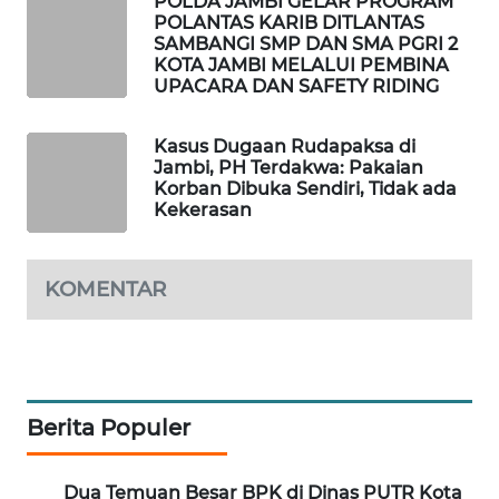
POLDA JAMBI GELAR PROGRAM
SITUNGIR
POLANTAS KARIB DITLANTAS
NEWS
SAMBANGI SMP DAN SMA PGRI 2
KOTA JAMBI MELALUI PEMBINA
UPACARA DAN SAFETY RIDING
SIDIKALANG
NEWS
Kasus Dugaan Rudapaksa di
Jambi, PH Terdakwa: Pakaian
SIBARAGAS
Korban Dibuka Sendiri, Tidak ada
NEWS
Kekerasan
METRO
SIANTAR
KOMENTAR
NEWS
METRO
MEDAN
NEWS
Berita Populer
METRO
Dua Temuan Besar BPK di Dinas PUTR Kota
JAKARTA