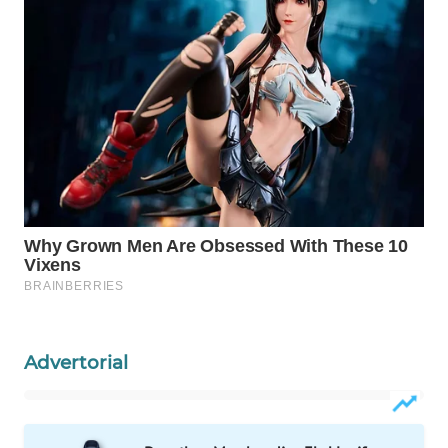
WAHANA
OTOMOTIF
WAHANA
HEALTH
WAHANA
DESA
WISATA
LAPAK
WAHANA
Wahana
Network
Advertorial
KONSUMEN
LISTRIK