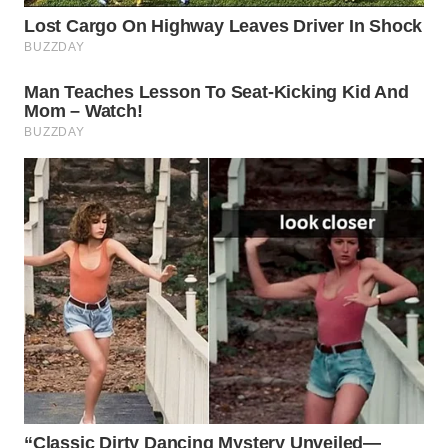
WAHANA
INFRASTRUKTUR
WAHANA
KONSUMEN
WAHANA
LISTRIK
WAHANA
TRAVEL
WAHANA
TV
WAHANANEWS
ID