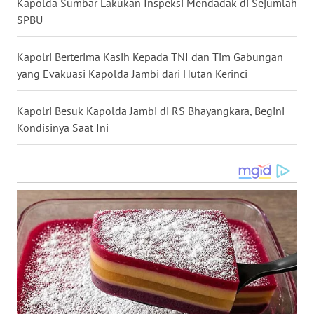
WN
Kapolda Sumbar Lakukan Inspeksi Mendadak di Sejumlah
GORONTALO
SPBU
WN
Kapolri Berterima Kasih Kepada TNI dan Tim Gabungan
SULUT
yang Evakuasi Kapolda Jambi dari Hutan Kerinci
WN
Kapolri Besuk Kapolda Jambi di RS Bhayangkara, Begini
MALUKU
Kondisinya Saat Ini
WN
MALUT
WN
DAIRI
WN
DANAU
TOBA