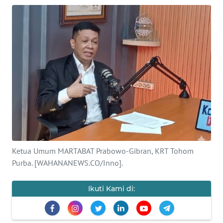
OPINI
PERISTIWA
Informasi
INDEKS
BERITA
KONTAK
KAMI
Ketua Umum MARTABAT Prabowo-Gibran, KRT Tohom
Purba. [WAHANANEWS.CO/Inno].
INFO
IKLAN
Ikuti Kami di:
TENTANG
KAMI