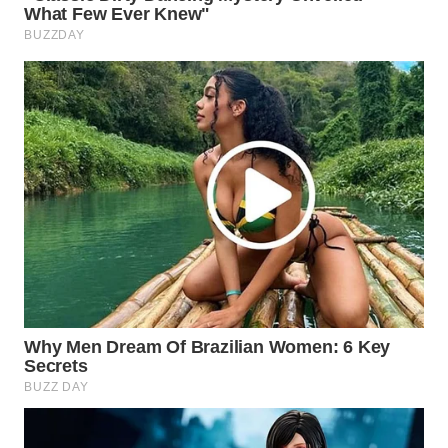
WAHANANEWS
CO ID
WAHANANEWS
NET
WAHANA
SPORT
WAHANA
UMKM
WAHANA
SELEB
WAHANA
PERSONA