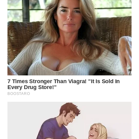
WN
KARAWANG
WN
BEKASI
WN
BOGOR
WN
DEPOK
WN
TAPANULI
UTARA
WN
SAMOSIR