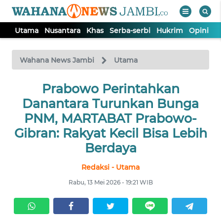
Utama
Nusantara
Khas
Serba-serbi
Hukrim
Opini
P
WAHANA
Tutup
TV
Wahana News Jambi
Utama
UTAMA
Prabowo Perintahkan
Danantara Turunkan Bunga
NUSANTARA
PNM, MARTABAT Prabowo-
Gibran: Rakyat Kecil Bisa Lebih
KHAS
Berdaya
Redaksi - Utama
SERBA-
SERBI
Rabu, 13 Mei 2026 - 19:21 WIB
HUKRIM