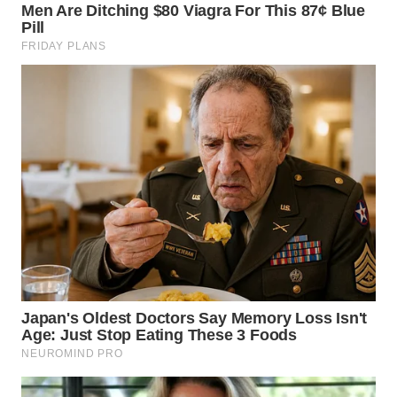
SIMALUNGUN
WN
LABUHANBATU
WN
TAPANULI
TENGAH
WN DELI
SERDANG
WN
TEBING
TINGGI
WN
PAKPAK