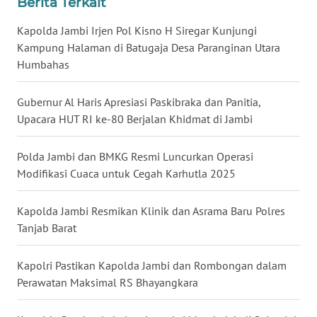
Berita Terkait
WN
KALBAR
Kapolda Jambi Irjen Pol Kisno H Siregar Kunjungi
Kampung Halaman di Batugaja Desa Paranginan Utara
WN
Humbahas
KALTENG
Gubernur Al Haris Apresiasi Paskibraka dan Panitia,
WN
Upacara HUT RI ke-80 Berjalan Khidmat di Jambi
KALTARA
Polda Jambi dan BMKG Resmi Luncurkan Operasi
WN
Modifikasi Cuaca untuk Cegah Karhutla 2025
KALSEL
Kapolda Jambi Resmikan Klinik dan Asrama Baru Polres
WN
Tanjab Barat
KALTIM
Kapolri Pastikan Kapolda Jambi dan Rombongan dalam
WN
SULSEL
Perawatan Maksimal RS Bhayangkara