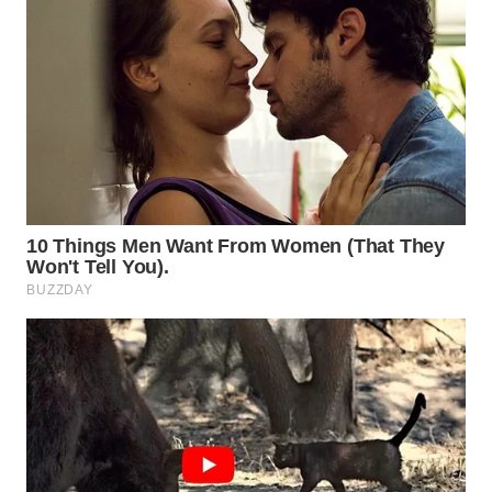
WN
MADURA
WN
SURABAYA
WN
NATUNA
WN
BINTAN
WN
MANDALIKA
WN
LIKUPANG