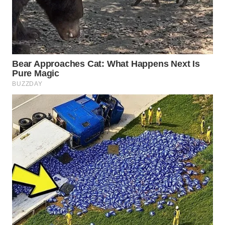
WN
LABUANBAJO
WN
BORNEO
Wahana
Media
Group
WAHANA
NEWS
WAHANA
TANI
WAHANA
ADVOKAT