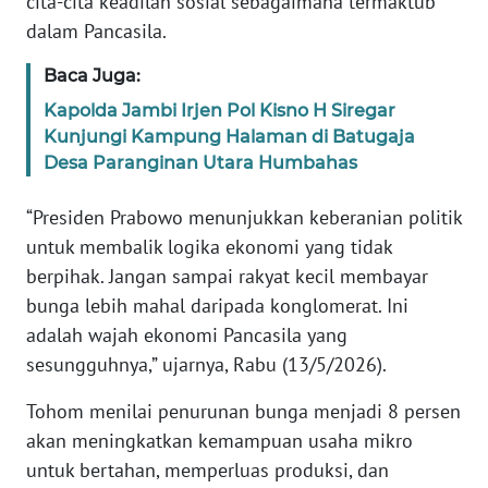
cita-cita keadilan sosial sebagaimana termaktub
PAPUA
dalam Pancasila.
BARAT
Baca Juga:
WN
Kapolda Jambi Irjen Pol Kisno H Siregar
RIAU
Kunjungi Kampung Halaman di Batugaja
Desa Paranginan Utara Humbahas
WN
SERAMBI
“Presiden Prabowo menunjukkan keberanian politik
untuk membalik logika ekonomi yang tidak
WN
berpihak. Jangan sampai rakyat kecil membayar
JAMBI
bunga lebih mahal daripada konglomerat. Ini
adalah wajah ekonomi Pancasila yang
WN
sesungguhnya,” ujarnya, Rabu (13/5/2026).
SULTRA
Tohom menilai penurunan bunga menjadi 8 persen
WN
akan meningkatkan kemampuan usaha mikro
NTB
untuk bertahan, memperluas produksi, dan