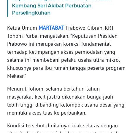
WN
Kembang Seri Akibat Perbuatan
JAKARTA
Perselingkuhan
WN
Ketua Umum
MARTABAT
Prabowo-Gibran, KRT
JABAR
Tohom Purba, mengatakan, “Keputusan Presiden
Prabowo ini merupakan koreksi fundamental
WN
BANTEN
terhadap ketimpangan akses permodalan yang
selama ini membebani pelaku usaha ultra mikro,
WN
khususnya para ibu rumah tangga peserta program
NTT
Mekaar.”
Menurut Tohom, selama bertahun-tahun
WN
KEPRI
masyarakat kecil justru dikenakan bunga jauh
lebih tinggi dibanding kelompok usaha besar yang
WN
memiliki akses luas ke perbankan.
PAPUA
Kondisi tersebut dinilainya tidak selaras dengan
WN