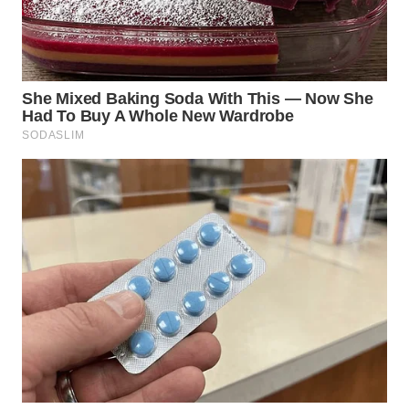
WN
NIAS
WN
LANGKAT
WN
TAPANULI
SELATAN
WN
TANJUNG
LESUNG
WN
KARO
WN