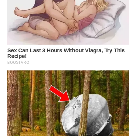
WN
PADANG
LAWAS
WN
SUMEDANG
WN
CIANJUR
WN
KEPULAUAN
SERIBU
WN
TANGERANG