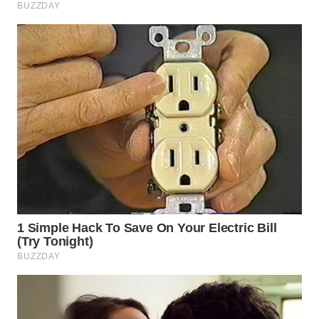
SUKABUMI
WN
PURWAKARTA
WN
PRIANGAN
TIMUR
WN
SEMARANG
WN
SOLO
WN
BOROBUDUR