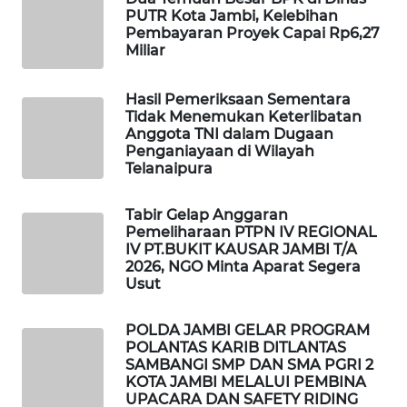
WAHANA
PUTR Kota Jambi, Kelebihan
INFRASTRUKTUR
Pembayaran Proyek Capai Rp6,27
Miliar
WAHANA
KONSUMEN
Hasil Pemeriksaan Sementara
Tidak Menemukan Keterlibatan
Anggota TNI dalam Dugaan
WAHANA
Penganiayaan di Wilayah
LISTRIK
Telanaipura
WAHANA
Tabir Gelap Anggaran
Pemeliharaan PTPN IV REGIONAL
TRAVEL
IV PT.BUKIT KAUSAR JAMBI T/A
2026, NGO Minta Aparat Segera
WAHANA
Usut
TV
POLDA JAMBI GELAR PROGRAM
POLANTAS KARIB DITLANTAS
WAHANANEWS
SAMBANGI SMP DAN SMA PGRI 2
ID
KOTA JAMBI MELALUI PEMBINA
UPACARA DAN SAFETY RIDING