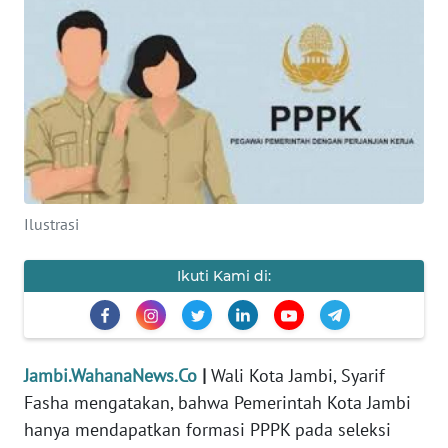
OPINI
PERISTIWA
Informasi
INDEKS
BERITA
Ilustrasi
KONTAK
Ikuti Kami di:
KAMI
INFO
IKLAN
Jambi.WahanaNews.Co
|
Wali Kota Jambi, Syarif
Fasha mengatakan, bahwa Pemerintah Kota Jambi
TENTANG
KAMI
hanya mendapatkan formasi PPPK pada seleksi