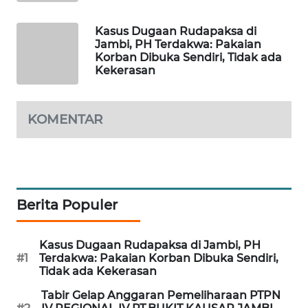
WAHANANEWS
CO ID
Kasus Dugaan Rudapaksa di
Jambi, PH Terdakwa: Pakaian
Korban Dibuka Sendiri, Tidak ada
WAHANANEWS
Kekerasan
NET
WAHANA
KOMENTAR
SPORT
WAHANA
UMKM
Berita Populer
WAHANA
SELEB
Kasus Dugaan Rudapaksa di Jambi, PH
#1
Terdakwa: Pakaian Korban Dibuka Sendiri,
WAHANA
Tidak ada Kekerasan
PERSONA
Tabir Gelap Anggaran Pemeliharaan PTPN