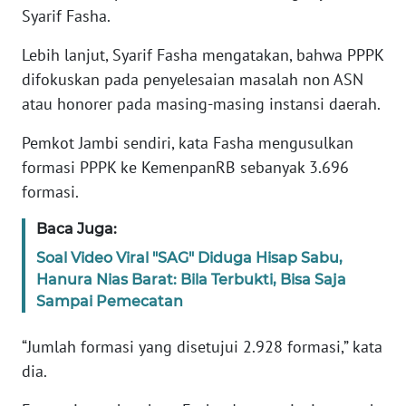
WN
Syarif Fasha.
JAKARTA
Lebih lanjut, Syarif Fasha mengatakan, bahwa PPPK
WN
difokuskan pada penyelesaian masalah non ASN
JABAR
atau honorer pada masing-masing instansi daerah.
WN
Pemkot Jambi sendiri, kata Fasha mengusulkan
BANTEN
formasi PPPK ke KemenpanRB sebanyak 3.696
formasi.
WN
NTT
Baca Juga:
Soal Video Viral "SAG" Diduga Hisap Sabu,
WN
Hanura Nias Barat: Bila Terbukti, Bisa Saja
KEPRI
Sampai Pemecatan
WN
“Jumlah formasi yang disetujui 2.928 formasi,” kata
PAPUA
dia.
WN