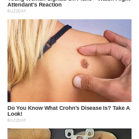
WN
NIAS
WN
LANGKAT
WN
TAPANULI
SELATAN
WN
TANJUNG
LESUNG
WN
KARO
WN