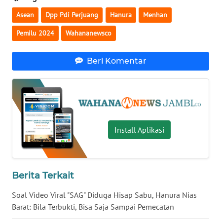
WN
Asean
Dpp Pdi Perjuang
Hanura
Menhan
SULTENG
Pemilu 2024
Wahananewsco
WN
SULBAR
Beri Komentar
WN
BABEL
WN
SUMBAR
Install Aplikasi
WN
SUMSEL
Berita Terkait
WN
Soal Video Viral "SAG" Diduga Hisap Sabu, Hanura Nias
BENGKULU
Barat: Bila Terbukti, Bisa Saja Sampai Pemecatan