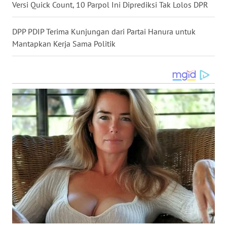
WN
Versi Quick Count, 10 Parpol Ini Diprediksi Tak Lolos DPR
KALBAR
DPP PDIP Terima Kunjungan dari Partai Hanura untuk
WN
Mantapkan Kerja Sama Politik
KALTENG
WN
KALTARA
WN
KALSEL
WN
KALTIM
WN
SULSEL