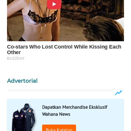
WN
MADURA
WN
SURABAYA
WN
NATUNA
WN
BINTAN
Advertorial
WN
MANDALIKA
Dapatkan Merchandise Eksklusif
WN
Wahana News
LIKUPANG
Buka Katalog