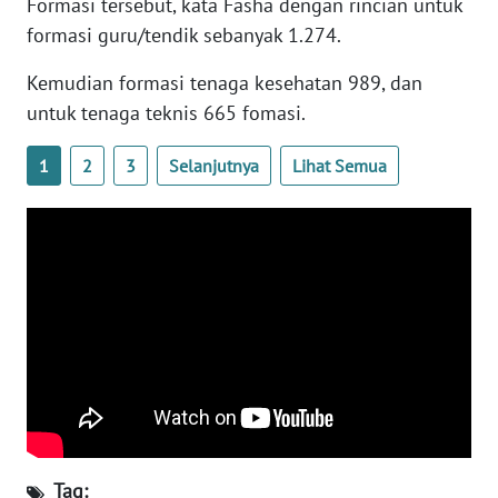
Formasi tersebut, kata Fasha dengan rincian untuk
PAPUA
formasi guru/tendik sebanyak 1.274.
BARAT
Kemudian formasi tenaga kesehatan 989, dan
WN
untuk tenaga teknis 665 fomasi.
RIAU
1
2
3
Selanjutnya
Lihat Semua
WN
SERAMBI
WN
JAMBI
WN
SULTRA
WN
NTB
Tag: