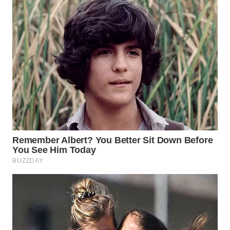
WN
BINJAI
WN
CIREBON
WN
INDRAMAYU
WN
KUNINGAN
WN
MAJALENGKA
WN
SUBANG
WN