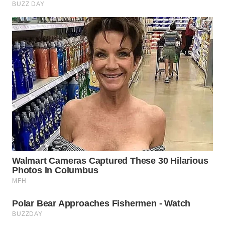
WN
KARAWANG
WN
BEKASI
WN
BOGOR
WN
DEPOK
WN
TAPANULI
UTARA
WN
SAMOSIR