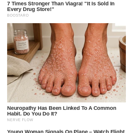
WN
GORONTALO
WN
SULUT
WN
MALUKU
WN
MALUT
WN
DAIRI
WN
DANAU
TOBA