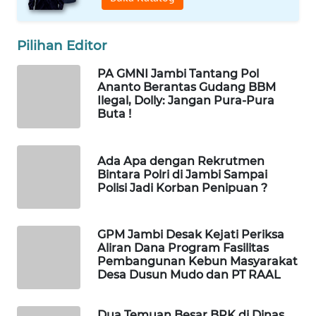
WN
LABUANBAJO
Pilihan Editor
WN
PA GMNI Jambi Tantang Pol
BORNEO
Ananto Berantas Gudang BBM
Ilegal, Dolly: Jangan Pura-Pura
Wahana
Buta !
Media
Group
Ada Apa dengan Rekrutmen
WAHANA
Bintara Polri di Jambi Sampai
NEWS
Polisi Jadi Korban Penipuan ?
WAHANA
GPM Jambi Desak Kejati Periksa
TANI
Aliran Dana Program Fasilitas
Pembangunan Kebun Masyarakat
WAHANA
Desa Dusun Mudo dan PT RAAL
ADVOKAT
Dua Temuan Besar BPK di Dinas