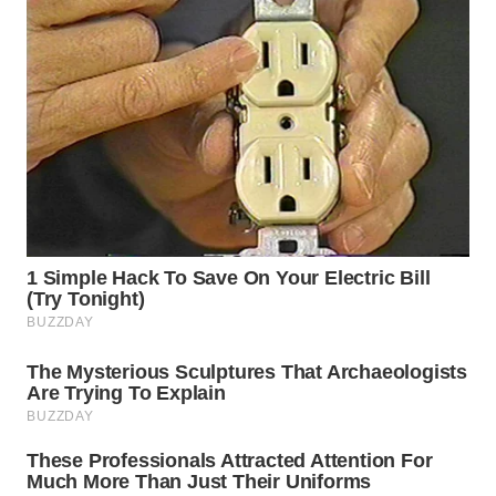
SIMALUNGUN
WN
LABUHANBATU
WN
TAPANULI
TENGAH
WN DELI
SERDANG
WN
TEBING
TINGGI
WN
PAKPAK