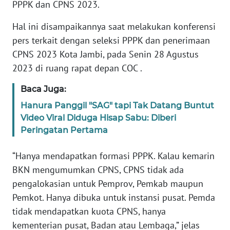
PPPK dan CPNS 2023.
PEDOMAN
Hal ini disampaikannya saat melakukan konferensi
MEDIA
SIBER
pers terkait dengan seleksi PPPK dan penerimaan
CPNS 2023 Kota Jambi, pada Senin 28 Agustus
REDAKSI
2023 di ruang rapat depan COC .
Baca Juga:
KARIR
Hanura Panggil "SAG" tapi Tak Datang Buntut
Video Viral Diduga Hisap Sabu: Diberi
DISCLAIMER
Peringatan Pertama
Wahana
“Hanya mendapatkan formasi PPPK. Kalau kemarin
News
Regional
BKN mengumumkan CPNS, CPNS tidak ada
pengalokasian untuk Pemprov, Pemkab maupun
WN
Pemkot. Hanya dibuka untuk instansi pusat. Pemda
SUMUT
tidak mendapatkan kuota CPNS, hanya
kementerian pusat, Badan atau Lembaga,” jelas