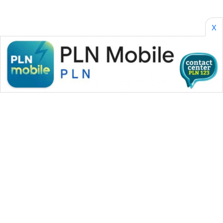
ID
X
PERAPKI
NEWS
SONYA
ASA
NEWS
WAHANA MEDIA GROUP
|
|
|
WAHANA NEWS co
WAHANA TANI
WAHANA ADVOKAT