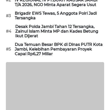
#2
IV REGIONAL IV PT.BUKIT KAUSAR JAMBI
WAHANA
T/A 2026, NGO Minta Aparat Segera Usut
OTOMOTIF
Brigadir EWS Tewas, 5 Anggota Polri Jadi
#3
Tersangka
WAHANA
HEALTH
Desak Polda Jambi Tahan 12 Tersangka,
#4
Zainul Islam Minta MP dan Kades Betung
Ikut Dijerat
WAHANA
DESA
Dua Temuan Besar BPK di Dinas PUTR Kota
WISATA
#5
Jambi, Kelebihan Pembayaran Proyek
Capai Rp6,27 Miliar
LAPAK
WAHANA
Wahana
Network
KONSUMEN
LISTRIK