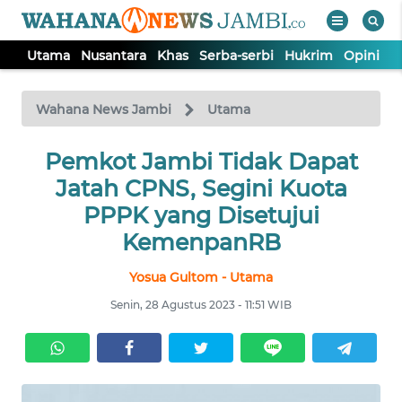
Utama
Nusantara
Khas
Serba-serbi
Hukrim
Opini
P
WAHANA
Tutup
TV
Wahana News Jambi
Utama
UTAMA
Pemkot Jambi Tidak Dapat
Jatah CPNS, Segini Kuota
NUSANTARA
PPPK yang Disetujui
KemenpanRB
KHAS
Yosua Gultom - Utama
Senin, 28 Agustus 2023 - 11:51 WIB
SERBA-
SERBI
HUKRIM