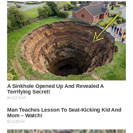
WN
PADANG
LAWAS
WN
SUMEDANG
WN
CIANJUR
WN
KEPULAUAN
SERIBU
WN
TANGERANG