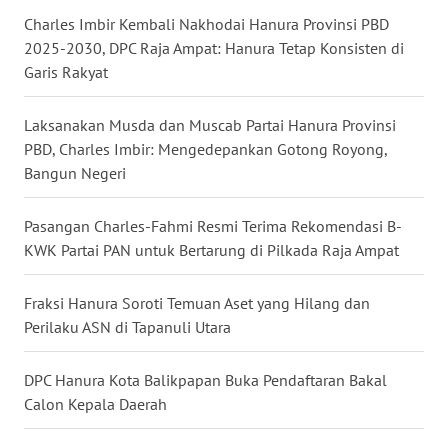
WN
Charles Imbir Kembali Nakhodai Hanura Provinsi PBD
LAMPUNG
2025-2030, DPC Raja Ampat: Hanura Tetap Konsisten di
Garis Rakyat
WN
JATENG
Laksanakan Musda dan Muscab Partai Hanura Provinsi
PBD, Charles Imbir: Mengedepankan Gotong Royong,
WN
Bangun Negeri
NUSANTARA
Pasangan Charles-Fahmi Resmi Terima Rekomendasi B-
WN
KWK Partai PAN untuk Bertarung di Pilkada Raja Ampat
JOGJA
Fraksi Hanura Soroti Temuan Aset yang Hilang dan
WN
Perilaku ASN di Tapanuli Utara
JATIM
DPC Hanura Kota Balikpapan Buka Pendaftaran Bakal
WN
BALI
Calon Kepala Daerah