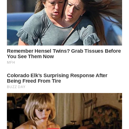
SUKABUMI
WN
PURWAKARTA
WN
PRIANGAN
TIMUR
WN
SEMARANG
WN
SOLO
WN
BOROBUDUR