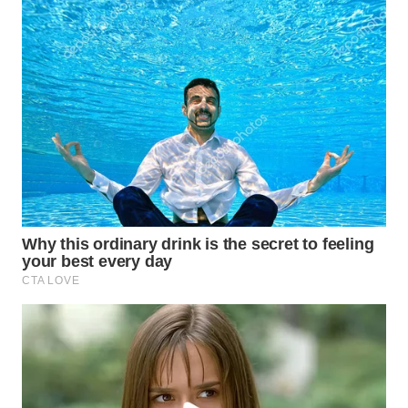
WN
LABUANBAJO
WN
BORNEO
Wahana
Media
Group
WAHANA
NEWS
WAHANA
TANI
WAHANA
ADVOKAT