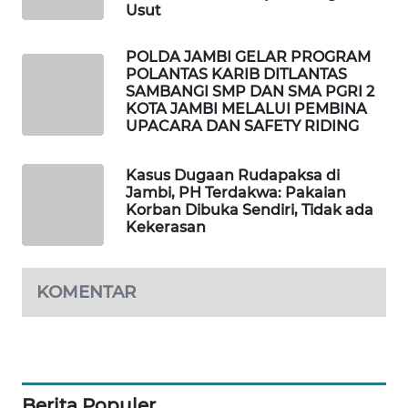
Usut
SITUNGIR
NEWS
POLDA JAMBI GELAR PROGRAM
POLANTAS KARIB DITLANTAS
SIDIKALANG
SAMBANGI SMP DAN SMA PGRI 2
NEWS
KOTA JAMBI MELALUI PEMBINA
UPACARA DAN SAFETY RIDING
SIBARAGAS
NEWS
Kasus Dugaan Rudapaksa di
Jambi, PH Terdakwa: Pakaian
Korban Dibuka Sendiri, Tidak ada
METRO
Kekerasan
SIANTAR
NEWS
KOMENTAR
METRO
MEDAN
NEWS
METRO
Berita Populer
JAKARTA