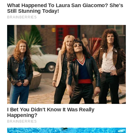
WN
MADURA
WN
SURABAYA
WN
NATUNA
WN
BINTAN
WN
MANDALIKA
WN
LIKUPANG