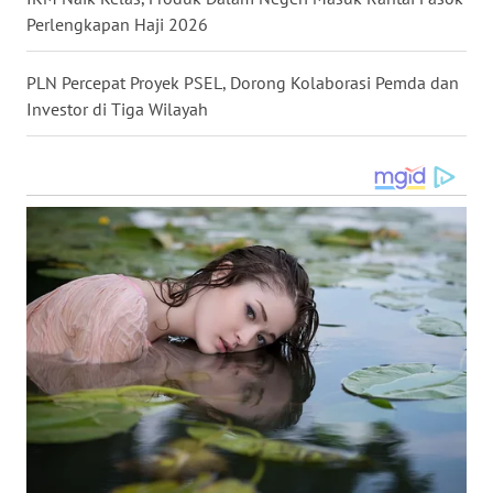
WN
Perlengkapan Haji 2026
NIAS
PLN Percepat Proyek PSEL, Dorong Kolaborasi Pemda dan
WN
Investor di Tiga Wilayah
LANGKAT
WN
TAPANULI
SELATAN
WN
TANJUNG
LESUNG
WN
KARO
WN