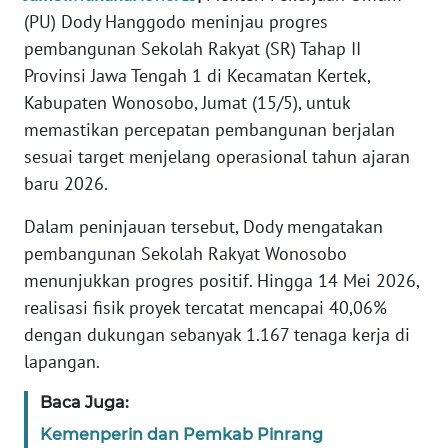
(PU) Dody Hanggodo meninjau progres
PEDOMAN
pembangunan Sekolah Rakyat (SR) Tahap II
MEDIA
Provinsi Jawa Tengah 1 di Kecamatan Kertek,
SIBER
Kabupaten Wonosobo, Jumat (15/5), untuk
REDAKSI
memastikan percepatan pembangunan berjalan
sesuai target menjelang operasional tahun ajaran
KARIR
baru 2026.
Dalam peninjauan tersebut, Dody mengatakan
DISCLAIMER
pembangunan Sekolah Rakyat Wonosobo
menunjukkan progres positif. Hingga 14 Mei 2026,
Wahana
News
realisasi fisik proyek tercatat mencapai 40,06%
Regional
dengan dukungan sebanyak 1.167 tenaga kerja di
lapangan.
WN
SUMUT
Baca Juga:
Kemenperin dan Pemkab Pinrang