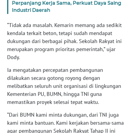
WN
Perpanjang Kerja Sama, Perkuat Daya Saing
JAKARTA
Industri Daerah
WN
“Tidak ada masalah. Kemarin memang ada sedikit
JABAR
kendala terkait beton, tetapi sudah mendapat
dukungan dari berbagai pihak. Sekolah Rakyat ini
WN
merupakan program prioritas pemerintah,” ujar
BANTEN
Dody.
WN
Ia mengatakan percepatan pembangunan
NTT
dilakukan secara gotong royong dengan
melibatkan seluruh unit organisasi di lingkungan
WN
Kementerian PU, BUMN, hingga TNI guna
KEPRI
memastikan proyek selesai tepat waktu.
WN
“Dari BUMN kami minta dukungan, dari TNI juga
PAPUA
kami minta bantuan. Kami kerjakan bersama-sama
agar pembangunan Sekolah Rakyat Tahap II ini
WN