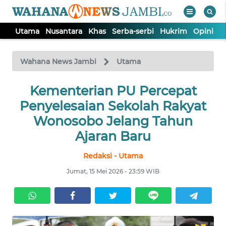
Utama
Nusantara
Khas
Serba-serbi
Hukrim
Opini
P
WAHANA
Tutup
TV
Wahana News Jambi
Utama
UTAMA
Kementerian PU Percepat
Penyelesaian Sekolah Rakyat
NUSANTARA
Wonosobo Jelang Tahun
Ajaran Baru
KHAS
Redaksi - Utama
Jumat, 15 Mei 2026 - 23:59 WIB
SERBA-
SERBI
HUKRIM