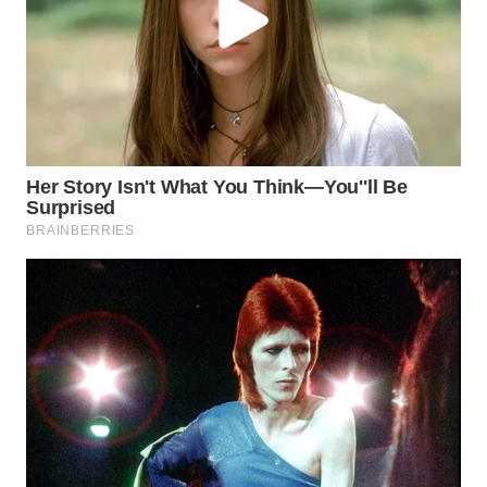
WAHANA
INFRASTRUKTUR
WAHANA
KONSUMEN
WAHANA
LISTRIK
WAHANA
TRAVEL
WAHANA
TV
WAHANANEWS
ID