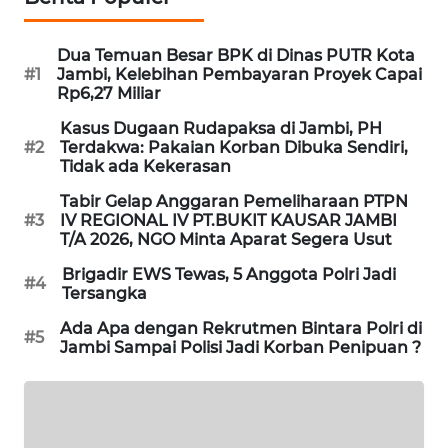
NEWS
Dua Temuan Besar BPK di Dinas PUTR Kota
KRT
#1
Jambi, Kelebihan Pembayaran Proyek Capai
NEWS
Rp6,27 Miliar
Kasus Dugaan Rudapaksa di Jambi, PH
KARING
#2
Terdakwa: Pakaian Korban Dibuka Sendiri,
Tidak ada Kekerasan
NEWS
Tabir Gelap Anggaran Pemeliharaan PTPN
JURNAL
#3
IV REGIONAL IV PT.BUKIT KAUSAR JAMBI
T/A 2026, NGO Minta Aparat Segera Usut
MARITIM
Brigadir EWS Tewas, 5 Anggota Polri Jadi
#4
Tersangka
HUMBANG
NEWS
Ada Apa dengan Rekrutmen Bintara Polri di
#5
Jambi Sampai Polisi Jadi Korban Penipuan ?
GARONGGANG
NEWS
FISUELRI