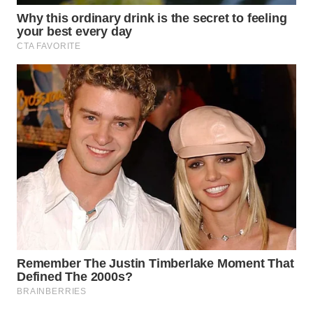
SIMALUNGUN
WN
LABUHANBATU
WN
TAPANULI
TENGAH
WN DELI
SERDANG
WN
TEBING
TINGGI
WN
PAKPAK