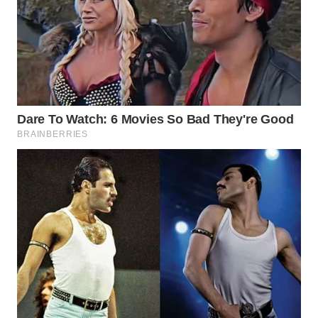
WN
BINJAI
WN
CIREBON
WN
INDRAMAYU
WN
KUNINGAN
WN
MAJALENGKA
WN
SUBANG
WN