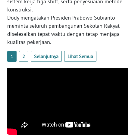
sistem kerja tiga shift, serta penyesuaian metode
WN
konstruksi.
LAMPUNG
Dody mengatakan Presiden Prabowo Subianto
meminta seluruh pembangunan Sekolah Rakyat
WN
JATENG
diselesaikan tepat waktu dengan tetap menjaga
kualitas pekerjaan.
WN
NUSANTARA
1
2
Selanjutnya
Lihat Semua
WN
JOGJA
WN
JATIM
WN
BALI