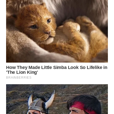
WN
PADANG
LAWAS
WN
SUMEDANG
WN
CIANJUR
WN
KEPULAUAN
SERIBU
WN
TANGERANG