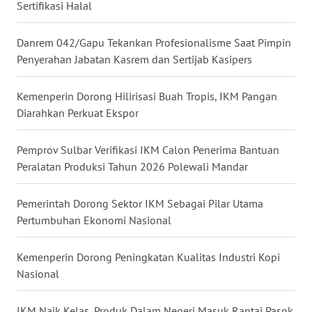
WN
Sertifikasi Halal
GORONTALO
Danrem 042/Gapu Tekankan Profesionalisme Saat Pimpin
WN
Penyerahan Jabatan Kasrem dan Sertijab Kasipers
SULUT
Kemenperin Dorong Hilirisasi Buah Tropis, IKM Pangan
WN
Diarahkan Perkuat Ekspor
MALUKU
Pemprov Sulbar Verifikasi IKM Calon Penerima Bantuan
WN
Peralatan Produksi Tahun 2026 Polewali Mandar
MALUT
Pemerintah Dorong Sektor IKM Sebagai Pilar Utama
WN
Pertumbuhan Ekonomi Nasional
DAIRI
Kemenperin Dorong Peningkatan Kualitas Industri Kopi
WN
Nasional
DANAU
TOBA
IKM Naik Kelas, Produk Dalam Negeri Masuk Rantai Pasok