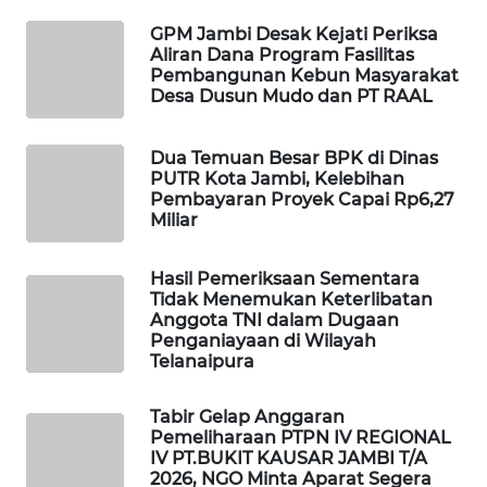
GPM Jambi Desak Kejati Periksa
LKKI
Aliran Dana Program Fasilitas
Pembangunan Kebun Masyarakat
Desa Dusun Mudo dan PT RAAL
KOPEKLIN
Dua Temuan Besar BPK di Dinas
PORTAL
PUTR Kota Jambi, Kelebihan
KONSUMEN
Pembayaran Proyek Capai Rp6,27
Miliar
FORWAMKI
Hasil Pemeriksaan Sementara
Tidak Menemukan Keterlibatan
ALPERKLINAS
Anggota TNI dalam Dugaan
Penganiayaan di Wilayah
Telanaipura
FORJASIDA
Tabir Gelap Anggaran
TAMBANG
Pemeliharaan PTPN IV REGIONAL
NEWS
IV PT.BUKIT KAUSAR JAMBI T/A
2026, NGO Minta Aparat Segera