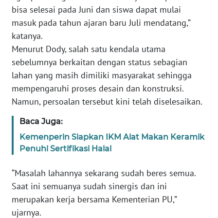
bisa selesai pada Juni dan siswa dapat mulai
PAPUA
BARAT
masuk pada tahun ajaran baru Juli mendatang,”
katanya.
WN
Menurut Dody, salah satu kendala utama
RIAU
sebelumnya berkaitan dengan status sebagian
lahan yang masih dimiliki masyarakat sehingga
WN
mempengaruhi proses desain dan konstruksi.
SERAMBI
Namun, persoalan tersebut kini telah diselesaikan.
WN
Baca Juga:
JAMBI
Kemenperin Siapkan IKM Alat Makan Keramik
Penuhi Sertifikasi Halal
WN
SULTRA
“Masalah lahannya sekarang sudah beres semua.
Saat ini semuanya sudah sinergis dan ini
WN
merupakan kerja bersama Kementerian PU,”
NTB
ujarnya.