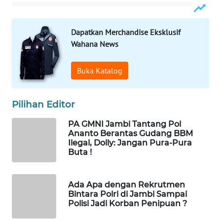
MASYARAKAT
KELISTRIKAN
Dapatkan Merchandise Eksklusif
Wahana News
WALINKI
ID
Buka Katalog
MAWAKA
ID
Pilihan Editor
MARTABAT
PA GMNI Jambi Tantang Pol
NET
Ananto Berantas Gudang BBM
Ilegal, Dolly: Jangan Pura-Pura
Buta !
PLN
WATCH
Ada Apa dengan Rekrutmen
MKLI
Bintara Polri di Jambi Sampai
Polisi Jadi Korban Penipuan ?
LPKKI