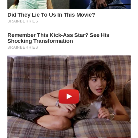
SUKABUMI
WN
PURWAKARTA
WN
PRIANGAN
TIMUR
WN
SEMARANG
WN
SOLO
WN
BOROBUDUR