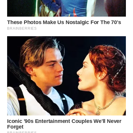
WAHANANEWS
CO ID
WAHANANEWS
NET
WAHANA
SPORT
WAHANA
UMKM
WAHANA
SELEB
WAHANA
PERSONA