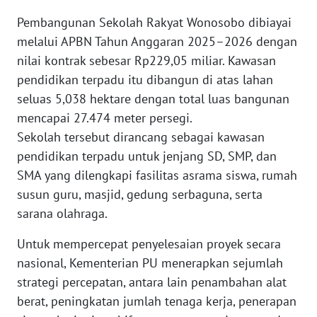
WN
Pembangunan Sekolah Rakyat Wonosobo dibiayai
SULTENG
melalui APBN Tahun Anggaran 2025–2026 dengan
nilai kontrak sebesar Rp229,05 miliar. Kawasan
WN
SULBAR
pendidikan terpadu itu dibangun di atas lahan
seluas 5,038 hektare dengan total luas bangunan
WN
mencapai 27.474 meter persegi.
BABEL
Sekolah tersebut dirancang sebagai kawasan
pendidikan terpadu untuk jenjang SD, SMP, dan
WN
SMA yang dilengkapi fasilitas asrama siswa, rumah
SUMBAR
susun guru, masjid, gedung serbaguna, serta
sarana olahraga.
WN
SUMSEL
Untuk mempercepat penyelesaian proyek secara
nasional, Kementerian PU menerapkan sejumlah
WN
strategi percepatan, antara lain penambahan alat
BENGKULU
berat, peningkatan jumlah tenaga kerja, penerapan