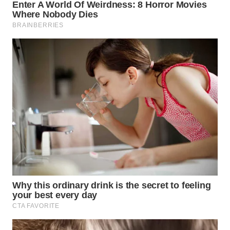
WN
KARAWANG
WN
BEKASI
WN
BOGOR
WN
DEPOK
WN
TAPANULI
UTARA
WN
SAMOSIR