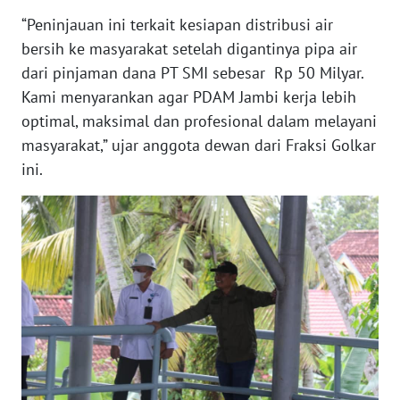
WN
JAKARTA
“Peninjauan ini terkait kesiapan distribusi air
bersih ke masyarakat setelah digantinya pipa air
WN
dari pinjaman dana PT SMI sebesar Rp 50 Milyar.
JABAR
Kami menyarankan agar PDAM Jambi kerja lebih
optimal, maksimal dan profesional dalam melayani
WN
masyarakat,” ujar anggota dewan dari Fraksi Golkar
BANTEN
ini.
WN
NTT
WN
KEPRI
WN
PAPUA
WN