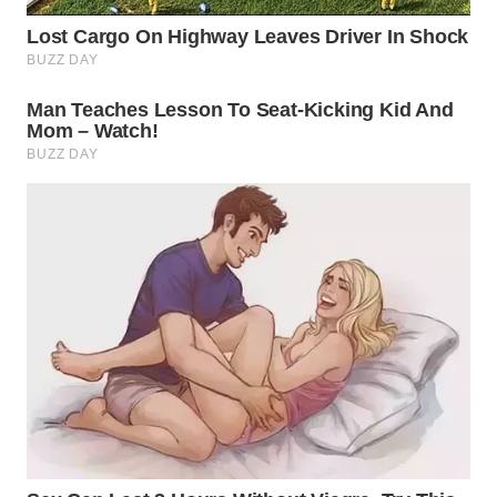
SUKABUMI
WN
PURWAKARTA
WN
PRIANGAN
TIMUR
WN
SEMARANG
WN
SOLO
WN
BOROBUDUR