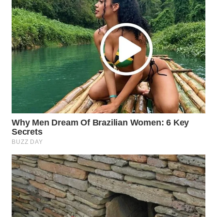
WN
LABUANBAJO
WN
BORNEO
Wahana
Media
Group
WAHANA
NEWS
WAHANA
TANI
WAHANA
ADVOKAT