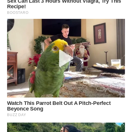
WN
MADURA
WN
SURABAYA
WN
NATUNA
WN
BINTAN
WN
MANDALIKA
WN
LIKUPANG