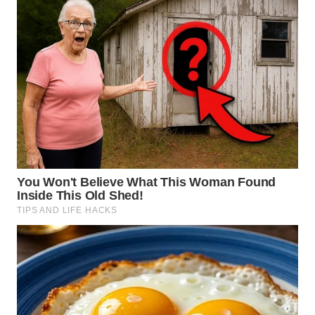
SIMALUNGUN
WN
LABUHANBATU
WN
TAPANULI
TENGAH
WN DELI
SERDANG
WN
TEBING
TINGGI
WN
PAKPAK