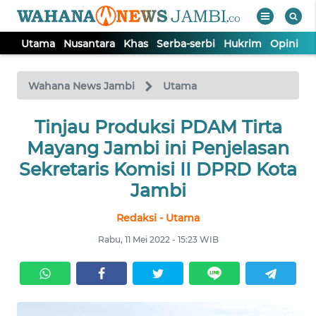
Utama
Nusantara
Khas
Serba-serbi
Hukrim
Opini
P
WAHANA
Tutup
TV
Wahana News Jambi
Utama
UTAMA
Tinjau Produksi PDAM Tirta
Mayang Jambi ini Penjelasan
NUSANTARA
Sekretaris Komisi II DPRD Kota
Jambi
KHAS
Redaksi - Utama
Rabu, 11 Mei 2022 - 15:23 WIB
SERBA-
SERBI
HUKRIM