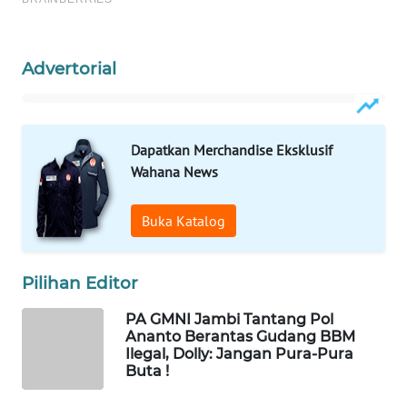
WAHANA
OTOMOTIF
Advertorial
WAHANA
HEALTH
WAHANA
Dapatkan Merchandise Eksklusif
DESA
Wahana News
WISATA
Buka Katalog
LAPAK
WAHANA
Pilihan Editor
Wahana
Network
PA GMNI Jambi Tantang Pol
Ananto Berantas Gudang BBM
Ilegal, Dolly: Jangan Pura-Pura
KONSUMEN
Buta !
LISTRIK