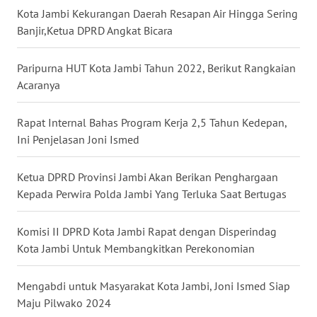
WN
Kota Jambi Kekurangan Daerah Resapan Air Hingga Sering
GORONTALO
Banjir,Ketua DPRD Angkat Bicara
WN
Paripurna HUT Kota Jambi Tahun 2022, Berikut Rangkaian
SULUT
Acaranya
WN
MALUKU
Rapat Internal Bahas Program Kerja 2,5 Tahun Kedepan,
Ini Penjelasan Joni Ismed
WN
MALUT
Ketua DPRD Provinsi Jambi Akan Berikan Penghargaan
Kepada Perwira Polda Jambi Yang Terluka Saat Bertugas
WN
DAIRI
Komisi II DPRD Kota Jambi Rapat dengan Disperindag
Kota Jambi Untuk Membangkitkan Perekonomian
WN
DANAU
Mengabdi untuk Masyarakat Kota Jambi, Joni Ismed Siap
TOBA
Maju Pilwako 2024