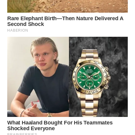
WAHANANEWS
CO ID
WAHANANEWS
NET
WAHANA
SPORT
WAHANA
UMKM
WAHANA
SELEB
WAHANA
PERSONA