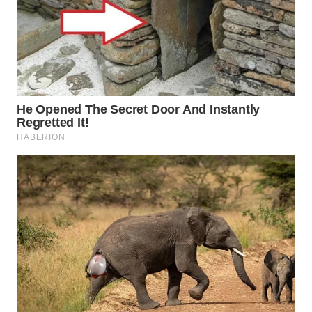
WAHANA
INFRASTRUKTUR
WAHANA
KONSUMEN
WAHANA
LISTRIK
WAHANA
TRAVEL
WAHANA
TV
WAHANANEWS
ID