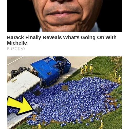
WN
BINJAI
WN
CIREBON
WN
INDRAMAYU
WN
KUNINGAN
WN
MAJALENGKA
WN
SUBANG
WN