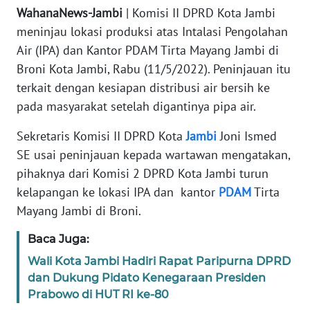
WahanaNews-Jambi
| Komisi II DPRD Kota Jambi
PEDOMAN
meninjau lokasi produksi atas Intalasi Pengolahan
MEDIA
Air (IPA) dan Kantor PDAM Tirta Mayang Jambi di
SIBER
Broni Kota Jambi, Rabu (11/5/2022). Peninjauan itu
terkait dengan kesiapan distribusi air bersih ke
REDAKSI
pada masyarakat setelah digantinya pipa air.
KARIR
Sekretaris Komisi II DPRD Kota
Jambi
Joni Ismed
SE usai peninjauan kepada wartawan mengatakan,
DISCLAIMER
pihaknya dari Komisi 2 DPRD Kota Jambi turun
kelapangan ke lokasi IPA dan kantor
PDAM
Tirta
Wahana
Mayang Jambi di Broni.
News
Regional
Baca Juga:
WN
Wali Kota Jambi Hadiri Rapat Paripurna DPRD
SUMUT
dan Dukung Pidato Kenegaraan Presiden
Prabowo di HUT RI ke-80