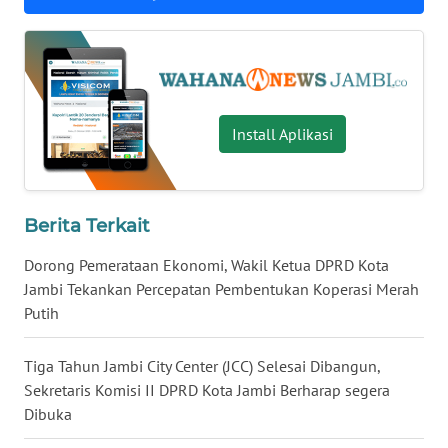
WN
KALBAR
WN
KALTENG
Install Aplikasi
WN
KALTARA
Berita Terkait
WN
KALSEL
Dorong Pemerataan Ekonomi, Wakil Ketua DPRD Kota
Jambi Tekankan Percepatan Pembentukan Koperasi Merah
WN
Putih
KALTIM
Tiga Tahun Jambi City Center (JCC) Selesai Dibangun,
WN
Sekretaris Komisi II DPRD Kota Jambi Berharap segera
SULSEL
Dibuka