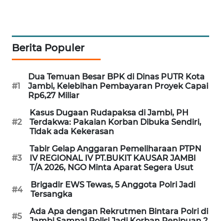
SITUNGIR
NEWS
SIDIKALANG
Berita Populer
NEWS
Dua Temuan Besar BPK di Dinas PUTR Kota
SIBARAGAS
#1
Jambi, Kelebihan Pembayaran Proyek Capai
NEWS
Rp6,27 Miliar
Kasus Dugaan Rudapaksa di Jambi, PH
METRO
#2
Terdakwa: Pakaian Korban Dibuka Sendiri,
SIANTAR
Tidak ada Kekerasan
NEWS
Tabir Gelap Anggaran Pemeliharaan PTPN
#3
IV REGIONAL IV PT.BUKIT KAUSAR JAMBI
METRO
T/A 2026, NGO Minta Aparat Segera Usut
MEDAN
NEWS
Brigadir EWS Tewas, 5 Anggota Polri Jadi
#4
Tersangka
METRO
Ada Apa dengan Rekrutmen Bintara Polri di
#5
JAKARTA
Jambi Sampai Polisi Jadi Korban Penipuan ?