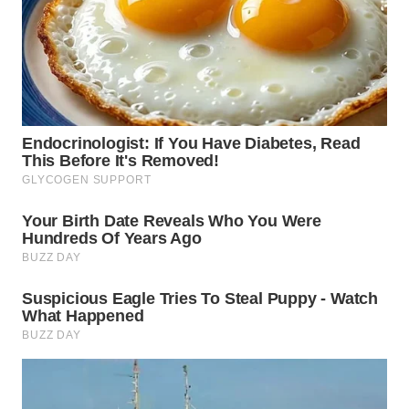
WN
KARAWANG
WN
BEKASI
WN
BOGOR
WN
DEPOK
WN
TAPANULI
UTARA
WN
SAMOSIR