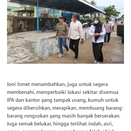
WN
SULTENG
WN
SULBAR
WN
BABEL
WN
SUMBAR
Joni Ismet menambahkan, juga untuk segera
WN
membenahi, memperbaiki lokasi sekitar disemua
SUMSEL
IPA dan kantor yang tampak usang, kumuh untuk
segera dibersihkan, merapikan, membuang barang-
WN
barang rongsokan yang masih banyak berserakan.
BENGKULU
Juga semak belukar, hingga terlihat indah, asri,