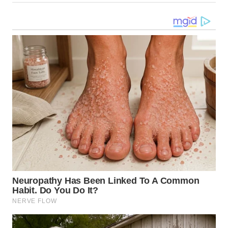
WN
NIAS
WN
LANGKAT
WN
TAPANULI
SELATAN
WN
TANJUNG
LESUNG
WN
KARO
WN