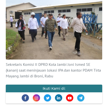
OPINI
PERISTIWA
Informasi
INDEKS
BERITA
KONTAK
Sekretaris Komisi II DPRD Kota Jambi Joni Ismed SE
KAMI
(kanan) saat meninjauan lokasi IPA dan kantor PDAM Tirta
Mayang Jambi di Broni, Rabu
INFO
IKLAN
Ikuti Kami di:
TENTANG
KAMI