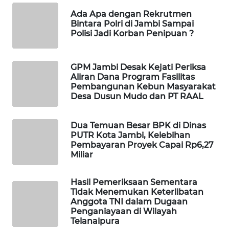
MASYARAKAT
Ada Apa dengan Rekrutmen
KELISTRIKAN
Bintara Polri di Jambi Sampai
Polisi Jadi Korban Penipuan ?
WALINKI
ID
GPM Jambi Desak Kejati Periksa
Aliran Dana Program Fasilitas
MAWAKA
Pembangunan Kebun Masyarakat
ID
Desa Dusun Mudo dan PT RAAL
MARTABAT
Dua Temuan Besar BPK di Dinas
NET
PUTR Kota Jambi, Kelebihan
Pembayaran Proyek Capai Rp6,27
Miliar
PLN
WATCH
Hasil Pemeriksaan Sementara
Tidak Menemukan Keterlibatan
MKLI
Anggota TNI dalam Dugaan
Penganiayaan di Wilayah
Telanaipura
LPKKI