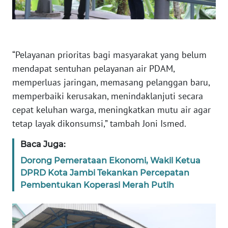
PAPUA
BARAT
WN
“Pelayanan prioritas bagi masyarakat yang belum
RIAU
mendapat sentuhan pelayanan air PDAM,
memperluas jaringan, memasang pelanggan baru,
WN
memperbaiki kerusakan, menindaklanjuti secara
SERAMBI
cepat keluhan warga, meningkatkan mutu air agar
tetap layak dikonsumsi,” tambah Joni Ismed.
WN
JAMBI
Baca Juga:
WN
Dorong Pemerataan Ekonomi, Wakil Ketua
SULTRA
DPRD Kota Jambi Tekankan Percepatan
Pembentukan Koperasi Merah Putih
WN
NTB