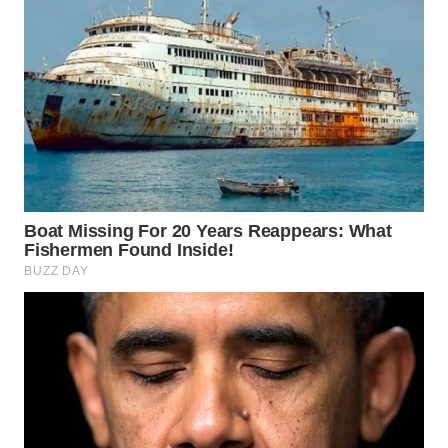
WN
PADANG
LAWAS
WN
SUMEDANG
WN
CIANJUR
WN
KEPULAUAN
SERIBU
WN
TANGERANG