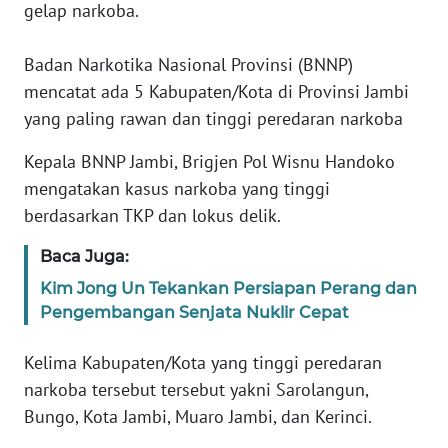
gelap narkoba.
PEDOMAN
MEDIA
Badan Narkotika Nasional Provinsi (BNNP)
SIBER
mencatat ada 5 Kabupaten/Kota di Provinsi Jambi
yang paling rawan dan tinggi peredaran narkoba
REDAKSI
Kepala BNNP Jambi, Brigjen Pol Wisnu Handoko
KARIR
mengatakan kasus narkoba yang tinggi
berdasarkan TKP dan lokus delik.
DISCLAIMER
Baca Juga:
Wahana
Kim Jong Un Tekankan Persiapan Perang dan
News
Pengembangan Senjata Nuklir Cepat
Regional
Kelima Kabupaten/Kota yang tinggi peredaran
WN
narkoba tersebut tersebut yakni Sarolangun,
SUMUT
Bungo, Kota Jambi, Muaro Jambi, dan Kerinci.