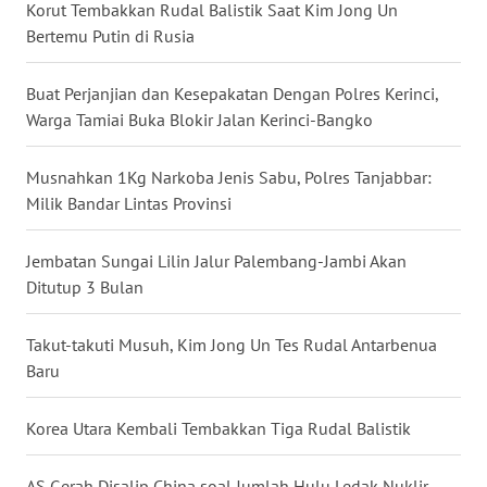
Korut Tembakkan Rudal Balistik Saat Kim Jong Un
WN
LAMPUNG
Bertemu Putin di Rusia
WN
Buat Perjanjian dan Kesepakatan Dengan Polres Kerinci,
JATENG
Warga Tamiai Buka Blokir Jalan Kerinci-Bangko
WN
Musnahkan 1Kg Narkoba Jenis Sabu, Polres Tanjabbar:
NUSANTARA
Milik Bandar Lintas Provinsi
WN
Jembatan Sungai Lilin Jalur Palembang-Jambi Akan
JOGJA
Ditutup 3 Bulan
WN
Takut-takuti Musuh, Kim Jong Un Tes Rudal Antarbenua
JATIM
Baru
WN
Korea Utara Kembali Tembakkan Tiga Rudal Balistik
BALI
AS Gerah Disalip China soal Jumlah Hulu Ledak Nuklir