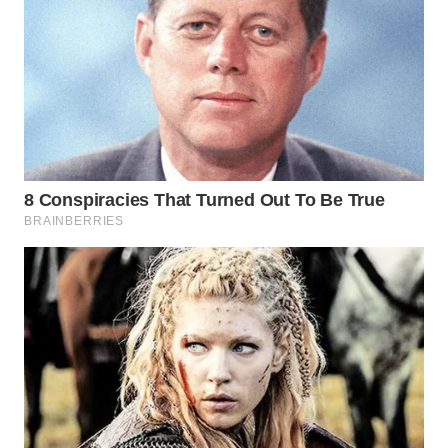
WN
BINJAI
WN
CIREBON
WN
INDRAMAYU
WN
KUNINGAN
WN
MAJALENGKA
WN
SUBANG
WN