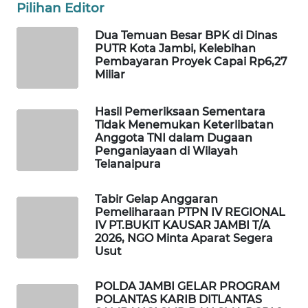
WAHANA
Pilihan Editor
OTOMOTIF
Dua Temuan Besar BPK di Dinas
PUTR Kota Jambi, Kelebihan
WAHANA
Pembayaran Proyek Capai Rp6,27
HEALTH
Miliar
WAHANA
Hasil Pemeriksaan Sementara
DESA
Tidak Menemukan Keterlibatan
WISATA
Anggota TNI dalam Dugaan
Penganiayaan di Wilayah
Telanaipura
LAPAK
WAHANA
Tabir Gelap Anggaran
Pemeliharaan PTPN IV REGIONAL
Wahana
IV PT.BUKIT KAUSAR JAMBI T/A
Network
2026, NGO Minta Aparat Segera
Usut
KONSUMEN
LISTRIK
POLDA JAMBI GELAR PROGRAM
POLANTAS KARIB DITLANTAS