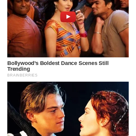
WAHANA
INFRASTRUKTUR
WAHANA
KONSUMEN
WAHANA
LISTRIK
WAHANA
TRAVEL
WAHANA
TV
WAHANANEWS
ID