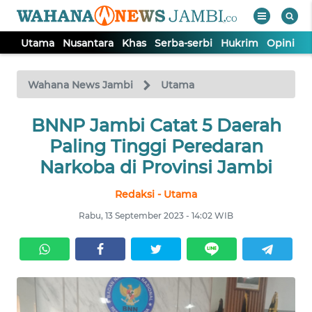
Utama
Nusantara
Khas
Serba-serbi
Hukrim
Opini
P
WAHANA
Tutup
TV
Wahana News Jambi
Utama
UTAMA
BNNP Jambi Catat 5 Daerah
Paling Tinggi Peredaran
NUSANTARA
Narkoba di Provinsi Jambi
Redaksi - Utama
KHAS
Rabu, 13 September 2023 - 14:02 WIB
SERBA-
SERBI
HUKRIM