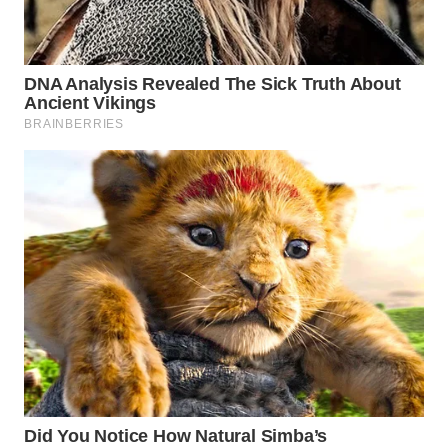
SUKABUMI
WN
PURWAKARTA
WN
PRIANGAN
TIMUR
WN
SEMARANG
WN
SOLO
WN
BOROBUDUR