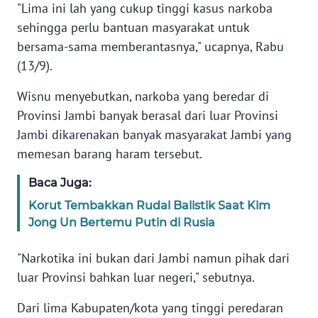
WN
"Lima ini lah yang cukup tinggi kasus narkoba
JAKARTA
sehingga perlu bantuan masyarakat untuk
bersama-sama memberantasnya," ucapnya, Rabu
WN
(13/9).
JABAR
Wisnu menyebutkan, narkoba yang beredar di
WN
Provinsi Jambi banyak berasal dari luar Provinsi
BANTEN
Jambi dikarenakan banyak masyarakat Jambi yang
memesan barang haram tersebut.
WN
NTT
Baca Juga:
Korut Tembakkan Rudal Balistik Saat Kim
WN
Jong Un Bertemu Putin di Rusia
KEPRI
"Narkotika ini bukan dari Jambi namun pihak dari
WN
luar Provinsi bahkan luar negeri," sebutnya.
PAPUA
Dari lima Kabupaten/kota yang tinggi peredaran
WN