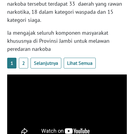
narkoba tersebut terdapat 33 daerah yang rawan
PAPUA
narkotika, 18 dalam kategori waspada dan 15
BARAT
kategori siaga.
WN
Ia mengajak seluruh komponen masyarakat
RIAU
khususnya di Provinsi Jambi untuk melawan
peredaran narkoba
WN
SERAMBI
1
2
Selanjutnya
Lihat Semua
WN
JAMBI
WN
SULTRA
WN
NTB