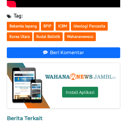
WN
SULTENG
Tag:
WN
Bakamla Jepang
BPIP
ICBM
Ideologi Pancasila
SULBAR
Korea Utara
Rudal Balistik
Wahananewsco
WN
BABEL
Beri Komentar
WN
SUMBAR
WN
Install Aplikasi
SUMSEL
WN
BENGKULU
Berita Terkait