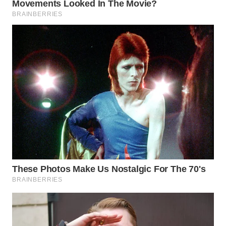
WN
MADURA
WN
SURABAYA
WN
NATUNA
WN
BINTAN
WN
MANDALIKA
WN
LIKUPANG