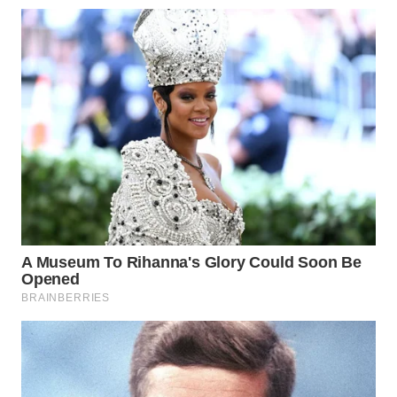
WN
PADANG
LAWAS
WN
SUMEDANG
WN
CIANJUR
WN
KEPULAUAN
SERIBU
WN
TANGERANG