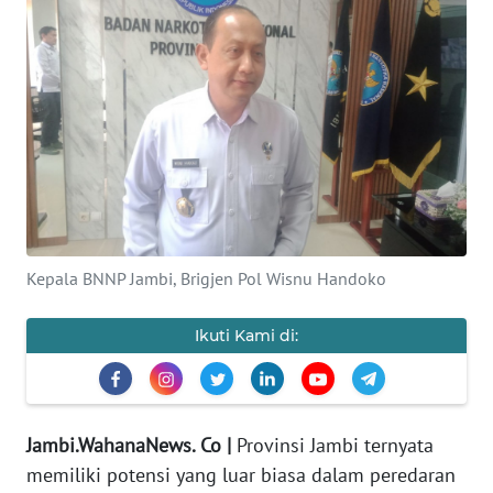
OPINI
PERISTIWA
Informasi
INDEKS
BERITA
Kepala BNNP Jambi, Brigjen Pol Wisnu Handoko
KONTAK
KAMI
Ikuti Kami di:
INFO
IKLAN
Jambi.WahanaNews. Co |
Provinsi Jambi ternyata
TENTANG
KAMI
memiliki potensi yang luar biasa dalam peredaran