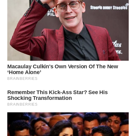
WN
LABUANBAJO
WN
BORNEO
Wahana
Media
Group
WAHANA
NEWS
WAHANA
TANI
WAHANA
ADVOKAT