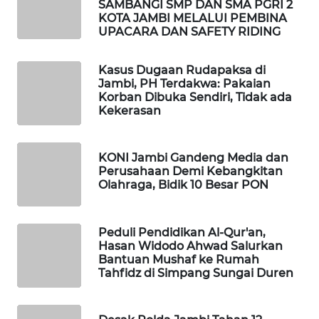
SAMBANGI SMP DAN SMA PGRI 2
MASYARAKAT
KOTA JAMBI MELALUI PEMBINA
KELISTRIKAN
UPACARA DAN SAFETY RIDING
WALINKI
Kasus Dugaan Rudapaksa di
ID
Jambi, PH Terdakwa: Pakaian
Korban Dibuka Sendiri, Tidak ada
Kekerasan
MAWAKA
ID
KONI Jambi Gandeng Media dan
Perusahaan Demi Kebangkitan
MARTABAT
Olahraga, Bidik 10 Besar PON
NET
PLN
Peduli Pendidikan Al-Qur'an,
WATCH
Hasan Widodo Ahwad Salurkan
Bantuan Mushaf ke Rumah
Tahfidz di Simpang Sungai Duren
MKLI
LPKKI