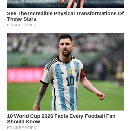
WN
KARAWANG
WN
BEKASI
WN
BOGOR
WN
DEPOK
WN
TAPANULI
UTARA
WN
SAMOSIR