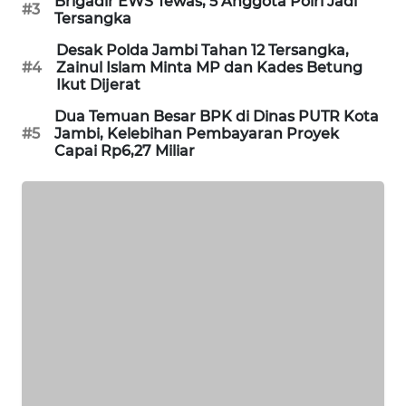
Brigadir EWS Tewas, 5 Anggota Polri Jadi
#3
SITUNGIR
Tersangka
NEWS
Desak Polda Jambi Tahan 12 Tersangka,
#4
Zainul Islam Minta MP dan Kades Betung
SIDIKALANG
Ikut Dijerat
NEWS
Dua Temuan Besar BPK di Dinas PUTR Kota
#5
Jambi, Kelebihan Pembayaran Proyek
SIBARAGAS
Capai Rp6,27 Miliar
NEWS
METRO
SIANTAR
NEWS
METRO
MEDAN
NEWS
METRO
JAKARTA