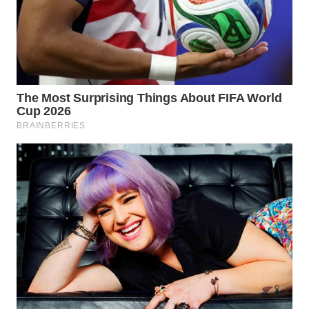
SIMALUNGUN
WN
LABUHANBATU
WN
TAPANULI
TENGAH
WN DELI
SERDANG
WN
TEBING
TINGGI
WN
PAKPAK