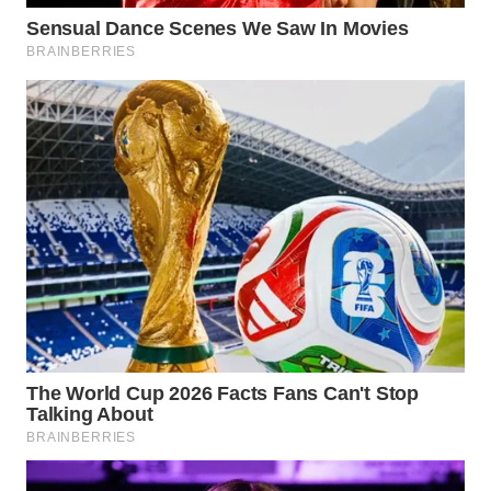
WN
GORONTALO
WN
SULUT
WN
MALUKU
WN
MALUT
WN
DAIRI
WN
DANAU
TOBA