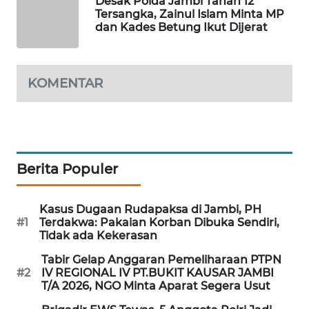
Desak Polda Jambi Tahan 12
Tersangka, Zainul Islam Minta MP
dan Kades Betung Ikut Dijerat
LKKI
KOPEKLIN
KOMENTAR
PORTAL
KONSUMEN
FORWAMKI
Berita Populer
ALPERKLINAS
Kasus Dugaan Rudapaksa di Jambi, PH
#1
Terdakwa: Pakaian Korban Dibuka Sendiri,
FORJASIDA
Tidak ada Kekerasan
Tabir Gelap Anggaran Pemeliharaan PTPN
TAMBANG
#2
IV REGIONAL IV PT.BUKIT KAUSAR JAMBI
NEWS
T/A 2026, NGO Minta Aparat Segera Usut