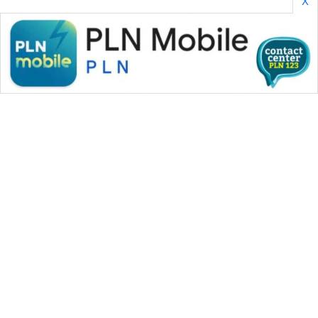
X
WAHANA MEDIA GROUP
|
|
|
WAHANA NEWS co
WAHANA TANI
WAHANA ADVOKAT
|
|
WAHANA INFRASTRUKTUR
WAHANA KONSUMEN
|
|
|
WAHANA LISTRIK
WAHANA TRAVEL
WAHANA TV