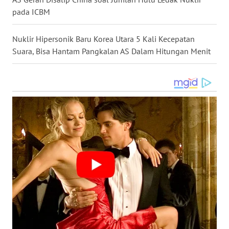
WN
pada ICBM
KALBAR
Nuklir Hipersonik Baru Korea Utara 5 Kali Kecepatan
WN
Suara, Bisa Hantam Pangkalan AS Dalam Hitungan Menit
KALTENG
WN
KALTARA
WN
KALSEL
WN
KALTIM
WN
SULSEL