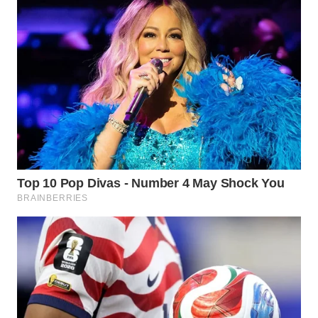
WN
NIAS
WN
LANGKAT
WN
TAPANULI
SELATAN
WN
TANJUNG
LESUNG
WN
KARO
WN