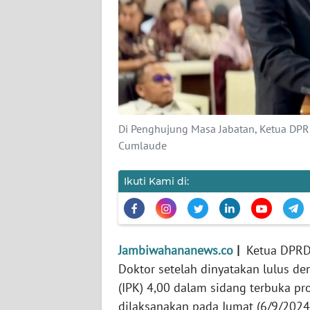
PEDOMAN
MEDIA
SIBER
REDAKSI
KARIR
Di Penghujung Masa Jabatan, Ketua DPRD
DISCLAIMER
Cumlaude
Wahana
Ikuti Kami di:
News
Regional
WN
Jambiwahananews.co
|
Ketua DPRD 
SUMUT
Doktor setelah dinyatakan lulus de
(IPK) 4,00 dalam sidang terbuka pr
WN
dilaksanakan pada Jumat (6/9/2024
JAKARTA