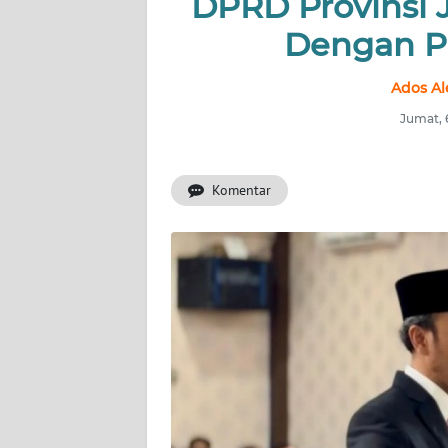
DPRD Provinsi 
OPINI
Dengan P
PERISTIWA
Ados Al
Informasi
Jumat, 
INDEKS
BERITA
Komentar
KONTAK
KAMI
INFO
IKLAN
TENTANG
KAMI