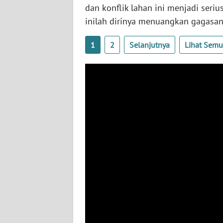
SULTENG
dan konflik lahan ini menjadi seriu
inilah dirinya menuangkan gagasan-
WN
SULBAR
1
2
Selanjutnya
Lihat Sem
WN
BABEL
WN
SUMBAR
WN
SUMSEL
WN
BENGKULU
WN