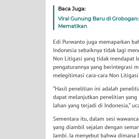
BARAT
Baca Juga:
Viral Gunung Baru di Grobogan
WN
Mematikan
RIAU
Edi Purwanto juga memaparkan bahw
WN
SERAMBI
Indonesia sebaiknya tidak lagi me
Non Litigasi yang tidak mendapat l
WN
pengaturannya yang berintegrasi m
JAMBI
melegitimasi cara-cara Non Litigas
“Hasil penelitian ini adalah peneli
WN
SULTRA
dapat melanjutkan penelitian yang
lahan yang terjadi di Indonesia,” uc
WN
Sementara itu, dalam sesi wawanca
NTB
yang diambil sejalan dengan seman
WN
Jambi. Ia menyebut bahwa dimana 