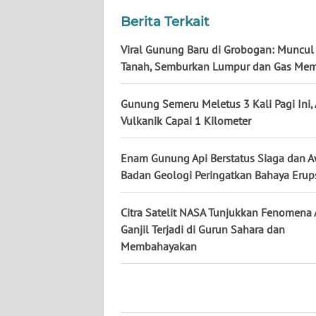
Berita Terkait
WN
Viral Gunung Baru di Grobogan: Muncul 
KALTENG
Tanah, Semburkan Lumpur dan Gas Mem
WN
Gunung Semeru Meletus 3 Kali Pagi Ini,
KALTARA
Vulkanik Capai 1 Kilometer
WN
KALSEL
Enam Gunung Api Berstatus Siaga dan A
Badan Geologi Peringatkan Bahaya Erup
WN
KALTIM
Citra Satelit NASA Tunjukkan Fenomena
Ganjil Terjadi di Gurun Sahara dan
WN
Membahayakan
SULSEL
WN
GORONTALO