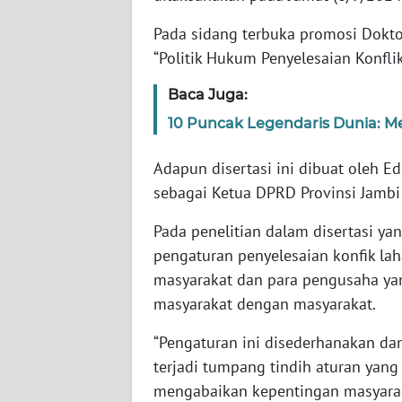
Pada sidang terbuka promosi Doktor
WN
“Politik Hukum Penyelesaian Konfli
JABAR
Baca Juga:
WN
10 Puncak Legendaris Dunia: M
BANTEN
Adapun disertasi ini dibuat oleh E
WN
sebagai Ketua DPRD Provinsi Jambi
NTT
Pada penelitian dalam disertasi ya
WN
pengaturan penyelesaian konfik lah
KEPRI
masyarakat dan para pengusaha yan
masyarakat dengan masyarakat.
WN
PAPUA
“Pengaturan ini disederhanakan dan 
terjadi tumpang tindih aturan yan
WN
mengabaikan kepentingan masyaraka
PAPUA