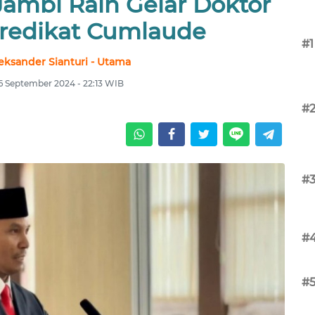
Jambi Raih Gelar Doktor
redikat Cumlaude
#1
eksander Sianturi - Utama
6 September 2024 - 22:13 WIB
#
#
#
#