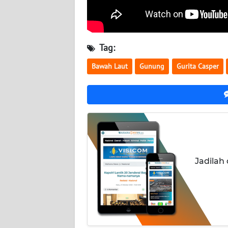
LAMPUNG
WN
JATENG
Tag:
WN
Bawah Laut
Gunung
Gurita Casper
NUSANTARA
WN
JOGJA
WN
JATIM
Jadilah
WN
BALI
WN
KALBAR