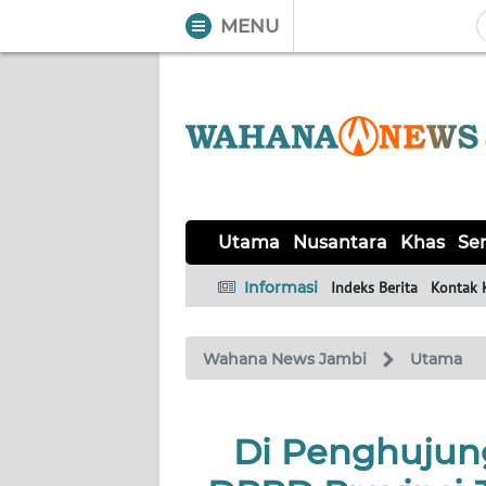
MENU
WAHANA
Tutup
TV
UTAMA
NUSANTARA
Utama
Nusantara
Khas
Ser
KHAS
Informasi
Indeks Berita
Kontak 
SERBA-
Wahana News Jambi
Utama
SERBI
HUKRIM
Di Penghujun