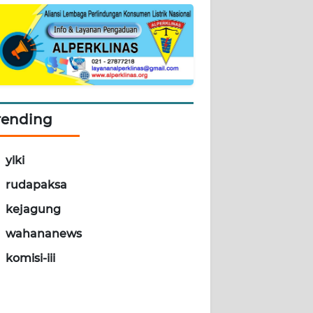
rending
ylki
rudapaksa
kejagung
wahananews
komisi-iii