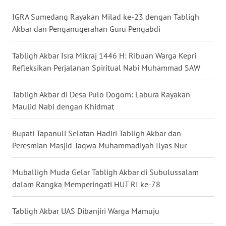
WN
KALBAR
IGRA Sumedang Rayakan Milad ke-23 dengan Tabligh
Akbar dan Penganugerahan Guru Pengabdi
WN
KALTENG
Tabligh Akbar Isra Mikraj 1446 H: Ribuan Warga Kepri
Refleksikan Perjalanan Spiritual Nabi Muhammad SAW
WN
KALTARA
Tabligh Akbar di Desa Pulo Dogom: Labura Rayakan
Maulid Nabi dengan Khidmat
WN
KALSEL
Bupati Tapanuli Selatan Hadiri Tabligh Akbar dan
Peresmian Masjid Taqwa Muhammadiyah Ilyas Nur
WN
KALTIM
Muballigh Muda Gelar Tabligh Akbar di Subulussalam
dalam Rangka Memperingati HUT RI ke-78
WN
SULSEL
Tabligh Akbar UAS Dibanjiri Warga Mamuju