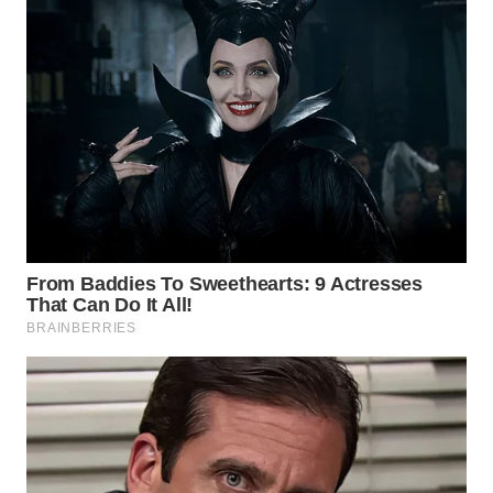
WAHANA
INFRASTRUKTUR
WAHANA
KONSUMEN
WAHANA
LISTRIK
WAHANA
TRAVEL
WAHANA
TV
WAHANANEWS
ID