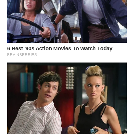
WN
KARAWANG
WN
BEKASI
WN
BOGOR
WN
DEPOK
WN
TAPANULI
UTARA
WN
SAMOSIR