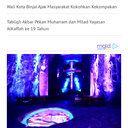
WN
Wali Kota Binjai Ajak Masyarakat Kokohkan Kekompakan
GORONTALO
Tabligh Akbar Pekan Muharram dan Milad Yayasan
WN
SULUT
AlKaffah ke 19 Tahun
WN
MALUKU
WN
MALUT
WN
DAIRI
WN
DANAU
TOBA