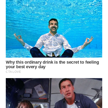
SIMALUNGUN
WN
LABUHANBATU
WN
TAPANULI
TENGAH
WN DELI
SERDANG
WN
TEBING
TINGGI
WN
PAKPAK