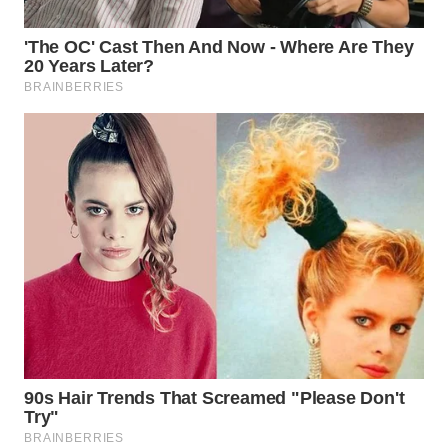
WN
PADANG
LAWAS
WN
SUMEDANG
WN
CIANJUR
WN
KEPULAUAN
SERIBU
WN
TANGERANG