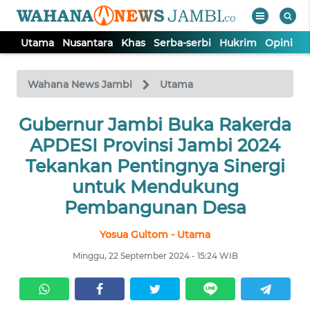
Utama
Nusantara
Khas
Serba-serbi
Hukrim
Opini
P
WAHANA
Tutup
TV
Wahana News Jambi
Utama
Gubernur Jambi Buka Rakerda
UTAMA
APDESI Provinsi Jambi 2024
NUSANTARA
Tekankan Pentingnya Sinergi
untuk Mendukung
KHAS
Pembangunan Desa
Yosua Gultom - Utama
SERBA-
SERBI
Minggu, 22 September 2024 - 15:24 WIB
HUKRIM