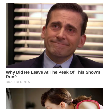
WN
BINJAI
WN
CIREBON
WN
INDRAMAYU
WN
KUNINGAN
WN
MAJALENGKA
WN
SUBANG
WN