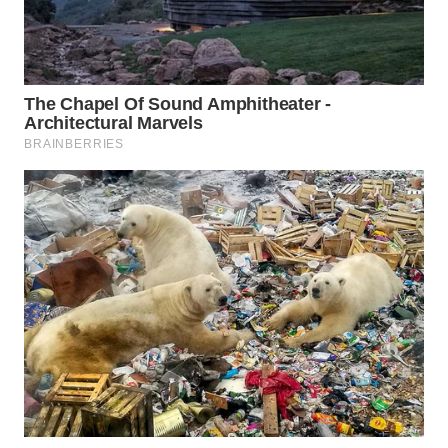
WN
MADURA
WN
SURABAYA
WN
NATUNA
WN
BINTAN
WN
MANDALIKA
WN
LIKUPANG