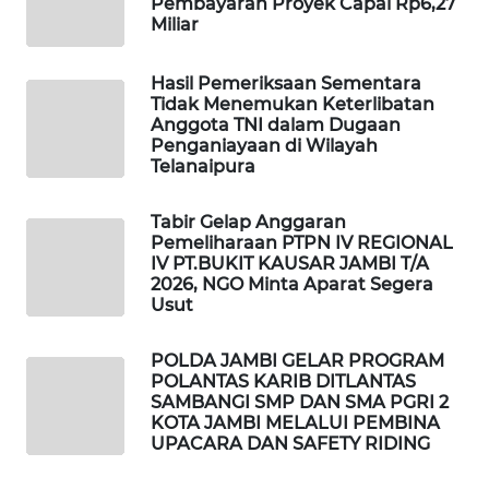
Pembayaran Proyek Capai Rp6,27
Miliar
LKKI
Hasil Pemeriksaan Sementara
Tidak Menemukan Keterlibatan
KOPEKLIN
Anggota TNI dalam Dugaan
Penganiayaan di Wilayah
Telanaipura
PORTAL
KONSUMEN
Tabir Gelap Anggaran
Pemeliharaan PTPN IV REGIONAL
FORWAMKI
IV PT.BUKIT KAUSAR JAMBI T/A
2026, NGO Minta Aparat Segera
Usut
ALPERKLINAS
POLDA JAMBI GELAR PROGRAM
FORJASIDA
POLANTAS KARIB DITLANTAS
SAMBANGI SMP DAN SMA PGRI 2
TAMBANG
KOTA JAMBI MELALUI PEMBINA
UPACARA DAN SAFETY RIDING
NEWS