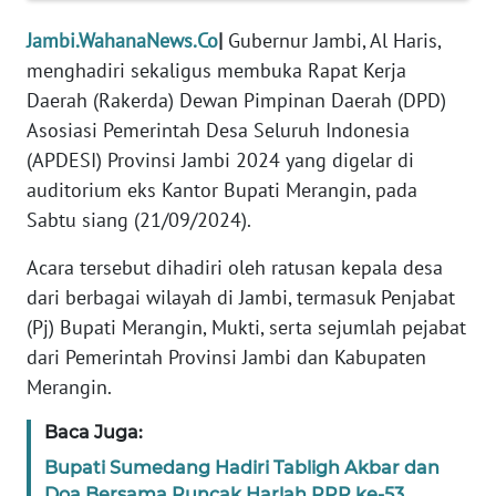
PEDOMAN
Jambi.WahanaNews.Co
|
Gubernur Jambi, Al Haris,
MEDIA
menghadiri sekaligus membuka Rapat Kerja
SIBER
Daerah (Rakerda) Dewan Pimpinan Daerah (DPD)
Asosiasi Pemerintah Desa Seluruh Indonesia
REDAKSI
(APDESI) Provinsi Jambi 2024 yang digelar di
auditorium eks Kantor Bupati Merangin, pada
KARIR
Sabtu siang (21/09/2024).
DISCLAIMER
Acara tersebut dihadiri oleh ratusan kepala desa
dari berbagai wilayah di Jambi, termasuk Penjabat
Wahana
(Pj) Bupati Merangin, Mukti, serta sejumlah pejabat
News
dari Pemerintah Provinsi Jambi dan Kabupaten
Regional
Merangin.
WN
Baca Juga:
SUMUT
Bupati Sumedang Hadiri Tabligh Akbar dan
Doa Bersama Puncak Harlah PPP ke-53