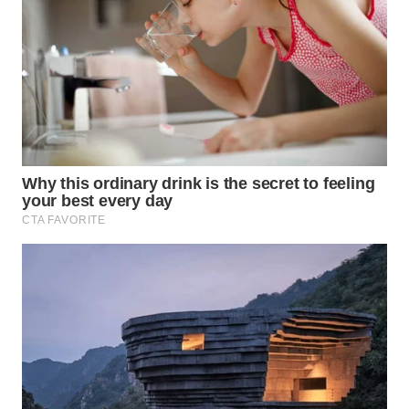
SUKABUMI
WN
PURWAKARTA
WN
PRIANGAN
TIMUR
WN
SEMARANG
WN
SOLO
WN
BOROBUDUR