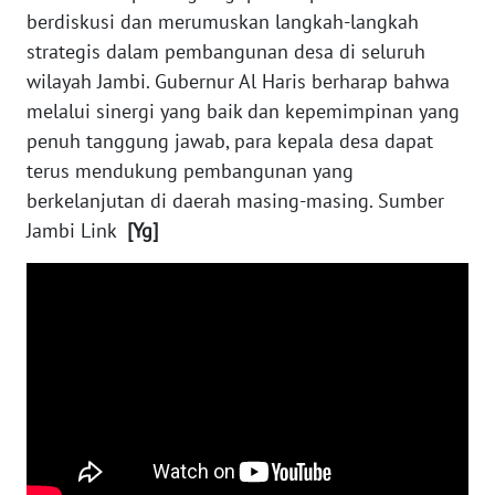
WN
berdiskusi dan merumuskan langkah-langkah
SULTENG
strategis dalam pembangunan desa di seluruh
wilayah Jambi. Gubernur Al Haris berharap bahwa
WN
melalui sinergi yang baik dan kepemimpinan yang
SULBAR
penuh tanggung jawab, para kepala desa dapat
terus mendukung pembangunan yang
WN
berkelanjutan di daerah masing-masing. Sumber
BABEL
Jambi Link
[Yg]
WN
SUMBAR
WN
SUMSEL
WN
BENGKULU