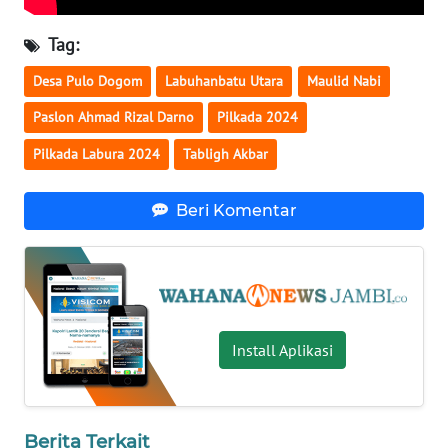
WN
LAMPUNG
Tag:
Desa Pulo Dogom
Labuhanbatu Utara
Maulid Nabi
WN
JATENG
Paslon Ahmad Rizal Darno
Pilkada 2024
Pilkada Labura 2024
Tabligh Akbar
WN
NUSANTARA
Beri Komentar
WN
JOGJA
WN
JATIM
Install Aplikasi
WN
BALI
Berita Terkait