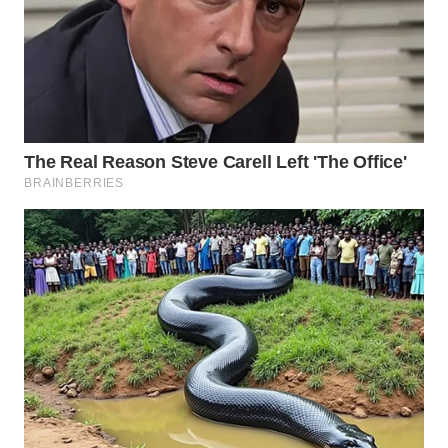
WAHANANEWS
CO ID
WAHANANEWS
NET
WAHANA
SPORT
WAHANA
UMKM
WAHANA
SELEB
WAHANA
PERSONA