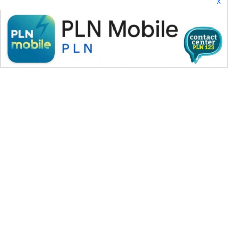
X
WAHANA MEDIA GROUP
|
|
|
WAHANA NEWS co
WAHANA TANI
WAHANA ADVOKAT
|
|
WAHANA INFRASTRUKTUR
WAHANA KONSUMEN
|
|
|
WAHANA LISTRIK
WAHANA TRAVEL
WAHANA TV