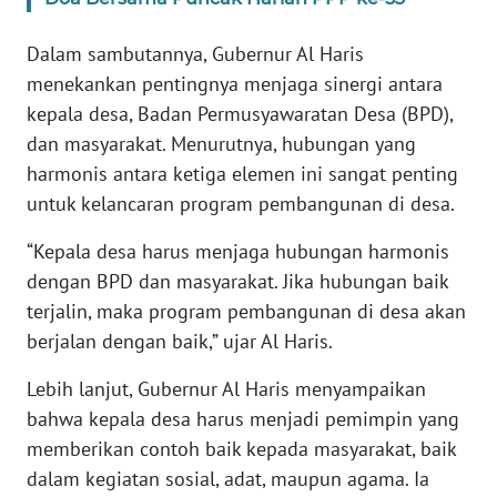
WN
JAKARTA
Dalam sambutannya, Gubernur Al Haris
menekankan pentingnya menjaga sinergi antara
WN
JABAR
kepala desa, Badan Permusyawaratan Desa (BPD),
dan masyarakat. Menurutnya, hubungan yang
WN
harmonis antara ketiga elemen ini sangat penting
BANTEN
untuk kelancaran program pembangunan di desa.
WN
“Kepala desa harus menjaga hubungan harmonis
NTT
dengan BPD dan masyarakat. Jika hubungan baik
terjalin, maka program pembangunan di desa akan
WN
berjalan dengan baik,” ujar Al Haris.
KEPRI
Lebih lanjut, Gubernur Al Haris menyampaikan
WN
bahwa kepala desa harus menjadi pemimpin yang
PAPUA
memberikan contoh baik kepada masyarakat, baik
dalam kegiatan sosial, adat, maupun agama. Ia
WN