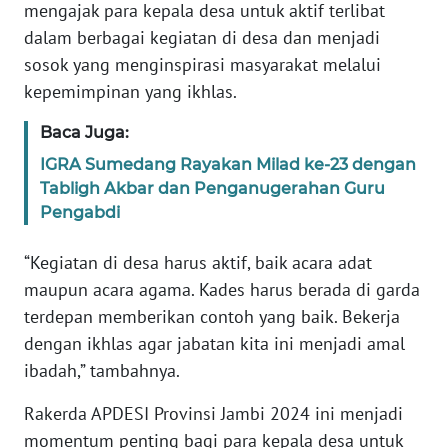
mengajak para kepala desa untuk aktif terlibat
PAPUA
dalam berbagai kegiatan di desa dan menjadi
BARAT
sosok yang menginspirasi masyarakat melalui
kepemimpinan yang ikhlas.
WN
RIAU
Baca Juga:
IGRA Sumedang Rayakan Milad ke-23 dengan
WN
SERAMBI
Tabligh Akbar dan Penganugerahan Guru
Pengabdi
WN
“Kegiatan di desa harus aktif, baik acara adat
JAMBI
maupun acara agama. Kades harus berada di garda
terdepan memberikan contoh yang baik. Bekerja
WN
SULTRA
dengan ikhlas agar jabatan kita ini menjadi amal
ibadah,” tambahnya.
WN
NTB
Rakerda APDESI Provinsi Jambi 2024 ini menjadi
momentum penting bagi para kepala desa untuk