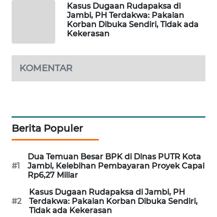
Kasus Dugaan Rudapaksa di
SITUNGIR
Jambi, PH Terdakwa: Pakaian
NEWS
Korban Dibuka Sendiri, Tidak ada
Kekerasan
SIDIKALANG
NEWS
KOMENTAR
SIBARAGAS
NEWS
METRO
SIANTAR
Berita Populer
NEWS
Dua Temuan Besar BPK di Dinas PUTR Kota
METRO
#1
Jambi, Kelebihan Pembayaran Proyek Capai
MEDAN
Rp6,27 Miliar
NEWS
Kasus Dugaan Rudapaksa di Jambi, PH
#2
Terdakwa: Pakaian Korban Dibuka Sendiri,
METRO
Tidak ada Kekerasan
JAKARTA