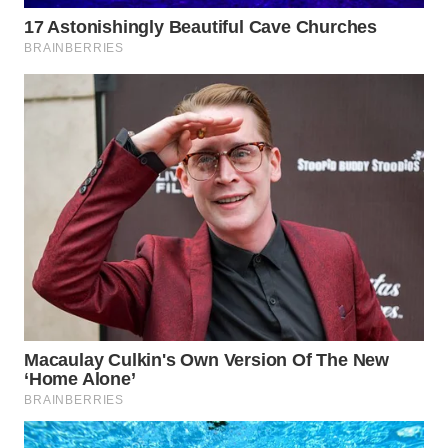
WN
NIAS
WN
LANGKAT
WN
TAPANULI
SELATAN
WN
TANJUNG
LESUNG
WN
KARO
WN