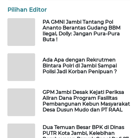
MASYARAKAT
Pilihan Editor
KELISTRIKAN
PA GMNI Jambi Tantang Pol
Ananto Berantas Gudang BBM
WALINKI
Ilegal, Dolly: Jangan Pura-Pura
ID
Buta !
MAWAKA
ID
Ada Apa dengan Rekrutmen
Bintara Polri di Jambi Sampai
Polisi Jadi Korban Penipuan ?
MARTABAT
NET
GPM Jambi Desak Kejati Periksa
PLN
Aliran Dana Program Fasilitas
WATCH
Pembangunan Kebun Masyarakat
Desa Dusun Mudo dan PT RAAL
MKLI
Dua Temuan Besar BPK di Dinas
PUTR Kota Jambi, Kelebihan
LPKKI