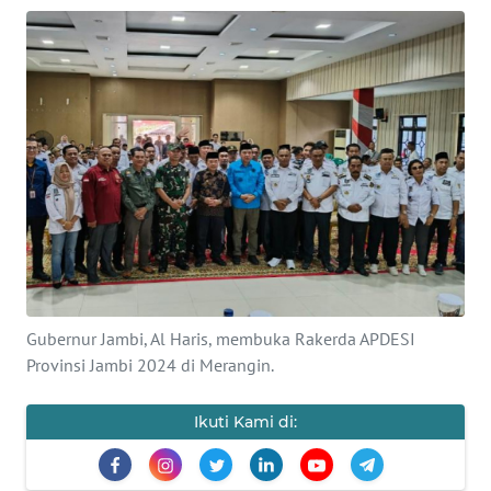
OPINI
PERISTIWA
Informasi
INDEKS
BERITA
KONTAK
KAMI
Gubernur Jambi, Al Haris, membuka Rakerda APDESI
Provinsi Jambi 2024 di Merangin.
INFO
IKLAN
Ikuti Kami di:
TENTANG
KAMI