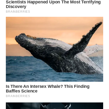
WN
LABUANBAJO
WN
BORNEO
Wahana
Media
Group
WAHANA
NEWS
WAHANA
TANI
WAHANA
ADVOKAT