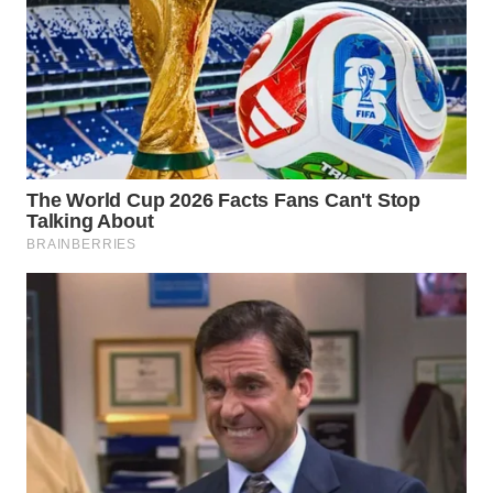
WN
NIAS
WN
LANGKAT
WN
TAPANULI
SELATAN
WN
TANJUNG
LESUNG
WN
KARO
WN