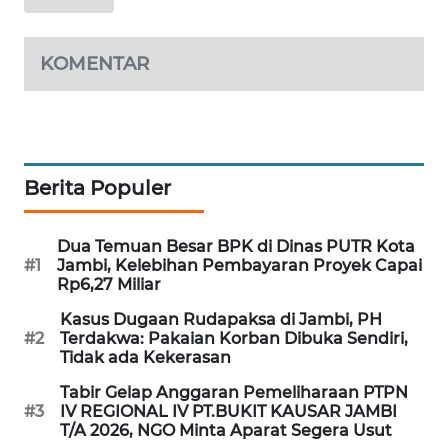
LKKI
KOMENTAR
KOPEKLIN
PORTAL
KONSUMEN
Berita Populer
FORWAMKI
Dua Temuan Besar BPK di Dinas PUTR Kota
#1
Jambi, Kelebihan Pembayaran Proyek Capai
ALPERKLINAS
Rp6,27 Miliar
Kasus Dugaan Rudapaksa di Jambi, PH
FORJASIDA
#2
Terdakwa: Pakaian Korban Dibuka Sendiri,
Tidak ada Kekerasan
TAMBANG
Tabir Gelap Anggaran Pemeliharaan PTPN
NEWS
#3
IV REGIONAL IV PT.BUKIT KAUSAR JAMBI
T/A 2026, NGO Minta Aparat Segera Usut