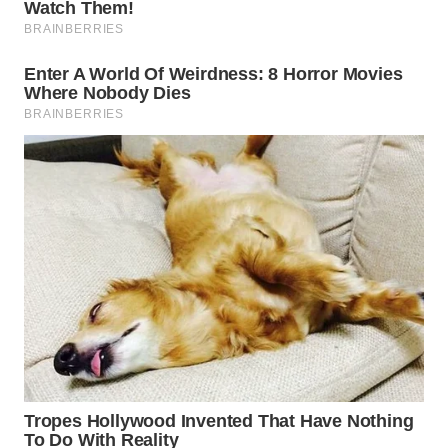
WN
KARAWANG
WN
BEKASI
WN
BOGOR
WN
DEPOK
WN
TAPANULI
UTARA
WN
SAMOSIR