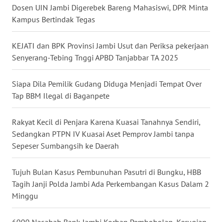
WN
Dosen UIN Jambi Digerebek Bareng Mahasiswi, DPR Minta
LAMPUNG
Kampus Bertindak Tegas
WN
KEJATI dan BPK Provinsi Jambi Usut dan Periksa pekerjaan
JATENG
Senyerang-Tebing Tnggi APBD Tanjabbar TA 2025
WN
Siapa Dila Pemilik Gudang Diduga Menjadi Tempat Over
NUSANTARA
Tap BBM Ilegal di Baganpete
WN
Rakyat Kecil di Penjara Karena Kuasai Tanahnya Sendiri,
JOGJA
Sedangkan PTPN IV Kuasai Aset Pemprov Jambi tanpa
Sepeser Sumbangsih ke Daerah
WN
JATIM
Tujuh Bulan Kasus Pembunuhan Pasutri di Bungku, HBB
Tagih Janji Polda Jambi Ada Perkembangan Kasus Dalam 2
WN
Minggu
BALI