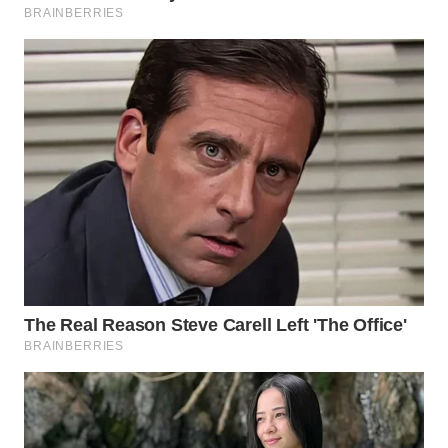
WN
PADANG
LAWAS
WN
SUMEDANG
WN
CIANJUR
WN
KEPULAUAN
SERIBU
WN
TANGERANG