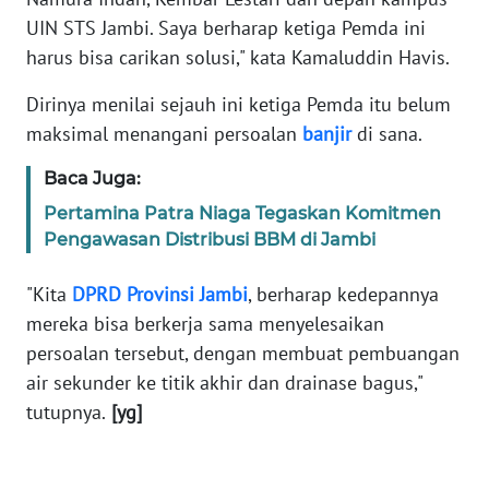
WN
JAKARTA
UIN STS Jambi. Saya berharap ketiga Pemda ini
harus bisa carikan solusi," kata Kamaluddin Havis.
WN
Dirinya menilai sejauh ini ketiga Pemda itu belum
JABAR
maksimal menangani persoalan
banjir
di sana.
WN
Baca Juga:
BANTEN
Pertamina Patra Niaga Tegaskan Komitmen
Pengawasan Distribusi BBM di Jambi
WN
NTT
"Kita
DPRD Provinsi Jambi
, berharap kedepannya
mereka bisa berkerja sama menyelesaikan
WN
KEPRI
persoalan tersebut, dengan membuat pembuangan
air sekunder ke titik akhir dan drainase bagus,"
WN
tutupnya.
[yg]
PAPUA
WN