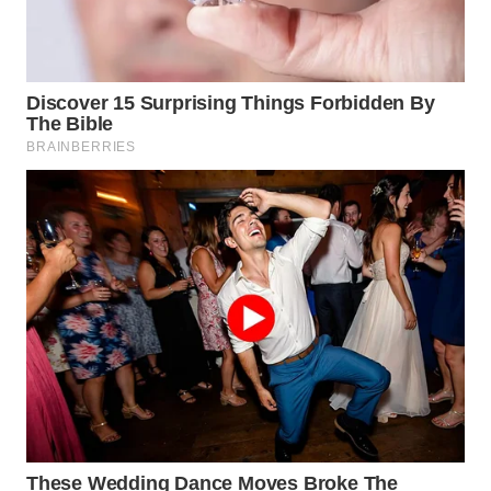
SUKABUMI
WN
PURWAKARTA
WN
PRIANGAN
TIMUR
WN
SEMARANG
WN
SOLO
WN
BOROBUDUR