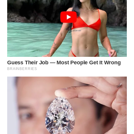
WN
BINJAI
WN
CIREBON
WN
INDRAMAYU
WN
KUNINGAN
WN
MAJALENGKA
WN
SUBANG
WN