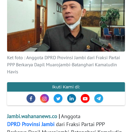
OPINI
PERISTIWA
Informasi
INDEKS
Ket foto : Anggota DPRD Provinsi Jambi dari Fraksi Partai
BERITA
PPP Berkarya Dapil Muarojambi-Batanghari Kamaludin
Havis
KONTAK
KAMI
Ikuti Kami di:
INFO
IKLAN
Jambi.wahananews.co
|
Anggota
TENTANG
DPRD Provinsi Jambi
dari Fraksi Partai PPP
KAMI