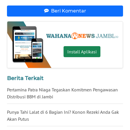
WN
SULTENG
Beri Komentar
WN
SULBAR
WN
Install Aplikasi
BABEL
WN
SUMBAR
Berita Terkait
Pertamina Patra Niaga Tegaskan Komitmen Pengawasan
WN
SUMSEL
Distribusi BBM di Jambi
WN
Punya Tahi Lalat di 6 Bagian Ini? Konon Rezeki Anda Gak
BENGKULU
Akan Putus