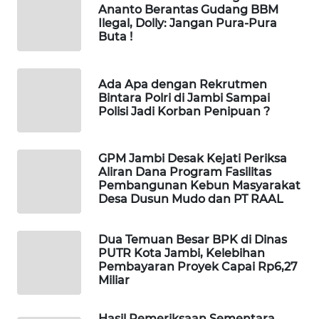
WAHANA
Ananto Berantas Gudang BBM
OTOMOTIF
Ilegal, Dolly: Jangan Pura-Pura
Buta !
WAHANA
HEALTH
Ada Apa dengan Rekrutmen
Bintara Polri di Jambi Sampai
WAHANA
Polisi Jadi Korban Penipuan ?
DESA
WISATA
GPM Jambi Desak Kejati Periksa
Aliran Dana Program Fasilitas
LAPAK
Pembangunan Kebun Masyarakat
WAHANA
Desa Dusun Mudo dan PT RAAL
Wahana
Dua Temuan Besar BPK di Dinas
Network
PUTR Kota Jambi, Kelebihan
Pembayaran Proyek Capai Rp6,27
KONSUMEN
Miliar
LISTRIK
Hasil Pemeriksaan Sementara