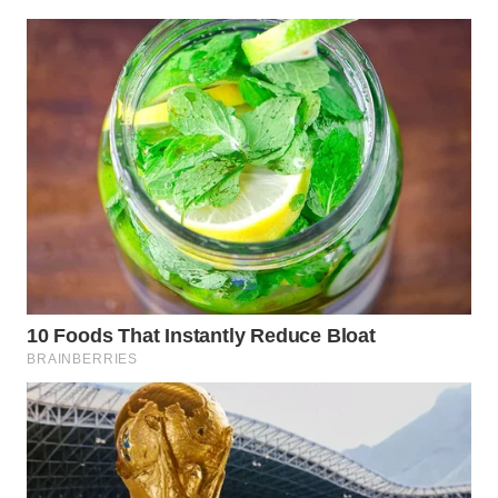
WN
GORONTALO
WN
SULUT
WN
MALUKU
WN
MALUT
WN
DAIRI
WN
DANAU
TOBA