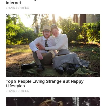
WN
MADURA
WN
SURABAYA
WN
NATUNA
WN
BINTAN
WN
MANDALIKA
WN
LIKUPANG