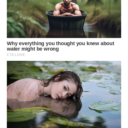
WAHANA
INFRASTRUKTUR
WAHANA
KONSUMEN
WAHANA
LISTRIK
WAHANA
TRAVEL
WAHANA
TV
WAHANANEWS
ID