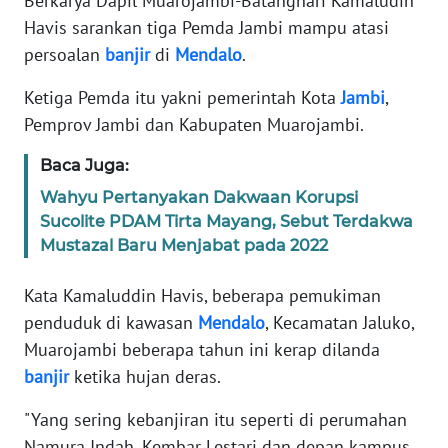
Berkarya Dapil Muarojambi-Batanghari Kamaludin
Havis sarankan tiga Pemda Jambi mampu atasi
PEDOMAN
persoalan
banjir
di
Mendalo
.
MEDIA
SIBER
Ketiga Pemda itu yakni pemerintah Kota
Jambi
,
Pemprov Jambi dan Kabupaten Muarojambi.
REDAKSI
Baca Juga:
KARIR
Wahyu Pertanyakan Dakwaan Korupsi
Sucolite PDAM Tirta Mayang, Sebut Terdakwa
DISCLAIMER
Mustazal Baru Menjabat pada 2022
Wahana
Kata Kamaluddin Havis, beberapa pemukiman
News
penduduk di kawasan
Mendalo
, Kecamatan Jaluko,
Regional
Muarojambi beberapa tahun ini kerap dilanda
banjir
ketika hujan deras.
WN
SUMUT
"Yang sering kebanjiran itu seperti di perumahan
Namura Indah, Kembar Lestari dan depan kampus