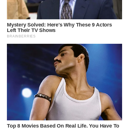
SIMALUNGUN
WN
LABUHANBATU
WN
TAPANULI
TENGAH
WN DELI
SERDANG
WN
TEBING
TINGGI
WN
PAKPAK