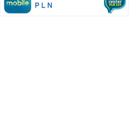
WAHANA MEDIA GROUP
|
|
|
WAHANA NEWS co
WAHANA TANI
WAHANA ADVOKAT
|
|
WAHANA INFRASTRUKTUR
WAHANA KONSUMEN
|
|
|
WAHANA LISTRIK
WAHANA TRAVEL
WAHANA TV
|
|
|
WAHANANEWS id
WAHANANEWS CO ID
WAHANANEWS NET
|
|
|
WAHANA SPORT ID
Wahana UMKM
Wahana Seleb
|
|
|
Wahana Persona
Wahana Otomotif
Wahana Health