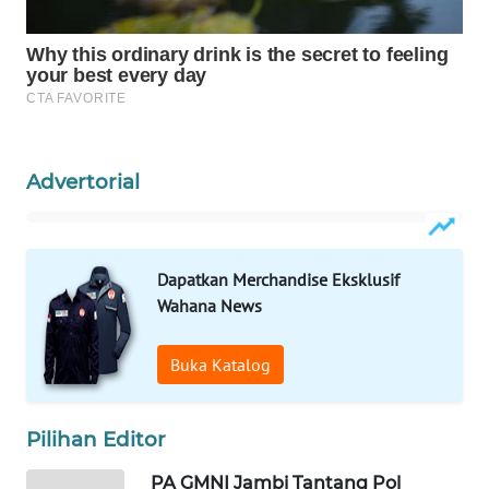
WAHANANEWS
CO ID
WAHANANEWS
NET
WAHANA
Advertorial
SPORT
WAHANA
UMKM
Dapatkan Merchandise Eksklusif
Wahana News
WAHANA
SELEB
Buka Katalog
WAHANA
Pilihan Editor
PERSONA
PA GMNI Jambi Tantang Pol