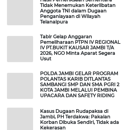
Tidak Menemukan Keterlibatan
MASYARAKAT
Anggota TNI dalam Dugaan
KELISTRIKAN
Penganiayaan di Wilayah
Telanaipura
WALINKI
ID
Tabir Gelap Anggaran
Pemeliharaan PTPN IV REGIONAL
IV PT.BUKIT KAUSAR JAMBI T/A
MAWAKA
2026, NGO Minta Aparat Segera
ID
Usut
MARTABAT
POLDA JAMBI GELAR PROGRAM
NET
POLANTAS KARIB DITLANTAS
SAMBANGI SMP DAN SMA PGRI 2
KOTA JAMBI MELALUI PEMBINA
PLN
UPACARA DAN SAFETY RIDING
WATCH
Kasus Dugaan Rudapaksa di
MKLI
Jambi, PH Terdakwa: Pakaian
Korban Dibuka Sendiri, Tidak ada
Kekerasan
LPKKI