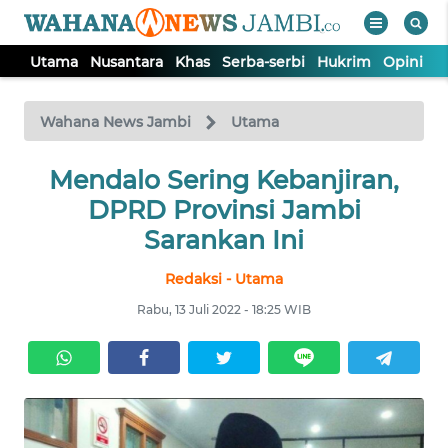
Utama
Nusantara
Khas
Serba-serbi
Hukrim
Opini
P
WAHANA
Tutup
TV
Wahana News Jambi
Utama
UTAMA
Mendalo Sering Kebanjiran,
DPRD Provinsi Jambi
NUSANTARA
Sarankan Ini
Redaksi - Utama
KHAS
Rabu, 13 Juli 2022 - 18:25 WIB
SERBA-
SERBI
HUKRIM