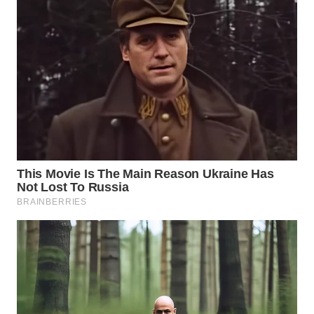
WN
LABUANBAJO
WN
BORNEO
Wahana
Media
Group
WAHANA
NEWS
WAHANA
TANI
WAHANA
ADVOKAT