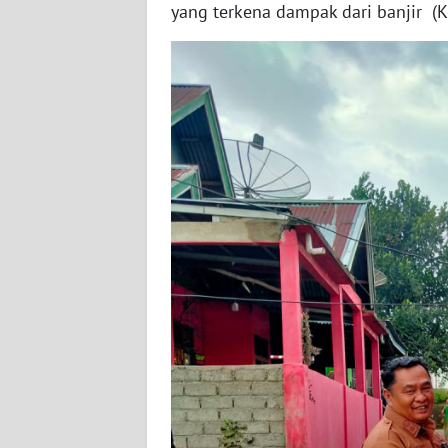
yang terkena dampak dari banjir (K
BARAT
WN
RIAU
WN
SERAMBI
WN
JAMBI
WN
SULTRA
WN
NTB
WN