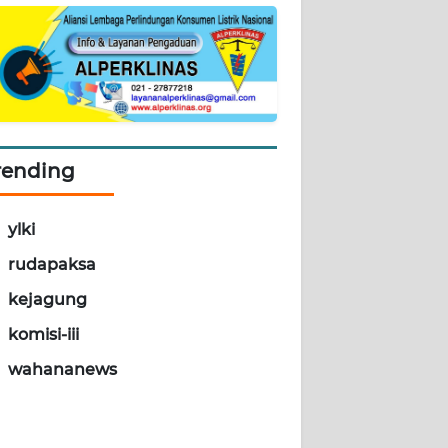
rending
ylki
rudapaksa
kejagung
komisi-iii
wahananews