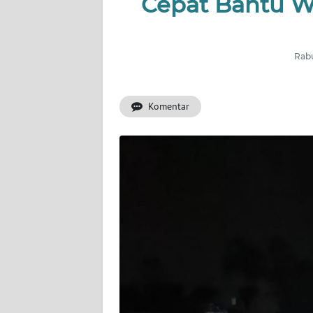
Cepat Bantu W
OPINI
PERISTIWA
Rabu
Informasi
Komentar
INDEKS
BERITA
KONTAK
KAMI
INFO
IKLAN
TENTANG
KAMI