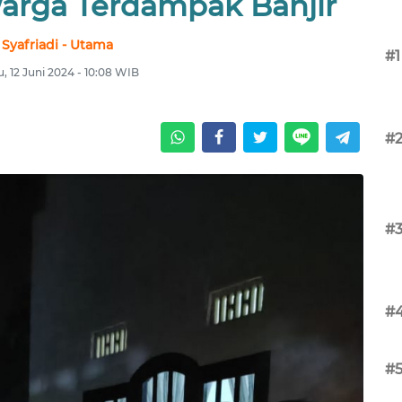
arga Terdampak Banjir
Syafriadi - Utama
#1
, 12 Juni 2024 - 10:08 WIB
#
#
#
#