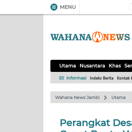
MENU
WAHANA
Tutup
TV
UTAMA
NUSANTARA
Utama
Nusantara
Khas
Ser
KHAS
Informasi
Indeks Berita
Kontak 
SERBA-
Wahana News Jambi
Utama
SERBI
HUKRIM
Perangkat Des