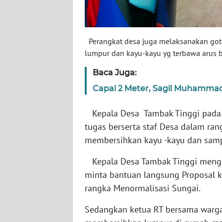
LAMPUNG
WN
JATENG
Perangkat desa juga melaksanakan got
lumpur dan kayu-kayu yg terbawa arus b
WN
Baca Juga:
NUSANTARA
Capai 2 Meter, Sagil Muhammad R
WN
JOGJA
Kepala Desa Tambak Tinggi pada
tugas berserta staf Desa dalam ra
WN
membersihkan kayu -kayu dan samp
JATIM
Kepala Desa Tambak Tinggi mengh
minta bantuan langsung Proposal 
WN
BALI
rangka Menormalisasi Sungai.
Sedangkan ketua RT bersama warga
WN
KALBAR