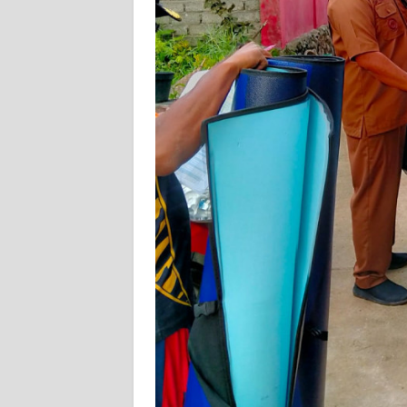
SULTENG
WN
SULBAR
WN
BABEL
WN
SUMBAR
WN
SUMSEL
WN
BENGKULU
WN