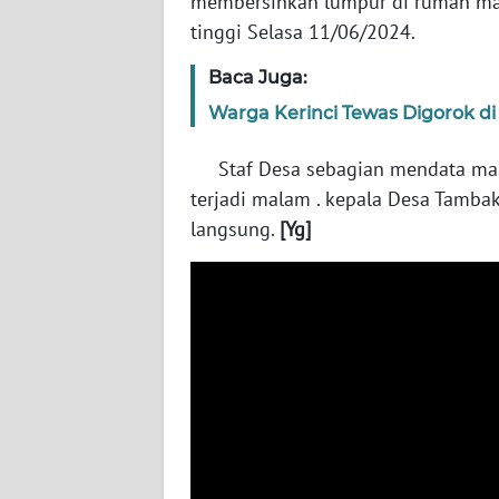
membersihkan lumpur di rumah mas
tinggi Selasa 11/06/2024.
WN
Baca Juga:
KALTENG
Warga Kerinci Tewas Digorok di 
WN
KALTARA
Staf Desa sebagian mendata masy
terjadi malam . kepala Desa Tamba
WN
langsung.
[Yg]
KALSEL
WN
KALTIM
WN
SULSEL
WN
GORONTALO