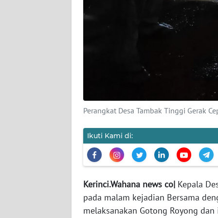
WN
JABAR
WN
BANTEN
WN
NTT
Perangkat Desa Tambak Tinggi Gerak Ce
WN
Ikuti Kami di:
KEPRI
WN
PAPUA
Kerinci.Wahana news co|
Kepala Des
pada malam kejadian Bersama deng
WN
melaksanakan Gotong Royong dan i
PAPUA