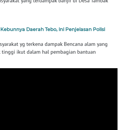
yarakat yang terdampak banjir di Desa Tambak
Kebunnya Daerah Tebo, ini Penjelasan Polisi
arakat yg terkena dampak Bencana alam yang
k tinggi ikut dalam hal pembagian bantuan