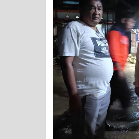
PEDOMAN
MEDIA
SIBER
REDAKSI
KARIR
DISCLAIMER
Wahana
News
Regional
WN
SUMUT
WN
JAKARTA