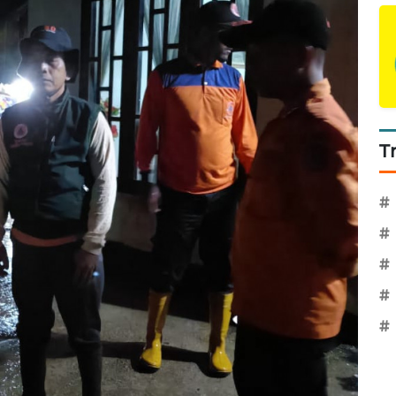
T
#
#
#
#
#