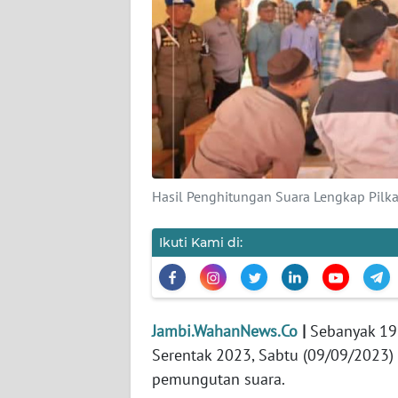
PEDOMAN
MEDIA
SIBER
REDAKSI
KARIR
DISCLAIMER
Hasil Penghitungan Suara Lengkap Pilka
Wahana
Ikuti Kami di:
News
Regional
WN
SUMUT
Jambi.WahanNews.Co
|
Sebanyak 19 
Serentak 2023, Sabtu (09/09/2023)
WN
pemungutan suara.
JAKARTA