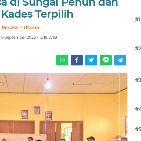
sa di Sungai Penuh dan
Kades Terpilih
#1
Redaksi - Utama
10 September 2023 - 12:18 WIB
#
#
#
#