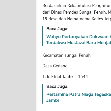
Berdasarkan Rekapitulasi Penghitu
dari Dinas Pemdes Sungai Penuh, Mi
WN
JABAR
19 desa dan Nama-nama Kades Terp
Baca Juga:
WN
BANTEN
Wahyu Pertanyakan Dakwaan Ko
Terdakwa Mustazal Baru Menja
WN
NTT
Kecamatan sungai Penuh
Desa Gedang
WN
KEPRI
1. Ir. Efdal Taufik = 1344
WN
Baca Juga:
PAPUA
Pertamina Patra Niaga Tegask
Jambi
WN
PAPUA