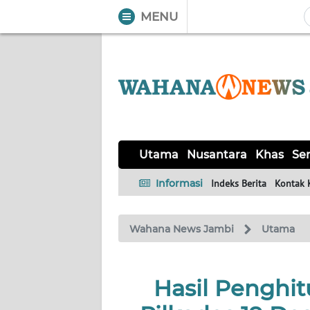
MENU
WAHANA
Tutup
TV
UTAMA
NUSANTARA
Utama
Nusantara
Khas
Ser
KHAS
Informasi
Indeks Berita
Kontak 
SERBA-
Wahana News Jambi
Utama
SERBI
HUKRIM
Hasil Penghi