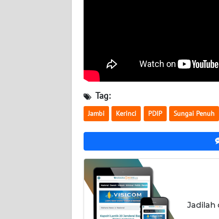
SULTENG
WN
SULBAR
WN
BABEL
Tag:
WN
SUMBAR
Jambi
Kerinci
PDIP
Sungai Penuh
WN
SUMSEL
WN
BENGKULU
Jadilah
WN