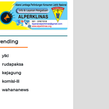
rending
ylki
rudapaksa
kejagung
komisi-iii
wahananews