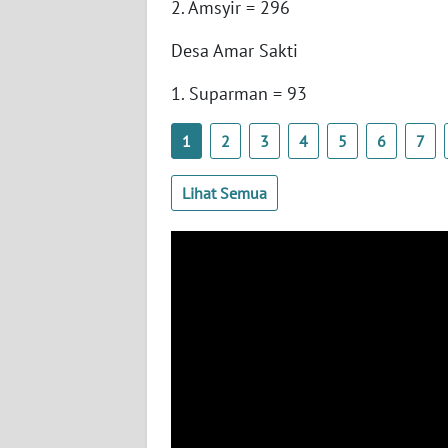
2. Amsyir = 296
BARAT
Desa Amar Sakti
WN
RIAU
1. Suparman = 93
WN
1
2
3
4
5
6
7
SERAMBI
Lihat Semua
WN
JAMBI
WN
SULTRA
WN
NTB
WN