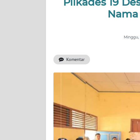
Pilkades 19 De
OPINI
Nama 
PERISTIWA
Informasi
Minggu, 
INDEKS
BERITA
Komentar
KONTAK
KAMI
INFO
IKLAN
TENTANG
KAMI