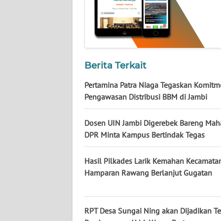
LAMPUNG
WN
JATENG
WN
Berita Terkait
NUSANTARA
Pertamina Patra Niaga Tegaskan Komit
Pengawasan Distribusi BBM di Jambi
WN
JOGJA
Dosen UIN Jambi Digerebek Bareng Maha
DPR Minta Kampus Bertindak Tegas
WN
JATIM
Hasil Pilkades Larik Kemahan Kecamata
Hamparan Rawang Berlanjut Gugatan
WN
BALI
WN
RPT Desa Sungai Ning akan Dijadikan T
KALBAR