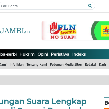
ba-serbi
Hukrim
Opini
Peristiwa
Indeks
Kami
Info Iklan
Tentang Kami
Pedoman Media Siber
Redaksi
Karir
tungan Suara Lengkap
B