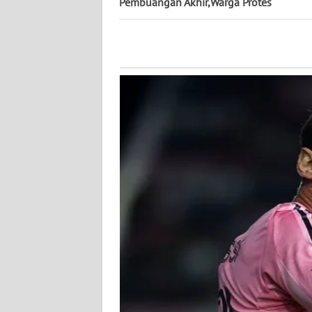
Pembuangan Akhir,Warga Protes
WN
KALTENG
WN
KALTARA
WN
KALSEL
WN
KALTIM
WN
SULSEL
WN
GORONTALO