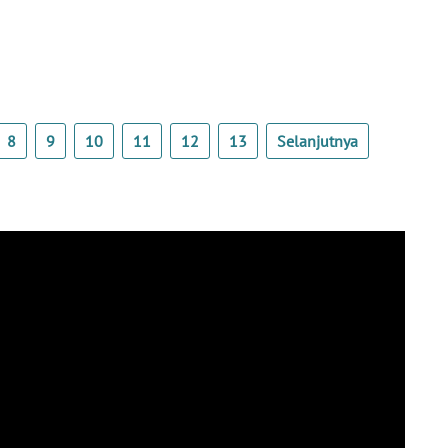
8
9
10
11
12
13
Selanjutnya