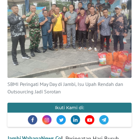
OPINI
PERISTIWA
Informasi
INDEKS
BERITA
KONTAK
SBMI Peringati May Day di Jambi, Isu Upah Rendah dan
KAMI
Outsourcing Jadi Sorotan
INFO
Ikuti Kami di:
IKLAN
TENTANG
KAMI
Jambi.WahanaNews.Co
|
Peringatan Hari Buruh