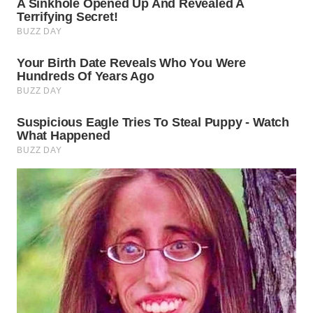
SUKABUMI
WN
PURWAKARTA
WN
PRIANGAN
TIMUR
WN
SEMARANG
WN
SOLO
WN
BOROBUDUR