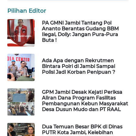
WAHANANEWS
CO ID
Pilihan Editor
PA GMNI Jambi Tantang Pol
WAHANANEWS
Ananto Berantas Gudang BBM
NET
Ilegal, Dolly: Jangan Pura-Pura
Buta !
WAHANA
SPORT
Ada Apa dengan Rekrutmen
Bintara Polri di Jambi Sampai
WAHANA
Polisi Jadi Korban Penipuan ?
UMKM
GPM Jambi Desak Kejati Periksa
WAHANA
Aliran Dana Program Fasilitas
SELEB
Pembangunan Kebun Masyarakat
Desa Dusun Mudo dan PT RAAL
WAHANA
PERSONA
Dua Temuan Besar BPK di Dinas
PUTR Kota Jambi, Kelebihan