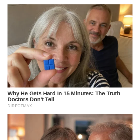
WN
KARAWANG
WN
BEKASI
WN
BOGOR
WN
DEPOK
WN
TAPANULI
UTARA
WN
SAMOSIR