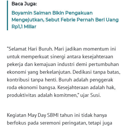
Baca Juga:
PAPUA
BARAT
Boyamin Saiman Bikin Pengakuan
Mengejutkan, Sebut Febrie Pernah Beri Uang
WN
Rp1,1 Miliar
RIAU
WN
“Selamat Hari Buruh. Mari jadikan momentum ini
SERAMBI
untuk memperkuat sinergi antara kesejahteraan
pekerja dan kemajuan industri demi pertumbuhan
WN
ekonomi yang berkelanjutan. Dedikasi tanpa batas,
JAMBI
kontribusi tanpa henti. Buruh adalah penggerak
roda ekonomi bangsa. Kesejahteraan adalah hak,
WN
produktivitas adalah komitmen,” ujar Susi.
SULTRA
WN
Kegiatan May Day SBMI tahun ini tidak hanya
NTB
berfokus pada seremoni peringatan, tetapi juga