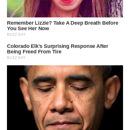
WN
MADURA
WN
SURABAYA
WN
NATUNA
WN
BINTAN
WN
MANDALIKA
WN
LIKUPANG