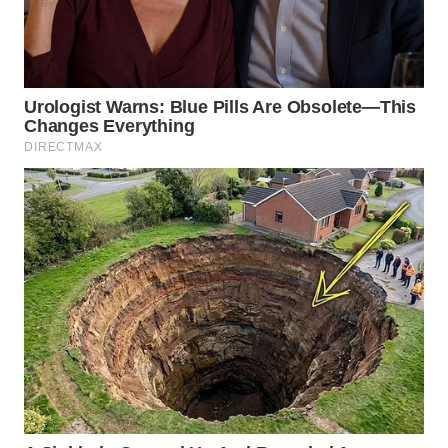
WN
BINJAI
WN
CIREBON
WN
INDRAMAYU
WN
KUNINGAN
WN
MAJALENGKA
WN
SUBANG
WN