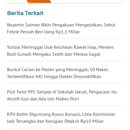
WN
KALBAR
Berita Terkait
WN
Boyamin Saiman Bikin Pengakuan Mengejutkan, Sebut
KALTENG
Febrie Pernah Beri Uang Rp1,1 Miliar
WN
Yurizal Meninggal Usai Keluhkan Rawat Inap, Menkes
KALTARA
Budi Gunadi Mengaku Sedih dan Merasa Gagal
WN
Buntut Cacian ke Pasien yang Meninggal, 10 Nakes
KALSEL
Teridentifikasi KKI hingga Dokter Dinonaktifkan
WN
Plot Twist 995 Senjata di Sekolah Jaksel, Pengacara: Itu
KALTIM
Airsoft Gun dan Ada Izin Mabes Polri
WN
KPU Kotim Diguncang Kasus Korupsi, Lima Komisioner
SULSEL
Jadi Tersangka dan Kerugian Ditaksir Rp10 Miliar