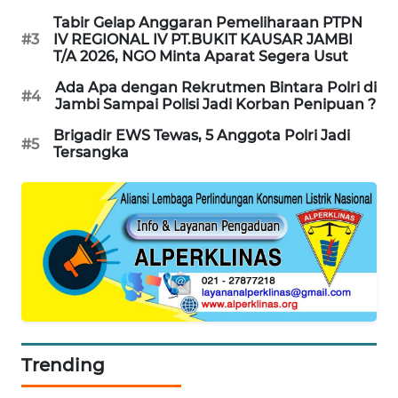
Tabir Gelap Anggaran Pemeliharaan PTPN
#3
IV REGIONAL IV PT.BUKIT KAUSAR JAMBI
LKKI
T/A 2026, NGO Minta Aparat Segera Usut
Ada Apa dengan Rekrutmen Bintara Polri di
KOPEKLIN
#4
Jambi Sampai Polisi Jadi Korban Penipuan ?
Brigadir EWS Tewas, 5 Anggota Polri Jadi
PORTAL
#5
Tersangka
KONSUMEN
FORWAMKI
ALPERKLINAS
FORJASIDA
TAMBANG
NEWS
Trending