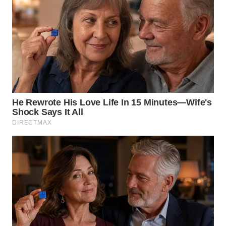
WN
PADANG
LAWAS
WN
SUMEDANG
WN
CIANJUR
WN
KEPULAUAN
SERIBU
WN
TANGERANG