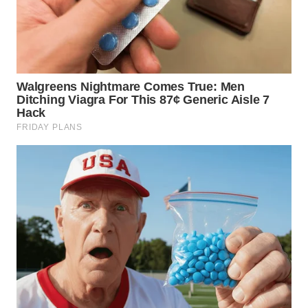
WN
NIAS
WN
LANGKAT
WN
TAPANULI
SELATAN
WN
TANJUNG
LESUNG
WN
KARO
WN