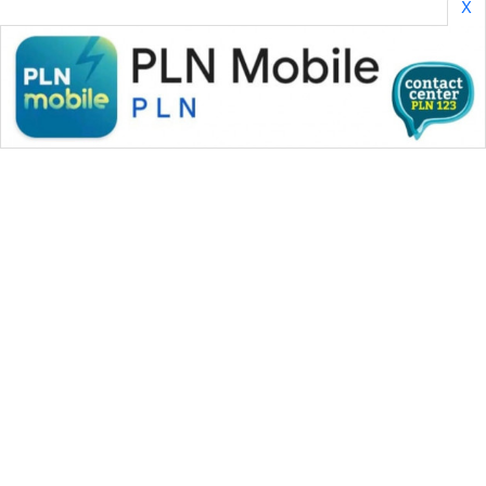
X
WAHANA MEDIA GROUP
|
|
|
WAHANA NEWS co
WAHANA TANI
WAHANA ADVOKAT
|
|
WAHANA INFRASTRUKTUR
WAHANA KONSUMEN
|
|
|
WAHANA LISTRIK
WAHANA TRAVEL
WAHANA TV