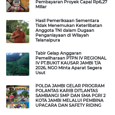
WAHANA
Pembayaran Proyek Capai Rp6,27
Miliar
OTOMOTIF
WAHANA
Hasil Pemeriksaan Sementara
Tidak Menemukan Keterlibatan
HEALTH
Anggota TNI dalam Dugaan
Penganiayaan di Wilayah
WAHANA
Telanaipura
DESA
WISATA
Tabir Gelap Anggaran
Pemeliharaan PTPN IV REGIONAL
IV PT.BUKIT KAUSAR JAMBI T/A
LAPAK
2026, NGO Minta Aparat Segera
WAHANA
Usut
Wahana
POLDA JAMBI GELAR PROGRAM
Network
POLANTAS KARIB DITLANTAS
SAMBANGI SMP DAN SMA PGRI 2
KOTA JAMBI MELALUI PEMBINA
KONSUMEN
UPACARA DAN SAFETY RIDING
LISTRIK