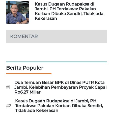
Kasus Dugaan Rudapaksa di
MASYARAKAT
Jambi, PH Terdakwa: Pakaian
KELISTRIKAN
Korban Dibuka Sendiri, Tidak ada
Kekerasan
WALINKI
ID
KOMENTAR
MAWAKA
ID
MARTABAT
NET
Berita Populer
PLN
Dua Temuan Besar BPK di Dinas PUTR Kota
WATCH
#1
Jambi, Kelebihan Pembayaran Proyek Capai
Rp6,27 Miliar
MKLI
Kasus Dugaan Rudapaksa di Jambi, PH
#2
Terdakwa: Pakaian Korban Dibuka Sendiri,
Tidak ada Kekerasan
LPKKI