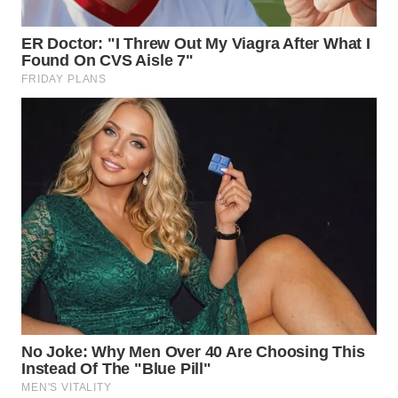
SIMALUNGUN
WN
LABUHANBATU
WN
TAPANULI
TENGAH
WN DELI
SERDANG
WN
TEBING
TINGGI
WN
PAKPAK