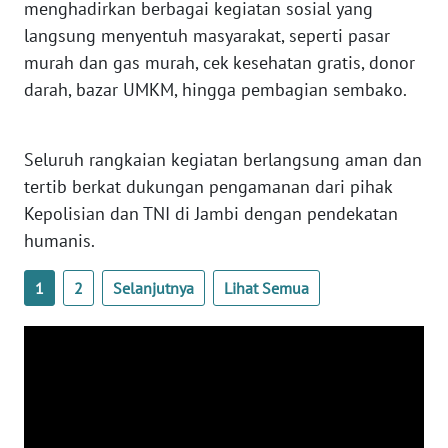
menghadirkan berbagai kegiatan sosial yang
WN
langsung menyentuh masyarakat, seperti pasar
SULTENG
murah dan gas murah, cek kesehatan gratis, donor
darah, bazar UMKM, hingga pembagian sembako.
WN
SULBAR
Seluruh rangkaian kegiatan berlangsung aman dan
WN
BABEL
tertib berkat dukungan pengamanan dari pihak
Kepolisian dan TNI di Jambi dengan pendekatan
WN
humanis.
SUMBAR
1
2
Selanjutnya
Lihat Semua
WN
SUMSEL
WN
BENGKULU