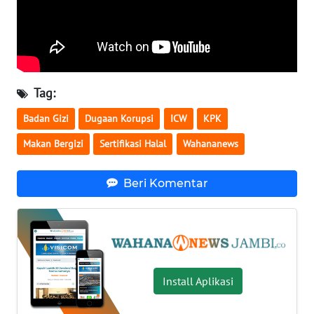
WN
LAMPUNG
WN
JATENG
Tag:
WN
Badan Gizi
Dugaan Korupsi
ICW
KPK
NUSANTARA
Makan Bergizi
Sertifikasi Halal
Wahananews
WN
JOGJA
Beri Komentar
WN
JATIM
WN
Install Aplikasi
BALI