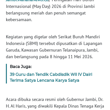
Internasional (May Day) 2026 di Provinsi Jambi
PEDOMAN
berlangsung meriah dan penuh semangat
MEDIA
SIBER
kebersamaan.
REDAKSI
Kegiatan yang digelar oleh Serikat Buruh Mandiri
Indonesia (SBMI) tersebut dipusatkan di Lapangan
KARIR
Garuda, Kawasan Gubernuran Telanaipura, Jambi,
dan berlangsung pada 8 hingga 11 Mei 2026.
DISCLAIMER
Baca Juga:
Wahana
39 Guru dan Tendik Cabdisdik Wil IV Dairi
News
Regional
Terima Satya Lencana Karya Satya
WN
SUMUT
Acara dibuka secara resmi oleh Gubernur Jambi, Dr.
H. Al Haris, yang diwakili Kepala Dinas Tenaga Kerja