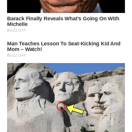
WN
LABUANBAJO
WN
BORNEO
Wahana
Media
Group
WAHANA
NEWS
WAHANA
TANI
WAHANA
ADVOKAT