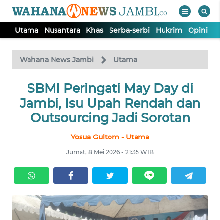
Utama
Nusantara
Khas
Serba-serbi
Hukrim
Opini
P
WAHANA
Tutup
TV
Wahana News Jambi
Utama
UTAMA
SBMI Peringati May Day di
Jambi, Isu Upah Rendah dan
NUSANTARA
Outsourcing Jadi Sorotan
Yosua Gultom - Utama
KHAS
Jumat, 8 Mei 2026 - 21:35 WIB
SERBA-
SERBI
HUKRIM