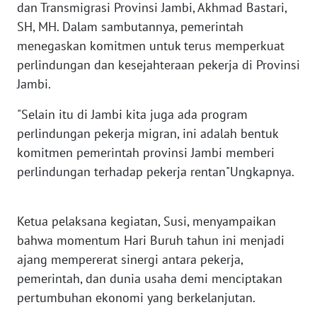
WN
dan Transmigrasi Provinsi Jambi, Akhmad Bastari,
JAKARTA
SH, MH. Dalam sambutannya, pemerintah
menegaskan komitmen untuk terus memperkuat
WN
perlindungan dan kesejahteraan pekerja di Provinsi
JABAR
Jambi.
WN
"Selain itu di Jambi kita juga ada program
BANTEN
perlindungan pekerja migran, ini adalah bentuk
komitmen pemerintah provinsi Jambi memberi
WN
perlindungan terhadap pekerja rentan"Ungkapnya.
NTT
WN
Ketua pelaksana kegiatan, Susi, menyampaikan
KEPRI
bahwa momentum Hari Buruh tahun ini menjadi
ajang mempererat sinergi antara pekerja,
WN
pemerintah, dan dunia usaha demi menciptakan
PAPUA
pertumbuhan ekonomi yang berkelanjutan.
WN