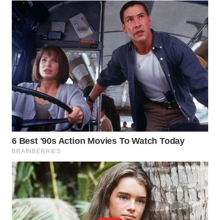
WN
MADURA
WN
SURABAYA
WN
NATUNA
WN
BINTAN
WN
MANDALIKA
WN
LIKUPANG