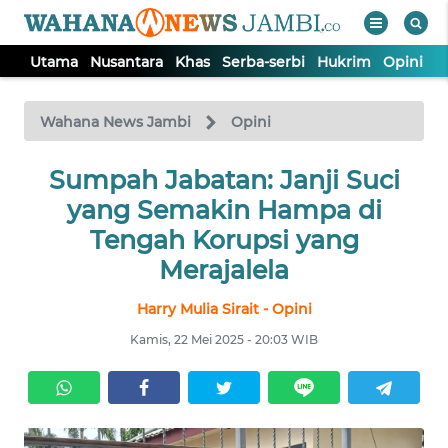
Utama
Nusantara
Khas
Serba-serbi
Hukrim
Opini
P
WAHANA
Tutup
TV
Wahana News Jambi
Opini
UTAMA
Sumpah Jabatan: Janji Suci
yang Semakin Hampa di
NUSANTARA
Tengah Korupsi yang
Merajalela
KHAS
Harry Mulia Sirait - Opini
Kamis, 22 Mei 2025 - 20:03 WIB
SERBA-
SERBI
HUKRIM