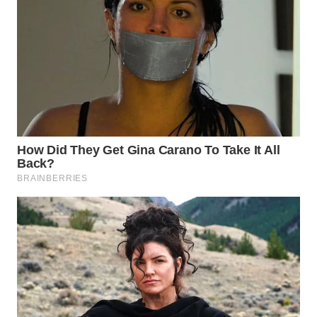
WN
KARAWANG
WN
BEKASI
WN
BOGOR
WN
DEPOK
WN
TAPANULI
UTARA
WN
SAMOSIR