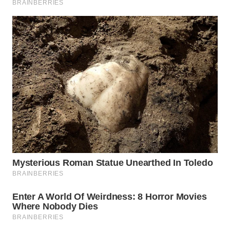
SUKABUMI
WN
PURWAKARTA
WN
PRIANGAN
TIMUR
WN
SEMARANG
WN
SOLO
WN
BOROBUDUR