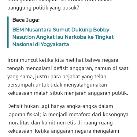
WN
panggung politik yang busuk?
JAKARTA
Baca Juga:
WN
JABAR
BEM Nusantara Sumut Dukung Bobby
Nasution Angkat Isu Narkoba ke Tingkat
Nasional di Yogyakarta
WN
BANTEN
Ironi muncul ketika kita melihat bahwa negara
tengah mengalami defisit anggaran, namun di saat
WN
NTT
yang sama, justru para pejabat yang telah
bersumpah untuk tidak menyalahgunakan
WN
kekuasaan malah sibuk menjarah anggaran publik.
KEPRI
Defisit bukan lagi hanya angka-angka dalam
laporan fiskal; ia menjadi metafora dari kosongnya
WN
PAPUA
moralitas dan komitmen etis di ruang-ruang
kekuasaan. Ketika anggaran negara mengalami
WN