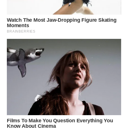
WAHANA
INFRASTRUKTUR
WAHANA
KONSUMEN
WAHANA
LISTRIK
WAHANA
TRAVEL
WAHANA
TV
WAHANANEWS
ID