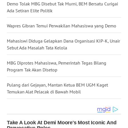
Demo Tolak MBG Disebut Tak Murni, BEM Bersatu Curigai
WN
Ada Setiran Elite Politik
NIAS
Wapres Gibran Temui Perwakilan Mahasiswa yang Demo
WN
LANGKAT
Mahasiswi Diduga Gelapkan Dana Organisasi KIP-K, Unair
Sebut Ada Masalah Tata Kelola
WN
TAPANULI
SELATAN
MBG Diprotes Mahasiswa, Pemerintah Tegas Bilang
Program Tak Akan Disetop
WN
TANJUNG
Pulang dari Gejayan, Mantan Ketua BEM UGM Kaget
LESUNG
Temukan Alat Pelacak di Bawah Mobil
WN
KARO
WN