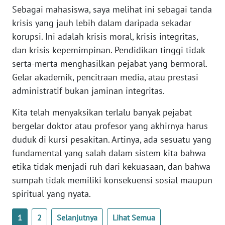
WN
Sebagai mahasiswa, saya melihat ini sebagai tanda
LAMPUNG
krisis yang jauh lebih dalam daripada sekadar
korupsi. Ini adalah krisis moral, krisis integritas,
WN
dan krisis kepemimpinan. Pendidikan tinggi tidak
JATENG
serta-merta menghasilkan pejabat yang bermoral.
Gelar akademik, pencitraan media, atau prestasi
WN
administratif bukan jaminan integritas.
NUSANTARA
Kita telah menyaksikan terlalu banyak pejabat
WN
bergelar doktor atau profesor yang akhirnya harus
JOGJA
duduk di kursi pesakitan. Artinya, ada sesuatu yang
fundamental yang salah dalam sistem kita bahwa
WN
JATIM
etika tidak menjadi ruh dari kekuasaan, dan bahwa
sumpah tidak memiliki konsekuensi sosial maupun
WN
spiritual yang nyata.
BALI
1
2
Selanjutnya
Lihat Semua