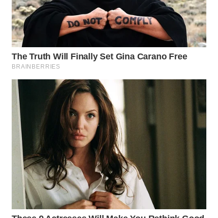
WN
PADANG
LAWAS
WN
SUMEDANG
WN
CIANJUR
WN
KEPULAUAN
SERIBU
WN
TANGERANG