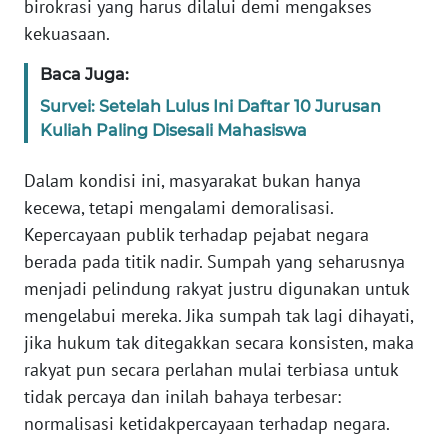
birokrasi yang harus dilalui demi mengakses
WN
kekuasaan.
SULTENG
Baca Juga:
WN
Survei: Setelah Lulus Ini Daftar 10 Jurusan
SULBAR
Kuliah Paling Disesali Mahasiswa
WN
Dalam kondisi ini, masyarakat bukan hanya
BABEL
kecewa, tetapi mengalami demoralisasi.
Kepercayaan publik terhadap pejabat negara
WN
SUMBAR
berada pada titik nadir. Sumpah yang seharusnya
menjadi pelindung rakyat justru digunakan untuk
WN
mengelabui mereka. Jika sumpah tak lagi dihayati,
SUMSEL
jika hukum tak ditegakkan secara konsisten, maka
rakyat pun secara perlahan mulai terbiasa untuk
WN
tidak percaya dan inilah bahaya terbesar:
BENGKULU
normalisasi ketidakpercayaan terhadap negara.