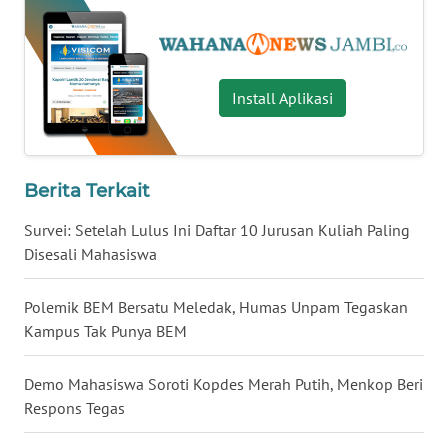
WN
GORONTALO
WN
SULUT
Install Aplikasi
WN
MALUKU
Berita Terkait
WN
Survei: Setelah Lulus Ini Daftar 10 Jurusan Kuliah Paling
MALUT
Disesali Mahasiswa
WN
Polemik BEM Bersatu Meledak, Humas Unpam Tegaskan
DAIRI
Kampus Tak Punya BEM
WN
Demo Mahasiswa Soroti Kopdes Merah Putih, Menkop Beri
DANAU
Respons Tegas
TOBA