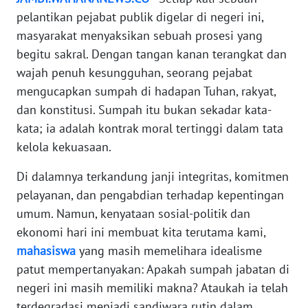
pelantikan pejabat publik digelar di negeri ini,
PEDOMAN
masyarakat menyaksikan sebuah prosesi yang
MEDIA
SIBER
begitu sakral. Dengan tangan kanan terangkat dan
wajah penuh kesungguhan, seorang pejabat
REDAKSI
mengucapkan sumpah di hadapan Tuhan, rakyat,
dan konstitusi. Sumpah itu bukan sekadar kata-
KARIR
kata; ia adalah kontrak moral tertinggi dalam tata
kelola kekuasaan.
DISCLAIMER
Di dalamnya terkandung janji integritas, komitmen
pelayanan, dan pengabdian terhadap kepentingan
Wahana
News
umum. Namun, kenyataan sosial-politik dan
Regional
ekonomi hari ini membuat kita terutama kami,
mahasiswa
yang masih memelihara idealisme
WN
patut mempertanyakan: Apakah sumpah jabatan di
SUMUT
negeri ini masih memiliki makna? Ataukah ia telah
terdegradasi menjadi sandiwara rutin dalam