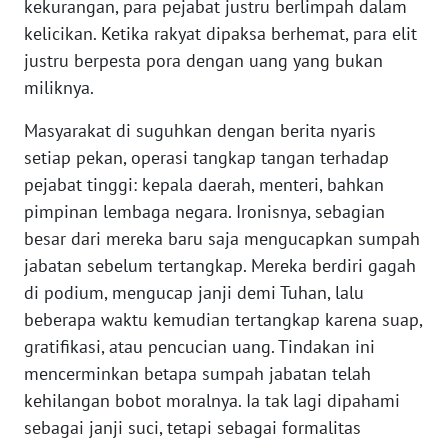
kekurangan, para pejabat justru berlimpah dalam
PAPUA
kelicikan. Ketika rakyat dipaksa berhemat, para elit
BARAT
justru berpesta pora dengan uang yang bukan
miliknya.
WN
RIAU
Masyarakat di suguhkan dengan berita nyaris
setiap pekan, operasi tangkap tangan terhadap
WN
pejabat tinggi: kepala daerah, menteri, bahkan
SERAMBI
pimpinan lembaga negara. Ironisnya, sebagian
besar dari mereka baru saja mengucapkan sumpah
WN
JAMBI
jabatan sebelum tertangkap. Mereka berdiri gagah
di podium, mengucap janji demi Tuhan, lalu
WN
beberapa waktu kemudian tertangkap karena suap,
SULTRA
gratifikasi, atau pencucian uang. Tindakan ini
mencerminkan betapa sumpah jabatan telah
WN
kehilangan bobot moralnya. Ia tak lagi dipahami
NTB
sebagai janji suci, tetapi sebagai formalitas