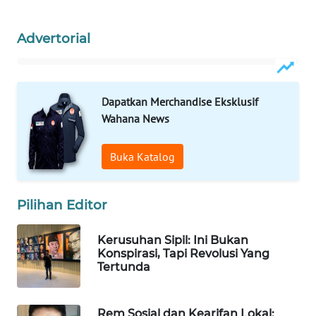
WAHANA
OTOMOTIF
Advertorial
WAHANA
HEALTH
Dapatkan Merchandise Eksklusif
WAHANA
Wahana News
DESA
WISATA
Buka Katalog
LAPAK
WAHANA
Pilihan Editor
Wahana
Kerusuhan Sipil: Ini Bukan
Network
Konspirasi, Tapi Revolusi Yang
Tertunda
KONSUMEN
LISTRIK
Rem Sosial dan Kearifan Lokal: