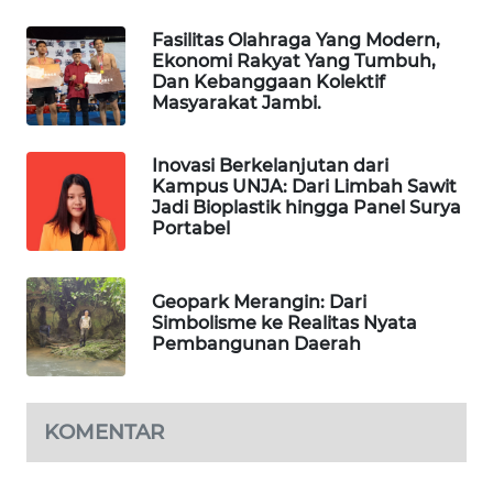
Fasilitas Olahraga Yang Modern,
LKKI
Ekonomi Rakyat Yang Tumbuh,
Dan Kebanggaan Kolektif
Masyarakat Jambi.
KOPEKLIN
Inovasi Berkelanjutan dari
PORTAL
Kampus UNJA: Dari Limbah Sawit
KONSUMEN
Jadi Bioplastik hingga Panel Surya
Portabel
FORWAMKI
Geopark Merangin: Dari
ALPERKLINAS
Simbolisme ke Realitas Nyata
Pembangunan Daerah
FORJASIDA
TAMBANG
KOMENTAR
NEWS