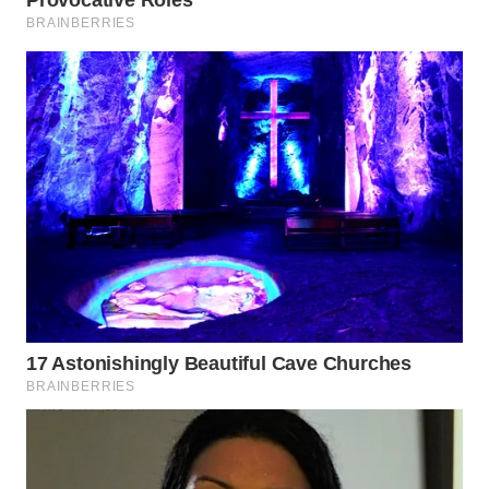
SIMALUNGUN
WN
LABUHANBATU
WN
TAPANULI
TENGAH
WN DELI
SERDANG
WN
TEBING
TINGGI
WN
PAKPAK