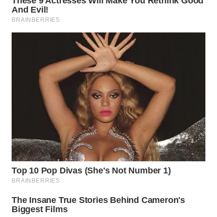
WN
BINJAI
WN
CIREBON
WN
INDRAMAYU
WN
KUNINGAN
WN
MAJALENGKA
WN
SUBANG
WN