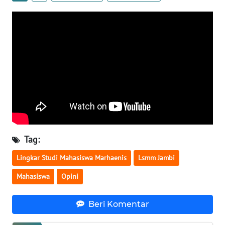
WN
KALBAR
WN
KALTENG
WN
KALTARA
WN
KALSEL
Tag:
WN
Lingkar Studi Mahasiswa Marhaenis
Lsmm Jambi
KALTIM
Mahasiswa
Opini
WN
SULSEL
Beri Komentar