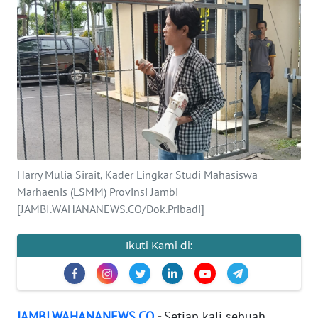
OPINI
PERISTIWA
Informasi
INDEKS
BERITA
Harry Mulia Sirait, Kader Lingkar Studi Mahasiswa
KONTAK
Marhaenis (LSMM) Provinsi Jambi
KAMI
[JAMBI.WAHANANEWS.CO/Dok.Pribadi]
INFO
Ikuti Kami di:
IKLAN
TENTANG
KAMI
JAMBI.WAHANANEWS.CO
-
Setiap kali sebuah