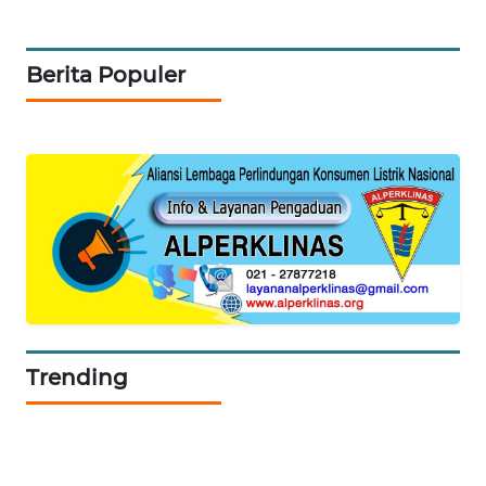
SITUNGIR
NEWS
Berita Populer
SIDIKALANG
NEWS
SIBARAGAS
NEWS
METRO
SIANTAR
NEWS
METRO
Trending
MEDAN
NEWS
METRO
JAKARTA