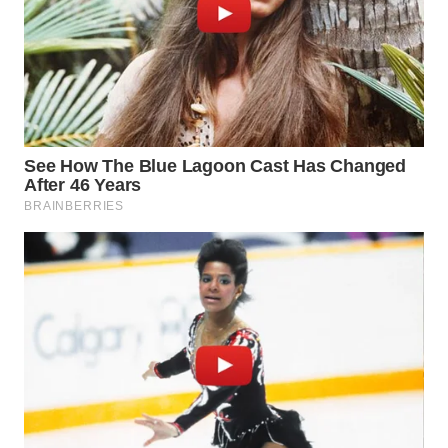
WN
LABUANBAJO
WN
BORNEO
Wahana
Media
Group
WAHANA
NEWS
WAHANA
TANI
WAHANA
ADVOKAT