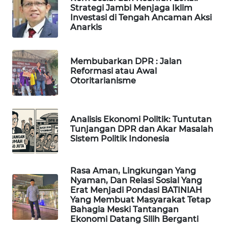
Strategi Jambi Menjaga Iklim
MASYARAKAT
Investasi di Tengah Ancaman Aksi
KELISTRIKAN
Anarkis
WALINKI
ID
Membubarkan DPR : Jalan
Reformasi atau Awal
Otoritarianisme
MAWAKA
ID
Analisis Ekonomi Politik: Tuntutan
MARTABAT
Tunjangan DPR dan Akar Masalah
NET
Sistem Politik Indonesia
PLN
Rasa Aman, Lingkungan Yang
WATCH
Nyaman, Dan Relasi Sosial Yang
Erat Menjadi Pondasi BATINIAH
MKLI
Yang Membuat Masyarakat Tetap
Bahagia Meski Tantangan
Ekonomi Datang Silih Berganti
LPKKI