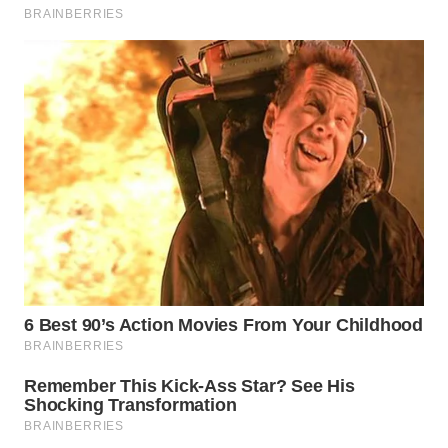
WAHANANEWS
CO ID
WAHANANEWS
NET
WAHANA
SPORT
WAHANA
UMKM
WAHANA
SELEB
WAHANA
PERSONA