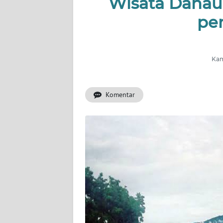
Wisata Danau 
OPINI
pe
PERISTIWA
Informasi
Kam
INDEKS
BERITA
Komentar
KONTAK
KAMI
INFO
IKLAN
TENTANG
KAMI