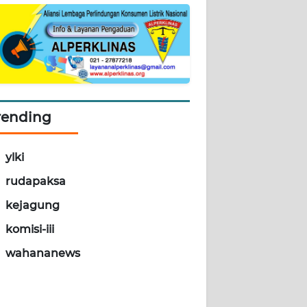
rending
ylki
rudapaksa
kejagung
komisi-iii
wahananews