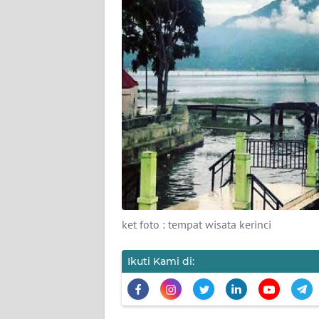
PEDOMAN
MEDIA
SIBER
REDAKSI
KARIR
DISCLAIMER
Wahana
News
Regional
ket foto : tempat wisata kerinci
WN
SUMUT
Ikuti Kami di:
WN
JAKARTA