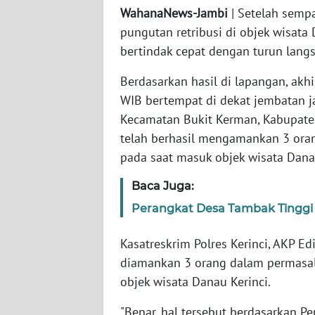
WahanaNews-Jambi
| Setelah semp
pungutan retribusi di objek wisata 
WN
JABAR
bertindak cepat dengan turun langs
Berdasarkan hasil di lapangan, akh
WN
WIB bertempat di dekat jembatan j
BANTEN
Kecamatan Bukit Kerman, Kabupaten 
WN
telah berhasil mengamankan 3 ora
NTT
pada saat masuk objek wisata Danau
Baca Juga:
WN
KEPRI
Perangkat Desa Tambak Tinggi
WN
Kasatreskrim Polres Kerinci, AKP E
PAPUA
diamankan 3 orang dalam permasal
objek wisata Danau Kerinci.
WN
PAPUA
"Benar, hal tersebut berdasarkan Per