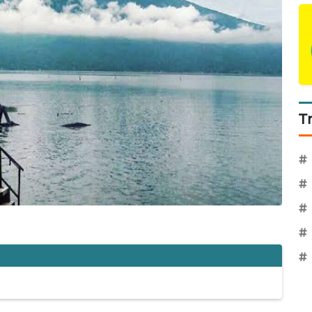
T
#
#
#
#
#