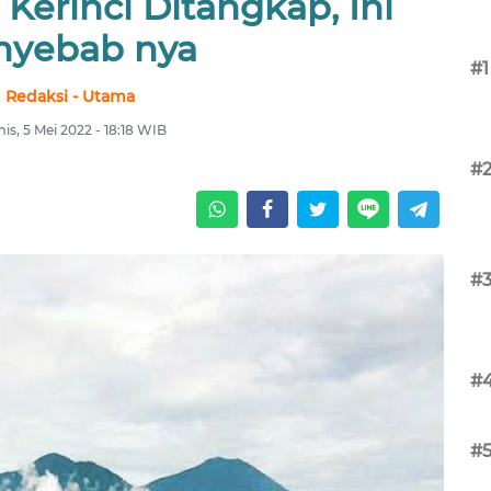
Kerinci Ditangkap, Ini
nyebab nya
#1
Redaksi - Utama
is, 5 Mei 2022 - 18:18 WIB
#
#
#
#