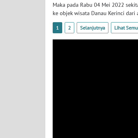
SULTENG
Maka pada Rabu 04 Mei 2022 sekit
ke objek wisata Danau Kerinci dari 
WN
SULBAR
1
2
Selanjutnya
Lihat Sem
WN
BABEL
WN
SUMBAR
WN
SUMSEL
WN
BENGKULU
WN