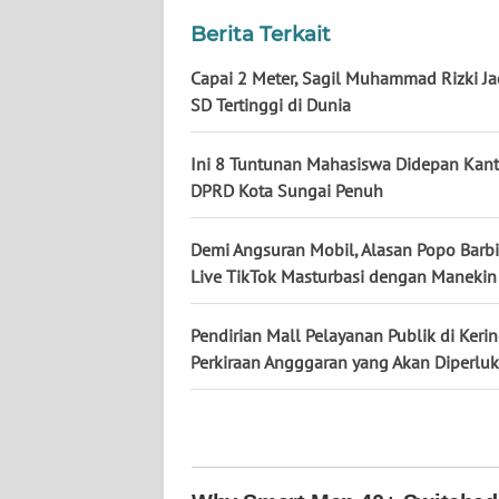
Berita Terkait
WN
Capai 2 Meter, Sagil Muhammad Rizki Ja
KALTENG
SD Tertinggi di Dunia
WN
KALTARA
Ini 8 Tuntunan Mahasiswa Didepan Kant
DPRD Kota Sungai Penuh
WN
KALSEL
Demi Angsuran Mobil, Alasan Popo Barb
Live TikTok Masturbasi dengan Manekin
WN
KALTIM
Pendirian Mall Pelayanan Publik di Kerinc
Perkiraan Angggaran yang Akan Diperlu
WN
SULSEL
WN
GORONTALO