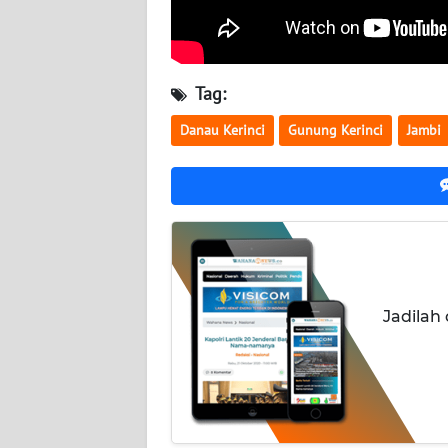
LAMPUNG
WN
JATENG
Tag:
WN
Danau Kerinci
Gunung Kerinci
Jambi
NUSANTARA
WN
JOGJA
WN
JATIM
Jadilah
WN
BALI
WN
KALBAR