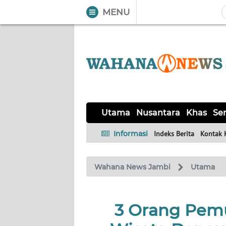
MENU
WAHANA
Tutup
TV
UTAMA
NUSANTARA
Utama
Nusantara
Khas
Ser
KHAS
Informasi
Indeks Berita
Kontak 
SERBA-
Wahana News Jambi
Utama
SERBI
HUKRIM
3 Orang Pemu