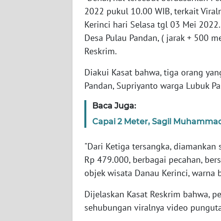
BARAT
2022 pukul 10.00 WIB, terkait Vir
Kerinci hari Selasa tgl 03 Mei 2022.
WN
Desa Pulau Pandan, ( jarak + 500 met
RIAU
Reskrim.
WN
Diakui Kasat bahwa, tiga orang ya
SERAMBI
Pandan, Supriyanto warga Lubuk Pa
WN
Baca Juga:
JAMBI
Capai 2 Meter, Sagil Muhammad R
WN
"Dari Ketiga tersangka, diamankan
SULTRA
Rp 479.000, berbagai pecahan, ber
objek wisata Danau Kerinci, warna b
WN
NTB
Dijelaskan Kasat Reskrim bahwa, p
sehubungan viralnya video pungutan
WN