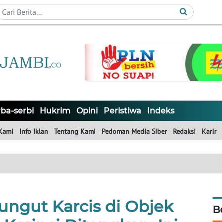
ba-serbi
Hukrim
Opini
Peristiwa
Indeks
Kami
Info Iklan
Tentang Kami
Pedoman Media Siber
Redaksi
Karir
ngut Karcis di Objek
B